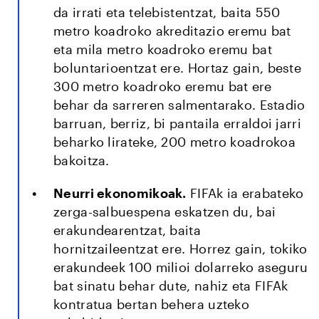
da irrati eta telebistentzat, baita 550
metro koadroko akreditazio eremu bat
eta mila metro koadroko eremu bat
boluntarioentzat ere. Hortaz gain, beste
300 metro koadroko eremu bat ere
behar da sarreren salmentarako. Estadio
barruan, berriz, bi pantaila erraldoi jarri
beharko lirateke, 200 metro koadrokoa
bakoitza.
Neurri ekonomikoak.
FIFAk ia erabateko
zerga-salbuespena eskatzen du, bai
erakundearentzat, baita
hornitzaileentzat ere. Horrez gain, tokiko
erakundeek 100 milioi dolarreko aseguru
bat sinatu behar dute, nahiz eta FIFAk
kontratua bertan behera uzteko