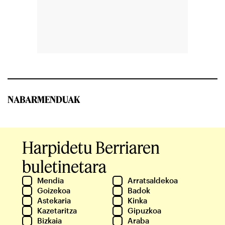
NABARMENDUAK
Harpidetu Berriaren
buletinetara
Mendia
Arratsaldekoa
Goizekoa
Badok
Astekaria
Kinka
Kazetaritza
Gipuzkoa
Bizkaia
Araba