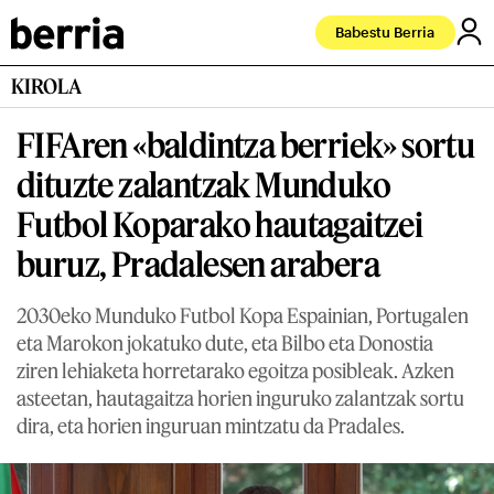
Babestu Berria
KIROLA
FIFAren «baldintza berriek» sortu
dituzte zalantzak Munduko
Futbol Koparako hautagaitzei
buruz, Pradalesen arabera
2030eko Munduko Futbol Kopa Espainian, Portugalen
eta Marokon jokatuko dute, eta Bilbo eta Donostia
ziren lehiaketa horretarako egoitza posibleak. Azken
asteetan, hautagaitza horien inguruko zalantzak sortu
dira, eta horien inguruan mintzatu da Pradales.