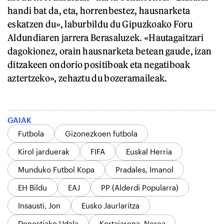
handi bat da, eta, horrenbestez, hausnarketa
eskatzen du», laburbildu du Gipuzkoako Foru
Aldundiaren jarrera Berasaluzek. «Hautagaitzari
dagokionez, orain hausnarketa betean gaude, izan
ditzakeen ondorio positiboak eta negatiboak
aztertzeko», zehaztu du bozeramaileak.
GAIAK
Futbola
Gizonezkoen futbola
Kirol jarduerak
FIFA
Euskal Herria
Munduko Futbol Kopa
Pradales, Imanol
EH Bildu
EAJ
PP (Alderdi Popularra)
Insausti, Jon
Eusko Jaurlaritza
Donostiako Udala
Kortajarena, Nerea