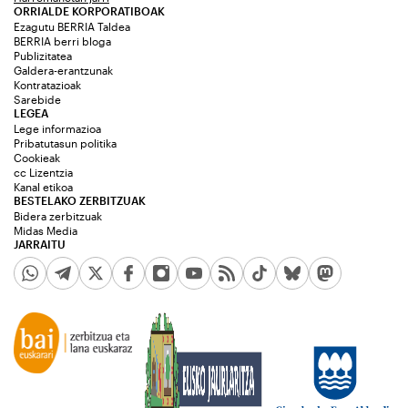
ORRIALDE KORPORATIBOAK
Ezagutu BERRIA Taldea
BERRIA berri bloga
Publizitatea
Galdera-erantzunak
Kontratazioak
Sarebide
LEGEA
Lege informazioa
Pribatutasun politika
Cookieak
cc Lizentzia
Kanal etikoa
BESTELAKO ZERBITZUAK
Bidera zerbitzuak
Midas Media
JARRAITU