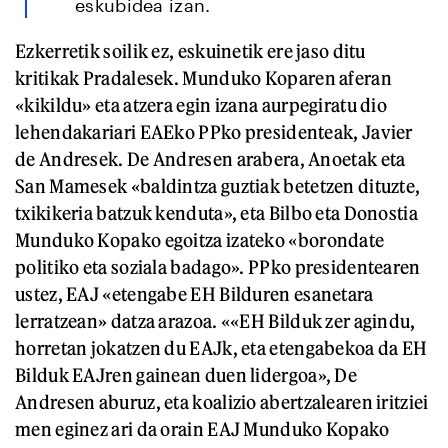
eskubidea izan.
Ezkerretik soilik ez, eskuinetik ere jaso ditu
kritikak Pradalesek. Munduko Koparen aferan
«kikildu» eta atzera egin izana aurpegiratu dio
lehendakariari EAEko PPko presidenteak, Javier
de Andresek. De Andresen arabera, Anoetak eta
San Mamesek «baldintza guztiak betetzen dituzte,
txikikeria batzuk kenduta», eta Bilbo eta Donostia
Munduko Kopako egoitza izateko «borondate
politiko eta soziala badago». PPko presidentearen
ustez, EAJ «etengabe EH Bilduren esanetara
lerratzean» datza arazoa. ««EH Bilduk zer agindu,
horretan jokatzen du EAJk, eta etengabekoa da EH
Bilduk EAJren gainean duen lidergoa», De
Andresen aburuz, eta koalizio abertzalearen iritziei
men eginez ari da orain EAJ Munduko Kopako