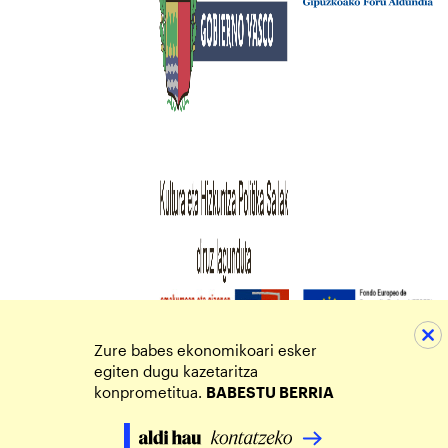
Zure babes ekonomikoari esker
egiten dugu kazetaritza
konprometitua.
BABESTU BERRIA