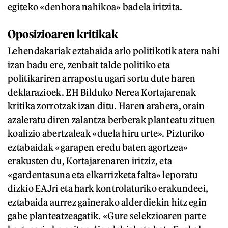
egiteko «denbora nahikoa» badela iritzita.
Oposizioaren kritikak
Lehendakariak eztabaida arlo politikotik atera nahi
izan badu ere, zenbait talde politiko eta
politikariren arrapostu ugari sortu dute haren
deklarazioek. EH Bilduko Nerea Kortajarenak
kritika zorrotzak izan ditu. Haren arabera, orain
azaleratu diren zalantza berberak planteatu zituen
koalizio abertzaleak «duela hiru urte». Pizturiko
eztabaidak «garapen eredu baten agortzea»
erakusten du, Kortajarenaren iritziz, eta
«gardentasuna eta elkarrizketa falta» leporatu
dizkio EAJri eta hark kontrolaturiko erakundeei,
eztabaida aurrez gainerako alderdiekin hitz egin
gabe planteatzeagatik. «Gure selekzioaren parte