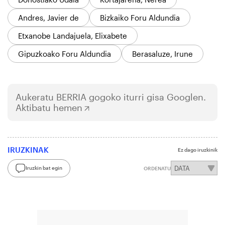
Andres, Javier de
Bizkaiko Foru Aldundia
Etxanobe Landajuela, Elixabete
Gipuzkoako Foru Aldundia
Berasaluze, Irune
Aukeratu
BERRIA
gogoko iturri gisa Googlen.
Aktibatu hemen
IRUZKINAK
Ez dago iruzkinik
Iruzkin bat egin
ORDENATU