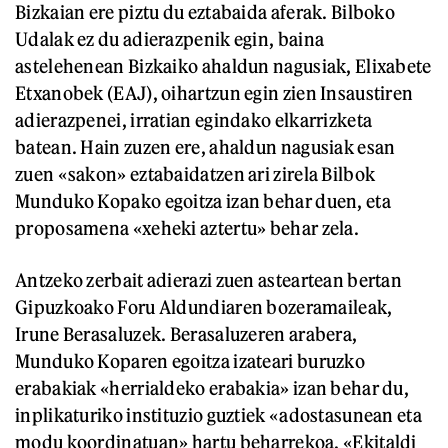
Bizkaian ere piztu du eztabaida aferak. Bilboko
Udalak ez du adierazpenik egin, baina
astelehenean Bizkaiko ahaldun nagusiak, Elixabete
Etxanobek (EAJ), oihartzun egin zien Insaustiren
adierazpenei, irratian egindako elkarrizketa
batean. Hain zuzen ere, ahaldun nagusiak esan
zuen «sakon» eztabaidatzen ari zirela Bilbok
Munduko Kopako egoitza izan behar duen, eta
proposamena «xeheki aztertu» behar zela.
Antzeko zerbait adierazi zuen asteartean bertan
Gipuzkoako Foru Aldundiaren bozeramaileak,
Irune Berasaluzek. Berasaluzeren arabera,
Munduko Koparen egoitza izateari buruzko
erabakiak «herrialdeko erabakia» izan behar du,
inplikaturiko instituzio guztiek «adostasunean eta
modu koordinatuan» hartu beharrekoa. «Ekitaldi