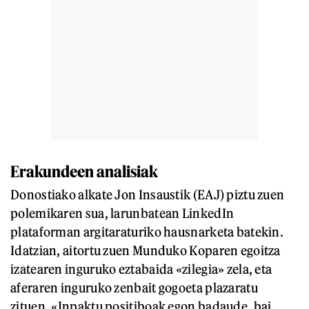
Erakundeen analisiak
Donostiako alkate Jon Insaustik (EAJ) piztu zuen
polemikaren sua, larunbatean LinkedIn
plataforman argitaraturiko hausnarketa batekin.
Idatzian, aitortu zuen Munduko Koparen egoitza
izatearen inguruko eztabaida «zilegia» zela, eta
aferaren inguruko zenbait gogoeta plazaratu
zituen. «Inpaktu positiboak egon badaude, bai,