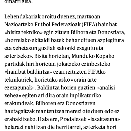
oinarri gisa.
Lehendakariak oroitu duenez, martxoan
Nazioarteko Futbol Federazioak (FIFA) hainbat
«bisita tekniko» egin zituen Bilbora eta Donostiara,
«horrelako ekitaldi batek behar dituen azpiegitura
eta xehetasun guztiak sakonki ezagutu eta
aztertzeko». Bisita horietan, Munduko Kopako
partidak hiri horietan jokatzeko ezinbesteko
«hainbat baldintza» ezarri zituzten FIFAko
teknikariek, horietako asko «orain arte
ezezagunak». Baldintza horien guztien «analisi
xehea» egiten ari dira orain inplikaturiko
erakundeak, Bilboren eta Donostiaren
hautagaitzak mantentzea merezi ote duen edo ez
erabakitzeko. Hala ere, Pradalesek «lasaitasuna»
helarazi nahi izan die herritarrei, azterketa hori