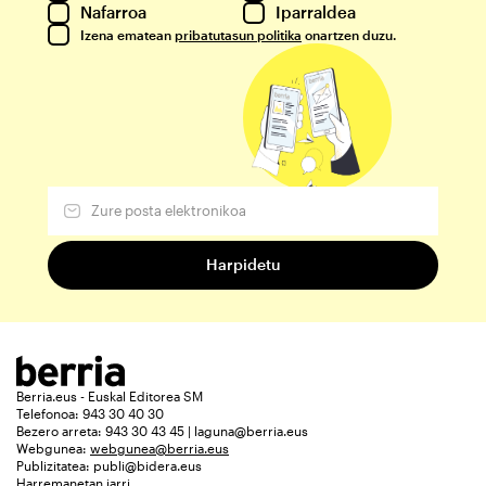
Nafarroa
Iparraldea
Izena ematean
pribatutasun politika
onartzen duzu.
Berria.eus - Euskal Editorea SM
Telefonoa: 943 30 40 30
Bezero arreta: 943 30 43 45 | laguna@berria.eus
Webgunea:
webgunea@berria.eus
Publizitatea:
publi@bidera.eus
Harremanetan jarri