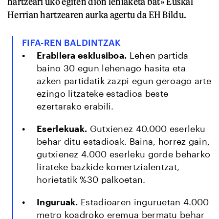
hartzeari uko egiten dion lehiaketa bat» Euskal
Herrian hartzearen aurka agertu da EH Bildu.
FIFA-REN BALDINTZAK
Erabilera esklusiboa.
Lehen partida
baino 30 egun lehenago hasita eta
azken partidatik zazpi egun geroago arte
ezingo litzateke estadioa beste
ezertarako erabili.
Eserlekuak.
Gutxienez 40.000 eserleku
behar ditu estadioak. Baina, horrez gain,
gutxienez 4.000 eserleku gorde beharko
lirateke bazkide komertzialentzat,
horietatik %30 palkoetan.
Inguruak.
Estadioaren inguruetan 4.000
metro koadroko eremua bermatu behar