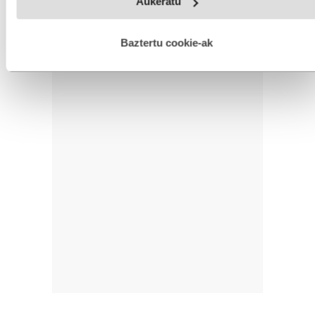
Aukeratu
fitxategiak erabiltzen ditu. Zure esperientzia eta zerbitzuak
hobetzeko asmoz, cookie teknologiaz baliatzen gara. Ohar
hau onartuz gero, teknologia hori erabiltzeko baimen
esplizitua ematen diguzu.
Gehiago irakurri
Baztertu cookie-ak