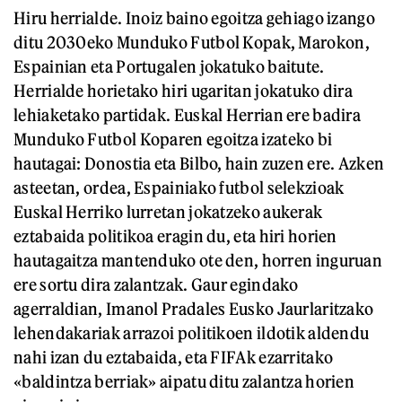
Hiru herrialde. Inoiz baino egoitza gehiago izango
ditu 2030eko Munduko Futbol Kopak, Marokon,
Espainian eta Portugalen jokatuko baitute.
Herrialde horietako hiri ugaritan jokatuko dira
lehiaketako partidak. Euskal Herrian ere badira
Munduko Futbol Koparen egoitza izateko bi
hautagai: Donostia eta Bilbo, hain zuzen ere. Azken
asteetan, ordea, Espainiako futbol selekzioak
Euskal Herriko lurretan jokatzeko aukerak
eztabaida politikoa eragin du, eta hiri horien
hautagaitza mantenduko ote den, horren inguruan
ere sortu dira zalantzak. Gaur egindako
agerraldian, Imanol Pradales Eusko Jaurlaritzako
lehendakariak arrazoi politikoen ildotik aldendu
nahi izan du eztabaida, eta FIFAk ezarritako
«baldintza berriak» aipatu ditu zalantza horien