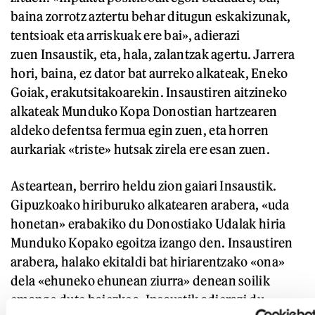
baina zorrotz aztertu behar ditugun eskakizunak,
tentsioak eta arriskuak ere bai», adierazi
zuen Insaustik, eta, hala, zalantzak agertu. Jarrera
hori, baina, ez dator bat aurreko alkateak, Eneko
Goiak, erakutsitakoarekin. Insaustiren aitzineko
alkateak Munduko Kopa Donostian hartzearen
aldeko defentsa fermua egin zuen, eta horren
aurkariak «triste» hutsak zirela ere esan zuen.
Asteartean, berriro heldu zion gaiari Insaustik.
Gipuzkoako hiriburuko alkatearen arabera, «uda
honetan» erabakiko du Donostiako Udalak hiria
Munduko Kopako egoitza izango den. Insaustiren
arabera, halako ekitaldi bat hiriarentzako «ona»
dela «ehuneko ehunean ziurra» denean soilik
emango dute baiezkoa. Insaustik adierazi du