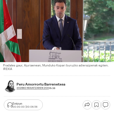
Pradales gaur, Ajuriaenean, Munduko Kopari buruzko adierazpenak egiten.
IREKIA
Peru Amorrortu Barrenetxea
2026KO MAIATZAREN 20A
15:38
Entzun
00:00:00
00:06:56