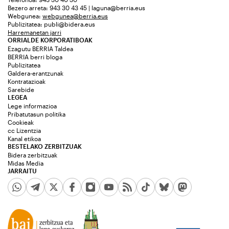
Bezero arreta: 943 30 43 45 | laguna@berria.eus
Webgunea:
webgunea@berria.eus
Publizitatea:
publi@bidera.eus
Harremanetan jarri
ORRIALDE KORPORATIBOAK
Ezagutu BERRIA Taldea
BERRIA berri bloga
Publizitatea
Galdera-erantzunak
Kontratazioak
Sarebide
LEGEA
Lege informazioa
Pribatutasun politika
Cookieak
cc Lizentzia
Kanal etikoa
BESTELAKO ZERBITZUAK
Bidera zerbitzuak
Midas Media
JARRAITU