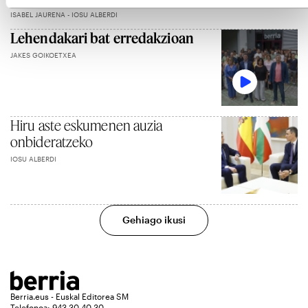
ISABEL JAURENA - IOSU ALBERDI
Lehendakari bat erredakzioan
JAKES GOIKOETXEA
Hiru aste eskumenen auzia
onbideratzeko
IOSU ALBERDI
Gehiago ikusi
Berria.eus - Euskal Editorea SM
Telefonoa: 943 30 40 30