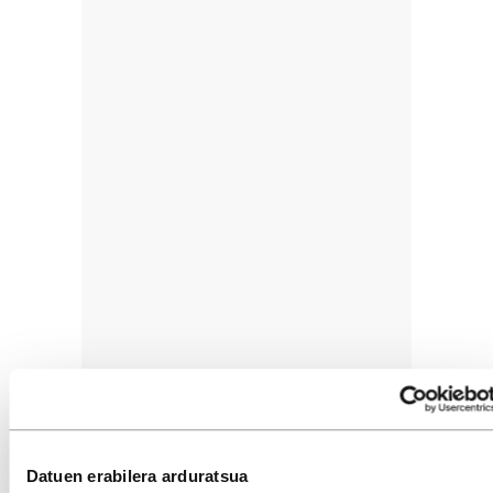
Datuen erabilera arduratsua