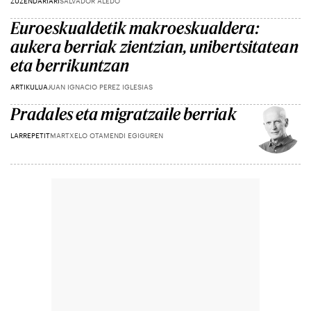
ZUZENDARIARI
SALVADOR ALEDO
Euroeskualdetik makroeskualdera:
aukera berriak zientzian, unibertsitatean
eta berrikuntzan
ARTIKULUA
JUAN IGNACIO PEREZ IGLESIAS
Pradales eta migratzaile berriak
LARREPETIT
MARTXELO OTAMENDI EGIGUREN