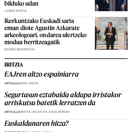
bilduko udan
XABIER MARTIN
Ikerkuntzako Euskadi saria
eman diote Agustin Azkarate
arkeologoari, ondarea ulertzeko
modua berritzeagatik
EDURNE BEGIRISTAIN
IRITZIA
EAJren altzo espainiarra
ARTIKULUA
JOSU IRAETA
Segurtasun eztabaida aldapa irristakor
arriskutsu batetik lerratzen da
ARTIKULUA
IRATXE URIZAR ETA AGUS HERNAN
Euskaldunaren hitza?