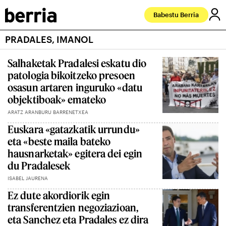
Babestu Berria
PRADALES, IMANOL
Salhaketak Pradalesi eskatu dio
patologia bikoitzeko presoen
osasun artaren inguruko «datu
objektiboak» emateko
ARATZ ARANBURU BARRENETXEA
Euskara «gatazkatik urrundu»
eta «beste maila bateko
hausnarketak» egitera dei egin
du Pradalesek
ISABEL JAURENA
Ez dute akordiorik egin
transferentzien negoziazioan,
eta Sanchez eta Pradales ez dira