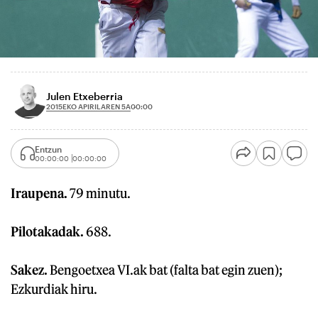
Julen Etxeberria
2015EKO APIRILAREN 5A
00:00
Entzun
00:00:00
00:00:00
Iraupena.
79 minutu.
Pilotakadak.
688.
Sakez.
Bengoetxea VI.ak bat (falta bat egin zuen);
Ezkurdiak hiru.