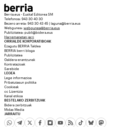
Berria.eus - Euskal Editorea SM
Telefonoa: 943 30 40 30
Bezero arreta: 943 30 43 45 | laguna@berria.eus
Webgunea:
webgunea@berria.eus
Publizitatea:
publi@bidera.eus
Harremanetan jarri
ORRIALDE KORPORATIBOAK
Ezagutu BERRIA Taldea
BERRIA berri bloga
Publizitatea
Galdera-erantzunak
Kontratazioak
Sarebide
LEGEA
Lege informazioa
Pribatutasun politika
Cookieak
cc Lizentzia
Kanal etikoa
BESTELAKO ZERBITZUAK
Bidera zerbitzuak
Midas Media
JARRAITU