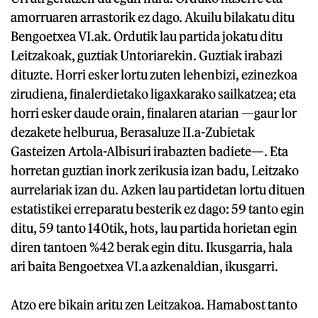
amorruaren arrastorik ez dago. Akuilu bilakatu ditu
Bengoetxea VI.ak. Ordutik lau partida jokatu ditu
Leitzakoak, guztiak Untoriarekin. Guztiak irabazi
dituzte. Horri esker lortu zuten lehenbizi, ezinezkoa
zirudiena, finalerdietako ligaxkarako sailkatzea; eta
horri esker daude orain, finalaren atarian —gaur lor
dezakete helburua, Berasaluze II.a-Zubietak
Gasteizen Artola-Albisuri irabazten badiete—. Eta
horretan guztian inork zerikusia izan badu, Leitzako
aurrelariak izan du. Azken lau partidetan lortu dituen
estatistikei erreparatu besterik ez dago: 59 tanto egin
ditu, 59 tanto 140tik, hots, lau partida horietan egin
diren tantoen %42 berak egin ditu. Ikusgarria, hala
ari baita Bengoetxea VI.a azkenaldian, ikusgarri.
Atzo ere bikain aritu zen Leitzakoa. Hamabost tanto