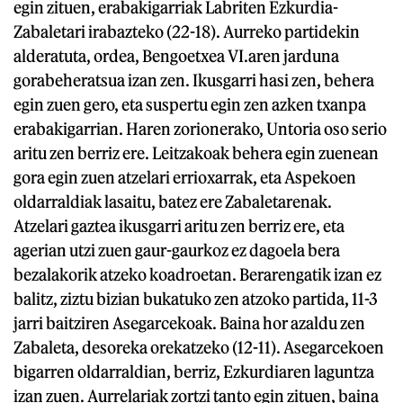
egin zituen, erabakigarriak Labriten Ezkurdia-
Zabaletari irabazteko (22-18). Aurreko partidekin
alderatuta, ordea, Bengoetxea VI.aren jarduna
gorabeheratsua izan zen. Ikusgarri hasi zen, behera
egin zuen gero, eta suspertu egin zen azken txanpa
erabakigarrian. Haren zorionerako, Untoria oso serio
aritu zen berriz ere. Leitzakoak behera egin zuenean
gora egin zuen atzelari errioxarrak, eta Aspekoen
oldarraldiak lasaitu, batez ere Zabaletarenak.
Atzelari gaztea ikusgarri aritu zen berriz ere, eta
agerian utzi zuen gaur-gaurkoz ez dagoela bera
bezalakorik atzeko koadroetan. Berarengatik izan ez
balitz, ziztu bizian bukatuko zen atzoko partida, 11-3
jarri baitziren Asegarcekoak. Baina hor azaldu zen
Zabaleta, desoreka orekatzeko (12-11). Asegarcekoen
bigarren oldarraldian, berriz, Ezkurdiaren laguntza
izan zuen. Aurrelariak zortzi tanto egin zituen, baina