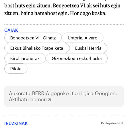
bost huts egin zituen. Bengoetxea VI.ak sei huts egin
zituen, baina hamabost egin. Hor dago koska.
GAIAK
Bengoetxea VI., Oinatz
Untoria, Alvaro
Eskuz Binakako Txapelketa
Euskal Herria
Kirol jarduerak
Gizonezkoen esku-huska
Pilota
Aukeratu
BERRIA
gogoko iturri gisa Googlen.
Aktibatu hemen
IRUZKINAK
Ez dago iruzkinik