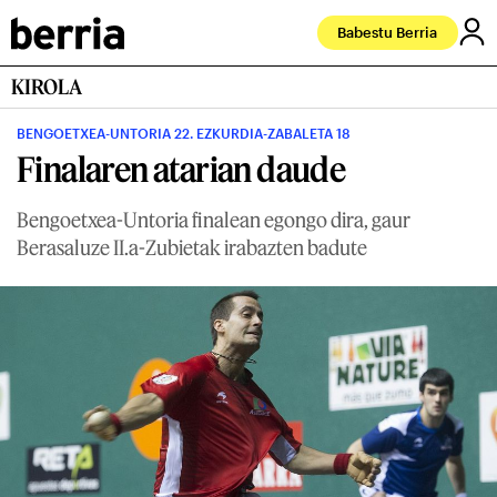
Babestu Berria
KIROLA
BENGOETXEA-UNTORIA 22. EZKURDIA-ZABALETA 18
Finalaren atarian daude
Bengoetxea-Untoria finalean egongo dira, gaur
Berasaluze II.a-Zubietak irabazten badute