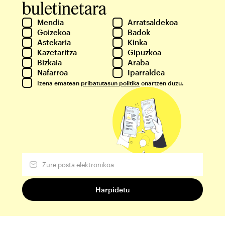
buletinetara
Mendia
Arratsaldekoa
Goizekoa
Badok
Astekaria
Kinka
Kazetaritza
Gipuzkoa
Bizkaia
Araba
Nafarroa
Iparraldea
Izena ematean
pribatutasun politika
onartzen duzu.