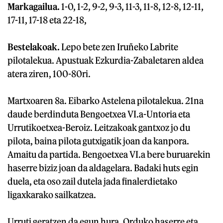
Markagailua.
1-0, 1-2, 9-2, 9-3, 11-3, 11-8, 12-8, 12-11,
17-11, 17-18 eta 22-18,
Bestelakoak.
Lepo bete zen Iruñeko Labrite
pilotalekua. Apustuak Ezkurdia-Zabaletaren aldea
atera ziren, 100-80ri.
Martxoaren 8a. Eibarko Astelena pilotalekua. 21na
daude berdinduta Bengoetxea VI.a-Untoria eta
Urrutikoetxea-Beroiz. Leitzakoak gantxoz jo du
pilota, baina pilota gutxigatik joan da kanpora.
Amaitu da partida. Bengoetxea VI.a bere buruarekin
haserre biziz joan da aldagelara. Badaki huts egin
duela, eta oso zail dutela jada finalerdietako
ligaxkarako sailkatzea.
Urruti geratzen da egun hura. Orduko haserre eta