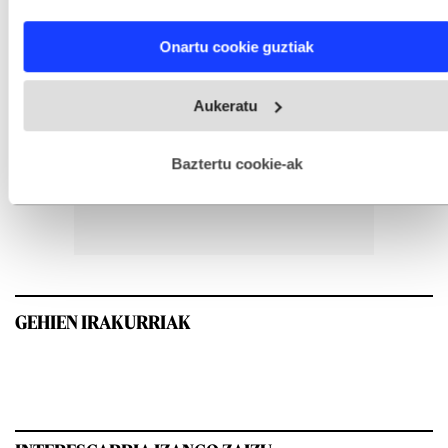
characteristics (fingerprinting)
Find out more about how your personal data is processed
Onartu cookie guztiak
and set your preferences in the
details section
.
Webgune honek cookie propioak eta hirugarrenen cookie-
Aukeratu
fitxategiak erabiltzen ditu. Zure esperientzia eta zerbitzuak
hobetzeko asmoz, cookie teknologiaz baliatzen gara. Ohar
hau onartuz gero, teknologia hori erabiltzeko baimen
esplizitua ematen diguzu.
Gehiago irakurri
Baztertu cookie-ak
GEHIEN IRAKURRIAK