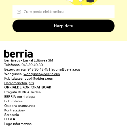
Berria.eus - Euskal Editorea SM
Telefonoa: 943 30 40 30
Bezero arreta: 943 30 43 45 | laguna@berria.eus
Webgunea:
webgunea@berria.eus
Publizitatea:
publi@bidera.eus
Harremanetan jarri
ORRIALDE KORPORATIBOAK
Ezagutu BERRIA Taldea
BERRIA berri bloga
Publizitatea
Galdera-erantzunak
Kontratazioak
Sarebide
LEGEA
Lege informazioa