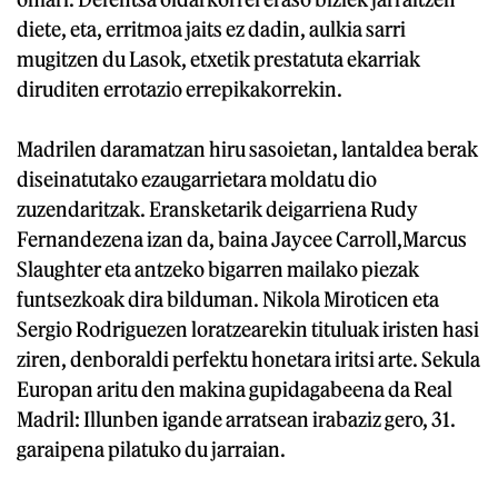
diete, eta, erritmoa jaits ez dadin, aulkia sarri
mugitzen du Lasok, etxetik prestatuta ekarriak
diruditen errotazio errepikakorrekin.
Madrilen daramatzan hiru sasoietan, lantaldea berak
diseinatutako ezaugarrietara moldatu dio
zuzendaritzak. Eransketarik deigarriena Rudy
Fernandezena izan da, baina Jaycee Carroll,Marcus
Slaughter eta antzeko bigarren mailako piezak
funtsezkoak dira bilduman. Nikola Miroticen eta
Sergio Rodriguezen loratzearekin tituluak iristen hasi
ziren, denboraldi perfektu honetara iritsi arte. Sekula
Europan aritu den makina gupidagabeena da Real
Madril: Illunben igande arratsean irabaziz gero, 31.
garaipena pilatuko du jarraian.