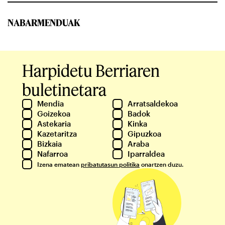
NABARMENDUAK
Harpidetu Berriaren
buletinetara
Mendia
Arratsaldekoa
Goizekoa
Badok
Astekaria
Kinka
Kazetaritza
Gipuzkoa
Bizkaia
Araba
Nafarroa
Iparraldea
Izena ematean
pribatutasun politika
onartzen duzu.