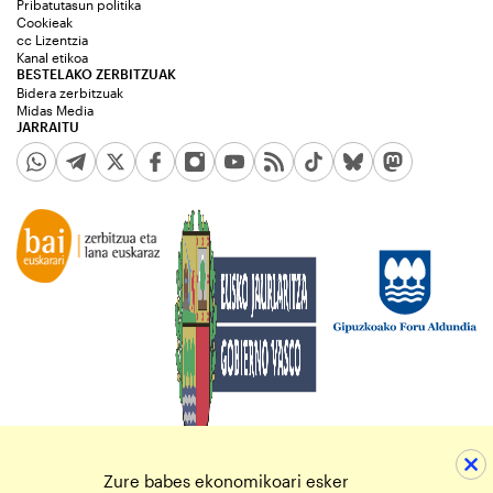
Pribatutasun politika
Cookieak
cc Lizentzia
Kanal etikoa
BESTELAKO ZERBITZUAK
Bidera zerbitzuak
Midas Media
JARRAITU
Zure babes ekonomikoari esker