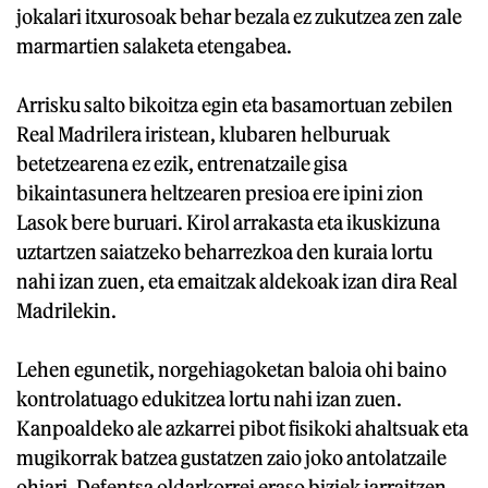
jokalari itxurosoak behar bezala ez zukutzea zen zale
marmartien salaketa etengabea.
Arrisku salto bikoitza egin eta basamortuan zebilen
Real Madrilera iristean, klubaren helburuak
betetzearena ez ezik, entrenatzaile gisa
bikaintasunera heltzearen presioa ere ipini zion
Lasok bere buruari. Kirol arrakasta eta ikuskizuna
uztartzen saiatzeko beharrezkoa den kuraia lortu
nahi izan zuen, eta emaitzak aldekoak izan dira Real
Madrilekin.
Lehen egunetik, norgehiagoketan baloia ohi baino
kontrolatuago edukitzea lortu nahi izan zuen.
Kanpoaldeko ale azkarrei pibot fisikoki ahaltsuak eta
mugikorrak batzea gustatzen zaio joko antolatzaile
ohiari. Defentsa oldarkorrei eraso biziek jarraitzen