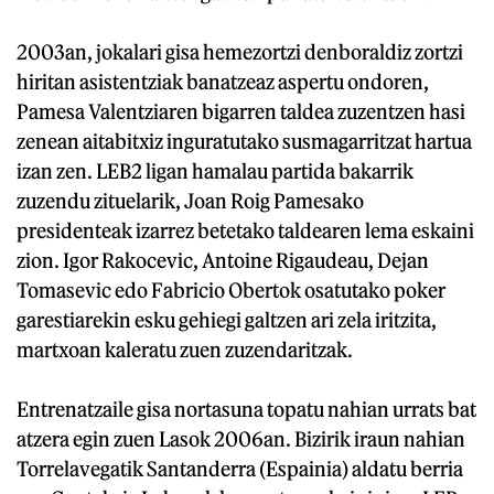
2003an, jokalari gisa hemezortzi denboraldiz zortzi
hiritan asistentziak banatzeaz aspertu ondoren,
Pamesa Valentziaren bigarren taldea zuzentzen hasi
zenean aitabitxiz inguratutako susmagarritzat hartua
izan zen. LEB2 ligan hamalau partida bakarrik
zuzendu zituelarik, Joan Roig Pamesako
presidenteak izarrez betetako taldearen lema eskaini
zion. Igor Rakocevic, Antoine Rigaudeau, Dejan
Tomasevic edo Fabricio Obertok osatutako poker
garestiarekin esku gehiegi galtzen ari zela iritzita,
martxoan kaleratu zuen zuzendaritzak.
Entrenatzaile gisa nortasuna topatu nahian urrats bat
atzera egin zuen Lasok 2006an. Bizirik iraun nahian
Torrelavegatik Santanderra (Espainia) aldatu berria