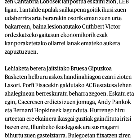
zen Cantabria Lobosek lanpostua eskaini zion, LEB
ligan. Lantalde apalak sailkapena goitik ikusi zuen
udaberrira arte berarekin osorik eman zuen urte
bakarrean, baina lesionatutako Cuthbert Victor
ordezkatzeko gaitasun ekonomikorik ezak
kanporaketetako oilarrei lanak emateko aukera
zapuztu zuen.
Lehiaketa berera jaitsitako Bruesa Gipuzkoa
Basketen helburu askoz handinahiagoa ezarri zioten
Lasori. Porfi Fisacekin galdutako ACB estatusa lehen
ahaleginean berreskuratu beharra zegoen. Eskatu eta
egin, Caceresen erdietsi zuen jomuga, Andy Pankok
eta Bernard Hopkinsek lagunduta. Hurrengo hiru
urteetan ere ekainera ikasgai guztiak gaindituta iritsi
bazen ere, Illunbeko ikuslegoak ere susmagarri
bihurtu zuen gasteiztarra. Bulegoetan fitxatzen ziren