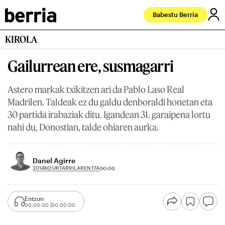
Babestu Berria
KIROLA
Gailurrean ere, susmagarri
Astero markak txikitzen ari da Pablo Laso Real
Madrilen. Taldeak ez du galdu denboraldi honetan eta
30 partida irabaziak ditu. Igandean 31. garaipena lortu
nahi du, Donostian, talde ohiaren aurka.
Danel Agirre
2014KO URTARRILAREN 17A
00:00
Entzun
00:00:00
00:00:00