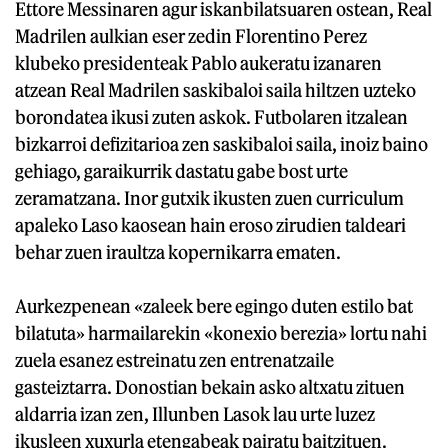
Ettore Messinaren agur iskanbilatsuaren ostean, Real
Madrilen aulkian eser zedin Florentino Perez
klubeko presidenteak Pablo aukeratu izanaren
atzean Real Madrilen saskibaloi saila hiltzen uzteko
borondatea ikusi zuten askok. Futbolaren itzalean
bizkarroi defizitarioa zen saskibaloi saila, inoiz baino
gehiago, garaikurrik dastatu gabe bost urte
zeramatzana. Inor gutxik ikusten zuen curriculum
apaleko Laso kaosean hain eroso zirudien taldeari
behar zuen iraultza kopernikarra ematen.
Aurkezpenean «zaleek bere egingo duten estilo bat
bilatuta» harmailarekin «konexio berezia» lortu nahi
zuela esanez estreinatu zen entrenatzaile
gasteiztarra. Donostian bekain asko altxatu zituen
aldarria izan zen, Illunben Lasok lau urte luzez
ikusleen xuxurla etengabeak pairatu baitzituen.