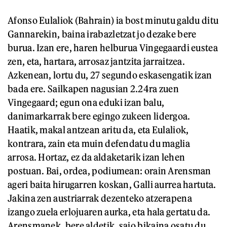
Afonso Eulaliok (Bahrain) ia bost minutu galdu ditu
Gannarekin, baina irabazletzat jo dezake bere
burua. Izan ere, haren helburua Vingegaardi eustea
zen, eta, hartara, arrosaz jantzita jarraitzea.
Azkenean, lortu du, 27 segundo eskasengatik izan
bada ere. Sailkapen nagusian 2.24ra zuen
Vingegaard; egun ona eduki izan balu,
danimarkarrak bere egingo zukeen lidergoa.
Haatik, makal antzean aritu da, eta Eulaliok,
kontrara, zain eta muin defendatu du maglia
arrosa. Hortaz, ez da aldaketarik izan lehen
postuan. Bai, ordea, podiumean: orain Arensman
ageri baita hirugarren koskan, Galli aurrea hartuta.
Jakina zen austriarrak dezenteko atzerapena
izango zuela erlojuaren aurka, eta hala gertatu da.
Arensmanek, bere aldetik, saio bikaina osatu du.