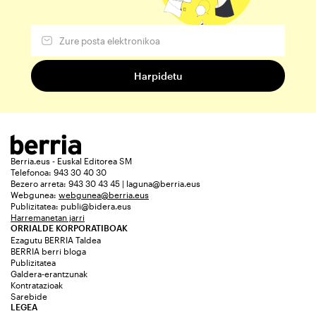
Berria.eus - Euskal Editorea SM
Telefonoa: 943 30 40 30
Bezero arreta: 943 30 43 45 | laguna@berria.eus
Webgunea:
webgunea@berria.eus
Publizitatea:
publi@bidera.eus
Harremanetan jarri
ORRIALDE KORPORATIBOAK
Ezagutu BERRIA Taldea
BERRIA berri bloga
Publizitatea
Galdera-erantzunak
Kontratazioak
Sarebide
LEGEA