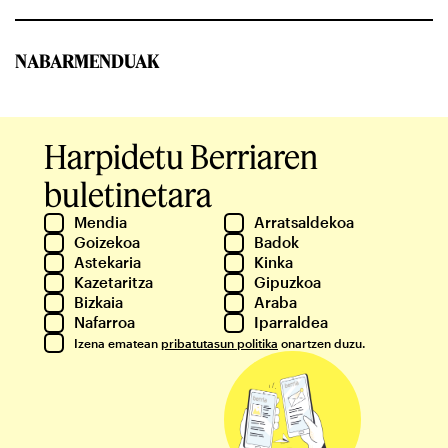
NABARMENDUAK
Harpidetu Berriaren
buletinetara
Mendia
Arratsaldekoa
Goizekoa
Badok
Astekaria
Kinka
Kazetaritza
Gipuzkoa
Bizkaia
Araba
Nafarroa
Iparraldea
Izena ematean
pribatutasun politika
onartzen duzu.