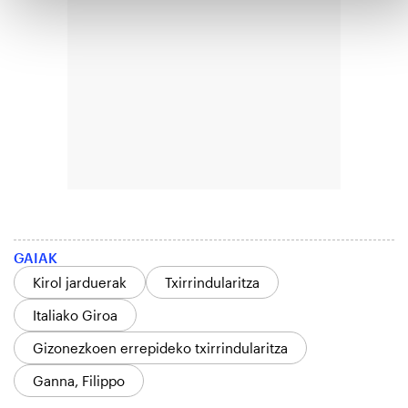
GAIAK
Kirol jarduerak
Txirrindularitza
Italiako Giroa
Gizonezkoen errepideko txirrindularitza
Ganna, Filippo