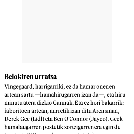
Belokiren urratsa
Vingegaard, harrigarriki, ez da hamar onenen
artean sartu —hamahirugarren izan da—, eta hiru
minutu atera dizkio Gannak. Eta ez hori bakarrik:
faboritoen artean, aurretik izan ditu Arensman,
Derek Gee (Lidl) eta Ben O’Connor (Jayco). Geek
hamalaugarren postutik zortzigarrenera egin du