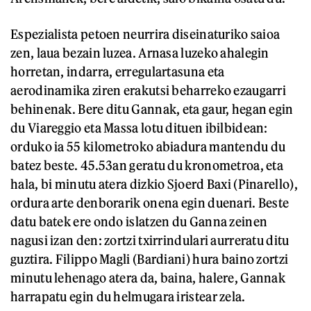
Espezialista petoen neurrira diseinaturiko saioa
zen, laua bezain luzea. Arnasa luzeko ahalegin
horretan, indarra, erregulartasuna eta
aerodinamika ziren erakutsi beharreko ezaugarri
behinenak. Bere ditu Gannak, eta gaur, hegan egin
du Viareggio eta Massa lotu dituen ibilbidean:
orduko ia 55 kilometroko abiadura mantendu du
batez beste. 45.53an geratu du kronometroa, eta
hala, bi minutu atera dizkio Sjoerd Baxi (Pinarello),
ordura arte denborarik onena egin duenari. Beste
datu batek ere ondo islatzen du Ganna zeinen
nagusi izan den: zortzi txirrindulari aurreratu ditu
guztira. Filippo Magli (Bardiani) hura baino zortzi
minutu lehenago atera da, baina, halere, Gannak
harrapatu egin du helmugara iristear zela.