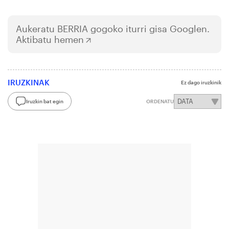
Aukeratu
BERRIA
gogoko iturri gisa Googlen.
Aktibatu hemen
IRUZKINAK
Ez dago iruzkinik
Iruzkin bat egin
ORDENATU