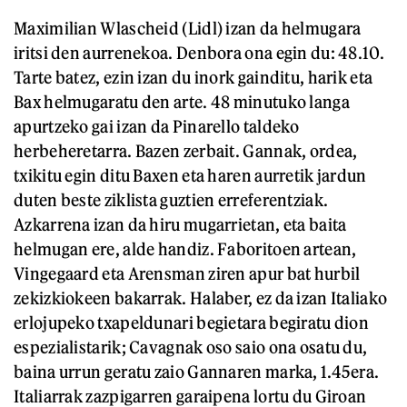
Maximilian Wlascheid (Lidl) izan da helmugara
iritsi den aurrenekoa. Denbora ona egin du: 48.10.
Tarte batez, ezin izan du inork gainditu, harik eta
Bax helmugaratu den arte. 48 minutuko langa
apurtzeko gai izan da Pinarello taldeko
herbeheretarra. Bazen zerbait. Gannak, ordea,
txikitu egin ditu Baxen eta haren aurretik jardun
duten beste ziklista guztien erreferentziak.
Azkarrena izan da hiru mugarrietan, eta baita
helmugan ere, alde handiz. Faboritoen artean,
Vingegaard eta Arensman ziren apur bat hurbil
zekizkiokeen bakarrak. Halaber, ez da izan Italiako
erlojupeko txapeldunari begietara begiratu dion
espezialistarik; Cavagnak oso saio ona osatu du,
baina urrun geratu zaio Gannaren marka, 1.45era.
Italiarrak zazpigarren garaipena lortu du Giroan