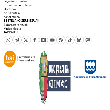
Lege informazioa
Pribatutasun politika
Cookieak
cc Lizentzia
Kanal etikoa
BESTELAKO ZERBITZUAK
Bidera zerbitzuak
Midas Media
JARRAITU