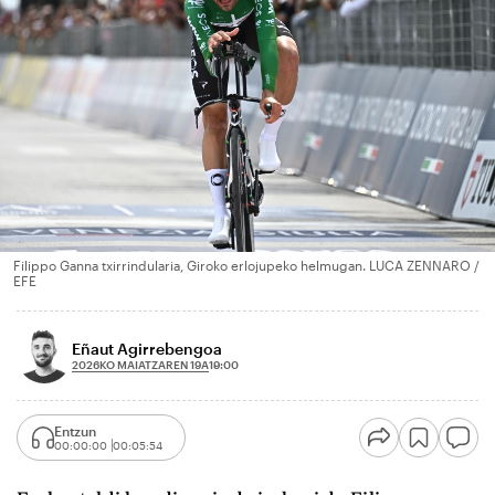
Filippo Ganna txirrindularia, Giroko erlojupeko helmugan. LUCA ZENNARO /
EFE
Eñaut Agirrebengoa
2026KO MAIATZAREN 19A
19:00
Entzun
00:00:00
00:05:54