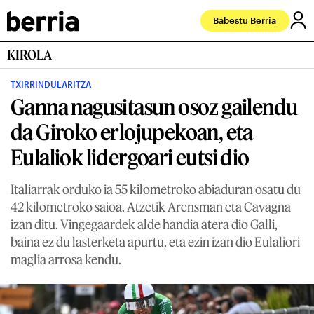
Babestu Berria
KIROLA
TXIRRINDULARITZA
Ganna nagusitasun osoz gailendu
da Giroko erlojupekoan, eta
Eulaliok lidergoari eutsi dio
Italiarrak orduko ia 55 kilometroko abiaduran osatu du
42 kilometroko saioa. Atzetik Arensman eta Cavagna
izan ditu. Vingegaardek alde handia atera dio Galli,
baina ez du lasterketa apurtu, eta ezin izan dio Eulaliori
maglia arrosa kendu.