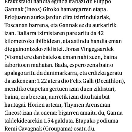
Erakustaldi handia eginda irabazi du Filippo
Gannak (Ineos) Giroko hamargarren etapa.
Erlojuaren aurka jardun dira txirrindulariak,
Toscanan barrena, eta Gannak ez du aurkaririk
izan. Italiarra tximistaren pare aritu da 42
kilometroko ibilbidean, eta astindu handia eman
die gainontzeko ziklistei. Jonas Vingegaardek
(Visma) ere danbatekoa eman nahi zuen, baina
faboritoen mahaian. Bada, espero zena baino
apalago aritu da danimarkarra, eta erdizka geratu
da azkenean: 1.22 atera dio Felix Galli (Decathlon),
mendiko etapetan gertuen izan duen ziklistari,
baina, era berean, aurretik izan ditu hainbat
hautagai. Horien artean, Thymen Arensman
(Ineos) izan da onena: bigarren amaitu du, Ganna
taldekidearekin 1.54 galduta. Etapako podiuma
Remi Cavagnak (Groupama) osatu du.