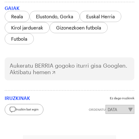
GAIAK
Reala
Elustondo, Gorka
Euskal Herria
Kirol jarduerak
Gizonezkoen futbola
Futbola
Aukeratu
BERRIA
gogoko iturri gisa Googlen.
Aktibatu hemen
IRUZKINAK
Ez dago iruzkinik
Iruzkin bat egin
ORDENATU