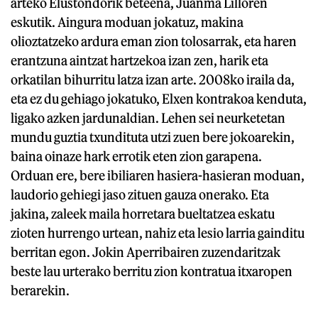
arteko Elustondorik beteena, Juanma Lilloren
eskutik. Aingura moduan jokatuz, makina
olioztatzeko ardura eman zion tolosarrak, eta haren
erantzuna aintzat hartzekoa izan zen, harik eta
orkatilan bihurritu latza izan arte. 2008ko iraila da,
eta ez du gehiago jokatuko, Elxen kontrakoa kenduta,
ligako azken jardunaldian. Lehen sei neurketetan
mundu guztia txundituta utzi zuen bere jokoarekin,
baina oinaze hark errotik eten zion garapena.
Orduan ere, bere ibiliaren hasiera-hasieran moduan,
laudorio gehiegi jaso zituen gauza onerako. Eta
jakina, zaleek maila horretara bueltatzea eskatu
zioten hurrengo urtean, nahiz eta lesio larria gainditu
berritan egon. Jokin Aperribairen zuzendaritzak
beste lau urterako berritu zion kontratua itxaropen
berarekin.