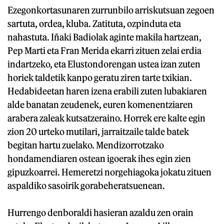
Ezegonkortasunaren zurrunbilo arriskutsuan zegoen
sartuta, ordea, kluba. Zatituta, ozpinduta eta
nahastuta. Iñaki Badiolak aginte makila hartzean,
Pep Marti eta Fran Merida ekarri zituen zelai erdia
indartzeko, eta Elustondorengan ustea izan zuten
horiek taldetik kanpo geratu ziren tarte txikian.
Hedabideetan haren izena erabili zuten lubakiaren
alde banatan zeudenek, euren komenentziaren
arabera zaleak kutsatzeraino. Horrek ere kalte egin
zion 20 urteko mutilari, jarraitzaile talde batek
begitan hartu zuelako. Mendizorrotzako
hondamendiaren ostean igoerak ihes egin zien
gipuzkoarrei. Hemeretzi norgehiagoka jokatu zituen
aspaldiko sasoirik gorabeheratsuenean.
Hurrengo denboraldi hasieran azaldu zen orain