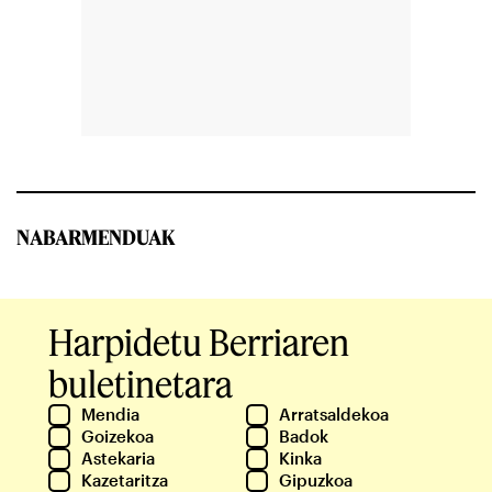
NABARMENDUAK
Harpidetu Berriaren
buletinetara
Mendia
Arratsaldekoa
Goizekoa
Badok
Astekaria
Kinka
Kazetaritza
Gipuzkoa