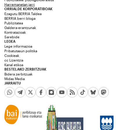
Harremanetan jarri
ORRIALDE KORPORATIBOAK
Ezagutu BERRIA Taldea
BERRIA berri bloga
Publizitatea
Galdera-erantzunak
Kontratazioak
Sarebide
LEGEA
Lege informazioa
Pribatutasun politika
Cookieak
cc Lizentzia
Kanal etikoa
BESTELAKO ZERBITZUAK
Bidera zerbitzuak
Midas Media
JARRAITU