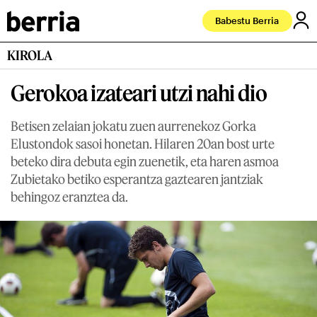
Babestu Berria
KIROLA
Gerokoa izateari utzi nahi dio
Betisen zelaian jokatu zuen aurrenekoz Gorka
Elustondok sasoi honetan. Hilaren 20an bost urte
beteko dira debuta egin zuenetik, eta haren asmoa
Zubietako betiko esperantza gaztearen jantziak
behingoz eranztea da.