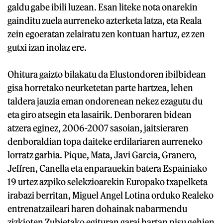
galdu gabe ibili luzean. Esan liteke nota onarekin
gainditu zuela aurreneko azterketa latza, eta Reala
zein egoeratan zelairatu zen kontuan hartuz, ez zen
gutxi izan inolaz ere.
Ohitura gaizto bilakatu da Elustondoren ibilbidean
gisa horretako neurketetan parte hartzea, lehen
taldera jauzia eman ondorenean nekez ezagutu du
eta giro atsegin eta lasairik. Denboraren bidean
atzera eginez, 2006-2007 sasoian, jaitsieraren
denboraldian topa daiteke erdilariaren aurreneko
lorratz garbia. Pique, Mata, Javi Garcia, Granero,
Jeffren, Canella eta enparauekin batera Espainiako
19 urtez azpiko selekzioarekin Europako txapelketa
irabazi berritan, Miguel Angel Lotina orduko Realeko
entrenatzaileari haren dohainak nabarmendu
zizkioten Zubietako egituran garai hartan pisu gehien