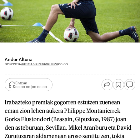
Ander Altuna
2011KO ABENDUAREN 2A
DONOSTIA
00:00
Entzun
00:00:00
00:00:00
Irabazteko premiak gogorren estutzen zuenean
eman zion lehen aukera Philippe Montanierrek
Gorka Elustondori (Beasain, Gipuzkoa, 1987) joan
den asteburuan, Sevillan. Mikel Aranburu eta David
Zurutuzaren aldamenean eroso sentitu zen, tokia