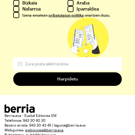
Bizkaia
Araba
Nafarroa
Iparraldea
Izena ematean
pribatutasun politika
onartzen duzu.
Berria.eus - Euskal Editorea SM
Telefonoa: 943 30 40 30
Bezero arreta: 943 30 43 45 | laguna@berria.eus
Webgunea:
webgunea@berria.eus
Publizitatea:
publi@bidera.eus