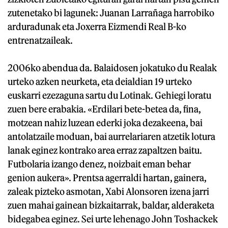
zutenetako bi lagunek: Juanan Larrañaga harrobiko
arduradunak eta Joxerra Eizmendi Real B-ko
entrenatzaileak.
2006ko abendua da. Balaidosen jokatuko du Realak
urteko azken neurketa, eta deialdian 19 urteko
euskarri ezezaguna sartu du Lotinak. Gehiegi loratu
zuen bere erabakia. «Erdilari bete-betea da, fina,
motzean nahiz luzean ederki joka dezakeena, bai
antolatzaile moduan, bai aurrelariaren atzetik lotura
lanak eginez kontrako area erraz zapaltzen baitu.
Futbolaria izango denez, noizbait eman behar
genion aukera». Prentsa agerraldi hartan, gainera,
zaleak pizteko asmotan, Xabi Alonsoren izena jarri
zuen mahai gainean bizkaitarrak, baldar, alderaketa
bidegabea eginez. Sei urte lehenago John Toshackek