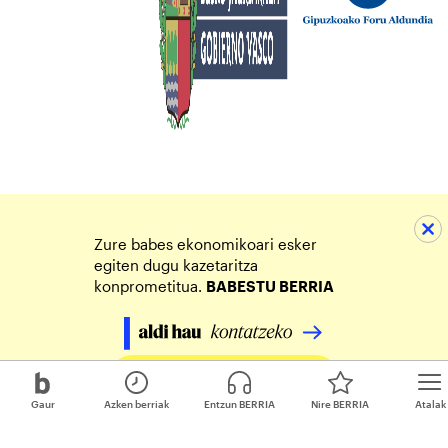
Zure babes ekonomikoari esker
egiten dugu kazetaritza
konprometitua.
BABESTU BERRIA
Egin zure ekarpena
Gaur
Azken berriak
Entzun BERRIA
Nire BERRIA
Atalak