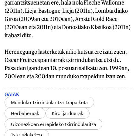
garrantzitsuenetan ere, hala nola Fleche Wallonne
(2011n), Lieja-Bastogne-Lieja (2011n), Lombardiako
Giroa (2009an eta 2010ean), Amstel Gold Race
(2010ean eta 2011n) eta Donostiako Klasikoa (2011n)
irabazi ditu.
Herenegungo lasterketak adio kutsua ere izan zuen.
Oscar Freire espainiarrak txirrindularitza utzi du.
Pasa den igandean 10. postuan sailkatu zen. 1999an,
2001ean eta 2004an munduko txapeldun izan zen.
GAIAK
Munduko Txirrindularitza Txapelketa
Herbehereak
Kirol jarduerak
Gizonezkoen errepideko txirrindularitza
Txirrindularitza