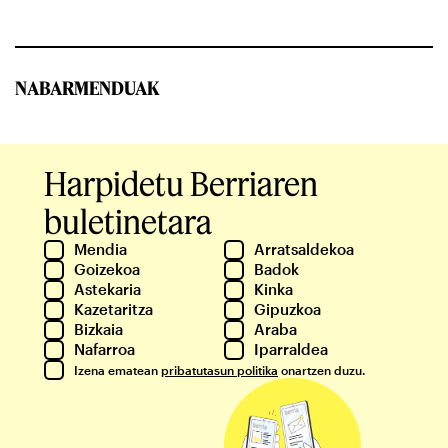
NABARMENDUAK
Harpidetu Berriaren
buletinetara
Mendia
Arratsaldekoa
Goizekoa
Badok
Astekaria
Kinka
Kazetaritza
Gipuzkoa
Bizkaia
Araba
Nafarroa
Iparraldea
Izena ematean
pribatutasun politika
onartzen duzu.