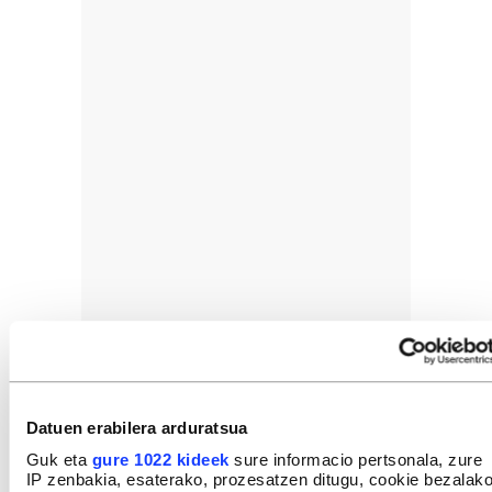
Datuen erabilera arduratsua
Guk eta
gure 1022 kideek
sure informacio pertsonala, zure
IP zenbakia, esaterako, prozesatzen ditugu, cookie bezalak