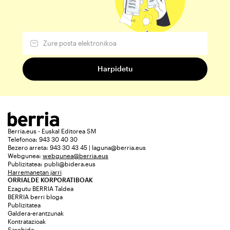
Berria.eus - Euskal Editorea SM
Telefonoa: 943 30 40 30
Bezero arreta: 943 30 43 45 | laguna@berria.eus
Webgunea:
webgunea@berria.eus
Publizitatea:
publi@bidera.eus
Harremanetan jarri
ORRIALDE KORPORATIBOAK
Ezagutu BERRIA Taldea
BERRIA berri bloga
Publizitatea
Galdera-erantzunak
Kontratazioak
Sarebide