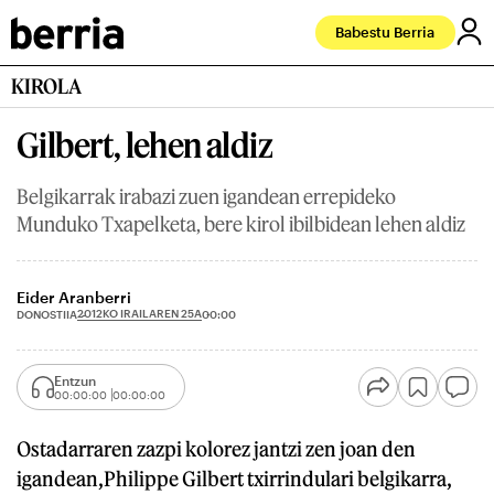
Babestu Berria
KIROLA
Gilbert, lehen aldiz
Belgikarrak irabazi zuen igandean errepideko
Munduko Txapelketa, bere kirol ibilbidean lehen aldiz
Eider Aranberri
2012KO IRAILAREN 25A
DONOSTIIA
00:00
Entzun
00:00:00
00:00:00
Ostadarraren zazpi kolorez jantzi zen joan den
igandean,Philippe Gilbert txirrindulari belgikarra,