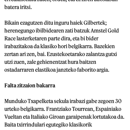
batera iritsi.
Bikain ezagutzen ditu inguru haiek Gilbertek;
herenegungo ibilbidearen zati batzuk Amstel Gold
Race lasterketaren parte dira, eta bi bider
irabazitakoa da klasiko hori belgikarra. Bazekien
zertan ari zen, bai. Ezustekoetarako zalantza gutxi
utzi zuen, zale gehienentzat hura baitzen
ostadarraren elastikoa janzteko faborito argia.
Falta zitzaion bakarra
Munduko Txapelketa sekula irabazi gabe zegoen 30
urteko belgikarra. Frantziako Tourrean, Espainiako
Vueltan eta Italiako Giroan garaipenak lortutakoa da.
Baita txirrindulari egutegiko klasikorik