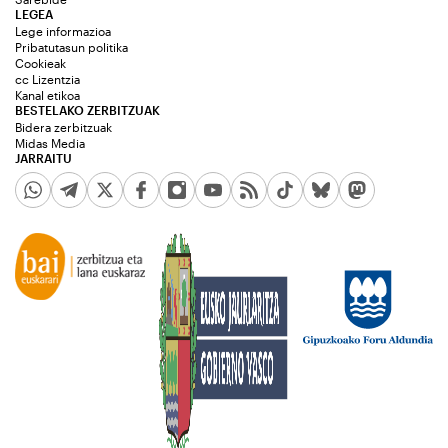
LEGEA
Lege informazioa
Pribatutasun politika
Cookieak
cc Lizentzia
Kanal etikoa
BESTELAKO ZERBITZUAK
Bidera zerbitzuak
Midas Media
JARRAITU