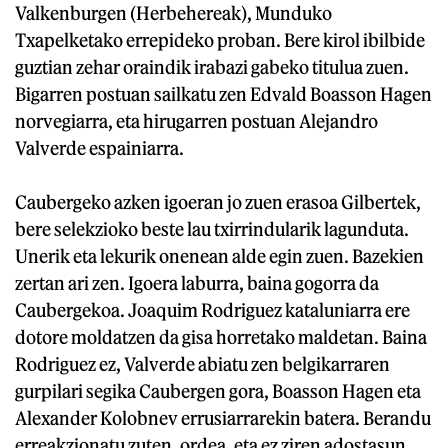
Valkenburgen (Herbehereak), Munduko
Txapelketako errepideko proban. Bere kirol ibilbide
guztian zehar oraindik irabazi gabeko titulua zuen.
Bigarren postuan sailkatu zen Edvald Boasson Hagen
norvegiarra, eta hirugarren postuan Alejandro
Valverde espainiarra.
Caubergeko azken igoeran jo zuen erasoa Gilbertek,
bere selekzioko beste lau txirrindularik lagunduta.
Unerik eta lekurik onenean alde egin zuen. Bazekien
zertan ari zen. Igoera laburra, baina gogorra da
Caubergekoa. Joaquim Rodriguez kataluniarra ere
dotore moldatzen da gisa horretako maldetan. Baina
Rodriguez ez, Valverde abiatu zen belgikarraren
gurpilari segika Caubergen gora, Boasson Hagen eta
Alexander Kolobnev errusiarrarekin batera. Berandu
erreakzionatu zuten, ordea, eta ez ziren adostasun