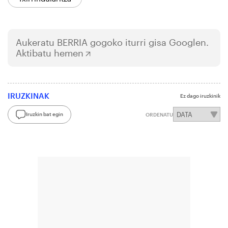
Aukeratu
BERRIA
gogoko iturri gisa Googlen.
Aktibatu hemen
IRUZKINAK
Ez dago iruzkinik
Iruzkin bat egin
ORDENATU