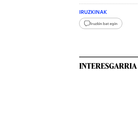
IRUZKINAK
Iruzkin bat egin
INTERESGARRIA 