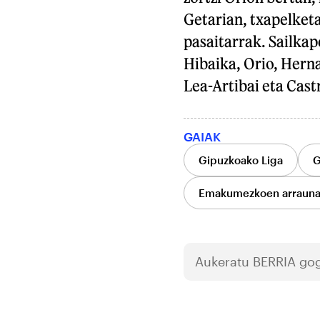
Getarian, txapelketa
pasaitarrak. Sailka
Hibaika, Orio, Herna
Lea-Artibai eta Cast
GAIAK
Gipuzkoako Liga
G
Emakumezkoen arrauna 
Aukeratu
BERRIA
gog