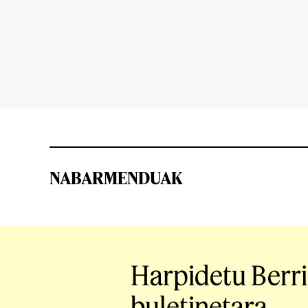
NABARMENDUAK
Harpidetu Berr
buletinetara