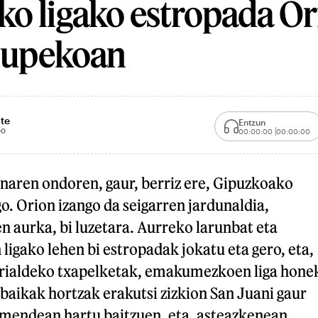
o ligako estropada Or
ojupekoan
te
Entzun
00
00:00:00
00:00:00
naren ondoren, gaur, berriz ere, Gipuzkoako
o. Orion izango da seigarren jardunaldia,
n aurka, bi luzetara. Aurreko larunbat eta
ligako lehen bi estropadak jokatu eta gero, eta,
rrialdeko txapelketak, emakumezkoen liga hone
baikak hortzak erakutsi zizkion San Juani gaur
 mendean hartu baitzuen, eta, asteazkenean,