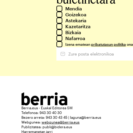
Mendia
Goizekoa
Astekaria
Kazetaritza
Bizkaia
Nafarroa
Izena ematean
pribatutasun politika
ona
Berria.eus - Euskal Editorea SM
Telefonoa: 943 30 40 30
Bezero arreta: 943 30 43 45 | laguna@berria.eus
Webgunea:
webgunea@berria.eus
Publizitatea:
publi@bidera.eus
Harremanetan jarri