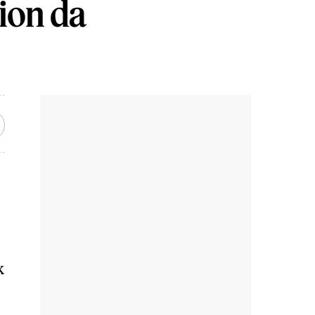
ion da
k