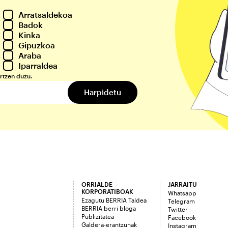
Arratsaldekoa
Badok
Kinka
Gipuzkoa
Araba
Iparraldea
rtzen duzu.
ORRIALDE
JARRAITU
KORPORATIBOAK
Whatsapp
Ezagutu BERRIA Taldea
Telegram
BERRIA berri bloga
Twitter
Publizitatea
Facebook
Galdera-erantzunak
Instagram