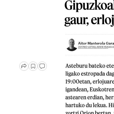
Gipuzkoak
gaur, erl
Aitor Manterola Gara
2017KO UZTAILAREN 15A
00:
Asteburu bateko ete
ligako estropada dag
19:00etan, erlojuare
igandean, Euskotren 
astearen erdian, he
hartuko du lekua. Hi
zortzi Orion bertan,