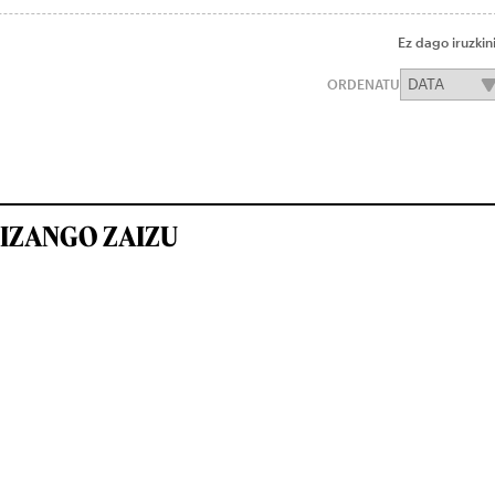
Ez dago iruzkin
ORDENATU
IZANGO ZAIZU