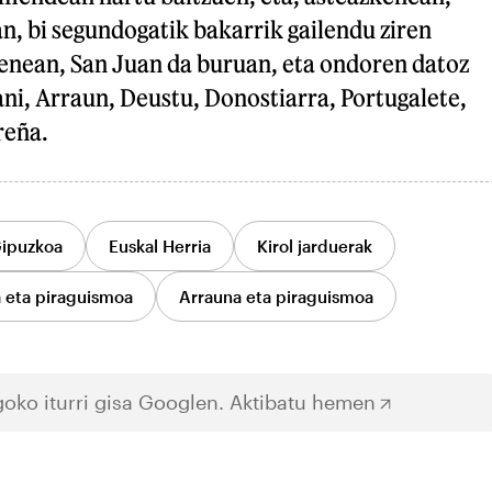
n, bi segundogatik bakarrik gailendu ziren
penean, San Juan da buruan, eta ondoren datoz
ni, Arraun, Deustu, Donostiarra, Portugalete,
reña.
ipuzkoa
Euskal Herria
Kirol jarduerak
eta piraguismoa
Arrauna eta piraguismoa
oko iturri gisa Googlen.
Aktibatu hemen