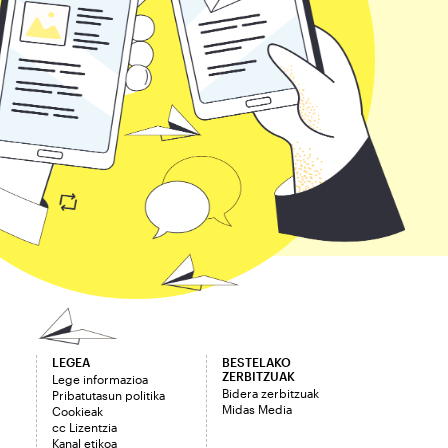
LEGEA
BESTELAKO
ZERBITZUAK
Lege informazioa
Bidera zerbitzuak
Pribatutasun politika
Midas Media
Cookieak
cc Lizentzia
Kanal etikoa