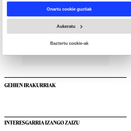
Find out more about how your personal data is processed
Onartu cookie guztiak
and set your preferences in the
details section
.
Webgune honek cookie propioak eta hirugarrenen cookie-
Aukeratu
fitxategiak erabiltzen ditu. Zure esperientzia eta zerbitzuak
hobetzeko asmoz, cookie teknologiaz baliatzen gara. Ohar
hau onartuz gero, teknologia hori erabiltzeko baimen
esplizitua ematen diguzu.
Gehiago irakurri
Baztertu cookie-ak
GEHIEN IRAKURRIAK
INTERESGARRIA IZANGO ZAIZU