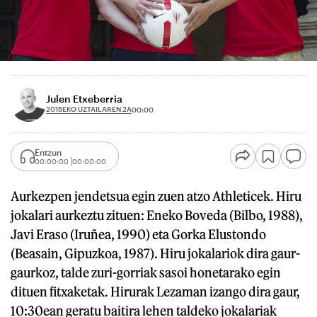
Julen Etxeberria
2015EKO UZTAILAREN 2A
00:00
Entzun
00:00:00
00:00:00
Aurkezpen jendetsua egin zuen atzo Athleticek. Hiru
jokalari aurkeztu zituen: Eneko Boveda (Bilbo, 1988),
Javi Eraso (Iruñea, 1990) eta Gorka Elustondo
(Beasain, Gipuzkoa, 1987). Hiru jokalariok dira gaur-
gaurkoz, talde zuri-gorriak sasoi honetarako egin
dituen fitxaketak. Hirurak Lezaman izango dira gaur,
10:30ean geratu baitira lehen taldeko jokalariak