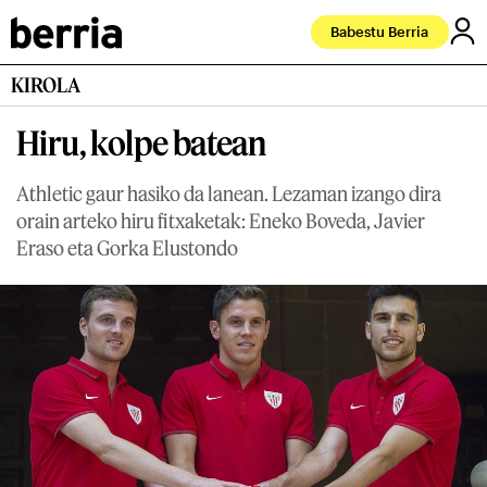
Babestu Berria
KIROLA
Hiru, kolpe batean
Athletic gaur hasiko da lanean. Lezaman izango dira
orain arteko hiru fitxaketak: Eneko Boveda, Javier
Eraso eta Gorka Elustondo