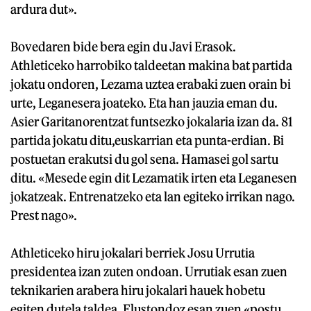
ardura dut».
Bovedaren bide bera egin du Javi Erasok.
Athleticeko harrobiko taldeetan makina bat partida
jokatu ondoren, Lezama uztea erabaki zuen orain bi
urte, Leganesera joateko. Eta han jauzia eman du.
Asier Garitanorentzat funtsezko jokalaria izan da. 81
partida jokatu ditu,euskarrian eta punta-erdian. Bi
postuetan erakutsi du gol sena. Hamasei gol sartu
ditu. «Mesede egin dit Lezamatik irten eta Leganesen
jokatzeak. Entrenatzeko eta lan egiteko irrikan nago.
Prest nago».
Athleticeko hiru jokalari berriek Josu Urrutia
presidentea izan zuten ondoan. Urrutiak esan zuen
teknikarien arabera hiru jokalari hauek hobetu
egiten dutela taldea. Elustondoz esan zuen «postu