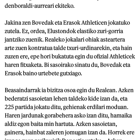
denboraldi-aurreari ekiteko.
Jakina zen Bovedak eta Erasok Athleticen jokatuko
zutela. Ez, ordea, Elustondok elastiko zuri-gorria
jantziko zuenik. Realeko jokalari ohiak asteartera
arte zuen kontratua talde txuri-urdinarekin, eta hain
zuzen ere, epe hori bukatuta egin du ofizial Athleticek
haren fitxaketa. Bi sasoirako sinatu du, Bovedak eta
Erasok baino urtebete gutxiago.
Beasaindarrak ia bizitza osoa egin du Realean. Azken
bederatzi sasoietan lehen taldeko kide izan da, eta
225 partida jokatu ditu, gehienak erdilari moduan.
Haren jardunak gorabehera asko izan ditu, hamaika
aldiz egon baita min hartuta. Azken sasoietan,
gainera, hainbat zaleren jomugan izan da. Horrek ere