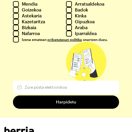
Mendia
Arratsaldekoa
Goizekoa
Badok
Astekaria
Kinka
Kazetaritza
Gipuzkoa
Bizkaia
Araba
Nafarroa
Iparraldea
Izena ematean
pribatutasun politika
onartzen duzu.