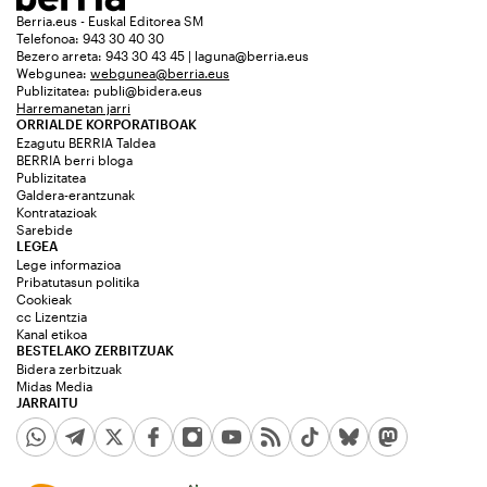
Berria.eus - Euskal Editorea SM
Telefonoa: 943 30 40 30
Bezero arreta: 943 30 43 45 | laguna@berria.eus
Webgunea:
webgunea@berria.eus
Publizitatea:
publi@bidera.eus
Harremanetan jarri
ORRIALDE KORPORATIBOAK
Ezagutu BERRIA Taldea
BERRIA berri bloga
Publizitatea
Galdera-erantzunak
Kontratazioak
Sarebide
LEGEA
Lege informazioa
Pribatutasun politika
Cookieak
cc Lizentzia
Kanal etikoa
BESTELAKO ZERBITZUAK
Bidera zerbitzuak
Midas Media
JARRAITU