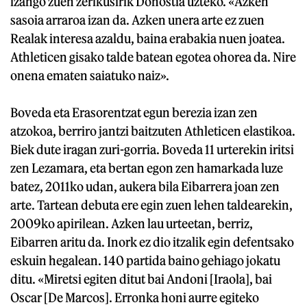
izango zuen zerikusirik Donostia uzteko. «Azken
sasoia arraroa izan da. Azken unera arte ez zuen
Realak interesa azaldu, baina erabakia nuen joatea.
Athleticen gisako talde batean egotea ohorea da. Nire
onena ematen saiatuko naiz».
Boveda eta Erasorentzat egun berezia izan zen
atzokoa, berriro jantzi baitzuten Athleticen elastikoa.
Biek dute iragan zuri-gorria. Boveda 11 urterekin iritsi
zen Lezamara, eta bertan egon zen hamarkada luze
batez, 2011ko udan, aukera bila Eibarrera joan zen
arte. Tartean debuta ere egin zuen lehen taldearekin,
2009ko apirilean. Azken lau urteetan, berriz,
Eibarren aritu da. Inork ez dio itzalik egin defentsako
eskuin hegalean. 140 partida baino gehiago jokatu
ditu. «Miretsi egiten ditut bai Andoni [Iraola], bai
Oscar [De Marcos]. Erronka honi aurre egiteko