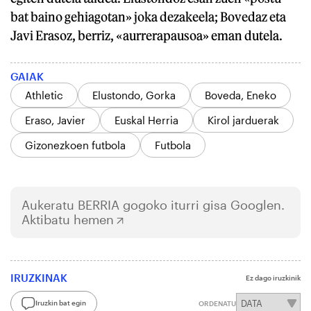
bat baino gehiagotan» joka dezakeela; Bovedaz eta
Javi Erasoz, berriz, «aurrerapausoa» eman dutela.
GAIAK
Athletic
Elustondo, Gorka
Boveda, Eneko
Eraso, Javier
Euskal Herria
Kirol jarduerak
Gizonezkoen futbola
Futbola
Aukeratu
BERRIA
gogoko iturri gisa Googlen.
Aktibatu hemen
IRUZKINAK
Ez dago iruzkinik
Iruzkin bat egin
ORDENATU