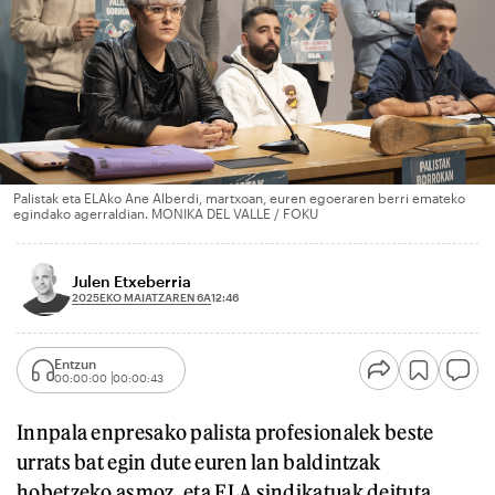
Palistak eta ELAko Ane Alberdi, martxoan, euren egoeraren berri emateko
egindako agerraldian. MONIKA DEL VALLE / FOKU
Julen Etxeberria
2025EKO MAIATZAREN 6A
12:46
Entzun
00:00:00
00:00:43
Innpala enpresako palista profesionalek beste
urrats bat egin dute euren lan baldintzak
hobetzeko asmoz, eta ELA sindikatuak deituta,