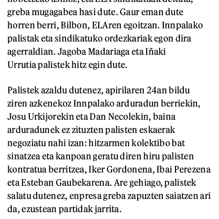
greba mugagabea hasi dute. Gaur eman dute
horren berri, Bilbon, ELAren egoitzan. Innpalako
palistak eta sindikatuko ordezkariak egon dira
agerraldian. Jagoba Madariaga eta Iñaki
Urrutia palistek hitz egin dute.
Palistek azaldu dutenez, apirilaren 24an bildu
ziren azkenekoz Innpalako arduradun berriekin,
Josu Urkijorekin eta Dan Necolekin, baina
arduradunek ez zituzten palisten eskaerak
negoziatu nahi izan: hitzarmen kolektibo bat
sinatzea eta kanpoan geratu diren hiru palisten
kontratua berritzea, Iker Gordonena, Ibai Perezena
eta Esteban Gaubekarena. Are gehiago, palistek
salatu dutenez, enpresa greba zapuzten saiatzen ari
da, ezustean partidak jarrita.