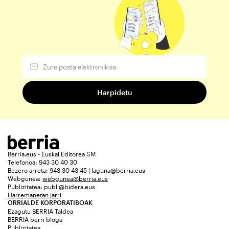
Berria.eus - Euskal Editorea SM
Telefonoa: 943 30 40 30
Bezero arreta: 943 30 43 45 | laguna@berria.eus
Webgunea:
webgunea@berria.eus
Publizitatea:
publi@bidera.eus
Harremanetan jarri
ORRIALDE KORPORATIBOAK
Ezagutu BERRIA Taldea
BERRIA berri bloga
Publizitatea