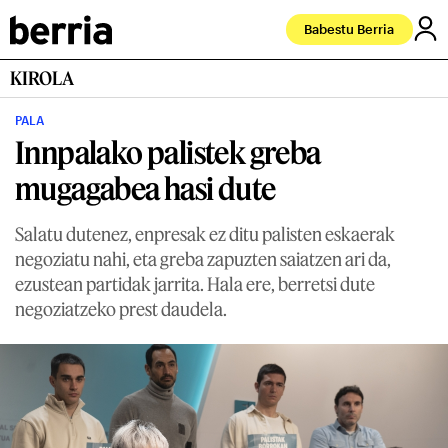
Babestu Berria
KIROLA
PALA
Innpalako palistek greba
mugagabea hasi dute
Salatu dutenez, enpresak ez ditu palisten eskaerak
negoziatu nahi, eta greba zapuzten saiatzen ari da,
ezustean partidak jarrita. Hala ere, berretsi dute
negoziatzeko prest daudela.