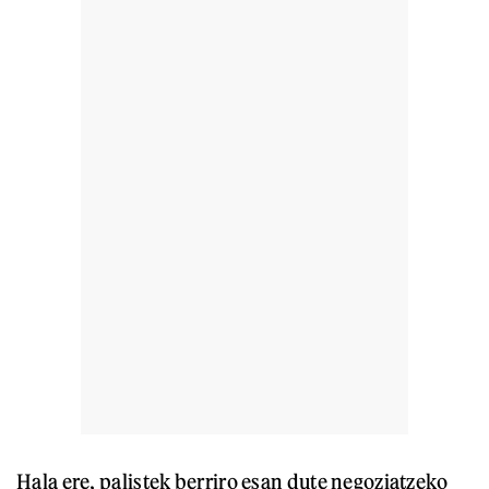
Hala ere, palistek berriro esan dute negoziatzeko