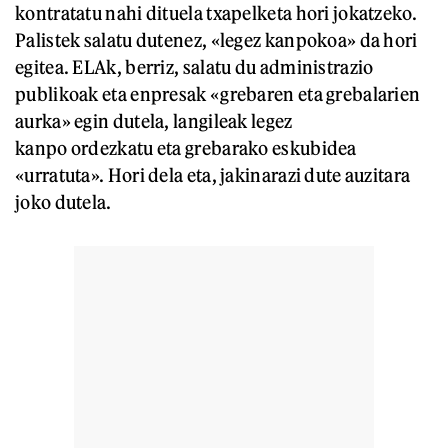
kontratatu nahi dituela txapelketa hori jokatzeko.
Palistek salatu dutenez, «legez kanpokoa» da hori
egitea. ELAk, berriz, salatu du administrazio
publikoak eta enpresak «grebaren eta grebalarien
aurka» egin dutela, langileak legez
kanpo ordezkatu eta grebarako eskubidea
«urratuta». Hori dela eta, jakinarazi dute auzitara
joko dutela.