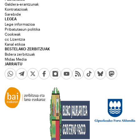
Galdera-erantzunak
Kontratazioak
Sarebide
LEGEA
Lege informazioa
Pribatutasun politika
Cookieak
cc Lizentzia
Kanal etikoa
BESTELAKO ZERBITZUAK
Bidera zerbitzuak
Midas Media
JARRAITU