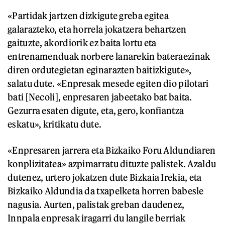
«Partidak jartzen dizkigute greba egitea
galarazteko, eta horrela jokatzera behartzen
gaituzte, akordiorik ez baita lortu eta
entrenamenduak norbere lanarekin bateraezinak
diren ordutegietan eginarazten baitizkigute»,
salatu dute. «Enpresak mesede egiten dio pilotari
bati [Necoli], enpresaren jabeetako bat baita.
Gezurra esaten digute, eta, gero, konfiantza
eskatu», kritikatu dute.
«Enpresaren jarrera eta Bizkaiko Foru Aldundiaren
konplizitatea» azpimarratu dituzte palistek. Azaldu
dutenez, urtero jokatzen dute Bizkaia Irekia, eta
Bizkaiko Aldundia da txapelketa horren babesle
nagusia. Aurten, palistak greban daudenez,
Innpala enpresak iragarri du langile berriak