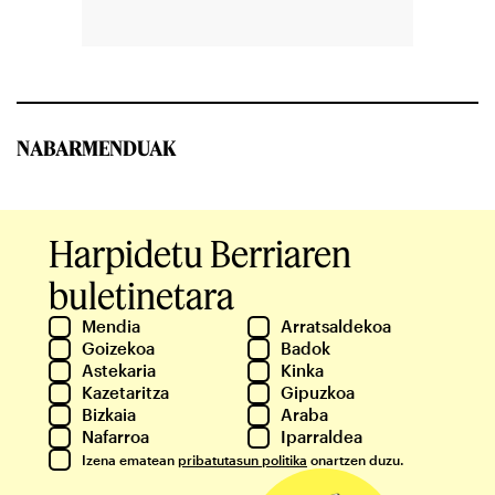
NABARMENDUAK
Harpidetu Berriaren
buletinetara
Mendia
Arratsaldekoa
Goizekoa
Badok
Astekaria
Kinka
Kazetaritza
Gipuzkoa
Bizkaia
Araba
Nafarroa
Iparraldea
Izena ematean
pribatutasun politika
onartzen duzu.