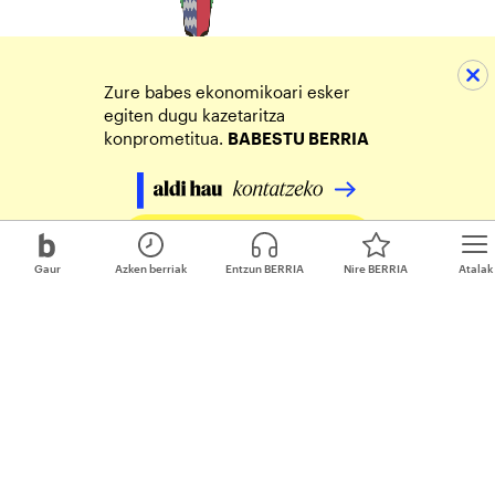
Zure babes ekonomikoari esker
egiten dugu kazetaritza
konprometitua.
BABESTU BERRIA
Egin zure ekarpena
Gaur
Azken berriak
Entzun BERRIA
Nire BERRIA
Atalak