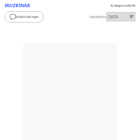
IRUZKINAK
Ez dago iruzkinik
Iruzkin bat egin
ORDENATU