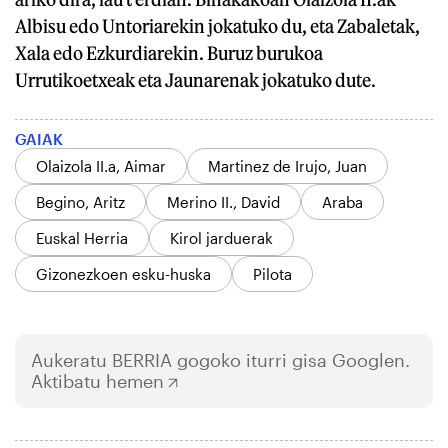
Albisu edo Untoriarekin jokatuko du, eta Zabaletak,
Xala edo Ezkurdiarekin. Buruz burukoa
Urrutikoetxeak eta Jaunarenak jokatuko dute.
GAIAK
Olaizola II.a, Aimar
Martinez de Irujo, Juan
Begino, Aritz
Merino II., David
Araba
Euskal Herria
Kirol jarduerak
Gizonezkoen esku-huska
Pilota
Aukeratu
BERRIA
gogoko iturri gisa Googlen.
Aktibatu hemen