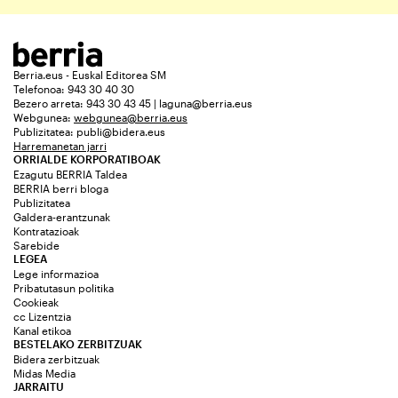
Berria.eus - Euskal Editorea SM
Telefonoa: 943 30 40 30
Bezero arreta: 943 30 43 45 | laguna@berria.eus
Webgunea:
webgunea@berria.eus
Publizitatea:
publi@bidera.eus
Harremanetan jarri
ORRIALDE KORPORATIBOAK
Ezagutu BERRIA Taldea
BERRIA berri bloga
Publizitatea
Galdera-erantzunak
Kontratazioak
Sarebide
LEGEA
Lege informazioa
Pribatutasun politika
Cookieak
cc Lizentzia
Kanal etikoa
BESTELAKO ZERBITZUAK
Bidera zerbitzuak
Midas Media
JARRAITU