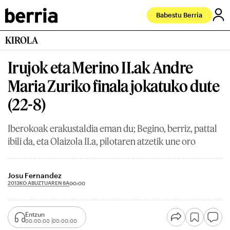
Babestu Berria
KIROLA
Irujok eta Merino II.ak Andre
Maria Zuriko finala jokatuko dute
(22-8)
Iberokoak erakustaldia eman du; Begino, berriz, pattal
ibili da, eta Olaizola II.a, pilotaren atzetik une oro
Josu Fernandez
2013KO ABUZTUAREN 8A
00:00
Entzun
00:00:00
00:00:00