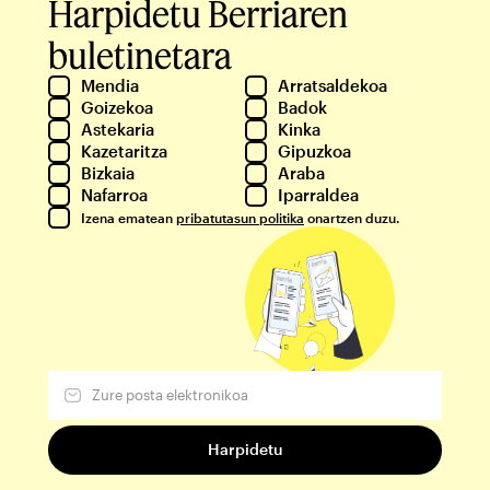
Harpidetu Berriaren
buletinetara
Mendia
Arratsaldekoa
Goizekoa
Badok
Astekaria
Kinka
Kazetaritza
Gipuzkoa
Bizkaia
Araba
Nafarroa
Iparraldea
Izena ematean
pribatutasun politika
onartzen duzu.