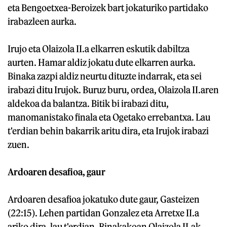
eta Bengoetxea-Beroizek bart jokaturiko partidako
irabazleen aurka.
Irujo eta Olaizola II.a elkarren eskutik dabiltza
aurten. Hamar aldiz jokatu dute elkarren aurka.
Binaka zazpi aldiz neurtu dituzte indarrak, eta sei
irabazi ditu Irujok. Buruz buru, ordea, Olaizola II.aren
aldekoa da balantza. Bitik bi irabazi ditu,
manomanistako finala eta Ogetako errebantxa. Lau
t'erdian behin bakarrik aritu dira, eta Irujok irabazi
zuen.
Ardoaren desafioa, gaur
Ardoaren desafioa jokatuko dute gaur, Gasteizen
(22:15). Lehen partidan Gonzalez eta Arretxe II.a
ariko dira, lau t'erdian. Binakakoan Olaizola II.ak