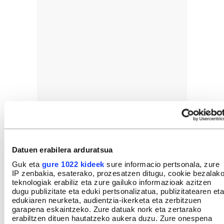
Datuen erabilera arduratsua
Guk eta
gure 1022 kideek
sure informacio pertsonala, zure
IP zenbakia, esaterako, prozesatzen ditugu, cookie bezalak
GEHIEN IRAKURRIAK
teknologiak erabiliz eta zure gailuko informazioak azitzen
dugu publizitate eta eduki pertsonalizatua, publizitatearen eta
edukiaren neurketa, audientzia-ikerketa eta zerbitzuen
garapena eskaintzeko. Zure datuak nork eta zertarako
erabiltzen dituen hautatzeko aukera duzu. Zure onespena