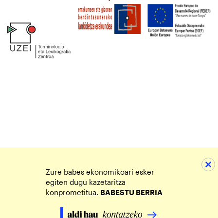
Zure babes ekonomikoari esker
egiten dugu kazetaritza
konprometitua.
BABESTU BERRIA