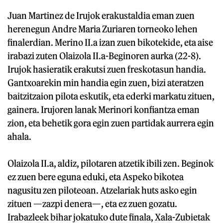
Juan Martinez de Irujok erakustaldia eman zuen
herenegun Andre Maria Zuriaren torneoko lehen
finalerdian. Merino II.a izan zuen bikotekide, eta aise
irabazi zuten Olaizola II.a-Beginoren aurka (22-8).
Irujok hasieratik erakutsi zuen freskotasun handia.
Gantxoarekin min handia egin zuen, bizi ateratzen
baitzitzaion pilota eskutik, eta ederki markatu zituen,
gainera. Irujoren lanak Merinori konfiantza eman
zion, eta behetik gora egin zuen partidak aurrera egin
ahala.
Olaizola II.a, aldiz, pilotaren atzetik ibili zen. Beginok
ez zuen bere eguna eduki, eta Aspeko bikotea
nagusitu zen piloteoan. Atzelariak huts asko egin
zituen —zazpi denera—, eta ez zuen gozatu.
Irabazleek bihar jokatuko dute finala, Xala-Zubietak