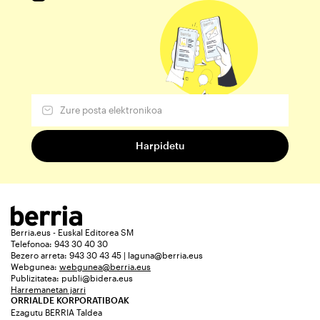
Berria.eus - Euskal Editorea SM
Telefonoa: 943 30 40 30
Bezero arreta: 943 30 43 45 | laguna@berria.eus
Webgunea:
webgunea@berria.eus
Publizitatea:
publi@bidera.eus
Harremanetan jarri
ORRIALDE KORPORATIBOAK
Ezagutu BERRIA Taldea