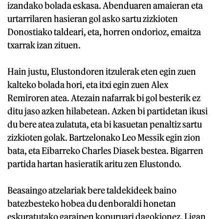
izandako bolada eskasa. Abenduaren amaieran eta
urtarrilaren hasieran gol asko sartu zizkioten
Donostiako taldeari, eta, horren ondorioz, emaitza
txarrak izan zituen.
Hain justu, Elustondoren itzulerak eten egin zuen
kalteko bolada hori, eta itxi egin zuen Alex
Remiroren atea. Atezain nafarrak bi gol besterik ez
ditu jaso azken hilabetean. Azken bi partidetan ikusi
du bere atea zulatuta, eta bi kasuetan penaltiz sartu
zizkioten golak. Bartzelonako Leo Messik egin zion
bata, eta Eibarreko Charles Diasek bestea. Bigarren
partida hartan hasieratik aritu zen Elustondo.
Beasaingo atzelariak bere taldekideek baino
batezbesteko hobea du denboraldi honetan
eskuratutako garaipen kopuruari dagokionez. Ligan