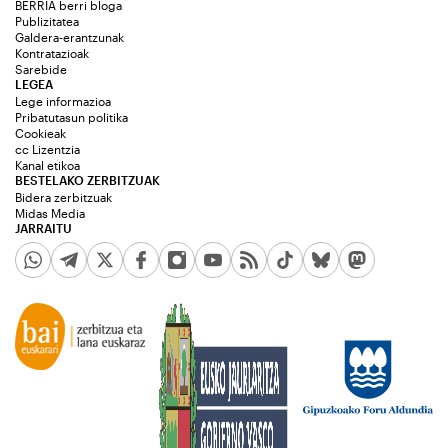
BERRIA berri bloga
Publizitatea
Galdera-erantzunak
Kontratazioak
Sarebide
LEGEA
Lege informazioa
Pribatutasun politika
Cookieak
cc Lizentzia
Kanal etikoa
BESTELAKO ZERBITZUAK
Bidera zerbitzuak
Midas Media
JARRAITU