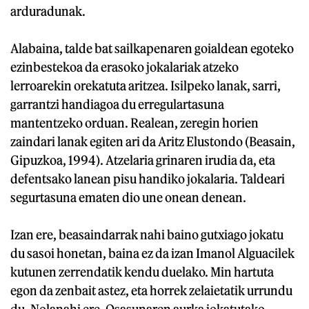
arduradunak.
Alabaina, talde bat sailkapenaren goialdean egoteko
ezinbestekoa da erasoko jokalariak atzeko
lerroarekin orekatuta aritzea. Isilpeko lanak, sarri,
garrantzi handiagoa du erregulartasuna
mantentzeko orduan. Realean, zeregin horien
zaindari lanak egiten ari da Aritz Elustondo (Beasain,
Gipuzkoa, 1994). Atzelaria grinaren irudia da, eta
defentsako lanean pisu handiko jokalaria. Taldeari
segurtasuna ematen dio une onean denean.
Izan ere, beasaindarrak nahi baino gutxiago jokatu
du sasoi honetan, baina ez da izan Imanol Alguacilek
kutunen zerrendatik kendu duelako. Min hartuta
egon da zenbait astez, eta horrek zelaietatik urrundu
du. Nolanahi ere, Osasunaren aurka jokatutako