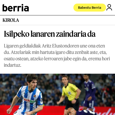
Babestu Berria
KIROLA
Isilpeko lanaren zaindaria da
Ligaren geldialdiak Aritz Elustondoren une ona eten
du. Atzelariak min hartuta igaro ditu zenbait aste, eta,
osatu ostean, atzeko lerroaren jabe egin da, eremu hori
indartuz.