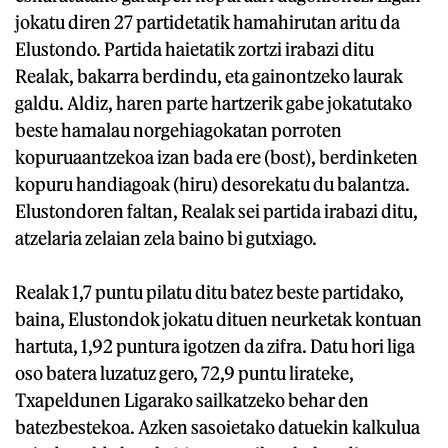
jokatu diren 27 partidetatik hamahirutan aritu da
Elustondo. Partida haietatik zortzi irabazi ditu
Realak, bakarra berdindu, eta gainontzeko laurak
galdu. Aldiz, haren parte hartzerik gabe jokatutako
beste hamalau norgehiagokatan porroten
kopuruaantzekoa izan bada ere (bost), berdinketen
kopuru handiagoak (hiru) desorekatu du balantza.
Elustondoren faltan, Realak sei partida irabazi ditu,
atzelaria zelaian zela baino bi gutxiago.
Realak 1,7 puntu pilatu ditu batez beste partidako,
baina, Elustondok jokatu dituen neurketak kontuan
hartuta, 1,92 puntura igotzen da zifra. Datu hori liga
oso batera luzatuz gero, 72,9 puntu lirateke,
Txapeldunen Ligarako sailkatzeko behar den
batezbestekoa. Azken sasoietako datuekin kalkulua