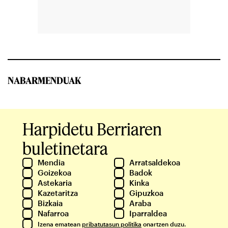
NABARMENDUAK
Harpidetu Berriaren
buletinetara
Mendia
Arratsaldekoa
Goizekoa
Badok
Astekaria
Kinka
Kazetaritza
Gipuzkoa
Bizkaia
Araba
Nafarroa
Iparraldea
Izena ematean
pribatutasun politika
onartzen duzu.