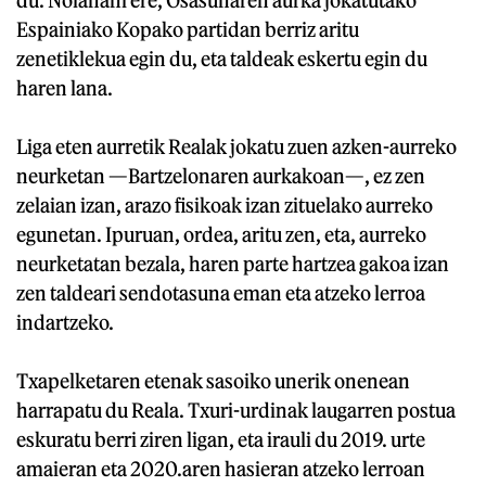
Espainiako Kopako partidan berriz aritu
zenetiklekua egin du, eta taldeak eskertu egin du
haren lana.
Liga eten aurretik Realak jokatu zuen azken-aurreko
neurketan —Bartzelonaren aurkakoan—, ez zen
zelaian izan, arazo fisikoak izan zituelako aurreko
egunetan. Ipuruan, ordea, aritu zen, eta, aurreko
neurketatan bezala, haren parte hartzea gakoa izan
zen taldeari sendotasuna eman eta atzeko lerroa
indartzeko.
Txapelketaren etenak sasoiko unerik onenean
harrapatu du Reala. Txuri-urdinak laugarren postua
eskuratu berri ziren ligan, eta irauli du 2019. urte
amaieran eta 2020.aren hasieran atzeko lerroan