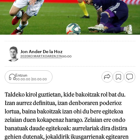
Jon Ander De la Hoz
2020KO MARTXOAREN 27A
00:00
Entzun
00:00:00
00:00:00
Taldeko kirol guztietan, kide bakoitzak rol bat du.
Izan aurrez definitua, izan denboraren poderioz
lortua, baina bakoitzak izan ohi du bere egitekoa
zelaian duen kokapenaz harago. Zelaian ere ondo
banatuak daude egitekoak: aurrelariak dira distira
gehien dutenak, jokaldirik ikusgarrienak egitearen