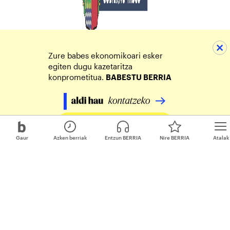
Zure babes ekonomikoari esker
egiten dugu kazetaritza
konprometitua.
BABESTU BERRIA
Egin zure ekarpena
Gaur
Azken berriak
Entzun BERRIA
Nire BERRIA
Atalak