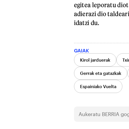
egitea leporatu di
adierazi dio taldear
idatzi du.
GAIAK
Kirol jarduerak
Txi
Gerrak eta gatazkak
Espainiako Vuelta
Aukeratu
BERRIA
gog