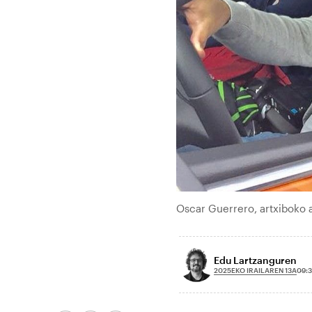
Oscar Guerrero, artxiboko 
Edu Lartzanguren
2025EKO IRAILAREN 13A
09:3