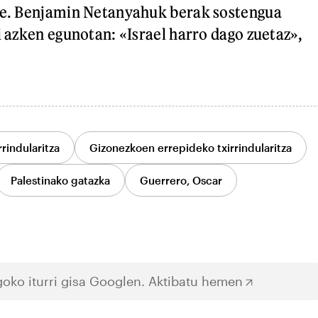
ote. Benjamin Netanyahuk berak sostengua
i azken egunotan: «Israel harro dago zuetaz»,
rrindularitza
Gizonezkoen errepideko txirrindularitza
Palestinako gatazka
Guerrero, Oscar
oko iturri gisa Googlen.
Aktibatu hemen