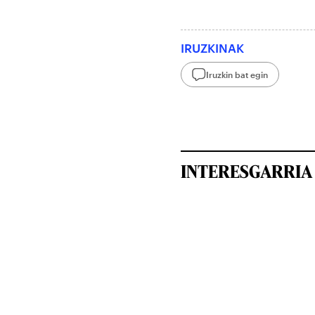
IRUZKINAK
Iruzkin bat egin
INTERESGARRIA 