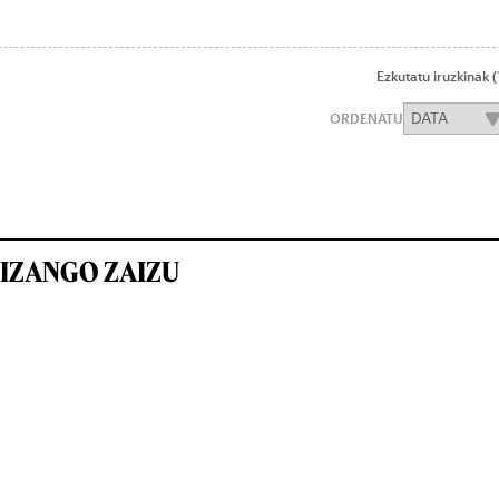
Ezkutatu iruzkinak
(
ORDENATU
IZANGO ZAIZU