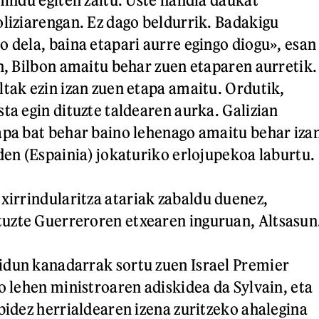
oliziarengan. Ez dago beldurrik. Badakigu
o dela, baina etapari aurre egingo diogu», esan
an, Bilbon amaitu behar zuen etaparen aurretik.
ltak ezin izan zuen etapa amaitu. Ordutik,
ta egin dituzte taldearen aurka. Galizian
apa bat behar baino lehenago amaitu behar iza
iden (Espainia) jokaturiko erlojupekoa laburtu.
xirrindularitza atariak zabaldu duenez,
uzte Guerreroren etxearen inguruan, Altsasun
idun kanadarrak sortu zuen Israel Premier
o lehen ministroaren adiskidea da Sylvain, eta
 bidez herrialdearen izena zuritzeko ahalegina