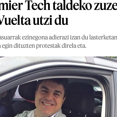
emier Tech taldeko zuz
Vuelta utzi du
suarrak ezinegona adierazi izan du lasterketan
 egin dituzten protestak direla eta.