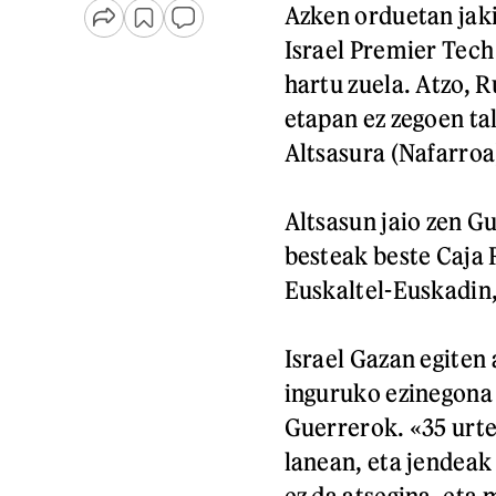
Azken orduetan jaki
Israel Premier Tech
hartu zuela. Atzo, 
etapan ez zegoen ta
Altsasura (Nafarroa)
Altsasun jaio zen Gu
besteak beste Caja 
Euskaltel-Euskadin, 
Israel Gazan egiten
inguruko ezinegona 
Guerrerok.
«35 urte
lanean, eta jendeak
ez da atsegina, eta 