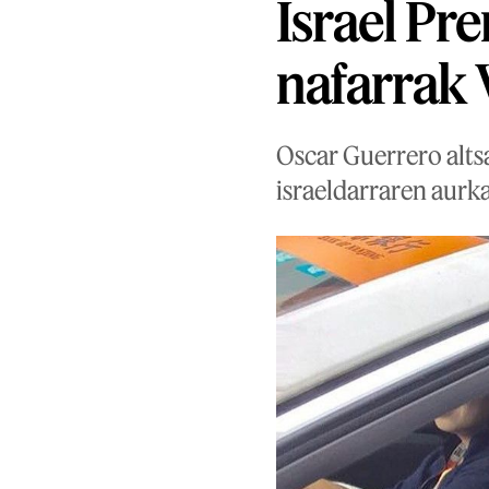
Israel Pr
nafarrak 
Oscar Guerrero altsa
israeldarraren aurka