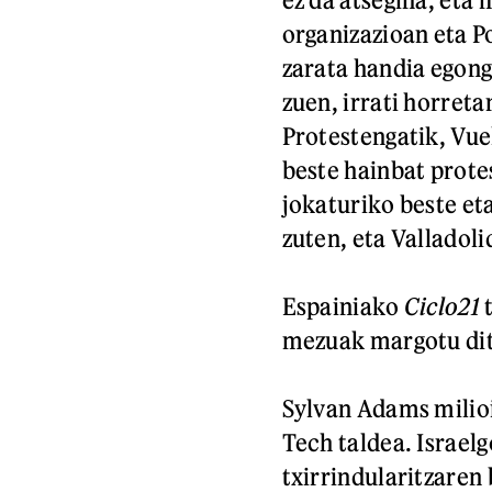
organizazioan eta P
zarata handia egong
zuen, irrati horret
Protestengatik, Vue
beste hainbat protes
jokaturiko beste et
zuten, eta Valladol
Espainiako
Ciclo21
t
mezuak margotu dit
Sylvan Adams milio
Tech taldea. Israelg
txirrindularitzaren