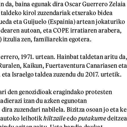
n da, baina egunak dira Oscar Guerrero Zelaia
 taldeko kirol zuzendariak etxerako bidea
Rueda eta Guijuelo (Espainia) artean jokaturiko
ldearen autoan, eta COPE irratiaren arabera,
 itzulia zen, familiarekin egotera.
errero, 1971. urtean. Hainbat taldetan aritu da
Ruralen, Kaikun, Fuertaventura Canariasen et
eta Israelgo taldea zuzendu du 2017. urtetik.
 ari den genozidioak eragindako protesten
adierazi izan du azken egunotan
 dira zuzendari nabilela. Bizitza osoan jo eta ke
 autoko leihotik
hiltzaile
edo
putakume
deitze
mindu egiten zaitu. Uste handia daukat