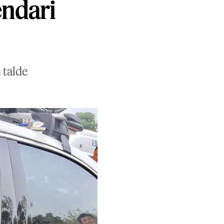
endari
 talde