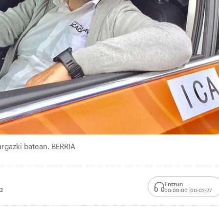
argazki batean. BERRIA
Entzun
2
00:00:00
00:02:27