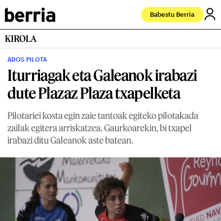
Babestu Berria
KIROLA
ADOS PILOTA
Iturriagak eta Galeanok irabazi
dute Plazaz Plaza txapelketa
Pilotariei kosta egin zaie tantoak egiteko pilotakada
zailak egitera arriskatzea. Gaurkoarekin, bi txapel
irabazi ditu Galeanok aste batean.