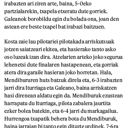
irabazten ari ziren arte, baina, 5-0eko
partzialarekin, txapela etxeratu dute gorriek.
Galeanok borobildu egin du bolada ona, joan den
astean ere beste txapel bat irabazi baitzuen.
Kosta zaie lau pilotariei pilotakada arriskutsuak
jotzen saiatzeari ekitea, eta hasierako tanto asko
oso luzeak izan dira. Atzelarien arteko joko segurua
lehenetsi dute finalaren hastapenean, eta gorriak
atera dira garaile hasieran joko horretan. Hala,
Mendibururen huts batzuk direla eta, 6-3 irabazten
jarri dira Iturriaga eta Galeano, baina arriskatzen
hasi direnean aldatu egin da. Mendiburuk ezustean
harrapatu du Iturriaga, pilota zabalera jaurtita
ezker bolea batekin, eta 6-4 jarri du markagailua.
Hurrengoa txapatik behera bota du Mendiburuk,
baina jarraian bi tanto egin dituzte urdinek, 7-6ra