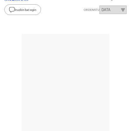
Iruzkin bat egin
ORDENATU