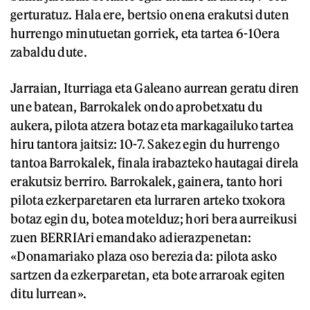
gerturatuz. Hala ere, bertsio onena erakutsi duten
hurrengo minutuetan gorriek, eta tartea 6-10era
zabaldu dute.
Jarraian, Iturriaga eta Galeano aurrean geratu diren
une batean, Barrokalek ondo aprobetxatu du
aukera, pilota atzera botaz eta markagailuko tartea
hiru tantora jaitsiz: 10-7. Sakez egin du hurrengo
tantoa Barrokalek, finala irabazteko hautagai direla
erakutsiz berriro. Barrokalek, gainera, tanto hori
pilota ezkerparetaren eta lurraren arteko txokora
botaz egin du, botea motelduz; hori bera aurreikusi
zuen BERRIAri emandako adierazpenetan:
«Donamariako plaza oso berezia da: pilota asko
sartzen da ezkerparetan, eta bote arraroak egiten
ditu lurrean».