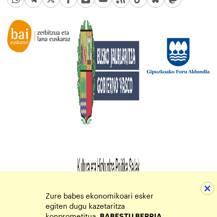
Zure babes ekonomikoari esker
egiten dugu kazetaritza
konprometitua.
BABESTU BERRIA