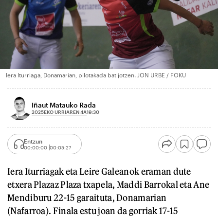
Iera Iturriaga, Donamarian, pilotakada bat jotzen. JON URBE / FOKU
Iñaut Matauko Rada
2025EKO URRIAREN 4A
19:30
Entzun
00:00:00
00:05:27
Iera Iturriagak eta Leire Galeanok eraman dute
etxera Plazaz Plaza txapela, Maddi Barrokal eta Ane
Mendiburu 22-15 garaituta, Donamarian
(Nafarroa). Finala estu joan da gorriak 17-15