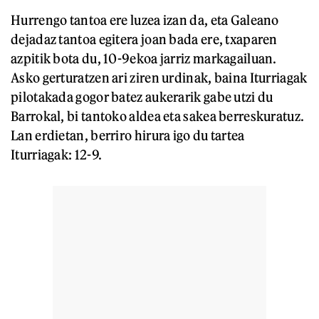
Hurrengo tantoa ere luzea izan da, eta Galeano
dejadaz tantoa egitera joan bada ere, txaparen
azpitik bota du, 10-9ekoa jarriz markagailuan.
Asko gerturatzen ari ziren urdinak, baina Iturriagak
pilotakada gogor batez aukerarik gabe utzi du
Barrokal, bi tantoko aldea eta sakea berreskuratuz.
Lan erdietan, berriro hirura igo du tartea
Iturriagak: 12-9.