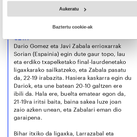
txapela eraman dute etxera Iturriagak eta
Webgune honek cookie propioak eta hirugarrenen cookie-
Aukeratu
fitxategiak erabiltzen ditu. Zure esperientzia eta zerbitzuak
Galeanok, 22-15 irabazita.
hobetzeko asmoz, cookie teknologiaz baliatzen gara. Ohar
hau onartuz gero, teknologia hori erabiltzeko baimen
esplizitua ematen diguzu.
Gehiago irakurri
Baztertu cookie-ak
ZABALA PASATU DA LIGAXKARA, OZTA-
OZTA
Dario Gomez eta Javi Zabala errioxarrak
Sorian (Espainia) egin dute gaur topo, lau
eta erdiko txapelketako final-laurdenetako
ligaxkarako sailkatzeko, eta Zabala pasatu
da, 22-19 irabazita. Hasiera kaskarra egin du
Dariok, eta une batean 20-10 galtzen ere
ibili da. Hala ere, buelta ematear egon da,
21-19ra iritsi baita, baina sakea luze joan
zaio azken unean, eta Zabalari eman dio
garaipena.
Bihar itxiko da ligaxka, Larrazabal eta