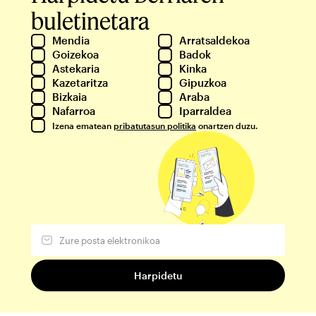
buletinetara
Mendia
Arratsaldekoa
Goizekoa
Badok
Astekaria
Kinka
Kazetaritza
Gipuzkoa
Bizkaia
Araba
Nafarroa
Iparraldea
Izena ematean
pribatutasun politika
onartzen duzu.