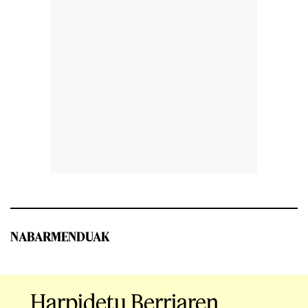
NABARMENDUAK
Harpidetu Berriaren