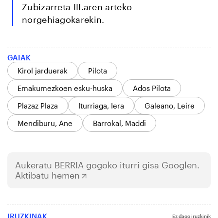
Zubizarreta III.aren arteko
norgehiagokarekin.
GAIAK
Kirol jarduerak
Pilota
Emakumezkoen esku-huska
Ados Pilota
Plazaz Plaza
Iturriaga, Iera
Galeano, Leire
Mendiburu, Ane
Barrokal, Maddi
Aukeratu
BERRIA
gogoko iturri gisa Googlen.
Aktibatu hemen
IRUZKINAK
Ez dago iruzkinik