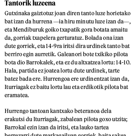
Tantorik luzeena
Gutxinaka gaiztotuz joan diren tanto luze horietako
bat izan da hurrena ―ia hiru minutu luze izan da―,
eta Mendiburuk goiko txapatik gora botata amaitu
da, gorriak txapelera gerturatuz. Bolada ona izan
dute gorriek, eta 14-9ra iritsi dira urdinek tanto bat
berriro egin aurretik. Galeanori bote txikiko pilota
bota dio Barrokalek, eta ez du altxatzea lortu: 14-10.
Hala, partida ez joatea lortu dute urdinek, tarte
batez bada ere. Hurrengoa ere urdinentzat izan da,
Iturriagak ez baitu lortu lau eta erdikotik pilota bat
eramatea.
Hurrengo tantoan kantxako beteranoa dela
erakutsi du Iturriagak, zabalean pilota goxo utzita;
Barrokal ezin izan da iritsi, eta lauko tartea
berrezarri dute markagailuan gorriek, baita sakea