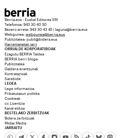
Berria.eus - Euskal Editorea SM
Telefonoa: 943 30 40 30
Bezero arreta: 943 30 43 45 | laguna@berria.eus
Webgunea:
webgunea@berria.eus
Publizitatea:
publi@bidera.eus
Harremanetan jarri
ORRIALDE KORPORATIBOAK
Ezagutu BERRIA Taldea
BERRIA berri bloga
Publizitatea
Galdera-erantzunak
Kontratazioak
Sarebide
LEGEA
Lege informazioa
Pribatutasun politika
Cookieak
cc Lizentzia
Kanal etikoa
BESTELAKO ZERBITZUAK
Bidera zerbitzuak
Midas Media
JARRAITU