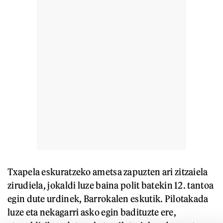
Txapela eskuratzeko ametsa zapuzten ari zitzaiela
zirudiela, jokaldi luze baina polit batekin 12. tantoa
egin dute urdinek, Barrokalen eskutik. Pilotakada
luze eta nekagarri asko egin badituzte ere,