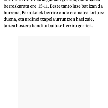
berreskuratu ere: 15-11. Beste tanto luze bat izan da
hurrena, Barrokalek berriro ondo eramatea lortu ez
duena, eta urdinei txapela urruntzen hasi zaie,
tartea bostera handitu baitute berriro gorriek.