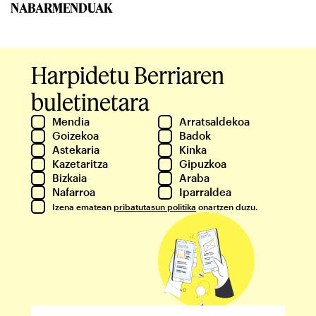
NABARMENDUAK
Harpidetu Berriaren
buletinetara
Mendia
Arratsaldekoa
Goizekoa
Badok
Astekaria
Kinka
Kazetaritza
Gipuzkoa
Bizkaia
Araba
Nafarroa
Iparraldea
Izena ematean
pribatutasun politika
onartzen duzu.