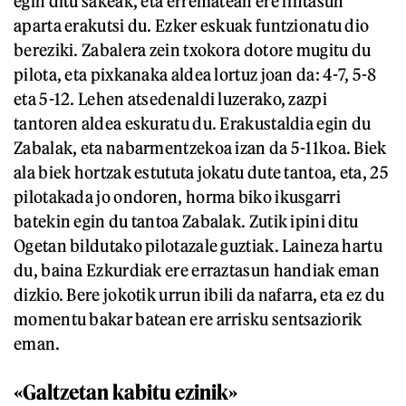
egin ditu sakeak, eta errematean ere fintasun
aparta erakutsi du. Ezker eskuak funtzionatu dio
bereziki. Zabalera zein txokora dotore mugitu du
pilota, eta pixkanaka aldea lortuz joan da: 4-7, 5-8
eta 5-12. Lehen atsedenaldi luzerako, zazpi
tantoren aldea eskuratu du. Erakustaldia egin du
Zabalak, eta nabarmentzekoa izan da 5-11koa. Biek
ala biek hortzak estututa jokatu dute tantoa, eta, 25
pilotakada jo ondoren, horma biko ikusgarri
batekin egin du tantoa Zabalak. Zutik ipini ditu
Ogetan bildutako pilotazale guztiak. Laineza hartu
du, baina Ezkurdiak ere erraztasun handiak eman
dizkio. Bere jokotik urrun ibili da nafarra, eta ez du
momentu bakar batean ere arrisku sentsaziorik
eman.
«Galtzetan kabitu ezinik»