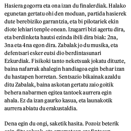
Hasiera gogorra eta ona izan du finalerdiak. Halako
egunetan gertatu ohi den moduan, partida hasierek
dute berebiziko garrantzia, eta bi pilotariek ekin
diote lehiari tenple onean. Izugarri bizi agertu dira,
eta berdinketa hautsi ezinda ibili dira biak: 2na,
3na eta 4na egon dira. Zabalak jo du musika, eta
defentsari esker eutsi dio berdintasunari
Ezkurdiak. Fisikoki tanto neketsuak jokatu dituzte,
baina nafarrak ahalegin handiagoa egin behar izan
du hastapen horretan. Sentsazio bikainak azaldu
ditu Zabalak, baina askotan gertatu zaio goitik
behera nabarmen egitea tantoek aurrera egin
ahala. Ez da izan gaurko kasua, eta launakotik
aurrera abiatu du erakustaldia.
Dena egin du ongi, saketik hasita. Pozoiz beterik