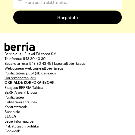
Berria.eus - Euskal Editorea SM
Telefonoa: 943 30 40 30
Bezero arreta: 943 30 43 45 | laguna@berria.eus
Webgunea:
webgunea@berria.eus
Publizitatea:
publi@bidera.eus
Harremanetan jarri
ORRIALDE KORPORATIBOAK
Ezagutu BERRIA Taldea
BERRIA berri bloga
Publizitatea
Galdera-erantzunak
Kontratazioak
Sarebide
LEGEA
Lege informazioa
Pribatutasun politika
Cookieak