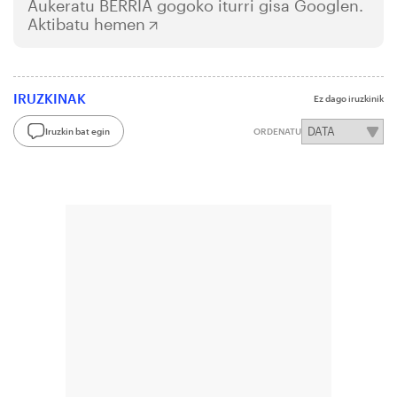
Aukeratu
BERRIA
gogoko iturri gisa Googlen.
Aktibatu hemen
IRUZKINAK
Ez dago iruzkinik
Iruzkin bat egin
ORDENATU