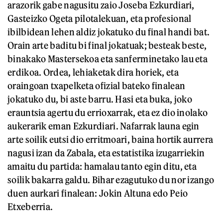
arazorik gabe nagusitu zaio Joseba Ezkurdiari,
Gasteizko Ogeta pilotalekuan, eta profesional
ibilbidean lehen aldiz jokatuko du final handi bat.
Orain arte baditu bi final jokatuak; besteak beste,
binakako Mastersekoa eta sanferminetako lau eta
erdikoa. Ordea, lehiaketak dira horiek, eta
oraingoan txapelketa ofizial bateko finalean
jokatuko du, bi aste barru. Hasi eta buka, joko
erauntsia agertu du errioxarrak, eta ez dio inolako
aukerarik eman Ezkurdiari. Nafarrak launa egin
arte soilik eutsi dio erritmoari, baina hortik aurrera
nagusi izan da Zabala, eta estatistika izugarriekin
amaitu du partida: hamalau tanto egin ditu, eta
soilik bakarra galdu. Bihar ezagutuko du nor izango
duen aurkari finalean: Jokin Altuna edo Peio
Etxeberria.