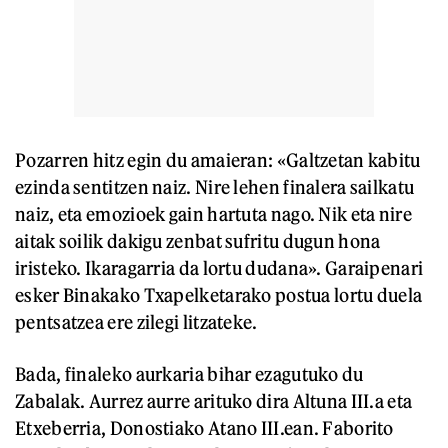
Pozarren hitz egin du amaieran: «Galtzetan kabitu
ezinda sentitzen naiz. Nire lehen finalera sailkatu
naiz, eta emozioek gain hartuta nago. Nik eta nire
aitak soilik dakigu zenbat sufritu dugun hona
iristeko. Ikaragarria da lortu dudana». Garaipenari
esker Binakako Txapelketarako postua lortu duela
pentsatzea ere zilegi litzateke.
Bada, finaleko aurkaria bihar ezagutuko du
Zabalak. Aurrez aurre arituko dira Altuna III.a eta
Etxeberria, Donostiako Atano III.ean. Faborito