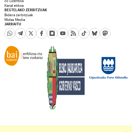
cc Lizentzia
Kanal etikoa
BESTELAKO ZERBITZUAK
Bidera zerbitzuak
Midas Media
JARRAITU