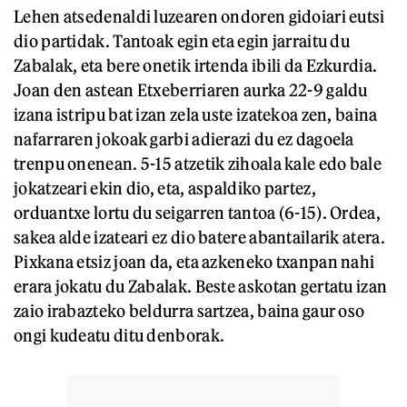
Lehen atsedenaldi luzearen ondoren gidoiari eutsi
dio partidak. Tantoak egin eta egin jarraitu du
Zabalak, eta bere onetik irtenda ibili da Ezkurdia.
Joan den astean Etxeberriaren aurka 22-9 galdu
izana istripu bat izan zela uste izatekoa zen, baina
nafarraren jokoak garbi adierazi du ez dagoela
trenpu onenean. 5-15 atzetik zihoala kale edo bale
jokatzeari ekin dio, eta, aspaldiko partez,
orduantxe lortu du seigarren tantoa (6-15). Ordea,
sakea alde izateari ez dio batere abantailarik atera.
Pixkana etsiz joan da, eta azkeneko txanpan nahi
erara jokatu du Zabalak. Beste askotan gertatu izan
zaio irabazteko beldurra sartzea, baina gaur oso
ongi kudeatu ditu denborak.