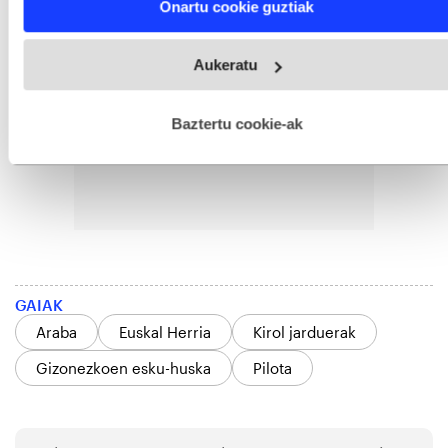
Onartu cookie guztiak
and set your preferences in the
details section
.
Webgune honek cookie propioak eta hirugarrenen cookie-
Aukeratu
fitxategiak erabiltzen ditu. Zure esperientzia eta zerbitzuak
hobetzeko asmoz, cookie teknologiaz baliatzen gara. Ohar
hau onartuz gero, teknologia hori erabiltzeko baimen
esplizitua ematen diguzu.
Gehiago irakurri
Baztertu cookie-ak
GAIAK
Araba
Euskal Herria
Kirol jarduerak
Gizonezkoen esku-huska
Pilota