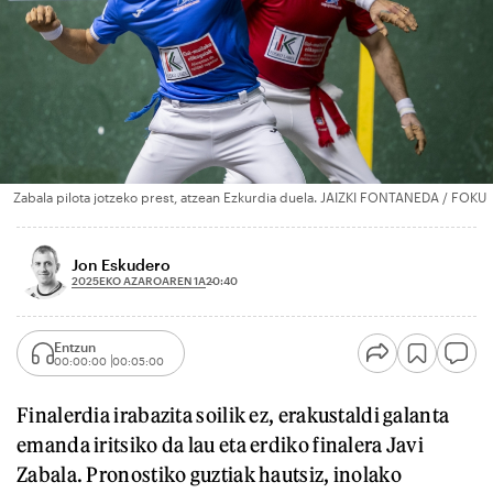
Zabala pilota jotzeko prest, atzean Ezkurdia duela. JAIZKI FONTANEDA / FOKU
Jon Eskudero
2025EKO AZAROAREN 1A
20:40
Entzun
00:00:00
00:05:00
Finalerdia irabazita soilik ez, erakustaldi galanta
emanda iritsiko da lau eta erdiko finalera Javi
Zabala. Pronostiko guztiak hautsiz, inolako