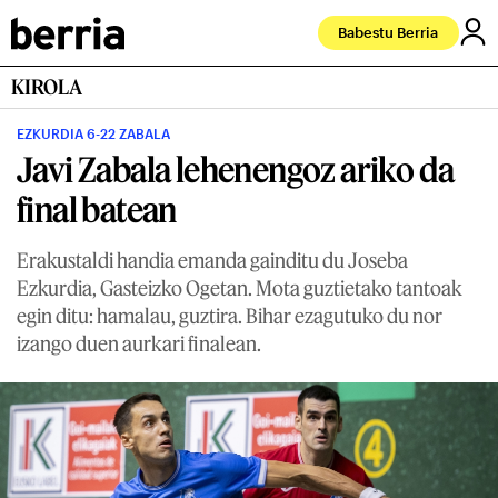
Babestu Berria
KIROLA
EZKURDIA 6-22 ZABALA
Javi Zabala lehenengoz ariko da
final batean
Erakustaldi handia emanda gainditu du Joseba
Ezkurdia, Gasteizko Ogetan. Mota guztietako tantoak
egin ditu: hamalau, guztira. Bihar ezagutuko du nor
izango duen aurkari finalean.