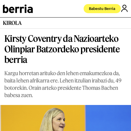
Babestu Berria
KIROLA
Kirsty Coventry da Nazioarteko
Olinpiar Batzordeko presidente
berria
Kargu horretan arituko den lehen emakumezkoa da,
baita lehen afrikarra ere. Lehen itzulian irabazi du, 49
botorekin. Orain arteko presidente Thomas Bachen
babesa zuen.