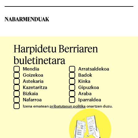
NABARMENDUAK
Harpidetu Berriaren
buletinetara
Mendia
Arratsaldekoa
Goizekoa
Badok
Astekaria
Kinka
Kazetaritza
Gipuzkoa
Bizkaia
Araba
Nafarroa
Iparraldea
Izena ematean
pribatutasun politika
onartzen duzu.