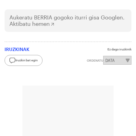
Aukeratu
BERRIA
gogoko iturri gisa Googlen.
Aktibatu hemen
IRUZKINAK
Ez dago iruzkinik
Iruzkin bat egin
ORDENATU