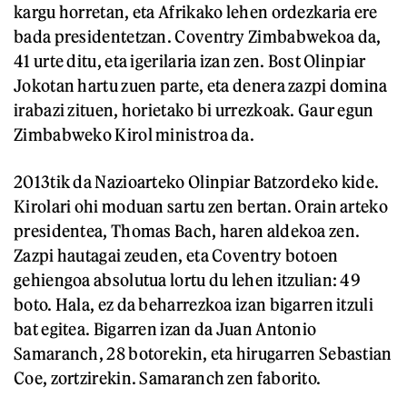
kargu horretan, eta Afrikako lehen ordezkaria ere
bada presidentetzan. Coventry Zimbabwekoa da,
41 urte ditu, eta igerilaria izan zen. Bost Olinpiar
Jokotan hartu zuen parte, eta denera zazpi domina
irabazi zituen, horietako bi urrezkoak. Gaur egun
Zimbabweko Kirol ministroa da.
2013tik da Nazioarteko Olinpiar Batzordeko kide.
Kirolari ohi moduan sartu zen bertan. Orain arteko
presidentea, Thomas Bach, haren aldekoa zen.
Zazpi hautagai zeuden, eta Coventry botoen
gehiengoa absolutua lortu du lehen itzulian: 49
boto. Hala, ez da beharrezkoa izan bigarren itzuli
bat egitea. Bigarren izan da Juan Antonio
Samaranch, 28 botorekin, eta hirugarren Sebastian
Coe, zortzirekin. Samaranch zen faborito.