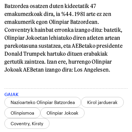
Batzordea osatzen duten kideetatik 47
emakumezkoak dira, ia %44. 1981 arte ez zen
emakumerik egon Olinpiar Batzordean.
Conventryk hainbat erronka izango ditu: batetik,
Olinpiar Jokoetan lehiatuko diren atleten artean
parekotasuna sustatzea, eta AEBetako presidente
Donald Trumpek hartuko dituen erabakiak
gertutik zaintzea. Izan ere, hurrengo Olinpiar
Jokoak AEBetan izango dira: Los Angelesen.
GAIAK
Nazioarteko Olinpiar Batzordea
Kirol jarduerak
Olinpismoa
Olinpiar Jokoak
Coventry, Kirsty