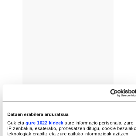
Datuen erabilera arduratsua
Guk eta
gure 1022 kideek
sure informacio pertsonala, zure
IP zenbakia, esaterako, prozesatzen ditugu, cookie bezalak
teknologiak erabiliz eta zure gailuko informazioak azitzen