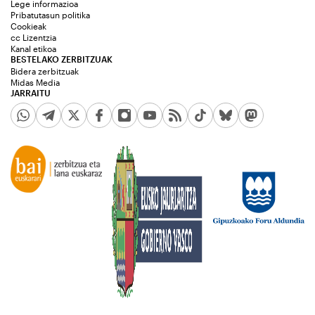
Lege informazioa
Pribatutasun politika
Cookieak
cc Lizentzia
Kanal etikoa
BESTELAKO ZERBITZUAK
Bidera zerbitzuak
Midas Media
JARRAITU