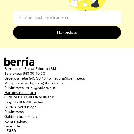
Berria.eus - Euskal Editorea SM
Telefonoa: 943 30 40 30
Bezero arreta: 943 30 43 45 | laguna@berria.eus
Webgunea:
webgunea@berria.eus
Publizitatea:
publi@bidera.eus
Harremanetan jarri
ORRIALDE KORPORATIBOAK
Ezagutu BERRIA Taldea
BERRIA berri bloga
Publizitatea
Galdera-erantzunak
Kontratazioak
Sarebide
LEGEA