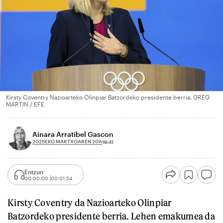
Kirsty Coventry Nazioarteko Olinpiar Batzordeko presidente berria. GREG
MARTIN / EFE
Ainara Arratibel Gascon
2025EKO MARTXOAREN 20A
19:41
Entzun
00:00:00
00:01:54
Kirsty Coventry da Nazioarteko Olinpiar
Batzordeko presidente berria. Lehen emakumea da