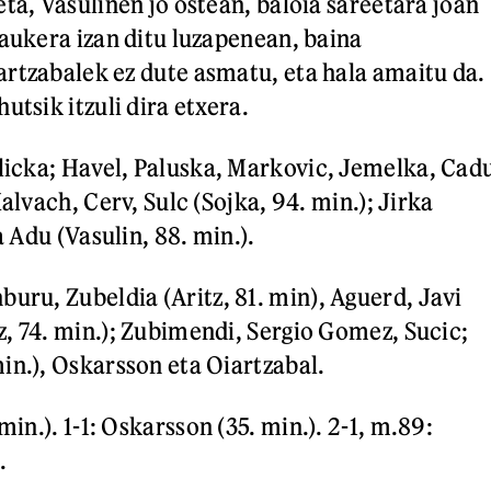
ta, Vasulinen jo ostean, baloia sareetara joan
 aukera izan ditu luzapenean, baina
rtzabalek ez dute asmatu, eta hala amaitu da.
utsik itzuli dira etxera.
licka; Havel, Paluska, Markovic, Jemelka, Cad
Kalvach, Cerv, Sulc (Sojka, 94. min.); Jirka
a Adu (Vasulin, 88. min.).
uru, Zubeldia (Aritz, 81. min), Aguerd, Javi
, 74. min.); Zubimendi, Sergio Gomez, Sucic;
in.), Oskarsson eta Oiartzabal.
 min.). 1-1: Oskarsson (35. min.). 2-1, m.89:
.