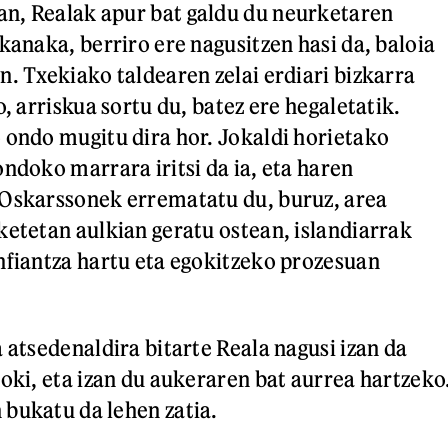
n, Realak apur bat galdu du neurketaren
kanaka, berriro ere nagusitzen hasi da, baloia
n. Txekiako taldearen zelai erdiari bizkarra
o, arriskua sortu du, batez ere hegaletatik.
 ondo mugitu dira hor. Jokaldi horietako
ndoko marrara iritsi da ia, eta haren
 Oskarssonek errematatu du, buruz, area
ketetan aulkian geratu ostean, islandiarrak
nfiantza hartu eta egokitzeko prozesuan
 atsedenaldira bitarte Reala nagusi izan da
koki, eta izan du aukeraren bat aurrea hartzeko
 bukatu da lehen zatia.