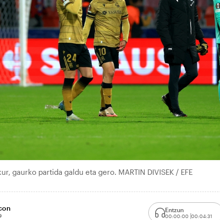
ur, gaurko partida galdu eta gero. MARTIN DIVISEK / EFE
scon
Entzun
9
00:00:00
00:04:31