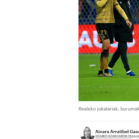
Realeko jokalariak, burumak
Ainara Arratibel Ga
2024KO AZAROAREN 7A
23:2