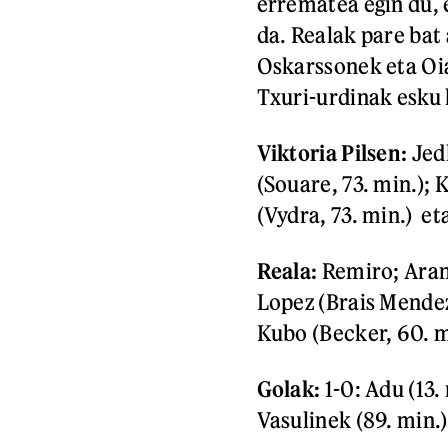
errematea egin du, e
da. Realak pare bat
Oskarssonek eta Oia
Txuri-urdinak esku h
Viktoria Pilsen:
Jed
(Souare, 73. min.); 
(Vydra, 73. min.) et
Reala:
Remiro; Aranb
Lopez (Brais Mendez
Kubo (Becker, 60. m
Golak:
1-0: Adu (13.
Vasulinek (89. min.)