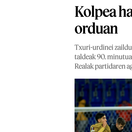
Kolpea ha
orduan
Txuri-urdinei zaildu
taldeak 90. minutuan
Realak partidaren ag