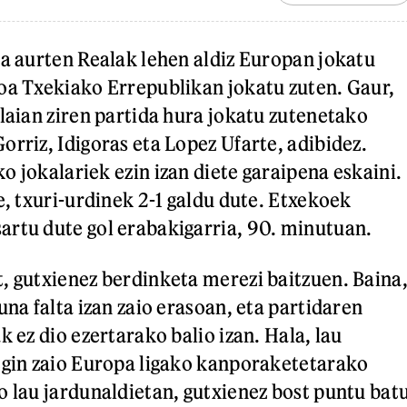
ra aurten Realak lehen aldiz Europan jokatu
oa Txekiako Errepublikan jokatu zuten. Gaur,
elaian ziren partida hura jokatu zutenetako
orriz, Idigoras eta Lopez Ufarte, adibidez.
o jokalariek ezin izan diete garaipena eskaini.
e, txuri-urdinek 2-1 galdu dute. Etxekoek
artu dute gol erabakigarria, 90. minutuan.
, gutxienez berdinketa merezi baitzuen. Baina
una falta izan zaio erasoan, eta partidaren
k ez dio ezertarako balio izan. Hala, lau
egin zaio Europa ligako kanporaketetarako
o lau jardunaldietan, gutxienez bost puntu bat