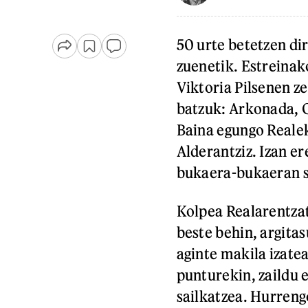
50 urte betetzen di
zuenetik. Estreinak
Viktoria Pilsenen z
batzuk: Arkonada, G
Baina egungo Realek
Alderantziz. Izan er
bukaera-bukaeran s
Kolpea Realarentzat
beste behin, argitas
aginte makila izatea
punturekin, zaildu 
sailkatzea. Hurreng