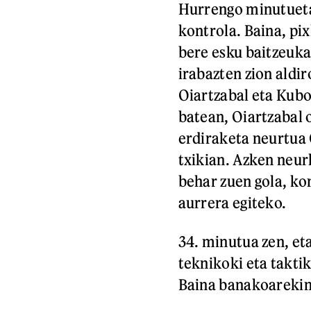
Hurrengo minutueta
kontrola. Baina, pix
bere esku baitzeuka
irabazten zion aldir
Oiartzabal eta Kubo
batean, Oiartzabal o
erdiraketa neurtua
txikian. Azken neur
behar zuen gola, ko
aurrera egiteko.
34. minutua zen, eta
teknikoki eta takti
Baina banakoarekin