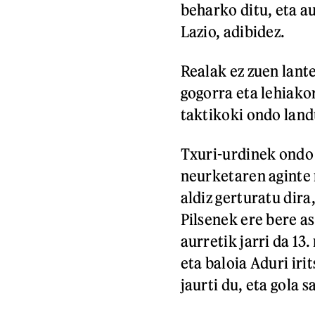
beharko ditu, eta a
Lazio, adibidez.
Realak ez zuen lante
gogorra eta lehiako
taktikoki ondo land
Txuri-urdinek ondo e
neurketaren aginte 
aldiz gerturatu dira
Pilsenek ere bere a
aurretik jarri da 13
eta baloia Aduri iri
jaurti du, eta gola 