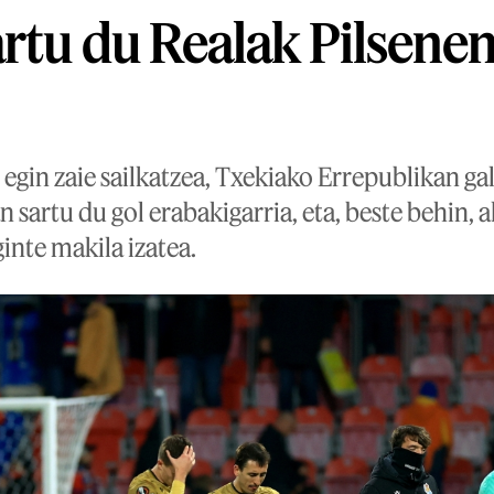
rtu du Realak Pilsenen
 egin zaie sailkatzea, Txekiako Errepublikan ga
 sartu du gol erabakigarria, eta, beste behin, al
inte makila izatea.