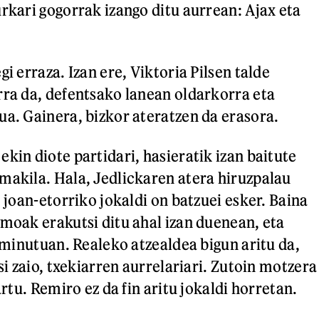
urkari gogorrak izango ditu aurrean: Ajax eta
gi erraza. Izan ere, Viktoria Pilsen talde
rra da, defentsako lanean oldarkorra eta
ua. Gainera, bizkor ateratzen da erasora.
kin diote partidari, hasieratik izan baitute
makila. Hala, Jedlickaren atera hiruzpalau
, joan-etorriko jokaldi on batzuei esker. Baina
smoak erakutsi ditu ahal izan duenean, eta
. minutuan. Realeko atzealdea bigun aritu da,
tsi zaio, txekiarren aurrelariari. Zutoin motzera
sartu. Remiro ez da fin aritu jokaldi horretan.