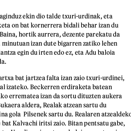
 aginduz ekin dio talde txuri-urdinak, eta
keta on bat kornerrera bidali behar izan du
 Baina, hortik aurrera, dezente parekatu da
 minutuan izan dute bigarren zatiko lehen
antza egin du irten edo ez, eta Adu baloia
da.
txa bat jartzea falta izan zaio txuri-urdinei,
al izateko. Beckerren erdiraketa batean
ko errematea izan da sortu dituzten aukera
ukaera aldera, Realak atzean sartu du
ina gola Pilsenek sartu du. Realaren atzealdek
 bat Kalvachi iritsi zaio. Bitan pentsatu gabe,