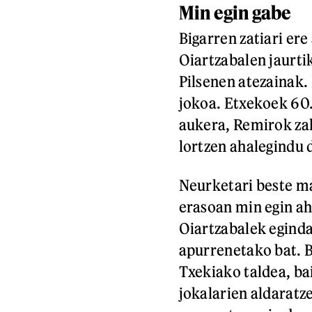
Min egin gabe
Bigarren zatiari ere
Oiartzabalen jaurti
Pilsenen atezainak.
jokoa. Etxekoek 60.
aukera, Remirok zal
lortzen ahalegindu 
Neurketari beste mar
erasoan min egin ah
Oiartzabalek eginda
apurrenetako bat. B
Txekiako taldea, ba
jokalarien aldaratze