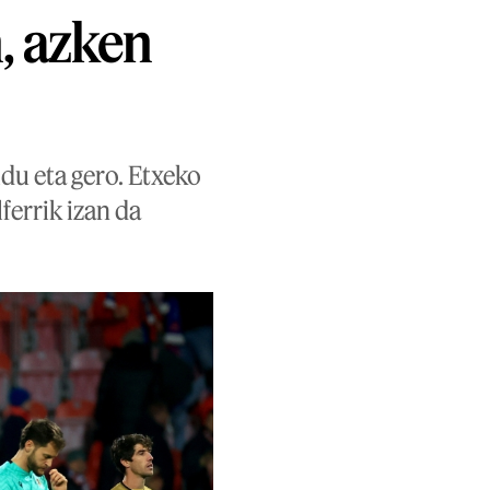
, azken
ldu eta gero. Etxeko
ferrik izan da