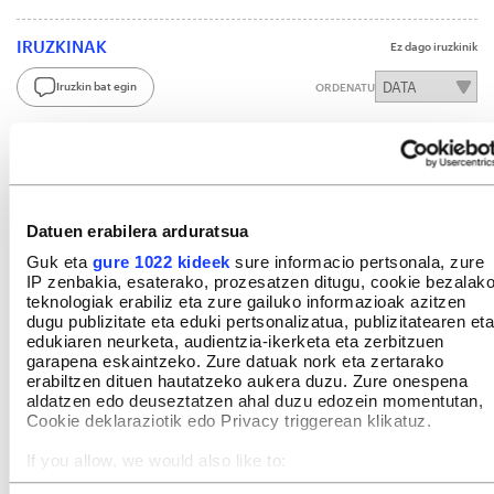
IRUZKINAK
Ez dago iruzkinik
Iruzkin bat egin
ORDENATU
Datuen erabilera arduratsua
Guk eta
gure 1022 kideek
sure informacio pertsonala, zure
IP zenbakia, esaterako, prozesatzen ditugu, cookie bezalak
teknologiak erabiliz eta zure gailuko informazioak azitzen
dugu publizitate eta eduki pertsonalizatua, publizitatearen eta
edukiaren neurketa, audientzia-ikerketa eta zerbitzuen
garapena eskaintzeko. Zure datuak nork eta zertarako
erabiltzen dituen hautatzeko aukera duzu. Zure onespena
aldatzen edo deuseztatzen ahal duzu edozein momentutan,
Cookie deklaraziotik edo Privacy triggerean klikatuz.
If you allow, we would also like to:
Collect information about your geographical location