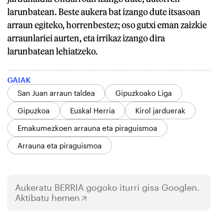
larunbatean. Beste aukera bat izango dute itsasoan
arraun egiteko, horrenbestez; oso gutxi eman zaizkie
arraunlariei aurten, eta irrikaz izango dira
larunbatean lehiatzeko.
GAIAK
San Juan arraun taldea
Gipuzkoako Liga
Gipuzkoa
Euskal Herria
Kirol jarduerak
Emakumezkoen arrauna eta piraguismoa
Arrauna eta piraguismoa
Aukeratu
BERRIA
gogoko iturri gisa Googlen.
Aktibatu hemen