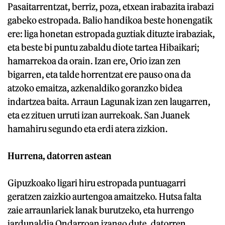
Pasaitarrentzat, berriz, poza, etxean irabazita irabazi
gabeko estropada. Balio handikoa beste honengatik
ere: liga honetan estropada guztiak dituzte irabaziak,
eta beste bi puntu zabaldu diote tartea Hibaikari;
hamarrekoa da orain. Izan ere, Orio izan zen
bigarren, eta talde horrentzat ere pauso ona da
atzoko emaitza, azkenaldiko goranzko bidea
indartzea baita. Arraun Lagunak izan zen laugarren,
eta ez zituen urruti izan aurrekoak. San Juanek
hamahiru segundo eta erdi atera zizkion.
Hurrena, datorren astean
Gipuzkoako ligari hiru estropada puntuagarri
geratzen zaizkio aurtengoa amaitzeko. Hutsa falta
zaie arraunlariek lanak burutzeko, eta hurrengo
jardunaldia Ondarroan izango dute, datorren