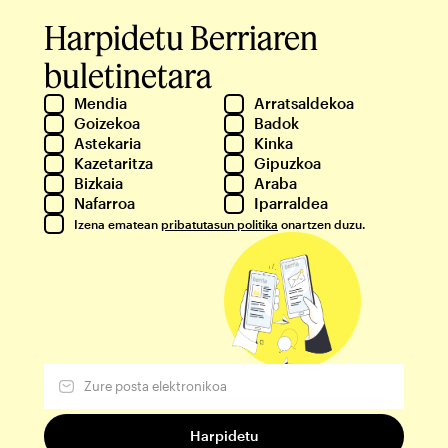
Harpidetu Berriaren
buletinetara
Mendia
Arratsaldekoa
Goizekoa
Badok
Astekaria
Kinka
Kazetaritza
Gipuzkoa
Bizkaia
Araba
Nafarroa
Iparraldea
Izena ematean
pribatutasun politika
onartzen duzu.