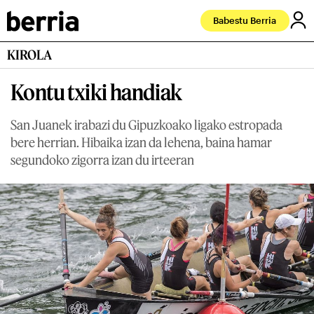
Babestu Berria
KIROLA
Kontu txiki handiak
San Juanek irabazi du Gipuzkoako ligako estropada
bere herrian. Hibaika izan da lehena, baina hamar
segundoko zigorra izan du irteeran