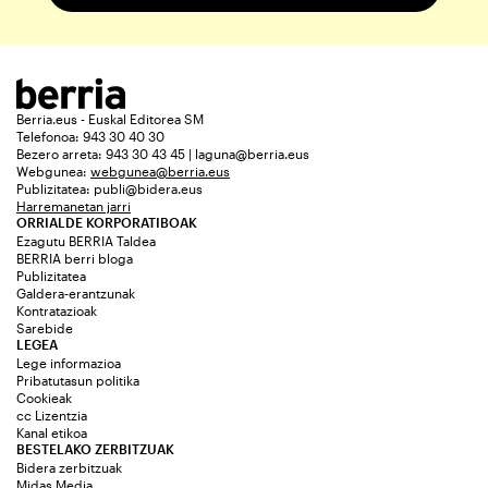
Berria.eus - Euskal Editorea SM
Telefonoa: 943 30 40 30
Bezero arreta: 943 30 43 45 | laguna@berria.eus
Webgunea:
webgunea@berria.eus
Publizitatea:
publi@bidera.eus
Harremanetan jarri
ORRIALDE KORPORATIBOAK
Ezagutu BERRIA Taldea
BERRIA berri bloga
Publizitatea
Galdera-erantzunak
Kontratazioak
Sarebide
LEGEA
Lege informazioa
Pribatutasun politika
Cookieak
cc Lizentzia
Kanal etikoa
BESTELAKO ZERBITZUAK
Bidera zerbitzuak
Midas Media