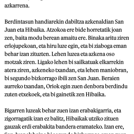
azkarrena.
Berdintasun handiarekin dabiltza azkenaldian San
Juan eta Hibaika. Atzokoa ere bide horretatik joan
zen, baita modu berean amaitu ere. Binaka aritu ziren
erlojupekoan, eta hiru luze egin, eta bi ziaboga eman
behar izan zituzten. Lehen luzea eta azkena oso
motzak ziren. Ligako lehen bi sailkatuak elkarrekin
atera ziren, azkeneko txandan, eta lehen maniobran,
bi segundo bizkorrago ibili zen San Juan. Beraien
aurreko txandan, Oriok egin zuen denbora berdindu
zuten etxekoek, eta bi gainetik zen Hibaika.
Bigarren luzeak behar zuen izan erabakigarria, eta
zigorragatik izan ez balitz, Hibaikak utziko zituen
gauzak erdi erabakita bandera eramateko. Izan ere,