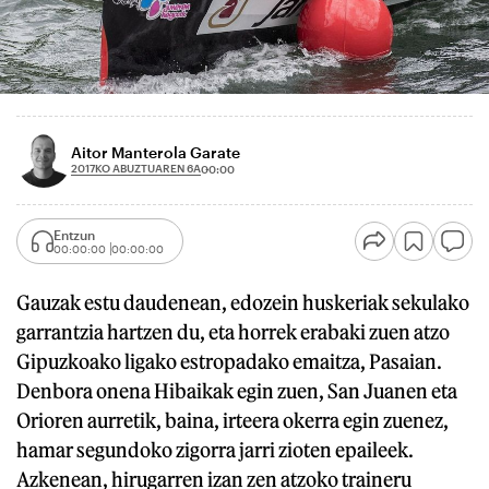
Aitor Manterola Garate
2017KO ABUZTUAREN 6A
00:00
Entzun
00:00:00
00:00:00
Gauzak estu daudenean, edozein huskeriak sekulako
garrantzia hartzen du, eta horrek erabaki zuen atzo
Gipuzkoako ligako estropadako emaitza, Pasaian.
Denbora onena Hibaikak egin zuen, San Juanen eta
Orioren aurretik, baina, irteera okerra egin zuenez,
hamar segundoko zigorra jarri zioten epaileek.
Azkenean, hirugarren izan zen atzoko traineru