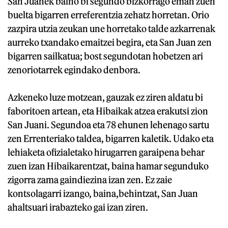
San Juanek baino bi segundo bizkorrago eman zuen
buelta bigarren erreferentzia zehatz horretan. Orio
zazpira utzia zeukan une horretako talde azkarrenak
aurreko txandako emaitzei begira, eta San Juan zen
bigarren sailkatua; bost segundotan hobetzen ari
zenoriotarrek egindako denbora.
Azkeneko luze motzean, gauzak ez ziren aldatu bi
faboritoen artean, eta Hibaikak atzea erakutsi zion
San Juani. Segundoa eta 78 ehunen lehenago sartu
zen Errenteriako taldea, bigarren kaletik. Udako eta
lehiaketa ofizialetako hirugarren garaipena behar
zuen izan Hibaikarentzat, baina hamar segunduko
zigorra zama gaindiezina izan zen. Ez zaie
kontsolagarri izango, baina,behintzat, San Juan
ahaltsuari irabazteko gai izan ziren.