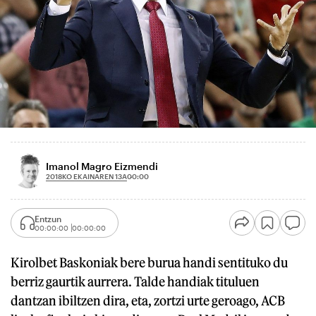
Imanol Magro Eizmendi
2018KO EKAINAREN 13A
00:00
Entzun
00:00:00
00:00:00
Kirolbet Baskoniak bere burua handi sentituko du
berriz gaurtik aurrera. Talde handiak tituluen
dantzan ibiltzen dira, eta, zortzi urte geroago, ACB