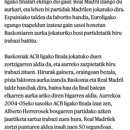
ligako finalari ekingo dio gaur. Real Madril izango du
aurkari, eta lehen bi partidak Madrilen jokatuko dira.
Espainiako taldea da faborito handia, Euroligako
egungo txapeldun izateaz gain sasoi honetan
Baskoniaren aurka jokaturiko bost partidetatik hiru
irabazi baititu.
Baskoniak ACB ligako finala jokatuko duen
zortzigarren aldia da, eta aurreko zazpietatik hiru
irabazi zituen. Hirurak gainera, oraingoan bezala,
pista faktorea aurka izanda.Baskonia eta Real Madril
talde handiak dira, baina hau da final batean
elkarren aurka ariko diren bigarren aldia. Aurrekoa
2004-05eko sasoiko ACB ligako finala izan zen,
Alberto Herrerosek bosgarren partidako azken
jaurtiketa sartuz irabazi zuen hura. Real Madrilek
zortzi punturen aldea irauli zuen 50 segundoan.