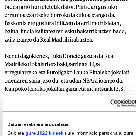
bidea jario hori etetetik dator. Partidari gustuko
erritmoa ezartzeko borroka taktikoa izango da.
Baskonia ere gustura ibiltzen da erritmo bizietan,
baina, finala kalitatearen esku bakarrik uzten bada,
zaila izango da Real Madrili irabaztea.
Izenei dagokienez, Luka Doncic gaztea da Real
Madrileko jokalari erabakigarriena. Liga
erregularreko eta Euroligako Lauko Finaleko jokalari
onenaren saria jaso du, eta udan NBAra joango da.
Kanpoko lerroko jokalari garai eta indartsuak 12,8
puntu sartzen ditu partidako. Halere, ez da bakarra,
Real Madrileko sei jokalarik ia hamar puntu baino
gehiago sartzen baitituzte partidako.
Datuen erabilera arduratsua
GAIAK
Guk eta
gure 1022 kideek
sure informacio pertsonala, zure