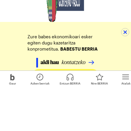
Zure babes ekonomikoari esker
egiten dugu kazetaritza
konprometitua.
BABESTU BERRIA
Egin zure ekarpena
Gaur
Azken berriak
Entzun BERRIA
Nire BERRIA
Atalak