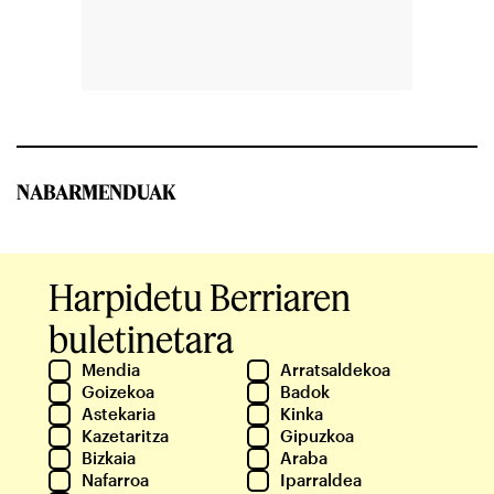
NABARMENDUAK
Harpidetu Berriaren
buletinetara
Mendia
Arratsaldekoa
Goizekoa
Badok
Astekaria
Kinka
Kazetaritza
Gipuzkoa
Bizkaia
Araba
Nafarroa
Iparraldea