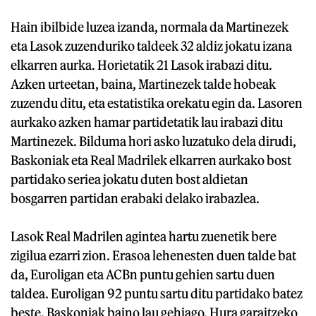
Hain ibilbide luzea izanda, normala da Martinezek
eta Lasok zuzenduriko taldeek 32 aldiz jokatu izana
elkarren aurka. Horietatik 21 Lasok irabazi ditu.
Azken urteetan, baina, Martinezek talde hobeak
zuzendu ditu, eta estatistika orekatu egin da. Lasoren
aurkako azken hamar partidetatik lau irabazi ditu
Martinezek. Bilduma hori asko luzatuko dela dirudi,
Baskoniak eta Real Madrilek elkarren aurkako bost
partidako seriea jokatu duten bost aldietan
bosgarren partidan erabaki delako irabazlea.
Lasok Real Madrilen agintea hartu zuenetik bere
zigilua ezarri zion. Erasoa lehenesten duen talde bat
da, Euroligan eta ACBn puntu gehien sartu duen
taldea. Euroligan 92 puntu sartu ditu partidako batez
beste, Baskoniak baino lau gehiago. Hura garaitzeko