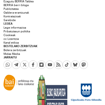
Ezagutu BERRIA Taldea
BERRIA berri bloga
Publizitatea
Galdera-erantzunak
Kontratazioak
Sarebide
LEGEA
Lege informazioa
Pribatutasun politika
Cookieak
cc Lizentzia
Kanal etikoa
BESTELAKO ZERBITZUAK
Bidera zerbitzuak
Midas Media
JARRAITU