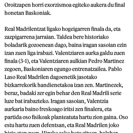
Oroitzapen horri exorzismoa egiteko aukera du final
honetan Baskoniak.
Real Madrilentzat ligako hogeigarren finala da, eta
zazpigarrena jarraian. Taldea bere historiako
boladarik gozoenean dago, baina iragan sasoian ezin
izan zuen liga irabazi. Valentziaren aurka galdu zuen
finala (3-1), eta Valentziaren aulkian Pedro Martinez
zegoen, Baskoniaren egungo entrenatzailea. Pablo
Laso Real Madrilen dagoenetik jasotako
bizkarrekorik handienetakoa izan zen. Martinezek,
beraz, badaki zer egin behar den Real Madrili serie
luze bat irabazteko. Iragan sasoian, Valentzia
aurkaria baino freskoago iritsi zen finalera, eta
partida oso fisikoak planteatuta hartu zion gaina. Oso
estu hartu zuen defentsan, eta Real Madrilen joko