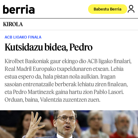
Babestu Berria
KIROLA
ACB LIGAKO FINALA
Kutsidazu bidea, Pedro
Kirolbet Baskoniak gaur ekingo dio ACB ligako finalari,
Real Madril Europako txapeldunaren etxean. Lehia
estua espero da, hala pistan nola aulkian. Iragan
sasoian entrenatzaile berberak lehiatu ziren finalean,
eta Pedro Martinezek gaina hartu zion Pablo Lasori.
Orduan, baina, Valentzia zuzentzen zuen.