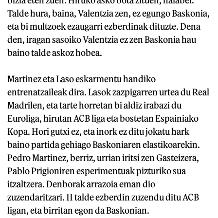
bizia eten zuen. Hiruko asko bota zituen, halaber.
Talde hura, baina, Valentzia zen, ez egungo Baskonia,
eta bi multzoek ezaugarri ezberdinak dituzte. Dena
den, iragan sasoiko Valentzia ez zen Baskonia hau
baino talde askoz hobea.
Martinez eta Laso eskarmentu handiko
entrenatzaileak dira. Lasok zazpigarren urtea du Real
Madrilen, eta tarte horretan bi aldiz irabazi du
Euroliga, hirutan ACB liga eta bostetan Espainiako
Kopa. Hori gutxi ez, eta inork ez ditu jokatu hark
baino partida gehiago Baskoniaren elastikoarekin.
Pedro Martinez, berriz, urrian iritsi zen Gasteizera,
Pablo Prigioniren esperimentuak pizturiko sua
itzaltzera. Denborak arrazoia eman dio
zuzendaritzari. 11 talde ezberdin zuzendu ditu ACB
ligan, eta birritan egon da Baskonian.