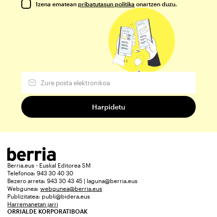
Izena ematean
pribatutasun politika
onartzen duzu.
Berria.eus - Euskal Editorea SM
Telefonoa: 943 30 40 30
Bezero arreta: 943 30 43 45 | laguna@berria.eus
Webgunea:
webgunea@berria.eus
Publizitatea:
publi@bidera.eus
Harremanetan jarri
ORRIALDE KORPORATIBOAK