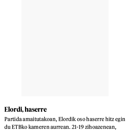
Elordi, haserre
Partida amaitutakoan, Elordik oso haserre hitz egin
du ETBko kameren aurrean. 21-19 zihoazenean,