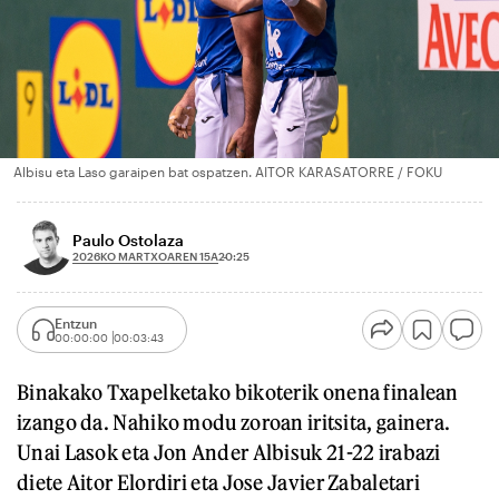
Albisu eta Laso garaipen bat ospatzen. AITOR KARASATORRE / FOKU
Paulo Ostolaza
2026KO MARTXOAREN 15A
20:25
Entzun
00:00:00
00:03:43
Binakako Txapelketako bikoterik onena finalean
izango da. Nahiko modu zoroan iritsita, gainera.
Unai Lasok eta Jon Ander Albisuk 21-22 irabazi
diete Aitor Elordiri eta Jose Javier Zabaletari