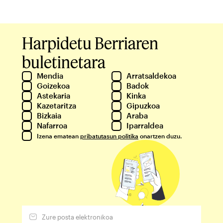
Harpidetu Berriaren
buletinetara
Mendia
Arratsaldekoa
Goizekoa
Badok
Astekaria
Kinka
Kazetaritza
Gipuzkoa
Bizkaia
Araba
Nafarroa
Iparraldea
Izena ematean
pribatutasun politika
onartzen duzu.