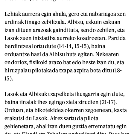
Lehiak aurrera egin ahala, gero eta nabariagoa zen
urdinak finago zebiltzala. Albisu, eskuin eskuan
izan dituen arazoak gaindituta, sendo zebilen, eta
Lasok zuen iniziatiba aurreko koadroetan. Partida
berdintzea lortu dute (14-14, 15-15), baina
orduantxe hasi da Albisu huts egiten. Nekearen
ondorioz, fisikoki arazo bat edo beste izan du, eta
hiruzpalau pilotakada txapa azpira bota ditu (18-
15).
Lasok eta Albisuk txapelketa ikusgarria egin dute,
baina finalak ihes egingo ziela zirudien (21-17).
Orduan, eta bikotekidea okerren zegoenean, kasta
erakutsi du Lasok. Airez sartu da pilota
gehienetara, ahal izan duen guztia errematatu egin