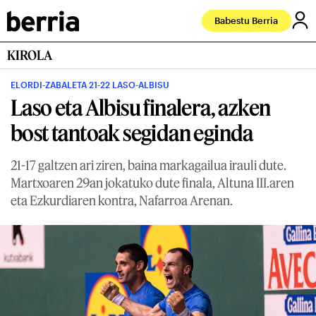
Babestu Berria
KIROLA
ELORDI-ZABALETA 21-22 LASO-ALBISU
Laso eta Albisu finalera, azken
bost tantoak segidan eginda
21-17 galtzen ari ziren, baina markagailua irauli dute.
Martxoaren 29an jokatuko dute finala, Altuna III.aren
eta Ezkurdiaren kontra, Nafarroa Arenan.