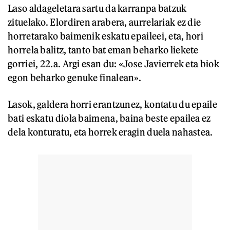
Laso aldageletara sartu da karranpa batzuk
zituelako. Elordiren arabera, aurrelariak ez die
horretarako baimenik eskatu epaileei, eta, hori
horrela balitz, tanto bat eman beharko liekete
gorriei, 22.a. Argi esan du: «Jose Javierrek eta biok
egon beharko genuke finalean».
Lasok, galdera horri erantzunez, kontatu du epaile
bati eskatu diola baimena, baina beste epailea ez
dela konturatu, eta horrek eragin duela nahastea.