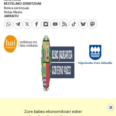
BESTELAKO ZERBITZUAK
Bidera zerbitzuak
Midas Media
JARRAITU
Zure babes ekonomikoari esker