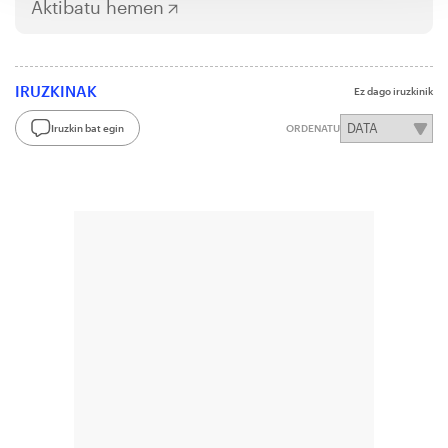
Aktibatu hemen
IRUZKINAK
Ez dago iruzkinik
Iruzkin bat egin
ORDENATU