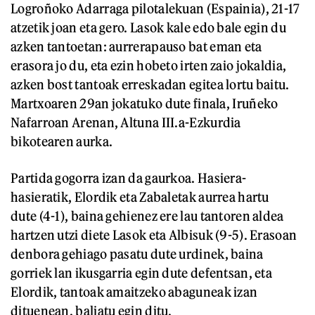
Logroñoko Adarraga pilotalekuan (Espainia), 21-17
atzetik joan eta gero. Lasok kale edo bale egin du
azken tantoetan: aurrerapauso bat eman eta
erasora jo du, eta ezin hobeto irten zaio jokaldia,
azken bost tantoak erreskadan egitea lortu baitu.
Martxoaren 29an jokatuko dute finala, Iruñeko
Nafarroan Arenan, Altuna III.a-Ezkurdia
bikotearen aurka.
Partida gogorra izan da gaurkoa. Hasiera-
hasieratik, Elordik eta Zabaletak aurrea hartu
dute (4-1), baina gehienez ere lau tantoren aldea
hartzen utzi diete Lasok eta Albisuk (9-5). Erasoan
denbora gehiago pasatu dute urdinek, baina
gorriek lan ikusgarria egin dute defentsan, eta
Elordik, tantoak amaitzeko abaguneak izan
dituenean, baliatu egin ditu.