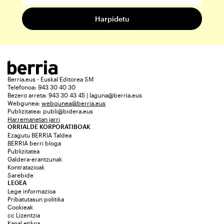
Berria.eus - Euskal Editorea SM
Telefonoa: 943 30 40 30
Bezero arreta: 943 30 43 45 | laguna@berria.eus
Webgunea:
webgunea@berria.eus
Publizitatea:
publi@bidera.eus
Harremanetan jarri
ORRIALDE KORPORATIBOAK
Ezagutu BERRIA Taldea
BERRIA berri bloga
Publizitatea
Galdera-erantzunak
Kontratazioak
Sarebide
LEGEA
Lege informazioa
Pribatutasun politika
Cookieak
cc Lizentzia
Kanal etikoa