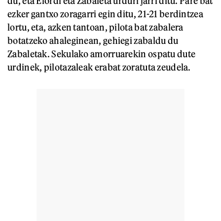
du, eta Elordi eta Zabaleta urduri jarri ditu. Pare bat
ezker gantxo zoragarri egin ditu, 21-21 berdintzea
lortu, eta, azken tantoan, pilota bat zabalera
botatzeko ahaleginean, gehiegi zabaldu du
Zabaletak. Sekulako amorruarekin ospatu dute
urdinek, pilotazaleak erabat zoratuta zeudela.