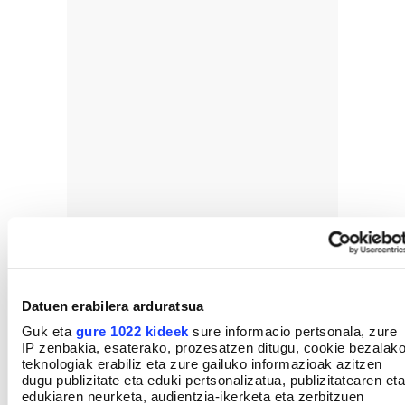
Datuen erabilera arduratsua
Guk eta
gure 1022 kideek
sure informacio pertsonala, zure
IP zenbakia, esaterako, prozesatzen ditugu, cookie bezalak
teknologiak erabiliz eta zure gailuko informazioak azitzen
dugu publizitate eta eduki pertsonalizatua, publizitatearen eta
edukiaren neurketa, audientzia-ikerketa eta zerbitzuen