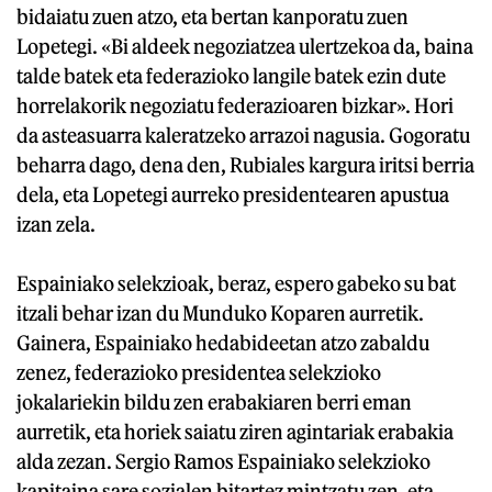
bidaiatu zuen atzo, eta bertan kanporatu zuen
Lopetegi. «Bi aldeek negoziatzea ulertzekoa da, baina
talde batek eta federazioko langile batek ezin dute
horrelakorik negoziatu federazioaren bizkar». Hori
da asteasuarra kaleratzeko arrazoi nagusia. Gogoratu
beharra dago, dena den, Rubiales kargura iritsi berria
dela, eta Lopetegi aurreko presidentearen apustua
izan zela.
Espainiako selekzioak, beraz, espero gabeko su bat
itzali behar izan du Munduko Koparen aurretik.
Gainera, Espainiako hedabideetan atzo zabaldu
zenez, federazioko presidentea selekzioko
jokalariekin bildu zen erabakiaren berri eman
aurretik, eta horiek saiatu ziren agintariak erabakia
alda zezan. Sergio Ramos Espainiako selekzioko
kapitaina sare sozialen bitartez mintzatu zen, eta