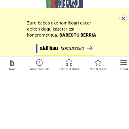
Zure babes ekonomikoari esker
egiten dugu kazetaritza
konprometitua.
BABESTU BERRIA
Egin zure ekarpena
Gaur
Azken berriak
Entzun BERRIA
Nire BERRIA
Atalak