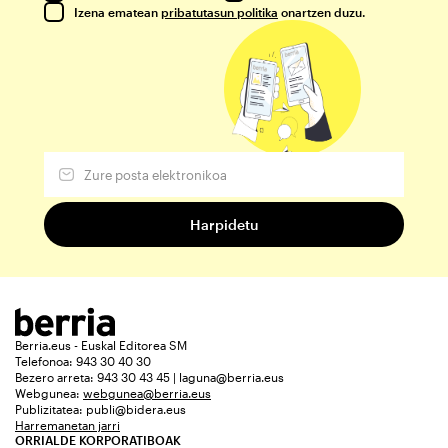
Izena ematean
pribatutasun politika
onartzen duzu.
Berria.eus - Euskal Editorea SM
Telefonoa: 943 30 40 30
Bezero arreta: 943 30 43 45 | laguna@berria.eus
Webgunea:
webgunea@berria.eus
Publizitatea:
publi@bidera.eus
Harremanetan jarri
ORRIALDE KORPORATIBOAK