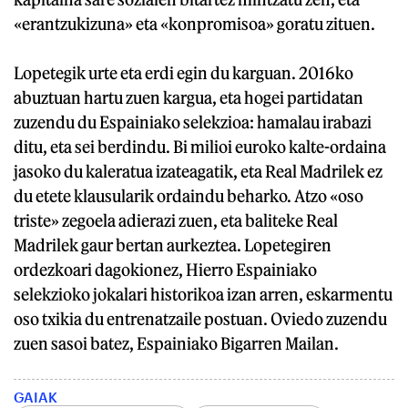
«erantzukizuna» eta «konpromisoa» goratu zituen.
Lopetegik urte eta erdi egin du karguan. 2016ko
abuztuan hartu zuen kargua, eta hogei partidatan
zuzendu du Espainiako selekzioa: hamalau irabazi
ditu, eta sei berdindu. Bi milioi euroko kalte-ordaina
jasoko du kaleratua izateagatik, eta Real Madrilek ez
du etete klausularik ordaindu beharko. Atzo «oso
triste» zegoela adierazi zuen, eta baliteke Real
Madrilek gaur bertan aurkeztea. Lopetegiren
ordezkoari dagokionez, Hierro Espainiako
selekzioko jokalari historikoa izan arren, eskarmentu
oso txikia du entrenatzaile postuan. Oviedo zuzendu
zuen sasoi batez, Espainiako Bigarren Mailan.
GAIAK