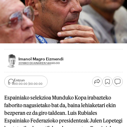
Imanol Magro Eizmendi
2018KO EKAINAREN 14A
00:00
Entzun
00:00:00
00:00:00
Espainiako selekzioa Munduko Kopa irabazteko
faborito nagusietako bat da, baina lehiaketari ekin
bezperan ez da giro taldean. Luis Rubiales
Espainiako Federazioko presidenteak Julen Lopetegi