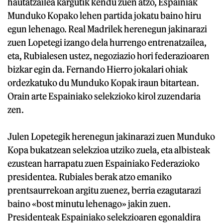
hautatzailea kargutik kendu zuen atzo, Espainiak
Munduko Kopako lehen partida jokatu baino hiru
egun lehenago. Real Madrilek herenegun jakinarazi
zuen Lopetegi izango dela hurrengo entrenatzailea,
eta, Rubialesen ustez, negoziazio hori federazioaren
bizkar egin da. Fernando Hierro jokalari ohiak
ordezkatuko du Munduko Kopak iraun bitartean.
Orain arte Espainiako selekzioko kirol zuzendaria
zen.
Julen Lopetegik herenegun jakinarazi zuen Munduko
Kopa bukatzean selekzioa utziko zuela, eta albisteak
ezustean harrapatu zuen Espainiako Federazioko
presidentea. Rubiales berak atzo emaniko
prentsaurrekoan argitu zuenez, berria ezagutarazi
baino «bost minutu lehenago» jakin zuen.
Presidenteak Espainiako selekzioaren egonaldira