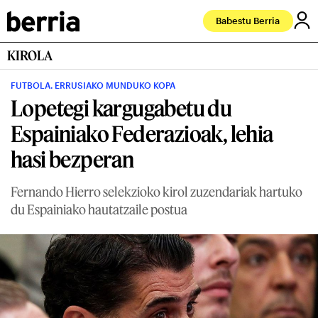
Babestu Berria
KIROLA
FUTBOLA. ERRUSIAKO MUNDUKO KOPA
Lopetegi kargugabetu du
Espainiako Federazioak, lehia
hasi bezperan
Fernando Hierro selekzioko kirol zuzendariak hartuko
du Espainiako hautatzaile postua