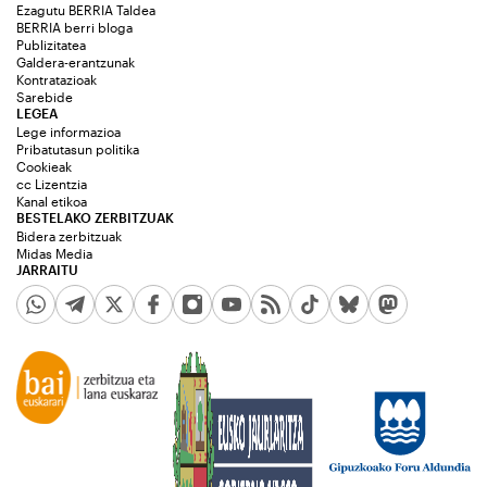
Ezagutu BERRIA Taldea
BERRIA berri bloga
Publizitatea
Galdera-erantzunak
Kontratazioak
Sarebide
LEGEA
Lege informazioa
Pribatutasun politika
Cookieak
cc Lizentzia
Kanal etikoa
BESTELAKO ZERBITZUAK
Bidera zerbitzuak
Midas Media
JARRAITU