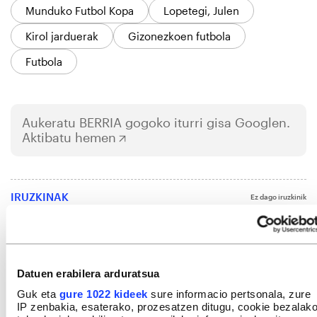
Munduko Futbol Kopa
Lopetegi, Julen
Kirol jarduerak
Gizonezkoen futbola
Futbola
Aukeratu
BERRIA
gogoko iturri gisa Googlen.
Aktibatu hemen
IRUZKINAK
Ez dago iruzkinik
Iruzkin bat egin
ORDENATU
Datuen erabilera arduratsua
Guk eta
gure 1022 kideek
sure informacio pertsonala, zure
IP zenbakia, esaterako, prozesatzen ditugu, cookie bezalak