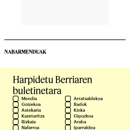
NABARMENDUAK
Harpidetu Berriaren
buletinetara
Mendia
Arratsaldekoa
Goizekoa
Badok
Astekaria
Kinka
Kazetaritza
Gipuzkoa
Bizkaia
Araba
Nafarroa
Iparraldea