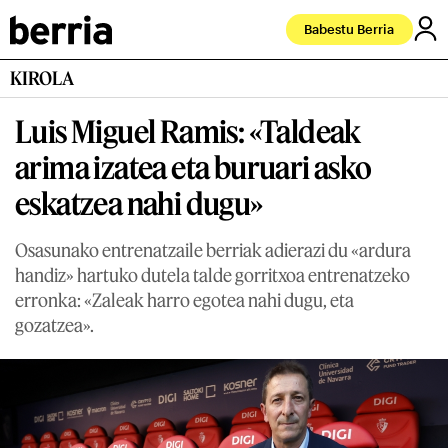
Babestu Berria
KIROLA
Luis Miguel Ramis: «Taldeak
arima izatea eta buruari asko
eskatzea nahi dugu»
Osasunako entrenatzaile berriak adierazi du «ardura
handiz» hartuko dutela talde gorritxoa entrenatzeko
erronka: «Zaleak harro egotea nahi dugu, eta
gozatzea».