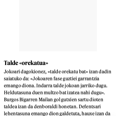
Talde «orekatua»
Jokoari dagokionez, «talde orekatu bat» izan dadin
saiatuko da: «Jokoaren fase guztiei garrantzia
emango diona. Indarra talde jokoan jarriko dugu.
Heldutasuna duen multzo bat izatea nahi dugu».
Burgos Bigarren Mailan gol gutxien sartu dioten
taldea izan da denboraldi honetan. Defentsari
lehentasuna emango dion galdetuta, hauxe izan da