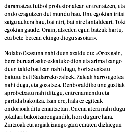
daramatzat futbol profesionalean entrenatzen, eta
ondo ezagutzen dut mundu hau. Une egokian iritsi
zaigu aukera hau, bai niri, bai nire lantaldeari. Toki
egokian gaude. Orain, atseden egun batzuk hartu,
eta bete-betean ekingo diogu sasoiari».
Nolako Osasuna nahi duen azaldu du: «Oroz gain,
bere buruari asko eskatuko dion eta arima izango
duen talde bat izan nahi dugu, horixe eskatu
baitute beti Sadarreko zaleek. Zaleak harro egotea
nahi dugu, eta gozatzea. Denboraldiko une guztiak
aprobetxatu nahi ditugu, entrenamendu eta
partida bakoitza. Izan ere, hala ez egiteak
ondorioak ditu emaitzetan. Onena atera nahi dugu
jokalari bakoitzarengandik, hori da gure lana.
Zintzoak eta argiak izango gara ematen dizkiegun