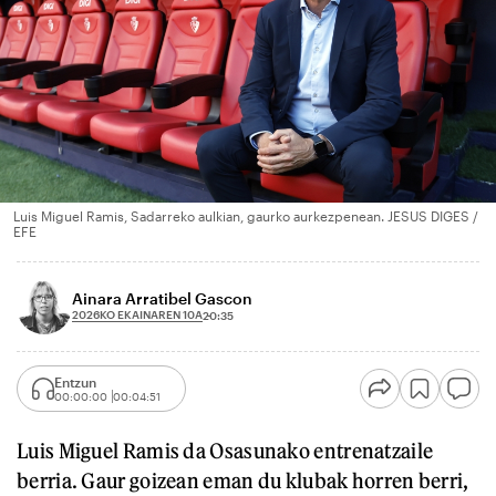
Luis Miguel Ramis, Sadarreko aulkian, gaurko aurkezpenean. JESUS DIGES /
EFE
Ainara Arratibel Gascon
2026KO EKAINAREN 10A
20:35
Entzun
00:00:00
00:04:51
Luis Miguel Ramis da Osasunako entrenatzaile
berria. Gaur goizean eman du klubak horren berri,