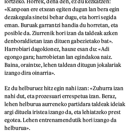
lortzeko. Horrek, dena den, ez du kezkatzen:
«Kanpoan ere etxean egiten dugun lan bera egin
dezakegula sinetsi behar dugu, eta horri segida
eman. Buruak garrantzi handia du horretan, eta
posible da. Ziurrenik hori izan da taldeak azken
denboraldietan izan dituen gabezietako bat».
Harrobiari dagokionez, hauxe esan du: «Adi
egongo gara; harrobietan lan egindakoa naiz.
Baina, oraintxe, lehen taldean ditugun jokalariak
izango dira oinarria».
Ez du helburuez hitz egin nahi izan: «Zuhurra izan
nahi dut, eta prozesuari errespetua izan. Beraz,
lehen helburua aurreneko partidara taldeak ideiak
argi dituela iristea izango da, eta lehiatzeko prest
egotea. Lehen entrenamendutik hori izango da
helburua».