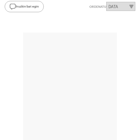
Iruzkin bat egin
ORDENATU