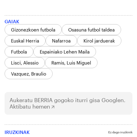
GAIAK
Gizonezkoen futbola
Osasuna futbol taldea
Euskal Herria
Nafarroa
Kirol jarduerak
Futbola
Espainiako Lehen Maila
Lisci, Alessio
Ramis, Luis Miguel
Vazquez, Braulio
Aukeratu
BERRIA
gogoko iturri gisa Googlen.
Aktibatu hemen
IRUZKINAK
Ez dago iruzkinik