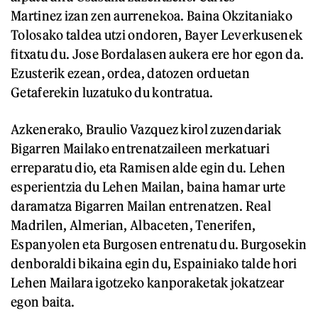
Martinez izan zen aurrenekoa. Baina Okzitaniako
Tolosako taldea utzi ondoren, Bayer Leverkusenek
fitxatu du. Jose Bordalasen aukera ere hor egon da.
Ezusterik ezean, ordea, datozen orduetan
Getaferekin luzatuko du kontratua.
Azkenerako, Braulio Vazquez kirol zuzendariak
Bigarren Mailako entrenatzaileen merkatuari
erreparatu dio, eta Ramisen alde egin du. Lehen
esperientzia du Lehen Mailan, baina hamar urte
daramatza Bigarren Mailan entrenatzen. Real
Madrilen, Almerian, Albaceten, Tenerifen,
Espanyolen eta Burgosen entrenatu du. Burgosekin
denboraldi bikaina egin du, Espainiako talde hori
Lehen Mailara igotzeko kanporaketak jokatzear
egon baita.