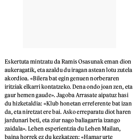
Eskertuta mintzatu da Ramis Osasunak eman dion
aukeragatik, eta azaldu du iragan astean lotu zutela
akordioa. «Bilera bat egin genuen norberaren
iritziak elkarri kontatzeko. Dena ondo joan zen, eta
gaur hemen gaude». Jagoba Arrasate aipatuz hasi
du hizketaldia: «Klub honetan erreferente bat izan
da, eta niretzat ere bai. Asko erreparatu diot haren
jardunari beti, eta ziur nago baliagarria izango
zaidala». Lehen esperientzia du Lehen Mailan,
baina horrek ez du kezkatzen: «Hamar urte