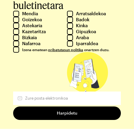
buletinetara
Mendia
Arratsaldekoa
Goizekoa
Badok
Astekaria
Kinka
Kazetaritza
Gipuzkoa
Bizkaia
Araba
Nafarroa
Iparraldea
Izena ematean
pribatutasun politika
onartzen duzu.