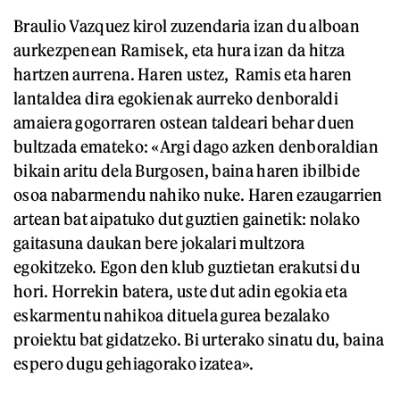
Braulio Vazquez kirol zuzendaria izan du alboan
aurkezpenean Ramisek, eta hura izan da hitza
hartzen aurrena. Haren ustez, Ramis eta haren
lantaldea dira egokienak aurreko denboraldi
amaiera gogorraren ostean taldeari behar duen
bultzada emateko: «Argi dago azken denboraldian
bikain aritu dela Burgosen, baina haren ibilbide
osoa nabarmendu nahiko nuke. Haren ezaugarrien
artean bat aipatuko dut guztien gainetik: nolako
gaitasuna daukan bere jokalari multzora
egokitzeko. Egon den klub guztietan erakutsi du
hori. Horrekin batera, uste dut adin egokia eta
eskarmentu nahikoa dituela gurea bezalako
proiektu bat gidatzeko. Bi urterako sinatu du, baina
espero dugu gehiagorako izatea».