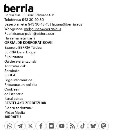
Berria.eus - Euskal Editorea SM
Telefonoa: 943 30 40 30
Bezero arreta: 943 30 43 45 | laguna@berria.eus
Webgunea:
webgunea@berria.eus
Publizitatea:
publi@bidera.eus
Harremanetan jarri
ORRIALDE KORPORATIBOAK
Ezagutu BERRIA Taldea
BERRIA berri bloga
Publizitatea
Galdera-erantzunak
Kontratazioak
Sarebide
LEGEA
Lege informazioa
Pribatutasun politika
Cookieak
cc Lizentzia
Kanal etikoa
BESTELAKO ZERBITZUAK
Bidera zerbitzuak
Midas Media
JARRAITU