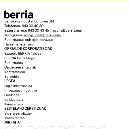
Berria.eus - Euskal Editorea SM
Telefonoa: 943 30 40 30
Bezero arreta: 943 30 43 45 | laguna@berria.eus
Webgunea:
webgunea@berria.eus
Publizitatea:
publi@bidera.eus
Harremanetan jarri
ORRIALDE KORPORATIBOAK
Ezagutu BERRIA Taldea
BERRIA berri bloga
Publizitatea
Galdera-erantzunak
Kontratazioak
Sarebide
LEGEA
Lege informazioa
Pribatutasun politika
Cookieak
cc Lizentzia
Kanal etikoa
BESTELAKO ZERBITZUAK
Bidera zerbitzuak
Midas Media
JARRAITU