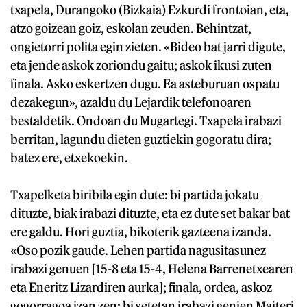
txapela, Durangoko (Bizkaia) Ezkurdi frontoian, eta,
atzo goizean goiz, eskolan zeuden. Behintzat,
ongietorri polita egin zieten. «Bideo bat jarri digute,
eta jende askok zoriondu gaitu; askok ikusi zuten
finala. Asko eskertzen dugu. Ea asteburuan ospatu
dezakegun», azaldu du Lejardik telefonoaren
bestaldetik. Ondoan du Mugartegi. Txapela irabazi
berritan, lagundu dieten guztiekin gogoratu dira;
batez ere, etxekoekin.
Txapelketa biribila egin dute: bi partida jokatu
dituzte, biak irabazi dituzte, eta ez dute set bakar bat
ere galdu. Hori guztia, bikoterik gazteena izanda.
«Oso pozik gaude. Lehen partida nagusitasunez
irabazi genuen [15-8 eta 15-4, Helena Barrenetxearen
eta Eneritz Lizardiren aurka]; finala, ordea, askoz
gogorragoa izan zen: bi setetan irabazi genien Maiteri