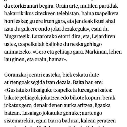
da etorkizunari begira. Orain arte, mutilen partidak
bakarrik ikus zitezkeen telebistan, baina txapelketa
honi esker, gu ere irten gara, eta jendeak ikusi ahal
izan du guk ere ondo joka dezakegula», esan du
Mugartegik. Luzarorako etorri dira, eta, Lejardiren
ustez, txapelketak balioko du neska gehiago
animatzeko. «Gero eta gehiago gara. Markinan, lehen
lau ginen, eta orain, hamar».
Goranzko joerari eusteko, biek eskatu dute
aurtengoak segida izan dezala. Baita hau ere:
«Gustatuko litzaiguke txapelketa luzeagoa izatea:
bikote gehiagok jokatzea edo bikote kopuru berak
jokatuz gero, denak denen aurka aritzea, ligaxka
batean. Lasaiago jokatuko genuke; aurtengo
sistemarekin, egun txarra baduzu, kalean geratzen