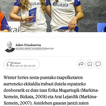
Julen Etxeberria
2023KO MARTXOAREN 15A
00:00
Entzun
00:00:00
00:00:00
Winter Series zesta-puntako txapelketaren
aurreneko ekitaldia irabazi dutela ospatzeko
denborarik ez dute izan Erika Mugartegik (Markina-
Xemein, Bizkaia, 2008) eta Arai Lejardik (Markina-
Xemein, 2007). Astelehen gauean jantzi zuten