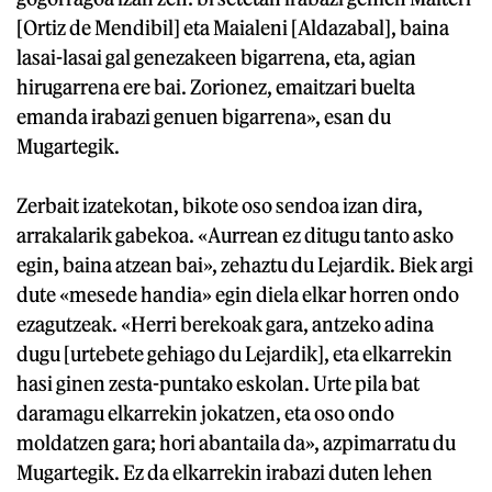
[Ortiz de Mendibil] eta Maialeni [Aldazabal], baina
lasai-lasai gal genezakeen bigarrena, eta, agian
hirugarrena ere bai. Zorionez, emaitzari buelta
emanda irabazi genuen bigarrena», esan du
Mugartegik.
Zerbait izatekotan, bikote oso sendoa izan dira,
arrakalarik gabekoa. «Aurrean ez ditugu tanto asko
egin, baina atzean bai», zehaztu du Lejardik. Biek argi
dute «mesede handia» egin diela elkar horren ondo
ezagutzeak. «Herri berekoak gara, antzeko adina
dugu [urtebete gehiago du Lejardik], eta elkarrekin
hasi ginen zesta-puntako eskolan. Urte pila bat
daramagu elkarrekin jokatzen, eta oso ondo
moldatzen gara; hori abantaila da», azpimarratu du
Mugartegik. Ez da elkarrekin irabazi duten lehen