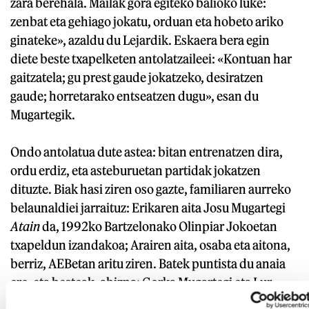
zara berehala. Mailak gora egiteko balioko luke:
zenbat eta gehiago jokatu, orduan eta hobeto ariko
ginateke», azaldu du Lejardik. Eskaera bera egin
diete beste txapelketen antolatzaileei: «Kontuan har
gaitzatela; gu prest gaude jokatzeko, desiratzen
gaude; horretarako entseatzen dugu», esan du
Mugartegik.
Ondo antolatua dute astea: bitan entrenatzen dira,
ordu erdiz, eta asteburuetan partidak jokatzen
dituzte. Biak hasi ziren oso gazte, familiaren aurreko
belaunaldiei jarraituz: Erikaren aita Josu Mugartegi
Atain
da, 1992ko Bartzelonako Olinpiar Jokoetan
txapeldun izandakoa; Arairen aita, osaba eta aitona,
berriz, AEBetan aritu ziren. Batek puntista du anaia
ere, eta besteak, ahizpa: Gorka Mugartegi eta Lur
Lejardi. Oso ohikoa da hori zesta-puntan, eta areago