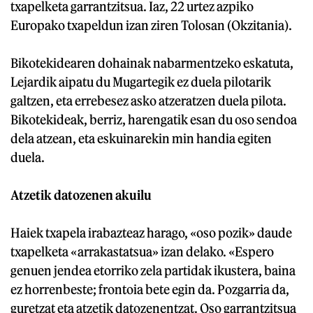
txapelketa garrantzitsua. Iaz, 22 urtez azpiko
Europako txapeldun izan ziren Tolosan (Okzitania).
Bikotekidearen dohainak nabarmentzeko eskatuta,
Lejardik aipatu du Mugartegik ez duela pilotarik
galtzen, eta errebesez asko atzeratzen duela pilota.
Bikotekideak, berriz, harengatik esan du oso sendoa
dela atzean, eta eskuinarekin min handia egiten
duela.
Atzetik datozenen akuilu
Haiek txapela irabazteaz harago, «oso pozik» daude
txapelketa «arrakastatsua» izan delako. «Espero
genuen jendea etorriko zela partidak ikustera, baina
ez horrenbeste; frontoia bete egin da. Pozgarria da,
guretzat eta atzetik datozenentzat. Oso garrantzitsua