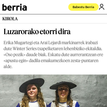
Babestu Berria
KIROLA
Luzarorako etorri dira
Erika Mugartegi eta Arai Lejardi markinarrek irabazi
dute Winter Series txapelketaren lehenbiziko ekitaldia.
«Oso pozik» daude biak. Eskatu dute aurrerantzean ere
«apustu egin» dadila emakumezkoen zesta-puntaren
alde.