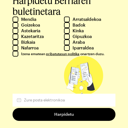
Harpidetu Berriaren
buletinetara
Mendia
Arratsaldekoa
Goizekoa
Badok
Astekaria
Kinka
Kazetaritza
Gipuzkoa
Bizkaia
Araba
Nafarroa
Iparraldea
Izena ematean
pribatutasun politika
onartzen duzu.