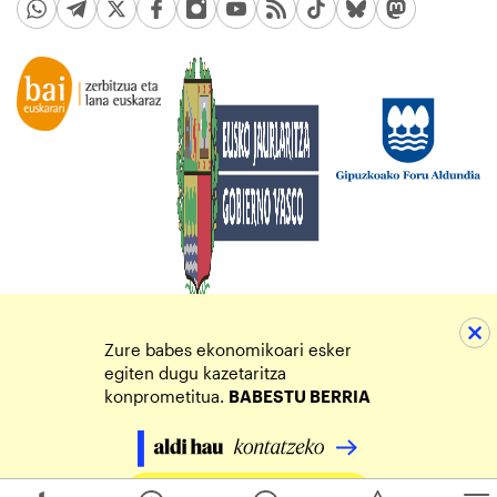
Zure babes ekonomikoari esker
egiten dugu kazetaritza
konprometitua.
BABESTU BERRIA