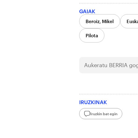
GAIAK
Beroiz, Mikel
Euska
Pilota
Aukeratu
BERRIA
gog
IRUZKINAK
Iruzkin bat egin