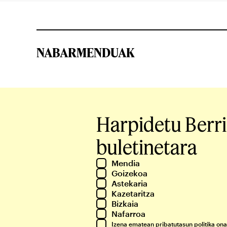
NABARMENDUAK
Harpidetu Berr
buletinetara
Mendia
Goizekoa
Astekaria
Kazetaritza
Bizkaia
Nafarroa
Izena ematean
pribatutasun politika
ona