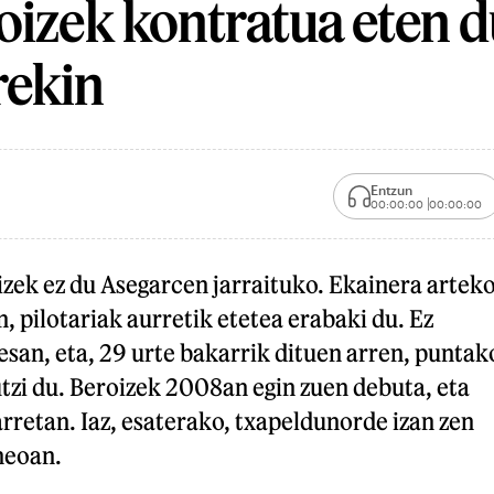
oizek kontratua eten 
rekin
Entzun
00:00:00
00:00:00
zek ez du Asegarcen jarraituko. Ekainera artek
, pilotariak aurretik etetea erabaki du. Ez
san, eta, 29 urte bakarrik dituen arren, puntak
utzi du. Beroizek 2008an egin zuen debuta, eta
arretan. Iaz, esaterako, txapeldunorde izan zen
neoan.