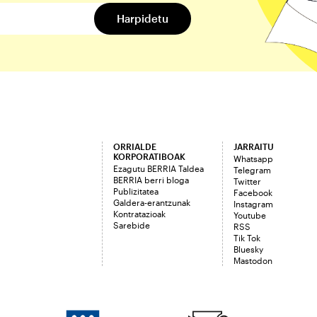
ORRIALDE
JARRAITU
KORPORATIBOAK
Whatsapp
Ezagutu BERRIA Taldea
Telegram
BERRIA berri bloga
Twitter
Publizitatea
Facebook
Galdera-erantzunak
Instagram
Kontratazioak
Youtube
Sarebide
RSS
Tik Tok
Bluesky
Mastodon