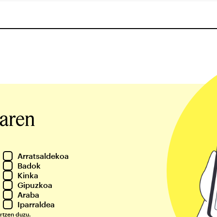
iaren
Arratsaldekoa
Badok
Kinka
Gipuzkoa
Araba
Iparraldea
rtzen duzu.