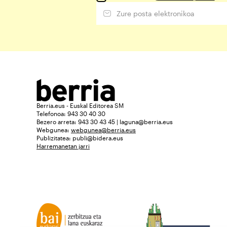
Berria.eus - Euskal Editorea SM
Telefonoa: 943 30 40 30
Bezero arreta: 943 30 43 45 | laguna@berria.eus
Webgunea:
webgunea@berria.eus
Publizitatea:
publi@bidera.eus
Harremanetan jarri