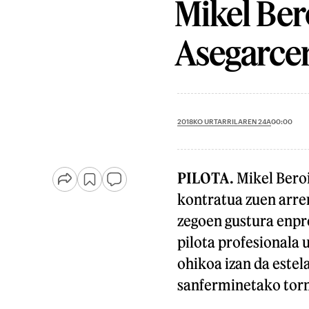
Mikel Ber
Asegarce
2018KO URTARRILAREN 24A
00:00
PILOTA.
Mikel Beroi
kontratua zuen arren
zegoen gustura enpre
pilota profesionala 
ohikoa izan da estel
sanferminetako tor