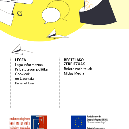
LEGEA
BESTELAKO
ZERBITZUAK
Lege informazioa
Bidera zerbitzuak
Pribatutasun politika
Midas Media
Cookieak
cc Lizentzia
Kanal etikoa