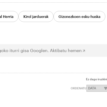
l Herria
Kirol jarduerak
Gizonezkoen esku-huska
oko iturri gisa Googlen.
Aktibatu hemen
Ez dago iruzkin
ORDENATU