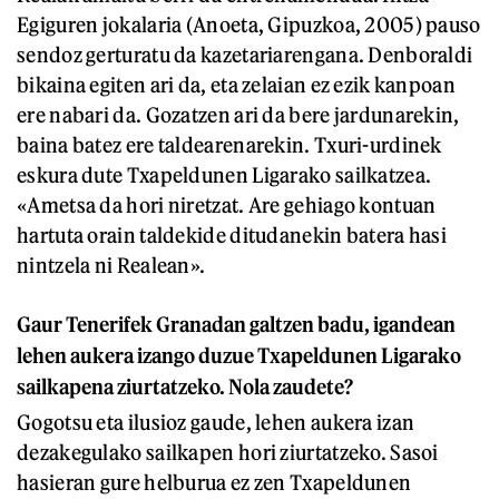
Egiguren jokalaria (Anoeta, Gipuzkoa, 2005) pauso
sendoz gerturatu da kazetariarengana. Denboraldi
bikaina egiten ari da, eta zelaian ez ezik kanpoan
ere nabari da. Gozatzen ari da bere jardunarekin,
baina batez ere taldearenarekin. Txuri-urdinek
eskura dute Txapeldunen Ligarako sailkatzea.
«Ametsa da hori niretzat. Are gehiago kontuan
hartuta orain taldekide ditudanekin batera hasi
nintzela ni Realean».
Gaur Tenerifek Granadan galtzen badu, igandean
lehen aukera izango duzue Txapeldunen Ligarako
sailkapena ziurtatzeko. Nola zaudete?
Gogotsu eta ilusioz gaude, lehen aukera izan
dezakegulako sailkapen hori ziurtatzeko. Sasoi
hasieran gure helburua ez zen Txapeldunen