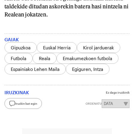
taldekide ditudan askorekin batera hasi nintzela ni
Realean jokatzen.
GAIAK
Gipuzkoa
Euskal Herria
Kirol jarduerak
Futbola
Reala
Emakumezkoen futbola
Espainiako Lehen Maila
Egiguren, Intza
IRUZKINAK
Ez dago iruzkinik
Iruzkin bat egin
ORDENATU