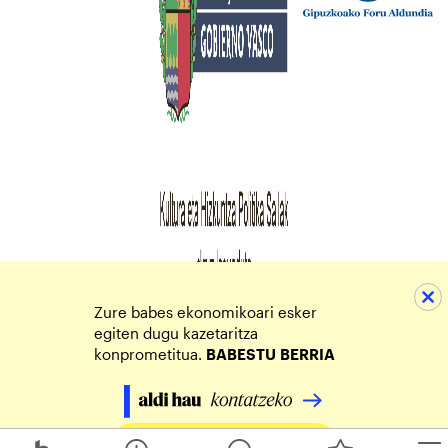
Zure babes ekonomikoari esker
egiten dugu kazetaritza
konprometitua.
BABESTU
BERRIA
Egin zure ekarpena