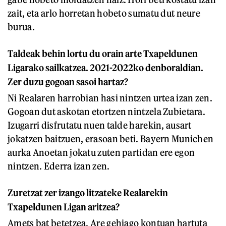
zait, eta arlo horretan hobeto sumatu dut neure
burua.
Taldeak behin lortu du orain arte Txapeldunen
Ligarako sailkatzea. 2021-2022ko denboraldian.
Zer duzu gogoan sasoi hartaz?
Ni Realaren harrobian hasi nintzen urtea izan zen.
Gogoan dut askotan etortzen nintzela Zubietara.
Izugarri disfrutatu nuen talde harekin, ausart
jokatzen baitzuen, erasoan beti. Bayern Munichen
aurka Anoetan jokatu zuten partidan ere egon
nintzen. Ederra izan zen.
Zuretzat zer izango litzateke Realarekin
Txapeldunen Ligan aritzea?
Amets bat betetzea. Are gehiago kontuan hartuta