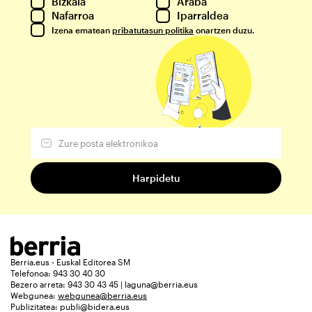
Bizkaia
Araba
Nafarroa
Iparraldea
Izena ematean
pribatutasun politika
onartzen duzu.
Berria.eus - Euskal Editorea SM
Telefonoa: 943 30 40 30
Bezero arreta: 943 30 43 45 | laguna@berria.eus
Webgunea:
webgunea@berria.eus
Publizitatea:
publi@bidera.eus