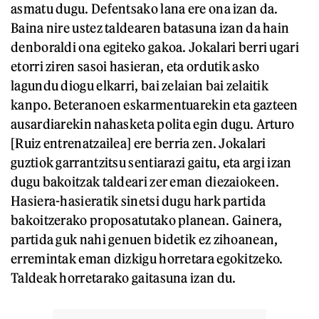
asmatu dugu. Defentsako lana ere ona izan da.
Baina nire ustez taldearen batasuna izan da hain
denboraldi ona egiteko gakoa. Jokalari berri ugari
etorri ziren sasoi hasieran, eta ordutik asko
lagundu diogu elkarri, bai zelaian bai zelaitik
kanpo. Beteranoen eskarmentuarekin eta gazteen
ausardiarekin nahasketa polita egin dugu. Arturo
[Ruiz entrenatzailea] ere berria zen. Jokalari
guztiok garrantzitsu sentiarazi gaitu, eta argi izan
dugu bakoitzak taldeari zer eman diezaiokeen.
Hasiera-hasieratik sinetsi dugu hark partida
bakoitzerako proposatutako planean. Gainera,
partida guk nahi genuen bidetik ez zihoanean,
erremintak eman dizkigu horretara egokitzeko.
Taldeak horretarako gaitasuna izan du.