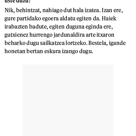
uste duzu?
Nik, behintzat, nahiago dut hala izatea. Izan ere,
gure partidako egoera aldatu egiten da. Haiek
irabazten badute, egiten duguna eginda ere,
gutxienez hurrengo jardunaldira arte itxaron
beharko dugu sailkatzea lortzeko. Bestela, igande
honetan bertan eskura izango dugu.