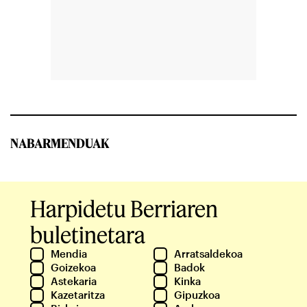
NABARMENDUAK
Harpidetu Berriaren
buletinetara
Mendia
Arratsaldekoa
Goizekoa
Badok
Astekaria
Kinka
Kazetaritza
Gipuzkoa