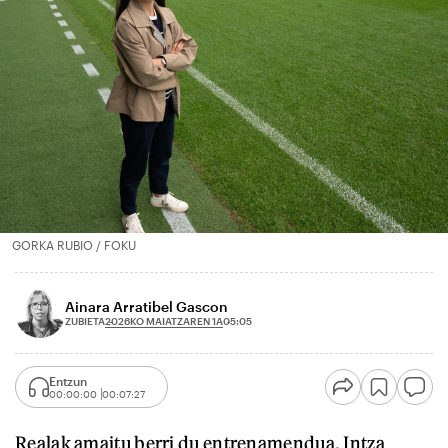
GORKA RUBIO / FOKU
Ainara Arratibel Gascon
2026KO MAIATZAREN 1A
ZUBIETA
05:05
Entzun
00:00:00
00:07:27
Realak amaitu berri du entrenamendua. Intza