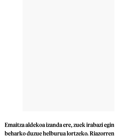
Emaitza aldekoa izanda ere, zuek irabazi egin
beharko duzue helburua lortzeko. Riazorren