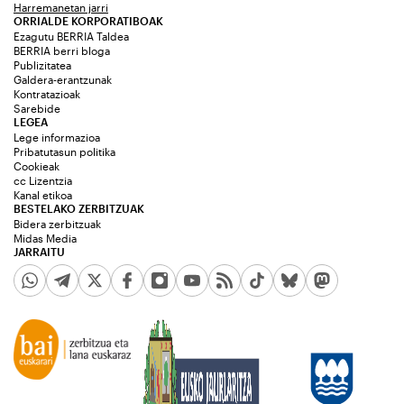
Harremanetan jarri
ORRIALDE KORPORATIBOAK
Ezagutu BERRIA Taldea
BERRIA berri bloga
Publizitatea
Galdera-erantzunak
Kontratazioak
Sarebide
LEGEA
Lege informazioa
Pribatutasun politika
Cookieak
cc Lizentzia
Kanal etikoa
BESTELAKO ZERBITZUAK
Bidera zerbitzuak
Midas Media
JARRAITU