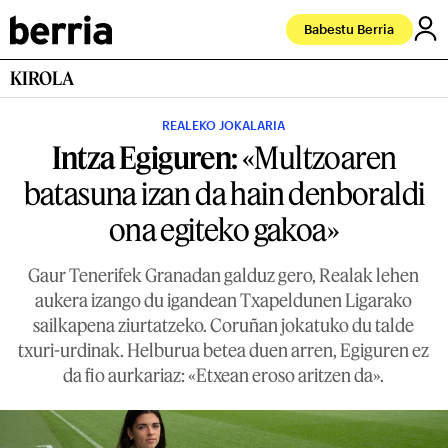
Babestu Berria
KIROLA
REALEKO JOKALARIA
Intza Egiguren:
«Multzoaren
batasuna izan da hain denboraldi
ona egiteko gakoa»
Gaur Tenerifek Granadan galduz gero, Realak lehen
aukera izango du igandean Txapeldunen Ligarako
sailkapena ziurtatzeko. Coruñan jokatuko du talde
txuri-urdinak. Helburua betea duen arren, Egiguren ez
da fio aurkariaz: «Etxean eroso aritzen da».