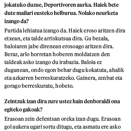
jokatuko duzue, Deportivoren aurka. Haiek bete
dute mailari eusteko helburua. Nolako neurketa
izango da?
Partida lehiatua izango da. Haiek eroso aritzen dira
etxean, eta talde arriskutsua dira. Gu bezala,
baloiaren jabe direnean erosoago aritzen dira.
Beraz, arlo horretan hoberen moldatzen den
taldeak asko izango du irabazia. Baloia ez
dugunean, ondo egon behar dugu kokatuta, ahalik
eta azkarren berreskuratzeko. Gainera, zenbat eta
gorago berreskuratu, hobeto.
Zeintzuk izan dira zure ustez hain denboraldi ona
egiteko gakoak?
Erasoan zein defentsan oreka izan dugu. Erasoan
gol aukera ugari sortu ditugu, eta asmatu ere asko