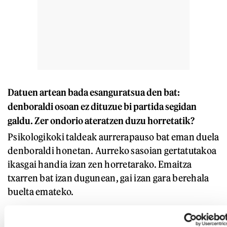
Datuen artean bada esanguratsua den bat:
denboraldi osoan ez dituzue bi partida segidan
galdu. Zer ondorio ateratzen duzu horretatik?
Psikologikoki taldeak aurrerapauso bat eman duela
denboraldi honetan. Aurreko sasoian gertatutakoa
ikasgai handia izan zen horretarako. Emaitza
txarren bat izan dugunean, gai izan gara berehala
buelta emateko.
Hala ere, izango zen momentu txarren bat, ezta?