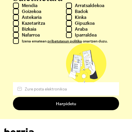
Mendia
Arratsaldekoa
Goizekoa
Badok
Astekaria
Kinka
Kazetaritza
Gipuzkoa
Bizkaia
Araba
Nafarroa
Iparraldea
Izena ematean
pribatutasun politika
onartzen duzu.