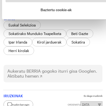
hobetzeko asmoz, cookie teknologiaz baliatzen gara. Ohar
hau onartuz gero, teknologia hori erabiltzeko baimen
esplizitua ematen diguzu.
Gehiago irakurri
Baztertu cookie-ak
GAIAK
Euskal Selekzioa
Sokatirako Munduko Txapelketa
Beti Gazte
Ipar Irlanda
Kirol jarduerak
Sokatira
Herri kirolak
Aukeratu
BERRIA
gogoko iturri gisa Googlen.
Aktibatu hemen
IRUZKINAK
Ez dago iruzkinik
Iruzkin bat egin
ORDENATU