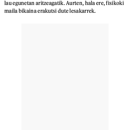
lau egunetan aritzeagatik. Aurten, hala ere, fisikoki
maila bikaina erakutsi dute lesakarrek.