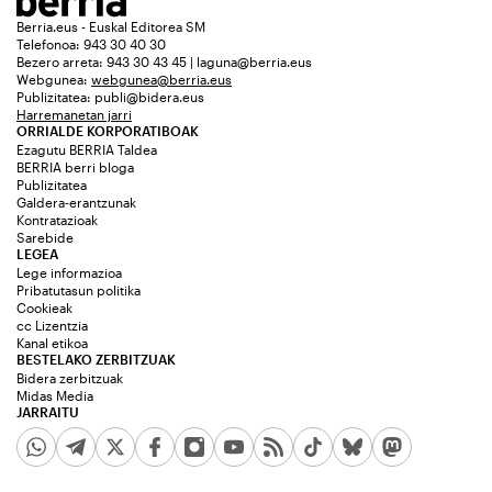
Berria.eus - Euskal Editorea SM
Telefonoa: 943 30 40 30
Bezero arreta: 943 30 43 45 | laguna@berria.eus
Webgunea:
webgunea@berria.eus
Publizitatea:
publi@bidera.eus
Harremanetan jarri
ORRIALDE KORPORATIBOAK
Ezagutu BERRIA Taldea
BERRIA berri bloga
Publizitatea
Galdera-erantzunak
Kontratazioak
Sarebide
LEGEA
Lege informazioa
Pribatutasun politika
Cookieak
cc Lizentzia
Kanal etikoa
BESTELAKO ZERBITZUAK
Bidera zerbitzuak
Midas Media
JARRAITU