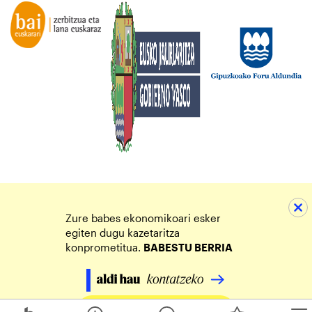
Zure babes ekonomikoari esker
egiten dugu kazetaritza
konprometitua.
BABESTU BERRIA
Egin zure ekarpena