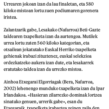
Urrearen jokoan izan da lau finaletan, eta 580
kiloko mistoan lortu zuen podiumaren gorenera
iristea.
Zalantzarik gabe, Lesakako (Nafarroa) Beti-Gazte
taldearen txapelketa izan da aurtengoa. Mutilek
urrea lortu zuten 560 kiloko kategorian, eta
otsailean jokatutako Euskal Herriko txapelketa
gehienak irabazi zituztenez, euskal selekzioa
ordezkatzeko aukera izan dute, eta lesakarrek
eratutako taldea izan da urrezko mistoa.
Ainhoa Etxegarai Elgorriagak (Bera, Nafarroa,
2002) lehenengo munduko txapelketa izan du Ipar
Irlandakoa. «Hasieran zilarrezko dominak lortzea
sinatuko genuen, urrerik gabe», esan du
Etxegaraik, txapelketa irabaztea zeinen zaila den