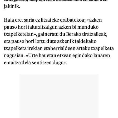
jakinik.
Hala ere, saria ez litzateke erabatekoa; «azken
pauso hori falta zitzaigun azken bi munduko
txapelketetan», gaineratu du Berako tiratzaileak,
eta pauso hori lortu dute azkenik taldekako
txapelketa irekian etaherrialdeen arteko txapelketa
nagusian. «Urte hauetan etxean egindako lanaren
emaitza dela sentitzen dugu».