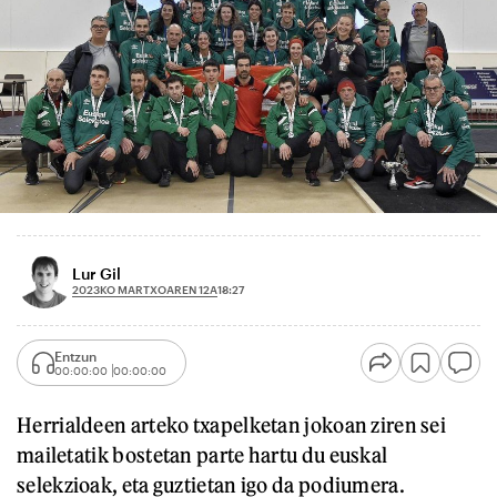
Lur Gil
2023KO MARTXOAREN 12A
18:27
Entzun
00:00:00
00:00:00
Herrialdeen arteko txapelketan jokoan ziren sei
mailetatik bostetan parte hartu du euskal
selekzioak, eta guztietan igo da podiumera.