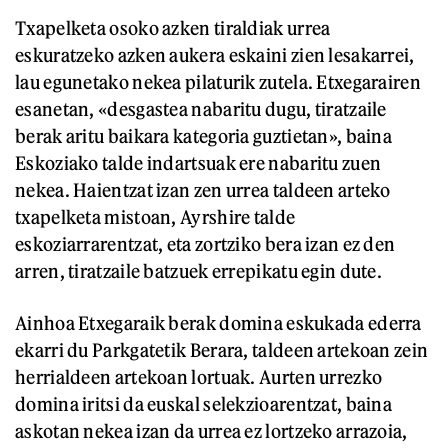
Txapelketa osoko azken tiraldiak urrea
eskuratzeko azken aukera eskaini zien lesakarrei,
lau egunetako nekea pilaturik zutela. Etxegarairen
esanetan, «desgastea nabaritu dugu, tiratzaile
berak aritu baikara kategoria guztietan», baina
Eskoziako talde indartsuak ere nabaritu zuen
nekea. Haientzat izan zen urrea taldeen arteko
txapelketa mistoan, Ayrshire talde
eskoziarrarentzat, eta zortziko bera izan ez den
arren, tiratzaile batzuek errepikatu egin dute.
Ainhoa Etxegaraik berak domina eskukada ederra
ekarri du Parkgatetik Berara, taldeen artekoan zein
herrialdeen artekoan lortuak. Aurten urrezko
domina iritsi da euskal selekzioarentzat, baina
askotan nekea izan da urrea ez lortzeko arrazoia,