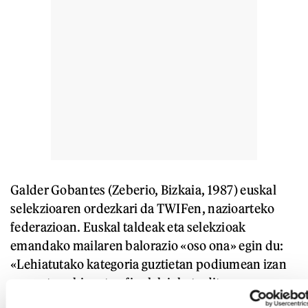
Galder Gobantes (Zeberio, Bizkaia, 1987) euskal
selekzioaren ordezkari da TWIFen, nazioarteko
federazioan. Euskal taldeak eta selekzioak
emandako mailaren balorazio «oso ona» egin du:
«Lehiatutako kategoria guztietan podiumean izan
gara, eta gehienetan finalak jokatu ditugu».