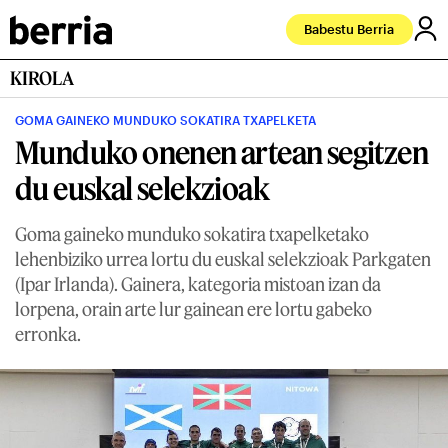
Babestu Berria
KIROLA
GOMA GAINEKO MUNDUKO SOKATIRA TXAPELKETA
Munduko onenen artean segitzen
du euskal selekzioak
Goma gaineko munduko sokatira txapelketako
lehenbiziko urrea lortu du euskal selekzioak Parkgaten
(Ipar Irlanda). Gainera, kategoria mistoan izan da
lorpena, orain arte lur gainean ere lortu gabeko
erronka.