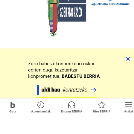
Zure babes ekonomikoari esker
egiten dugu kazetaritza
konprometitua.
BABESTU BERRIA
Egin zure ekarpena
Gaur
Azken berriak
Entzun BERRIA
Nire BERRIA
Atalak