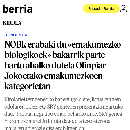
Babestu Berria
KIROLA
OLINPISMOA
NOBk erabaki du «emakumezko
biologikoek» bakarrik parte
hartu ahalko dutela Olinpiar
Jokoetako emakumezkoen
kategorietan
Kirolariei test genetiko bat egingo diete, listuaren zein
odolaren bidez, eta SRY genearen presentzia neurtuko
dute. Proban negatibo eman beharko dute. SRY genea
Y kromosomarekin lotuta dago, eta testosterona
mailaren adierazle gisa erabiltzen da.