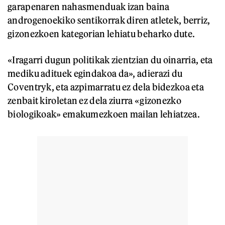
garapenaren nahasmenduak izan baina
androgenoekiko sentikorrak diren atletek, berriz,
gizonezkoen kategorian lehiatu beharko dute.
«Iragarri dugun politikak zientzian du oinarria, eta
mediku adituek egindakoa da», adierazi du
Coventryk, eta azpimarratu ez dela bidezkoa eta
zenbait kiroletan ez dela ziurra «gizonezko
biologikoak» emakumezkoen mailan lehiatzea.