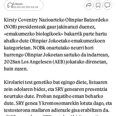
Entzun
00:00:00
00:03:34
Kirsty Coventry Nazioarteko Olinpiar Batzordeko
(NOB) presidenteak gaur jakinarazi duenez,
«emakumezko biologikoek» bakarrik parte hartu
ahalko dute Olinpiar Jokoetako emakumezkoen
kategorietan. NOBk onartutako neurri hori
hurrengo Olinpiar Jokoetan sartuko da indarrean,
2028an Los Angelesen (AEB) jokatuko direnetan,
hain zuzen.
Kirolariei test genetiko bat egingo diete, listuaren
zein odolaren bidez, eta SRY genearen presentzia
neurtuko dute. Proban negatibo eman beharko
dute. SRY genea Y kromosomarekin lotuta dago, eta
testosterona mailaren adierazle gisa erabiltzen da.