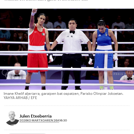
Imane Khelif aljeriarra, garaipen bat ospatzen, Parisko Olinpiar Jokoetan.
YAHYA ARHAB / EFE
Julen Etxeberria
2026KO MARTXOAREN 26A
16:30