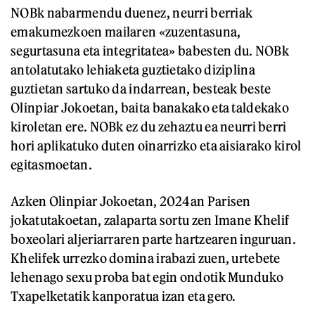
NOBk nabarmendu duenez, neurri berriak
emakumezkoen mailaren «zuzentasuna,
segurtasuna eta integritatea» babesten du. NOBk
antolatutako lehiaketa guztietako diziplina
guztietan sartuko da indarrean, besteak beste
Olinpiar Jokoetan, baita banakako eta taldekako
kiroletan ere. NOBk ez du zehaztu ea neurri berri
hori aplikatuko duten oinarrizko eta aisiarako kirol
egitasmoetan.
Azken Olinpiar Jokoetan, 2024an Parisen
jokatutakoetan, zalaparta sortu zen Imane Khelif
boxeolari aljeriarraren parte hartzearen inguruan.
Khelifek urrezko domina irabazi zuen, urtebete
lehenago sexu proba bat egin ondotik Munduko
Txapelketatik kanporatua izan eta gero.