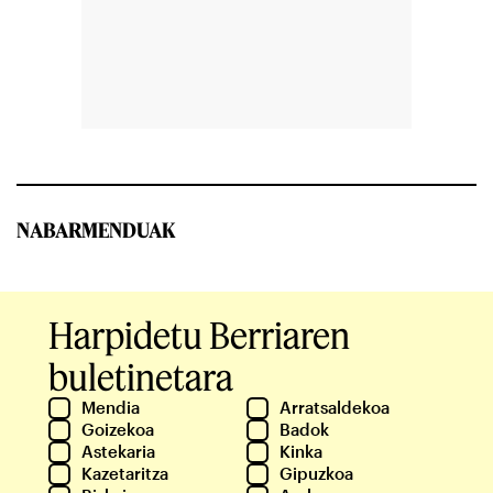
NABARMENDUAK
Harpidetu Berriaren
buletinetara
Mendia
Arratsaldekoa
Goizekoa
Badok
Astekaria
Kinka
Kazetaritza
Gipuzkoa