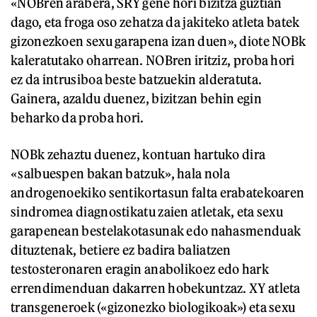
«NOBren arabera, SRY gene hori bizitza guztian
dago, eta froga oso zehatza da jakiteko atleta batek
gizonezkoen sexu garapena izan duen», diote NOBk
kaleratutako oharrean. NOBren iritziz, proba hori
ez da intrusiboa beste batzuekin alderatuta.
Gainera, azaldu duenez, bizitzan behin egin
beharko da proba hori.
NOBk zehaztu duenez, kontuan hartuko dira
«salbuespen bakan batzuk», hala nola
androgenoekiko sentikortasun falta erabatekoaren
sindromea diagnostikatu zaien atletak, eta sexu
garapenean bestelakotasunak edo nahasmenduak
dituztenak, betiere ez badira baliatzen
testosteronaren eragin anabolikoez edo hark
errendimenduan dakarren hobekuntzaz. XY atleta
transgeneroek («gizonezko biologikoak») eta sexu