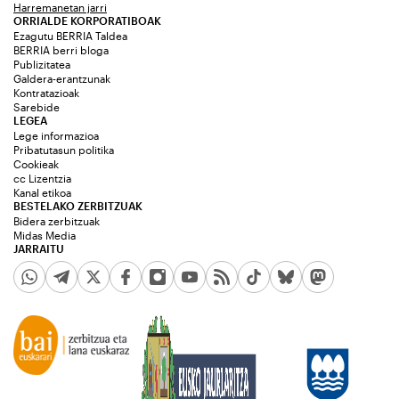
Harremanetan jarri
ORRIALDE KORPORATIBOAK
Ezagutu BERRIA Taldea
BERRIA berri bloga
Publizitatea
Galdera-erantzunak
Kontratazioak
Sarebide
LEGEA
Lege informazioa
Pribatutasun politika
Cookieak
cc Lizentzia
Kanal etikoa
BESTELAKO ZERBITZUAK
Bidera zerbitzuak
Midas Media
JARRAITU