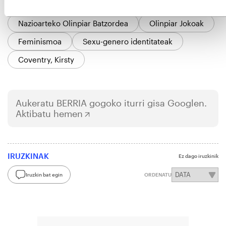
Kirol jarduerak
Olinpismoa
Nazioarteko Olinpiar Batzordea
Olinpiar Jokoak
Feminismoa
Sexu-genero identitateak
Coventry, Kirsty
Aukeratu
BERRIA
gogoko iturri gisa Googlen.
Aktibatu hemen
IRUZKINAK
Ez dago iruzkinik
Iruzkin bat egin
ORDENATU