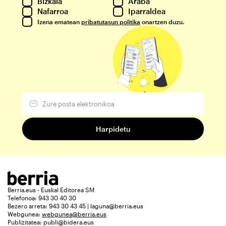
Bizkaia
Araba
Nafarroa
Iparraldea
Izena ematean
pribatutasun politika
onartzen duzu.
Berria.eus - Euskal Editorea SM
Telefonoa: 943 30 40 30
Bezero arreta: 943 30 43 45 | laguna@berria.eus
Webgunea:
webgunea@berria.eus
Publizitatea:
publi@bidera.eus