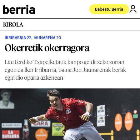
Babestu Berria
KIROLA
IRRIBARRIA 22. JAUNARENA 20
Okerretik okerragora
Lau t'erdiko Txapelketatik kanpo gelditzeko zorian
egon da Iker Irribarria, baina Jon Jaunarenak berak
egin dio oparia azkenean