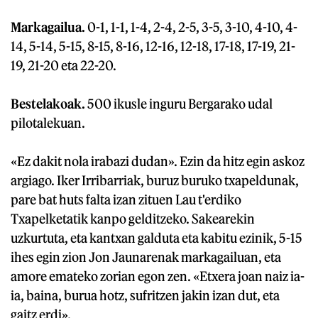
Markagailua.
0-1, 1-1, 1-4, 2-4, 2-5, 3-5, 3-10, 4-10, 4-
14, 5-14, 5-15, 8-15, 8-16, 12-16, 12-18, 17-18, 17-19, 21-
19, 21-20 eta 22-20.
Bestelakoak.
500 ikusle inguru Bergarako udal
pilotalekuan.
«Ez dakit nola irabazi dudan». Ezin da hitz egin askoz
argiago. Iker Irribarriak, buruz buruko txapeldunak,
pare bat huts falta izan zituen Lau t'erdiko
Txapelketatik kanpo gelditzeko. Sakearekin
uzkurtuta, eta kantxan galduta eta kabitu ezinik, 5-15
ihes egin zion Jon Jaunarenak markagailuan, eta
amore emateko zorian egon zen. «Etxera joan naiz ia-
ia, baina, burua hotz, sufritzen jakin izan dut, eta
gaitz erdi».