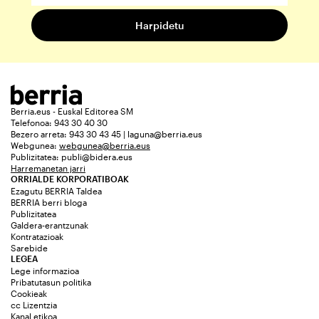
Berria.eus - Euskal Editorea SM
Telefonoa: 943 30 40 30
Bezero arreta: 943 30 43 45 | laguna@berria.eus
Webgunea:
webgunea@berria.eus
Publizitatea:
publi@bidera.eus
Harremanetan jarri
ORRIALDE KORPORATIBOAK
Ezagutu BERRIA Taldea
BERRIA berri bloga
Publizitatea
Galdera-erantzunak
Kontratazioak
Sarebide
LEGEA
Lege informazioa
Pribatutasun politika
Cookieak
cc Lizentzia
Kanal etikoa