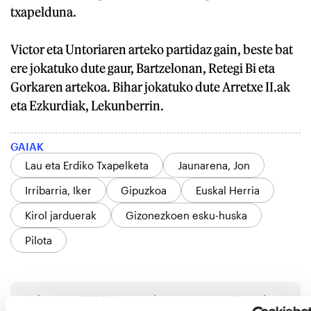
txapelduna.
Victor eta Untoriaren arteko partidaz gain, beste bat
ere jokatuko dute gaur, Bartzelonan, Retegi Bi eta
Gorkaren artekoa. Bihar jokatuko dute Arretxe II.ak
eta Ezkurdiak, Lekunberrin.
GAIAK
Lau eta Erdiko Txapelketa
Jaunarena, Jon
Irribarria, Iker
Gipuzkoa
Euskal Herria
Kirol jarduerak
Gizonezkoen esku-huska
Pilota
Aukeratu
BERRIA
gogoko iturri gisa Googlen.