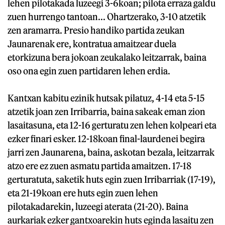
lehen pilotakada luzeegi 3-6koan; pilota erraza galdu
zuen hurrengo tantoan... Ohartzerako, 3-10 atzetik
zen aramarra. Presio handiko partida zeukan
Jaunarenak ere, kontratua amaitzear duela
etorkizuna bera jokoan zeukalako leitzarrak, baina
oso ona egin zuen partidaren lehen erdia.
Kantxan kabitu ezinik hutsak pilatuz, 4-14 eta 5-15
atzetik joan zen Irribarria, baina sakeak eman zion
lasaitasuna, eta 12-16 gerturatu zen lehen kolpeari eta
ezker finari esker. 12-18koan final-laurdenei begira
jarri zen Jaunarena, baina, askotan bezala, leitzarrak
atzo ere ez zuen asmatu partida amaitzen. 17-18
gerturatuta, saketik huts egin zuen Irribarriak (17-19),
eta 21-19koan ere huts egin zuen lehen
pilotakadarekin, luzeegi aterata (21-20). Baina
aurkariak ezker gantxoarekin huts eginda lasaitu zen