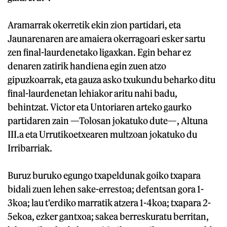
Aramarrak okerretik ekin zion partidari, eta
Jaunarenaren are amaiera okerragoari esker sartu
zen final-laurdenetako ligaxkan. Egin behar ez
denaren zatirik handiena egin zuen atzo
gipuzkoarrak, eta gauza asko txukundu beharko ditu
final-laurdenetan lehiakor aritu nahi badu,
behintzat. Victor eta Untoriaren arteko gaurko
partidaren zain —Tolosan jokatuko dute—, Altuna
III.a eta Urrutikoetxearen multzoan jokatuko du
Irribarriak.
Buruz buruko egungo txapeldunak goiko txapara
bidali zuen lehen sake-errestoa; defentsan gora 1-
3koa; lau t'erdiko marratik atzera 1-4koa; txapara 2-
5ekoa, ezker gantxoa; sakea berreskuratu berritan,