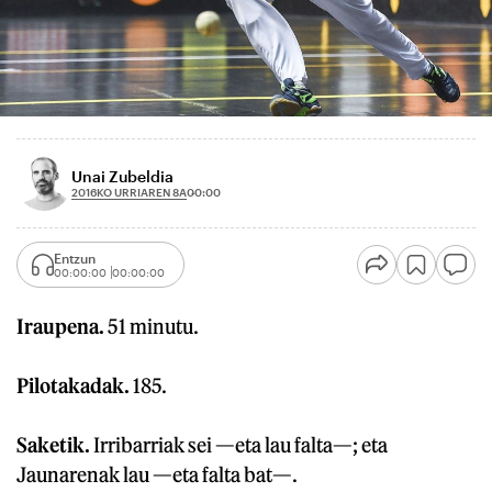
Unai Zubeldia
2016KO URRIAREN 8A
00:00
Entzun
00:00:00
00:00:00
Iraupena.
51 minutu.
Pilotakadak.
185.
Saketik.
Irribarriak sei —eta lau falta—; eta
Jaunarenak lau —eta falta bat—.