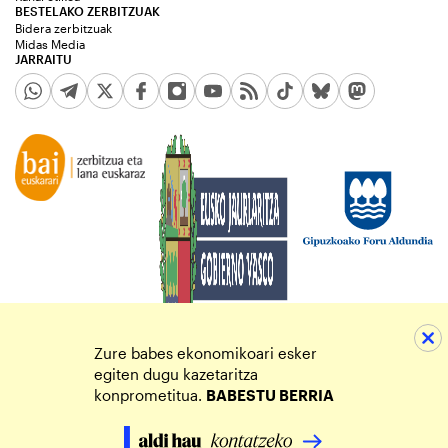
BESTELAKO ZERBITZUAK
Bidera zerbitzuak
Midas Media
JARRAITU
Zure babes ekonomikoari esker
egiten dugu kazetaritza
konprometitua.
BABESTU BERRIA