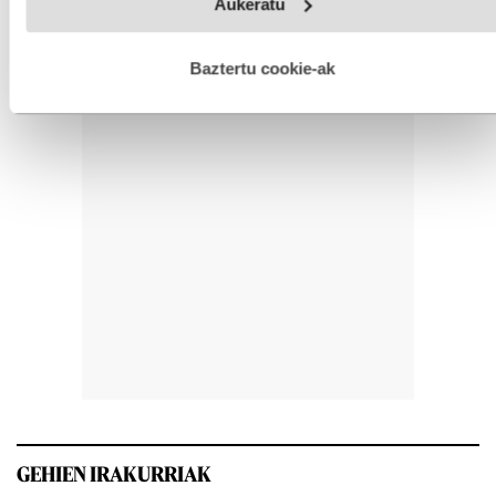
Aukeratu
fitxategiak erabiltzen ditu. Zure esperientzia eta zerbitzuak
hobetzeko asmoz, cookie teknologiaz baliatzen gara. Ohar
hau onartuz gero, teknologia hori erabiltzeko baimen
esplizitua ematen diguzu.
Gehiago irakurri
Baztertu cookie-ak
GEHIEN IRAKURRIAK