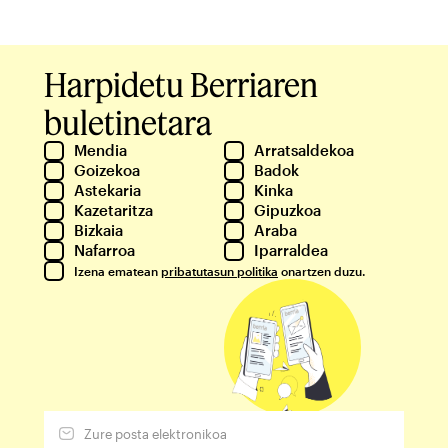
Harpidetu Berriaren
buletinetara
Mendia
Arratsaldekoa
Goizekoa
Badok
Astekaria
Kinka
Kazetaritza
Gipuzkoa
Bizkaia
Araba
Nafarroa
Iparraldea
Izena ematean
pribatutasun politika
onartzen duzu.