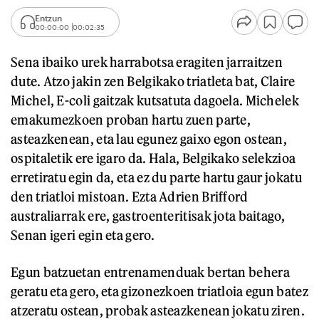
Entzun
00:00:00
00:02:35
Sena ibaiko urek harrabotsa eragiten jarraitzen
dute. Atzo jakin zen Belgikako triatleta bat, Claire
Michel, E-coli gaitzak kutsatuta dagoela. Michelek
emakumezkoen proban hartu zuen parte,
asteazkenean, eta lau egunez gaixo egon ostean,
ospitaletik ere igaro da. Hala, Belgikako selekzioa
erretiratu egin da, eta ez du parte hartu gaur jokatu
den triatloi mistoan. Ezta Adrien Brifford
australiarrak ere, gastroenteritisak jota baitago,
Senan igeri egin eta gero.
Egun batzuetan entrenamenduak bertan behera
geratu eta gero, eta gizonezkoen triatloia egun batez
atzeratu ostean, probak asteazkenean jokatu ziren.