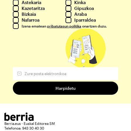
Astekaria
Kinka
Kazetaritza
Gipuzkoa
Bizkaia
Araba
Nafarroa
Iparraldea
Izena ematean
pribatutasun politika
onartzen duzu.
Berria.eus - Euskal Editorea SM
Telefonoa: 943 30 40 30