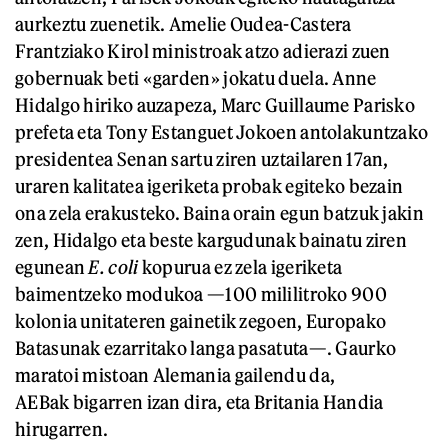
aurkeztu zuenetik. Amelie Oudea-Castera
Frantziako Kirol ministroak atzo adierazi zuen
gobernuak beti «garden» jokatu duela. Anne
Hidalgo hiriko auzapeza, Marc Guillaume Parisko
prefeta eta Tony Estanguet Jokoen antolakuntzako
presidentea Senan sartu ziren uztailaren 17an,
uraren kalitatea igeriketa probak egiteko bezain
ona zela erakusteko. Baina orain egun batzuk jakin
zen, Hidalgo eta beste kargudunak bainatu ziren
egunean
E. coli
kopurua ez zela igeriketa
baimentzeko modukoa —100 mililitroko 900
kolonia unitateren gainetik zegoen, Europako
Batasunak ezarritako langa pasatuta—. Gaurko
maratoi mistoan Alemania gailendu da,
AEBak bigarren izan dira, eta Britania Handia
hirugarren.