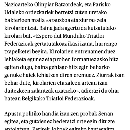
Nazioarteko Olinpiar Batzordeak, eta Parisko
Udaleko ordezkariek berretsi zuten uretako
bakterioen maila «arauzkoa eta ziurra» zela
kirolarientzat. Baina jada agertu da kutsatutako
kirolari bat. «Espero dut Munduko Triatloi
Federazioak gertatutakoaz ikasi izana, hurrengo
txapelketei begira. Kirolarien entrenamenduez,
lehiaketa egunez eta proben formatuez asko hitz
egiten dugu, baina gehiago hitz egin beharko
genuke haiek lehiatzen diren eremuez. Ziurrak izan
behar dute, kirolarien eta zaleen artean izan
daitezkeen zalantzak uxatzeko», adierazi du ohar
batean Belgikako Triatloi Federazioak.
Apustu politiko handia izan zen probak Senan
egitea, eta gutxienez bederatzi urte egin dituzte
antolatzen, Parisek Jokoak egiteko hautagaitza