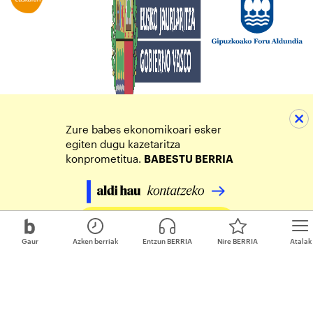
Zure babes ekonomikoari esker
egiten dugu kazetaritza
konprometitua.
BABESTU BERRIA
Egin zure ekarpena
Gaur
Azken berriak
Entzun BERRIA
Nire BERRIA
Atalak