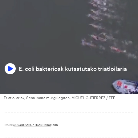
E. coli bakterioak kutsatutako triatloilaria
Triatloilariak, Sena ibaira murgil egiten. MIGUEL GUTIERREZ / EFE
2024KO ABUZTUAREN 5A
PARIS
17:15