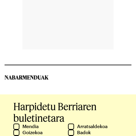
NABARMENDUAK
Harpidetu Berriaren
buletinetara
Mendia
Arratsaldekoa
Goizekoa
Badok