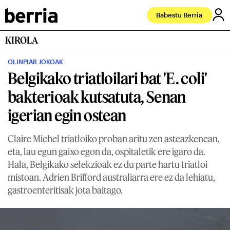
Babestu Berria
KIROLA
OLINPIAR JOKOAK
Belgikako triatloilari bat 'E. coli'
bakterioak kutsatuta, Senan
igerian egin ostean
Claire Michel triatloiko proban aritu zen asteazkenean,
eta, lau egun gaixo egon da, ospitaletik ere igaro da.
Hala, Belgikako selekzioak ez du parte hartu triatloi
mistoan. Adrien Brifford australiarra ere ez da lehiatu,
gastroenteritisak jota baitago.