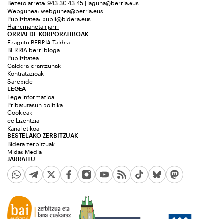
Bezero arreta: 943 30 43 45 | laguna@berria.eus
Webgunea:
webgunea@berria.eus
Publizitatea:
publi@bidera.eus
Harremanetan jarri
ORRIALDE KORPORATIBOAK
Ezagutu BERRIA Taldea
BERRIA berri bloga
Publizitatea
Galdera-erantzunak
Kontratazioak
Sarebide
LEGEA
Lege informazioa
Pribatutasun politika
Cookieak
cc Lizentzia
Kanal etikoa
BESTELAKO ZERBITZUAK
Bidera zerbitzuak
Midas Media
JARRAITU