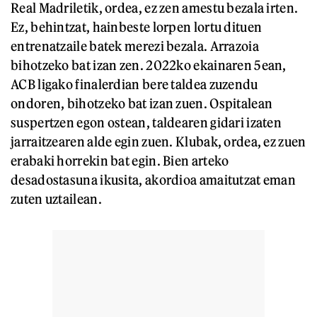
Real Madriletik, ordea, ez zen amestu bezala irten.
Ez, behintzat, hainbeste lorpen lortu dituen
entrenatzaile batek merezi bezala. Arrazoia
bihotzeko bat izan zen. 2022ko ekainaren 5ean,
ACB ligako finalerdian bere taldea zuzendu
ondoren, bihotzeko bat izan zuen. Ospitalean
suspertzen egon ostean, taldearen gidari izaten
jarraitzearen alde egin zuen. Klubak, ordea, ez zuen
erabaki horrekin bat egin. Bien arteko
desadostasuna ikusita, akordioa amaitutzat eman
zuten uztailean.