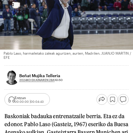
Pablo Laso, harmailetako zaleak agurtzen, aurten, Madrilen. JUANJO MARTIN /
EFE
Beñat Mujika Telleria
2024KO EKAINAREN 28A
10:50
Entzun
00:00:00
00:04:43
Baskoniak badauka entrenatzaile berria. Eta ez da
edonor. Pablo Laso (Gasteiz, 1967) eseriko da Buesa
Arenako aulkian. Gasteiztarra Bayern Munichen ari