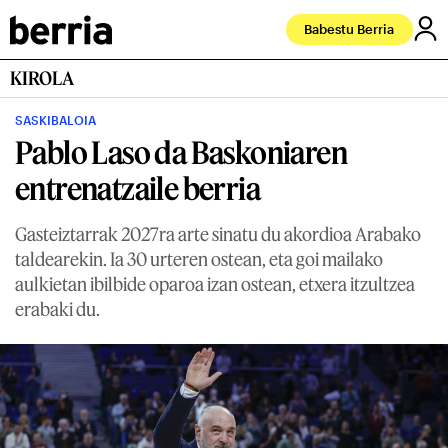
Babestu Berria
KIROLA
SASKIBALOIA
Pablo Laso da Baskoniaren
entrenatzaile berria
Gasteiztarrak 2027ra arte sinatu du akordioa Arabako
taldearekin. Ia 30 urteren ostean, eta goi mailako
aulkietan ibilbide oparoa izan ostean, etxera itzultzea
erabaki du.