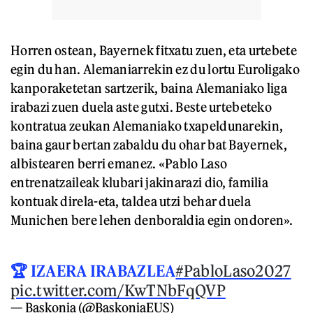
Horren ostean, Bayernek fitxatu zuen, eta urtebete
egin du han. Alemaniarrekin ez du lortu Euroligako
kanporaketetan sartzerik, baina Alemaniako liga
irabazi zuen duela aste gutxi. Beste urtebeteko
kontratua zeukan Alemaniako txapeldunarekin,
baina gaur bertan zabaldu du ohar bat Bayernek,
albistearen berri emanez. «Pablo Laso
entrenatzaileak klubari jakinarazi dio, familia
kontuak direla-eta, taldea utzi behar duela
Munichen bere lehen denboraldia egin ondoren».
🏆 IZAERA IRABAZLEA
#PabloLaso2027
pic.twitter.com/KwTNbFqQVP
— Baskonia (@BaskoniaEUS)