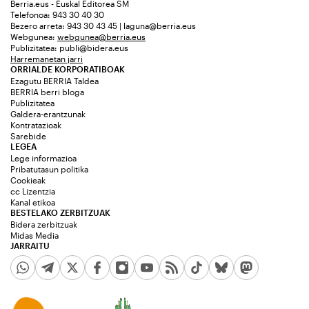
Berria.eus - Euskal Editorea SM
Telefonoa: 943 30 40 30
Bezero arreta: 943 30 43 45 | laguna@berria.eus
Webgunea:
webgunea@berria.eus
Publizitatea:
publi@bidera.eus
Harremanetan jarri
ORRIALDE KORPORATIBOAK
Ezagutu BERRIA Taldea
BERRIA berri bloga
Publizitatea
Galdera-erantzunak
Kontratazioak
Sarebide
LEGEA
Lege informazioa
Pribatutasun politika
Cookieak
cc Lizentzia
Kanal etikoa
BESTELAKO ZERBITZUAK
Bidera zerbitzuak
Midas Media
JARRAITU