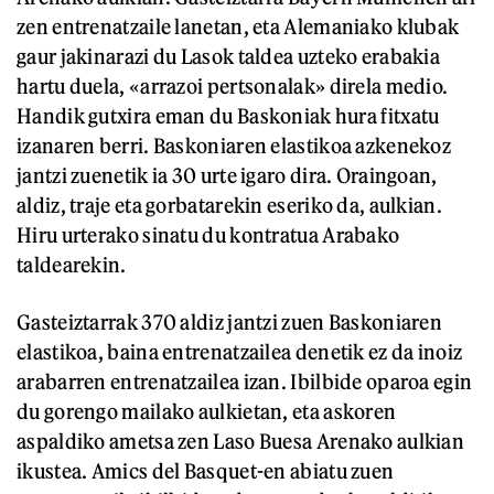
zen entrenatzaile lanetan, eta Alemaniako klubak
gaur jakinarazi du Lasok taldea uzteko erabakia
hartu duela, «arrazoi pertsonalak» direla medio.
Handik gutxira eman du Baskoniak hura fitxatu
izanaren berri. Baskoniaren elastikoa azkenekoz
jantzi zuenetik ia 30 urte igaro dira. Oraingoan,
aldiz, traje eta gorbatarekin eseriko da, aulkian.
Hiru urterako sinatu du kontratua Arabako
taldearekin.
Gasteiztarrak 370 aldiz jantzi zuen Baskoniaren
elastikoa, baina entrenatzailea denetik ez da inoiz
arabarren entrenatzailea izan. Ibilbide oparoa egin
du gorengo mailako aulkietan, eta askoren
aspaldiko ametsa zen Laso Buesa Arenako aulkian
ikustea. Amics del Basquet-en abiatu zuen