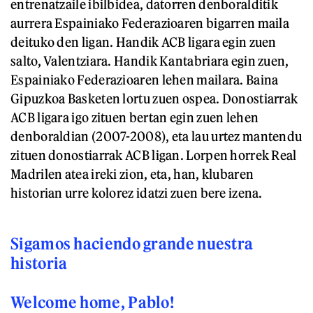
entrenatzaile ibilbidea, datorren denboralditik
aurrera Espainiako Federazioaren bigarren maila
deituko den ligan. Handik ACB ligara egin zuen
salto, Valentziara. Handik Kantabriara egin zuen,
Espainiako Federazioaren lehen mailara. Baina
Gipuzkoa Basketen lortu zuen ospea. Donostiarrak
ACB ligara igo zituen bertan egin zuen lehen
denboraldian (2007-2008), eta lau urtez mantendu
zituen donostiarrak ACB ligan. Lorpen horrek Real
Madrilen atea ireki zion, eta, han, klubaren
historian urre kolorez idatzi zuen bere izena.
Sigamos haciendo grande nuestra
historia
Welcome home, Pablo!