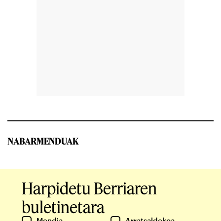
NABARMENDUAK
Harpidetu Berriaren
buletinetara
Mendia
Arratsaldekoa