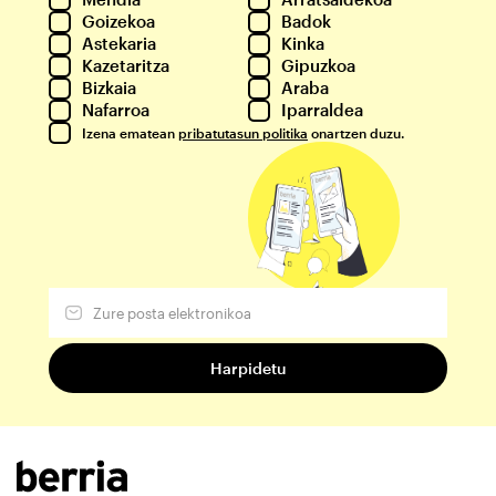
Goizekoa
Badok
Astekaria
Kinka
Kazetaritza
Gipuzkoa
Bizkaia
Araba
Nafarroa
Iparraldea
Izena ematean
pribatutasun politika
onartzen duzu.