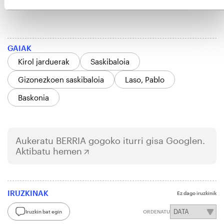
GAIAK
Kirol jarduerak
Saskibaloia
Gizonezkoen saskibaloia
Laso, Pablo
Baskonia
Aukeratu
BERRIA
gogoko iturri gisa Googlen.
Aktibatu hemen
IRUZKINAK
Ez dago iruzkinik
Iruzkin bat egin
ORDENATU