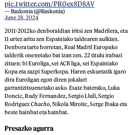
pic.twitter.com/PR0ex8D8AV
— Baskonia (@Baskonia)
June 28, 2024
2011-2012ko denboraldian iritsi zen Madrilera, eta
11 urtez aritu zen Espainiako taldearen aulkian.
Denbora tarte horretan, Real Madril Europako
talderik onenetako bat izan zen. 22 titulu irabazi
zituen: bi Euroliga, sei ACB liga, sei Espainiako
Kopa eta zazpi Superkopa. Haren eskuetatik igaro
dira Euroligan egon diren jokalari
garrantzitsuenetako asko. Esate baterako, Luka
Doncic, Rudy Fernandez, Sergio Llull, Sergio
Rodriguez
Chacho
, Nikola Mirotic, Serge Ibaka eta
beste hainbat eta hainbat.
Presazko agurra