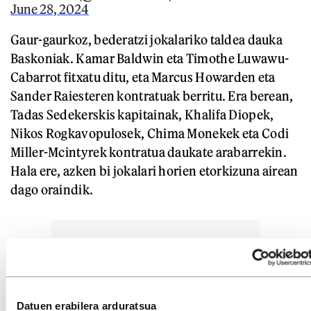
June 28, 2024
Gaur-gaurkoz, bederatzi jokalariko taldea dauka
Baskoniak. Kamar Baldwin eta Timothe Luwawu-
Cabarrot fitxatu ditu, eta Marcus Howarden eta
Sander Raiesteren kontratuak berritu. Era berean,
Tadas Sedekerskis kapitainak, Khalifa Diopek,
Nikos Rogkavopulosek, Chima Monekek eta Codi
Miller-Mcintyrek kontratua daukate arabarrekin.
Hala ere, azken bi jokalari horien etorkizuna airean
dago oraindik.
Datuen erabilera arduratsua