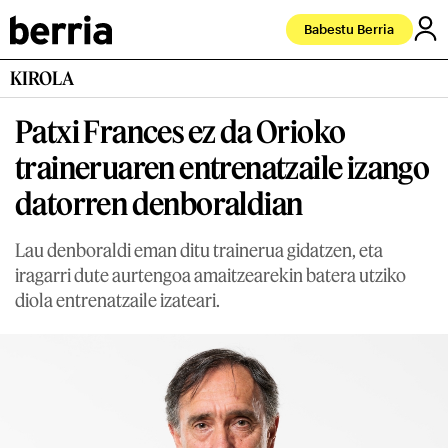
Babestu Berria
KIROLA
Patxi Frances ez da Orioko
traineruaren entrenatzaile izango
datorren denboraldian
Lau denboraldi eman ditu trainerua gidatzen, eta
iragarri dute aurtengoa amaitzearekin batera utziko
diola entrenatzaile izateari.