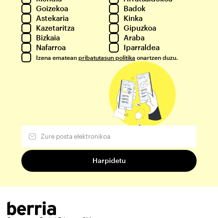
Goizekoa
Badok
Astekaria
Kinka
Kazetaritza
Gipuzkoa
Bizkaia
Araba
Nafarroa
Iparraldea
Izena ematean
pribatutasun politika
onartzen duzu.