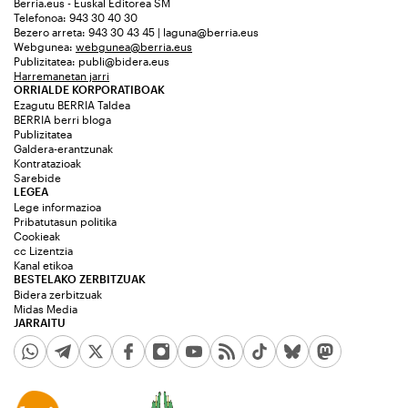
Berria.eus - Euskal Editorea SM
Telefonoa: 943 30 40 30
Bezero arreta: 943 30 43 45 | laguna@berria.eus
Webgunea:
webgunea@berria.eus
Publizitatea:
publi@bidera.eus
Harremanetan jarri
ORRIALDE KORPORATIBOAK
Ezagutu BERRIA Taldea
BERRIA berri bloga
Publizitatea
Galdera-erantzunak
Kontratazioak
Sarebide
LEGEA
Lege informazioa
Pribatutasun politika
Cookieak
cc Lizentzia
Kanal etikoa
BESTELAKO ZERBITZUAK
Bidera zerbitzuak
Midas Media
JARRAITU