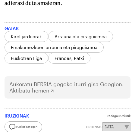
adierazi dute amaieran.
GAIAK
Kirol jarduerak
Arrauna eta piraguismoa
Emakumezkoen arrauna eta piraguismoa
Euskotren Liga
Frances, Patxi
Aukeratu
BERRIA
gogoko iturri gisa Googlen.
Aktibatu hemen
IRUZKINAK
Ez dago iruzkinik
Iruzkin bat egin
ORDENATU