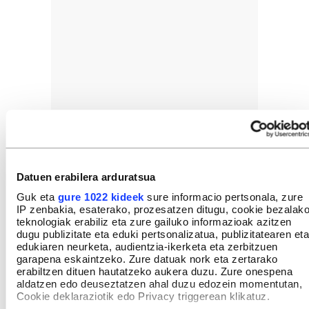
Datuen erabilera arduratsua
GEHIEN IRAKURRIAK
Guk eta
gure 1022 kideek
sure informacio pertsonala, zure
IP zenbakia, esaterako, prozesatzen ditugu, cookie bezalak
teknologiak erabiliz eta zure gailuko informazioak azitzen
dugu publizitate eta eduki pertsonalizatua, publizitatearen eta
edukiaren neurketa, audientzia-ikerketa eta zerbitzuen
garapena eskaintzeko. Zure datuak nork eta zertarako
erabiltzen dituen hautatzeko aukera duzu. Zure onespena
INTERESGARRIA IZANGO ZAIZU
aldatzen edo deuseztatzen ahal duzu edozein momentutan,
Cookie deklaraziotik edo Privacy triggerean klikatuz.