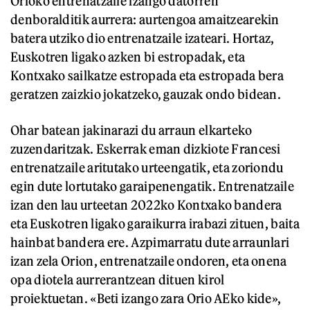
Orioko entrenatzaile izango datorren
denboralditik aurrera: aurtengoa amaitzearekin
batera utziko dio entrenatzaile izateari. Hortaz,
Euskotren ligako azken bi estropadak, eta
Kontxako sailkatze estropada eta estropada bera
geratzen zaizkio jokatzeko, gauzak ondo bidean.
Ohar batean jakinarazi du arraun elkarteko
zuzendaritzak. Eskerrak eman dizkiote Francesi
entrenatzaile aritutako urteengatik, eta zoriondu
egin dute lortutako garaipenengatik. Entrenatzaile
izan den lau urteetan 2022ko Kontxako bandera
eta Euskotren ligako garaikurra irabazi zituen, baita
hainbat bandera ere. Azpimarratu dute arraunlari
izan zela Orion, entrenatzaile ondoren, eta onena
opa diotela aurrerantzean dituen kirol
proiektuetan. «Beti izango zara Orio AEko kide»,