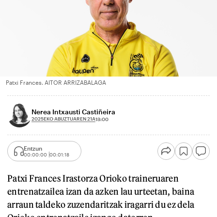
Patxi Frances. AITOR ARRIZABALAGA
Nerea Intxausti Castiñeira
2025EKO ABUZTUAREN 21A
13:00
Entzun
00:00:00
00:01:18
Patxi Frances Irastorza Orioko traineruaren
entrenatzailea izan da azken lau urteetan, baina
arraun taldeko zuzendaritzak iragarri du ez dela