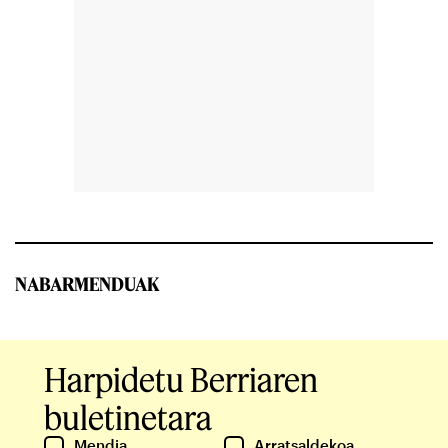
NABARMENDUAK
Harpidetu Berriaren
buletinetara
Mendia
Arratsaldekoa