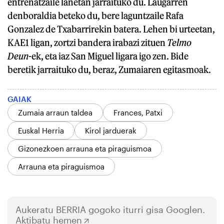
entrenatzaile lanetan jarraituko du. Laugarren
denboraldia beteko du, bere laguntzaile Rafa
Gonzalez de Txabarrirekin batera. Lehen bi urteetan,
KAE1 ligan, zortzi bandera irabazi zituen
Telmo
Deun
-ek, eta iaz San Miguel ligara igo zen. Bide
beretik jarraituko du, beraz, Zumaiaren egitasmoak.
GAIAK
Zumaia arraun taldea
Frances, Patxi
Euskal Herria
Kirol jarduerak
Gizonezkoen arrauna eta piraguismoa
Arrauna eta piraguismoa
Aukeratu
BERRIA
gogoko iturri gisa Googlen.
Aktibatu hemen