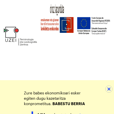
Zure babes ekonomikoari esker
egiten dugu kazetaritza
konprometitua.
BABESTU BERRIA