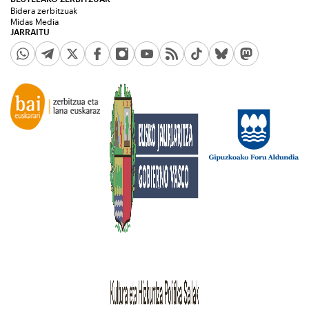
Bidera zerbitzuak
Midas Media
JARRAITU