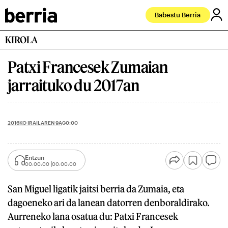
Babestu Berria
KIROLA
Patxi Francesek Zumaian
jarraituko du 2017an
2016KO IRAILAREN 9A
00:00
Entzun
00:00:00
00:00:00
San Miguel ligatik jaitsi berria da Zumaia, eta
dagoeneko ari da lanean datorren denboraldirako.
Aurreneko lana osatua du: Patxi Francesek