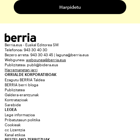
Berria.eus - Euskal Editorea SM
Telefonoa: 943 30 40 30
Bezero arreta: 943 30 43 45 | laguna@berria.eus
Webgunea:
webgunea@berria.eus
Publizitatea:
publi@bidera.eus
Harremanetan jarri
ORRIALDE KORPORATIBOAK
Ezagutu BERRIA Taldea
BERRIA berri bloga
Publizitatea
Galdera-erantzunak
Kontratazioak
Sarebide
LEGEA
Lege informazioa
Pribatutasun politika
Cookieak
cc Lizentzia
Kanal etikoa
BESTELAKO ZERBITZUAK