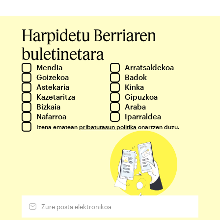
Harpidetu Berriaren
buletinetara
Mendia
Arratsaldekoa
Goizekoa
Badok
Astekaria
Kinka
Kazetaritza
Gipuzkoa
Bizkaia
Araba
Nafarroa
Iparraldea
Izena ematean
pribatutasun politika
onartzen duzu.