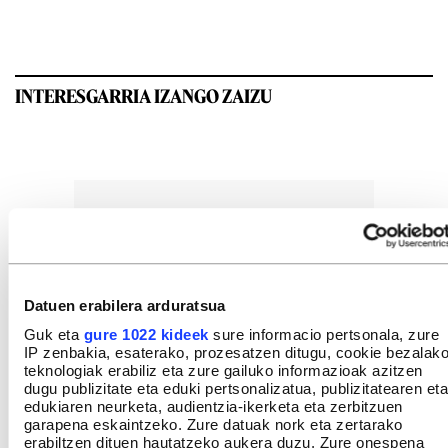
INTERESGARRIA IZANGO ZAIZU
Datuen erabilera arduratsua
Guk eta
gure 1022 kideek
sure informacio pertsonala, zure
IP zenbakia, esaterako, prozesatzen ditugu, cookie bezalak
teknologiak erabiliz eta zure gailuko informazioak azitzen
dugu publizitate eta eduki pertsonalizatua, publizitatearen eta
edukiaren neurketa, audientzia-ikerketa eta zerbitzuen
garapena eskaintzeko. Zure datuak nork eta zertarako
erabiltzen dituen hautatzeko aukera duzu. Zure onespena