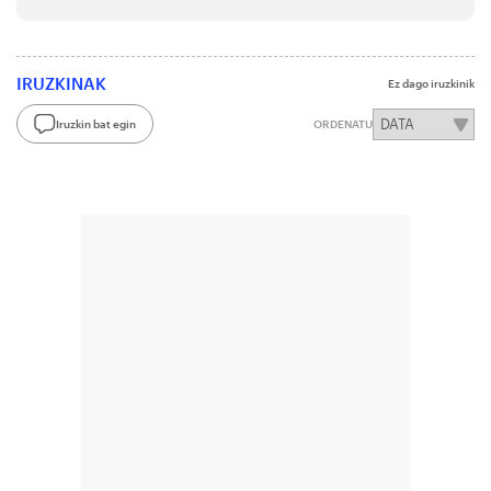
IRUZKINAK
Ez dago iruzkinik
Iruzkin bat egin
ORDENATU