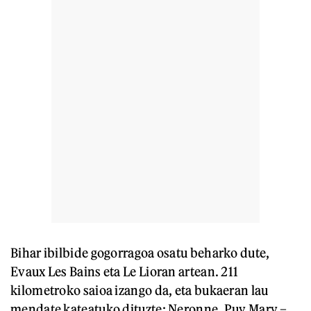
Bihar ibilbide gogorragoa osatu beharko dute,
Evaux Les Bains eta Le Lioran artean. 211
kilometroko saioa izango da, eta bukaeran lau
mendate kateatuko dituzte: Neronne, Puy Mary –