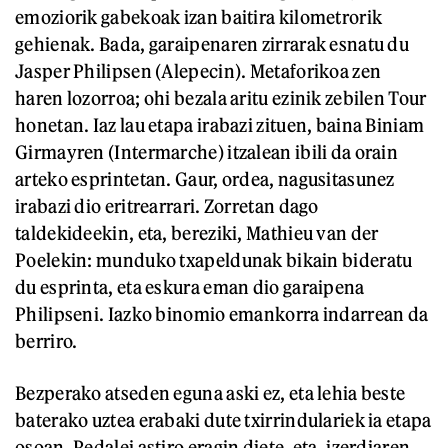
emoziorik gabekoak izan baitira kilometrorik
gehienak. Bada, garaipenaren zirrarak esnatu du
Jasper Philipsen (Alepecin). Metaforikoa zen
haren lozorroa; ohi bezala aritu ezinik zebilen Tour
honetan. Iaz lau etapa irabazi zituen, baina Biniam
Girmayren (Intermarche) itzalean ibili da orain
arteko esprintetan. Gaur, ordea, nagusitasunez
irabazi dio eritrearrari. Zorretan dago
taldekideekin, eta, bereziki, Mathieu van der
Poelekin: munduko txapeldunak bikain bideratu
du esprinta, eta eskura eman dio garaipena
Philipseni. Iazko binomio emankorra indarrean da
berriro.
Bezperako atseden eguna aski ez, eta lehia beste
baterako uztea erabaki dute txirrindulariek ia etapa
osoan. Pedalei astiro eragin diete, eta, izerdiaren