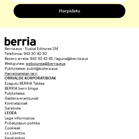
Berria.eus - Euskal Editorea SM
Telefonoa: 943 30 40 30
Bezero arreta: 943 30 43 45 | laguna@berria.eus
Webgunea:
webgunea@berria.eus
Publizitatea:
publi@bidera.eus
Harremanetan jarri
ORRIALDE KORPORATIBOAK
Ezagutu BERRIA Taldea
BERRIA berri bloga
Publizitatea
Galdera-erantzunak
Kontratazioak
Sarebide
LEGEA
Lege informazioa
Pribatutasun politika
Cookieak
cc Lizentzia
Kanal etikoa