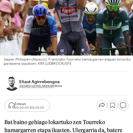
Jasper Philispen (Alpecin), Frantziako Tourreko hamargarren etapan lorturiko
garaipena ospatzen. KIM LUDBROOK/EFE
Eñaut Agirrebengoa
2024KO UZTAILAREN 9A
19:04
Entzun
00:00:00
00:05:20
Bat baino gehiago lokartuko zen Tourreko
hamargarren etapa ikusten. Ulergarria da, batere