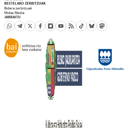
BESTELAKO ZERBITZUAK
Bidera zerbitzuak
Midas Media
JARRAITU