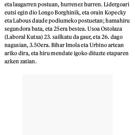
eta laugarren postuan, hurrenez hurren. Lidergoari
eutsi egin dio Longo Borghinik, eta orain Kopecky
eta Labous daude podiumeko postuetan; hamahiru
segundora bata, eta 25era bestea. Usoa Ostolaza
(Laboral Kutxa) 23. sailkatu da gaur, eta 26. dago
nagusian, 3.50era. Bihar Imola eta Urbino artean
ariko dira, eta hiru mendate igoko dituzte etaparen
azken zatian.