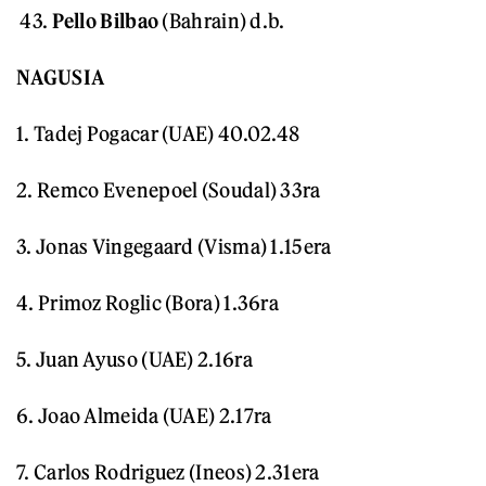
43.
Pello Bilbao
(Bahrain) d.b.
NAGUSIA
1. Tadej Pogacar (UAE) 40.02.48
2. Remco Evenepoel (Soudal) 33ra
3. Jonas Vingegaard (Visma) 1.15era
4. Primoz Roglic (Bora) 1.36ra
5. Juan Ayuso (UAE) 2.16ra
6. Joao Almeida (UAE) 2.17ra
7. Carlos Rodriguez (Ineos) 2.31era