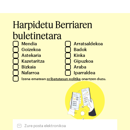
Harpidetu Berriaren
buletinetara
Mendia
Arratsaldekoa
Goizekoa
Badok
Astekaria
Kinka
Kazetaritza
Gipuzkoa
Bizkaia
Araba
Nafarroa
Iparraldea
Izena ematean
pribatutasun politika
onartzen duzu.