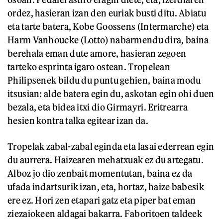
ordez, hasieran izan den euriak busti ditu. Abiatu
eta tarte batera, Kobe Goossens (Intermarche) eta
Harm Vanhoucke (Lotto) nabarmendu dira, baina
berehala eman dute amore, hasieran zegoen
tarteko esprinta igaro ostean. Tropelean
Philipsenek bildu du puntu gehien, baina modu
itsusian: alde batera egin du, askotan egin ohi duen
bezala, eta bidea itxi dio Girmayri. Eritrearra
hesien kontra talka egitear izan da.
Tropelak zabal-zabal eginda eta lasai ederrean egin
du aurrera. Haizearen mehatxuak ez du artegatu.
Alboz jo dio zenbait momentutan, baina ez da
ufada indartsurik izan, eta, hortaz, haize babesik
ere ez. Hori zen etapari gatz eta piper bat eman
ziezaiokeen aldagai bakarra. Faboritoen taldeek