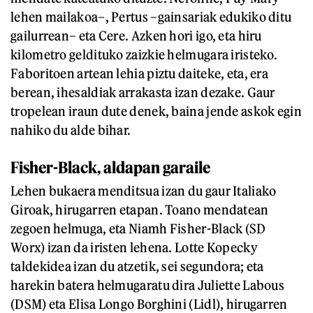
lehen mailakoa–, Pertus –gainsariak edukiko ditu
gailurrean– eta Cere. Azken hori igo, eta hiru
kilometro geldituko zaizkie helmugara iristeko.
Faboritoen artean lehia piztu daiteke, eta, era
berean, ihesaldiak arrakasta izan dezake. Gaur
tropelean iraun dute denek, baina jende askok egin
nahiko du alde bihar.
Fisher-Black, aldapan garaile
Lehen bukaera menditsua izan du gaur Italiako
Giroak, hirugarren etapan. Toano mendatean
zegoen helmuga, eta Niamh Fisher-Black (SD
Worx) izan da iristen lehena. Lotte Kopecky
taldekidea izan du atzetik, sei segundora; eta
harekin batera helmugaratu dira Juliette Labous
(DSM) eta Elisa Longo Borghini (Lidl), hirugarren