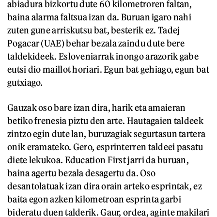
abiadura bizkortu dute 60 kilometroren faltan,
baina alarma faltsua izan da. Buruan igaro nahi
zuten gune arriskutsu bat, besterik ez. Tadej
Pogacar (UAE) behar bezala zaindu dute bere
taldekideek. Esloveniarrak inongo arazorik gabe
eutsi dio maillot horiari. Egun bat gehiago, egun bat
gutxiago.
Gauzak oso bare izan dira, harik eta amaieran
betiko frenesia piztu den arte. Hautagaien taldeek
zintzo egin dute lan, buruzagiak segurtasun tartera
onik eramateko. Gero, esprinterren taldeei pasatu
diete lekukoa. Education First jarri da buruan,
baina agertu bezala desagertu da. Oso
desantolatuak izan dira orain arteko esprintak, ez
baita egon azken kilometroan esprinta garbi
bideratu duen talderik. Gaur, ordea, aginte makilari