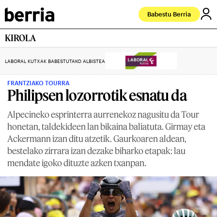
Babestu Berria
KIROLA
LABORAL KUTXAK BABESTUTAKO ALBISTEA
FRANTZIAKO TOURRA
Philipsen lozorrotik esnatu da
Alpecineko esprinterra aurrenekoz nagusitu da Tour
honetan, taldekideen lan bikaina baliatuta. Girmay eta
Ackermann izan ditu atzetik. Gaurkoaren aldean,
bestelako zirrara izan dezake biharko etapak: lau
mendate igoko dituzte azken txanpan.