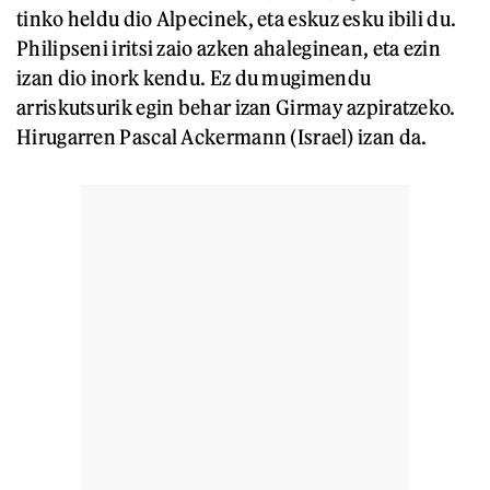
tinko heldu dio Alpecinek, eta eskuz esku ibili du.
Philipseni iritsi zaio azken ahaleginean, eta ezin
izan dio inork kendu. Ez du mugimendu
arriskutsurik egin behar izan Girmay azpiratzeko.
Hirugarren Pascal Ackermann (Israel) izan da.