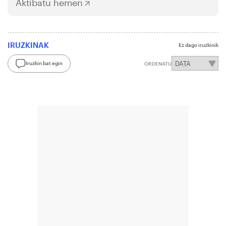
Aktibatu hemen
IRUZKINAK
Ez dago iruzkinik
Iruzkin bat egin
ORDENATU