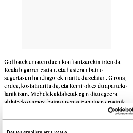
Gol batek ematen duen konfiantzarekin irten da
Reala bigarren zatian, eta hasieran baino
segurtasun handiagorekin aritu da zelaian. Girona,
ordea, kostata aritu da, eta Remirok ez du aparteko
lanik izan. Michelek aldaketak egin ditu egoera
aldatzeko asmoz, baina apenas izan duen eraginik
taldearen jokoan. Realak kontrolpean zuen
partida, eta, batez ere, Gironaren aukera bakanak
uxatzen ahalegindu da.
Datuen erabilera arduratsua