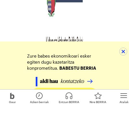
Zure babes ekonomikoari esker
egiten dugu kazetaritza
konprometitua.
BABESTU BERRIA
Egin zure ekarpena
Gaur
Azken berriak
Entzun BERRIA
Nire BERRIA
Atalak