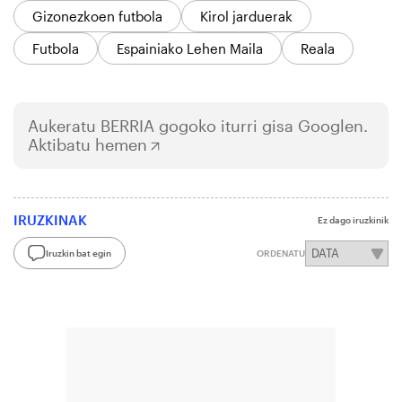
Gizonezkoen futbola
Kirol jarduerak
Futbola
Espainiako Lehen Maila
Reala
Aukeratu
BERRIA
gogoko iturri gisa Googlen.
Aktibatu hemen
IRUZKINAK
Ez dago iruzkinik
Iruzkin bat egin
ORDENATU