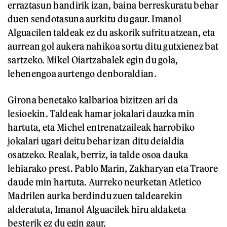
erraztasun handirik izan, baina berreskuratu behar
duen sendotasuna aurkitu du gaur. Imanol
Alguacilen taldeak ez du askorik sufritu atzean, eta
aurrean gol aukera nahikoa sortu ditu gutxienez bat
sartzeko. Mikel Oiartzabalek egin du gola,
lehenengoa aurtengo denboraldian.
Girona benetako kalbarioa bizitzen ari da
lesioekin. Taldeak hamar jokalari dauzka min
hartuta, eta Michel entrenatzaileak harrobiko
jokalari ugari deitu behar izan ditu deialdia
osatzeko. Realak, berriz, ia talde osoa dauka
lehiarako prest. Pablo Marin, Zakharyan eta Traore
daude min hartuta. Aurreko neurketan Atletico
Madrilen aurka berdindu zuen taldearekin
alderatuta, Imanol Alguacilek hiru aldaketa
besterik ez du egin gaur.