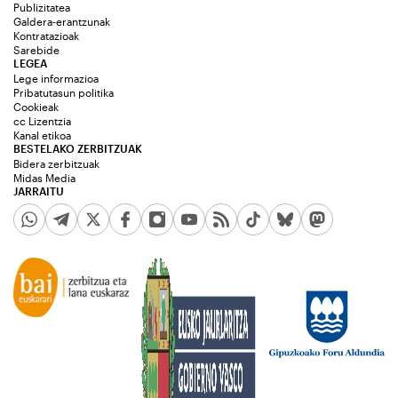
Publizitatea
Galdera-erantzunak
Kontratazioak
Sarebide
LEGEA
Lege informazioa
Pribatutasun politika
Cookieak
cc Lizentzia
Kanal etikoa
BESTELAKO ZERBITZUAK
Bidera zerbitzuak
Midas Media
JARRAITU