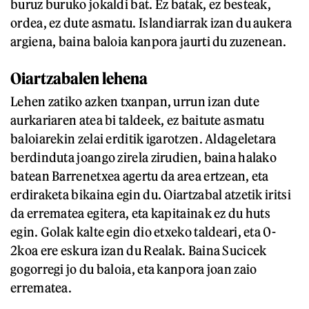
buruz buruko jokaldi bat. Ez batak, ez besteak,
ordea, ez dute asmatu. Islandiarrak izan du aukera
argiena, baina baloia kanpora jaurti du zuzenean.
Oiartzabalen lehena
Lehen zatiko azken txanpan, urrun izan dute
aurkariaren atea bi taldeek, ez baitute asmatu
baloiarekin zelai erditik igarotzen. Aldageletara
berdinduta joango zirela zirudien, baina halako
batean Barrenetxea agertu da area ertzean, eta
erdiraketa bikaina egin du. Oiartzabal atzetik iritsi
da errematea egitera, eta kapitainak ez du huts
egin. Golak kalte egin dio etxeko taldeari, eta 0-
2koa ere eskura izan du Realak. Baina Sucicek
gogorregi jo du baloia, eta kanpora joan zaio
errematea.