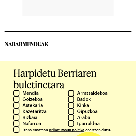
NABARMENDUAK
Harpidetu Berriaren
buletinetara
Mendia
Arratsaldekoa
Goizekoa
Badok
Astekaria
Kinka
Kazetaritza
Gipuzkoa
Bizkaia
Araba
Nafarroa
Iparraldea
Izena ematean
pribatutasun politika
onartzen duzu.