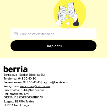
Berria.eus - Euskal Editorea SM
Telefonoa: 943 30 40 30
Bezero arreta: 943 30 43 45 | laguna@berria.eus
Webgunea:
webgunea@berria.eus
Publizitatea:
publi@bidera.eus
Harremanetan jarri
ORRIALDE KORPORATIBOAK
Ezagutu BERRIA Taldea
BERRIA berri bloga