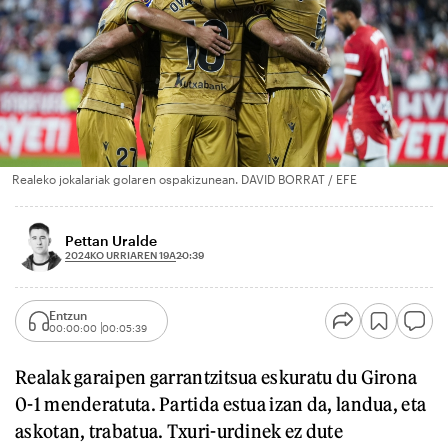
Realeko jokalariak golaren ospakizunean. DAVID BORRAT / EFE
Pettan Uralde
2024KO URRIAREN 19A
20:39
Entzun
00:00:00
00:05:39
Realak garaipen garrantzitsua eskuratu du Girona
0-1 menderatuta. Partida estua izan da, landua, eta
askotan, trabatua. Txuri-urdinek ez dute