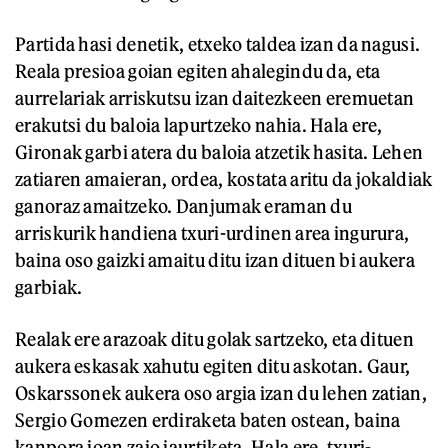
Partida hasi denetik, etxeko taldea izan da nagusi.
Reala presioa goian egiten ahalegindu da, eta
aurrelariak arriskutsu izan daitezkeen eremuetan
erakutsi du baloia lapurtzeko nahia. Hala ere,
Gironak garbi atera du baloia atzetik hasita. Lehen
zatiaren amaieran, ordea, kostata aritu da jokaldiak
ganoraz amaitzeko. Danjumak eraman du
arriskurik handiena txuri-urdinen area ingurura,
baina oso gaizki amaitu ditu izan dituen bi aukera
garbiak.
Realak ere arazoak ditu golak sartzeko, eta dituen
aukera eskasak xahutu egiten ditu askotan. Gaur,
Oskarssonek aukera oso argia izan du lehen zatian,
Sergio Gomezen erdiraketa baten ostean, baina
kanpora joan zaio jaurtiketa. Hala ere, txuri-