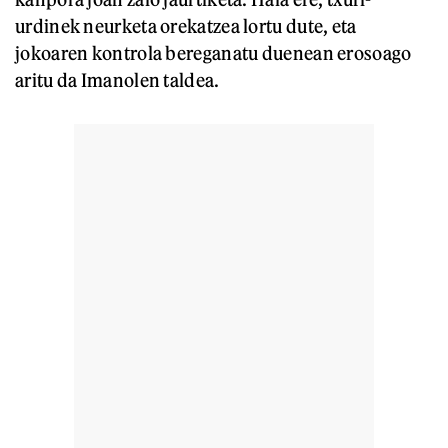
urdinek neurketa orekatzea lortu dute, eta
jokoaren kontrola bereganatu duenean erosoago
aritu da Imanolen taldea.