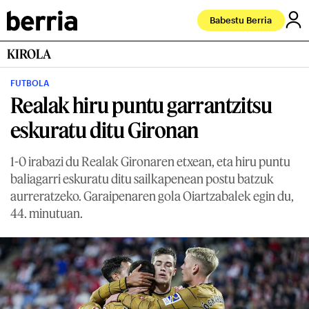
Babestu Berria
KIROLA
FUTBOLA
Realak hiru puntu garrantzitsu
eskuratu ditu Gironan
1-0 irabazi du Realak Gironaren etxean, eta hiru puntu
baliagarri eskuratu ditu sailkapenean postu batzuk
aurreratzeko. Garaipenaren gola Oiartzabalek egin du,
44. minutuan.