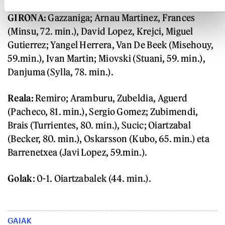
GIRONA:
Gazzaniga; Arnau Martinez, Frances
(Minsu, 72. min.), David Lopez, Krejci, Miguel
Gutierrez; Yangel Herrera, Van De Beek (Misehouy,
59.min.), Ivan Martin; Miovski (Stuani, 59. min.),
Danjuma (Sylla, 78. min.).
Reala:
Remiro; Aramburu, Zubeldia, Aguerd
(Pacheco, 81. min.), Sergio Gomez; Zubimendi,
Brais (Turrientes, 80. min.), Sucic; Oiartzabal
(Becker, 80. min.), Oskarsson (Kubo, 65. min.) eta
Barrenetxea (Javi Lopez, 59.min.).
Golak
: 0-1. Oiartzabalek (44. min.).
GAIAK