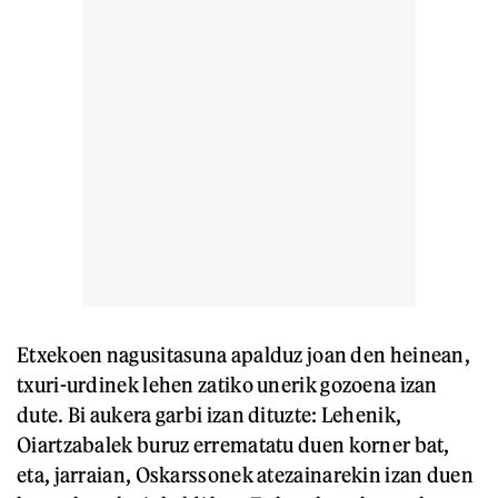
Etxekoen nagusitasuna apalduz joan den heinean,
txuri-urdinek lehen zatiko unerik gozoena izan
dute. Bi aukera garbi izan dituzte: Lehenik,
Oiartzabalek buruz errematatu duen korner bat,
eta, jarraian, Oskarssonek atezainarekin izan duen