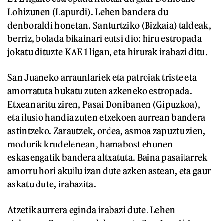
Lohizunen (Lapurdi). Lehen bandera du
denboraldi honetan. Santurtziko (Bizkaia) taldeak,
berriz, bolada bikainari eutsi dio: hiru estropada
jokatu dituzte KAE 1 ligan, eta hirurak irabazi ditu.
San Juaneko arraunlariek eta patroiak triste eta
amorratuta bukatu zuten azkeneko estropada.
Etxean aritu ziren, Pasai Donibanen (Gipuzkoa),
eta ilusio handia zuten etxekoen aurrean bandera
astintzeko. Zarautzek, ordea, asmoa zapuztu zien,
modurik krudelenean, hamabost ehunen
eskasengatik bandera altxatuta. Baina pasaitarrek
amorru hori akuilu izan dute azken astean, eta gaur
askatu dute, irabazita.
Atzetik aurrera eginda irabazi dute. Lehen