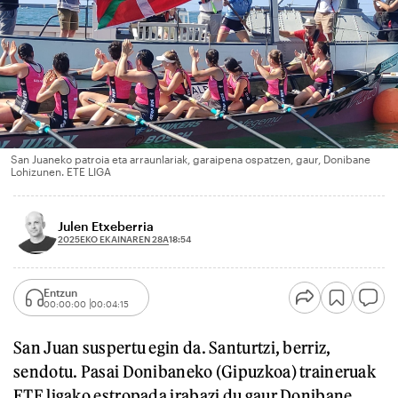
San Juaneko patroia eta arraunlariak, garaipena ospatzen, gaur, Donibane
Lohizunen. ETE LIGA
Julen Etxeberria
2025EKO EKAINAREN 28A
18:54
Entzun
00:00:00
00:04:15
San Juan suspertu egin da. Santurtzi, berriz,
sendotu. Pasai Donibaneko (Gipuzkoa) traineruak
ETE ligako estropada irabazi du gaur Donibane