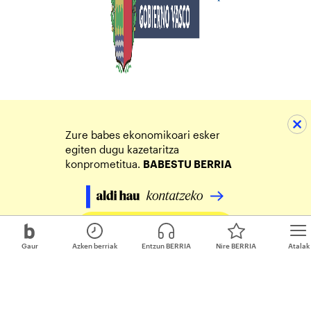
Zure babes ekonomikoari esker
egiten dugu kazetaritza
konprometitua.
BABESTU BERRIA
Egin zure ekarpena
Gaur
Azken berriak
Entzun BERRIA
Nire BERRIA
Atalak