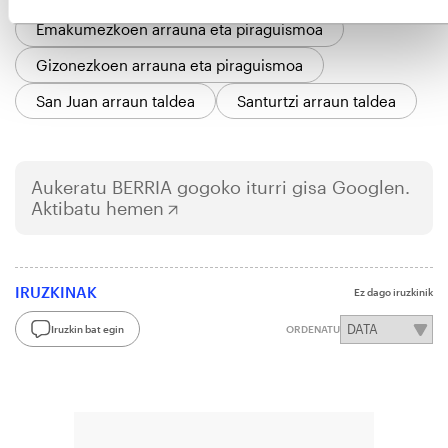
Emakumezkoen arrauna eta piraguismoa
Gizonezkoen arrauna eta piraguismoa
San Juan arraun taldea
Santurtzi arraun taldea
Aukeratu
BERRIA
gogoko iturri gisa Googlen.
Aktibatu hemen
IRUZKINAK
Ez dago iruzkinik
Iruzkin bat egin
ORDENATU