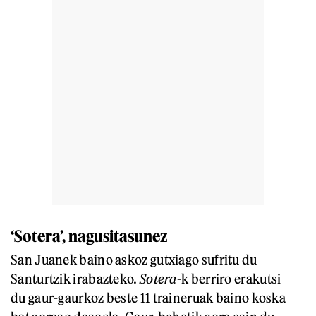
‘
Sotera’, nagusitasunez
San Juanek baino askoz gutxiago sufritu du
Santurtzik irabazteko.
Sotera
-k berriro erakutsi
du gaur-gaurkoz beste 11 traineruak baino koska