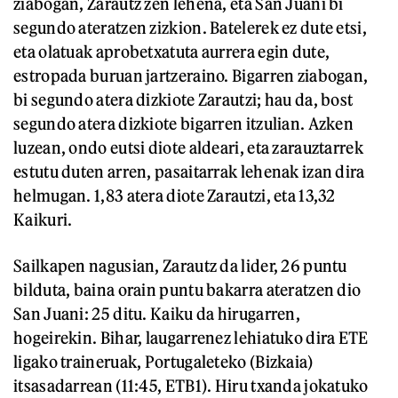
ziabogan, Zarautz zen lehena, eta San Juani bi
segundo ateratzen zizkion. Batelerek ez dute etsi,
eta olatuak aprobetxatuta aurrera egin dute,
estropada buruan jartzeraino. Bigarren ziabogan,
bi segundo atera dizkiote Zarautzi; hau da, bost
segundo atera dizkiote bigarren itzulian. Azken
luzean, ondo eutsi diote aldeari, eta zarauztarrek
estutu duten arren, pasaitarrak lehenak izan dira
helmugan. 1,83 atera diote Zarautzi, eta 13,32
Kaikuri.
Sailkapen nagusian, Zarautz da lider, 26 puntu
bilduta, baina orain puntu bakarra ateratzen dio
San Juani: 25 ditu. Kaiku da hirugarren,
hogeirekin. Bihar, laugarrenez lehiatuko dira ETE
ligako traineruak, Portugaleteko (Bizkaia)
itsasadarrean (11:45, ETB1). Hiru txanda jokatuko