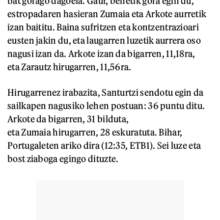
bat gorago dagoela. Gaur, behetik gora egin du,
estropadaren hasieran Zumaia eta Arkote aurretik
izan baititu. Baina sufritzen eta kontzentrazioari
eusten jakin du, eta laugarren luzetik aurrera oso
nagusi izan da. Arkote izan da bigarren, 11,18ra,
eta Zarautz hirugarren, 11,56ra.
Hirugarrenez irabazita, Santurtzi sendotu egin da
sailkapen nagusiko lehen postuan: 36 puntu ditu.
Arkote da bigarren, 31 bilduta,
eta Zumaia hirugarren, 28 eskuratuta. Bihar,
Portugaleten ariko dira (12:35, ETB1). Sei luze eta
bost ziaboga egingo dituzte.