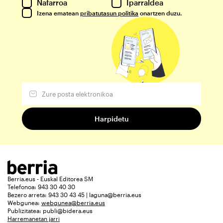
Nafarroa
Iparraldea
Izena ematean
pribatutasun politika
onartzen duzu.
Berria.eus - Euskal Editorea SM
Telefonoa: 943 30 40 30
Bezero arreta: 943 30 43 45 | laguna@berria.eus
Webgunea:
webgunea@berria.eus
Publizitatea:
publi@bidera.eus
Harremanetan jarri