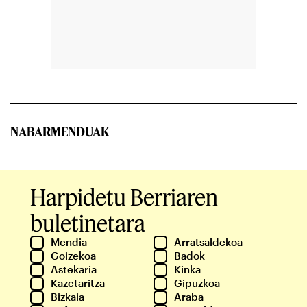
NABARMENDUAK
Harpidetu Berriaren
buletinetara
Mendia
Arratsaldekoa
Goizekoa
Badok
Astekaria
Kinka
Kazetaritza
Gipuzkoa
Bizkaia
Araba