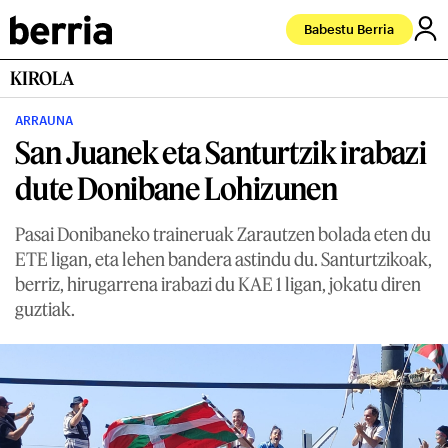
Babestu Berria
KIROLA
ARRAUNA
San Juanek eta Santurtzik irabazi
dute Donibane Lohizunen
Pasai Donibaneko traineruak Zarautzen bolada eten du
ETE ligan, eta lehen bandera astindu du. Santurtzikoak,
berriz, hirugarrena irabazi du KAE 1 ligan, jokatu diren
guztiak.