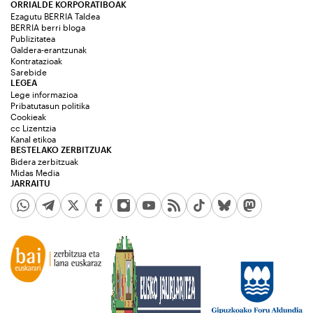
ORRIALDE KORPORATIBOAK
Ezagutu BERRIA Taldea
BERRIA berri bloga
Publizitatea
Galdera-erantzunak
Kontratazioak
Sarebide
LEGEA
Lege informazioa
Pribatutasun politika
Cookieak
cc Lizentzia
Kanal etikoa
BESTELAKO ZERBITZUAK
Bidera zerbitzuak
Midas Media
JARRAITU