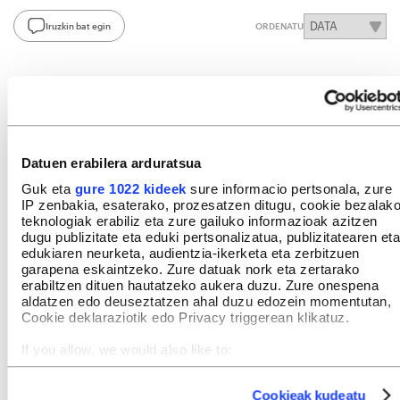
Iruzkin bat egin
ORDENATU
Datuen erabilera arduratsua
Guk eta
gure 1022 kideek
sure informacio pertsonala, zure
IP zenbakia, esaterako, prozesatzen ditugu, cookie bezalak
teknologiak erabiliz eta zure gailuko informazioak azitzen
dugu publizitate eta eduki pertsonalizatua, publizitatearen eta
edukiaren neurketa, audientzia-ikerketa eta zerbitzuen
garapena eskaintzeko. Zure datuak nork eta zertarako
erabiltzen dituen hautatzeko aukera duzu. Zure onespena
aldatzen edo deuseztatzen ahal duzu edozein momentutan,
Cookie deklaraziotik edo Privacy triggerean klikatuz.
If you allow, we would also like to:
Collect information about your geographical location
which can be accurate to within several meters
Cookieak kudeatu