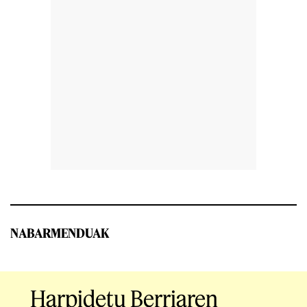
NABARMENDUAK
Harpidetu Berriaren