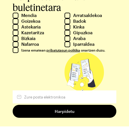
buletinetara
Mendia
Arratsaldekoa
Goizekoa
Badok
Astekaria
Kinka
Kazetaritza
Gipuzkoa
Bizkaia
Araba
Nafarroa
Iparraldea
Izena ematean
pribatutasun politika
onartzen duzu.