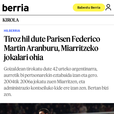
Babestu Berria
KIROLA
HILBERRIA
Tiroz hil dute Parisen Federico
Martin Aranburu, Miarritzeko
jokalari ohia
Goizaldean tirokatu dute 42 urteko argentinarra,
aurretik bi pertsonarekin eztabaida izan eta gero.
2004tik 2006a jokatu zuen Miarritzen, eta
administrazio kontseiluko kide ere izan zen. Bertan bizi
zen.