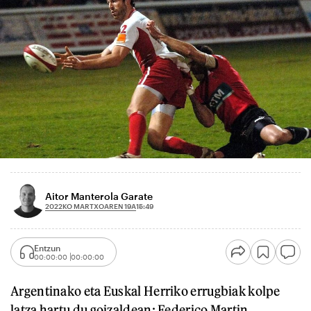
Aitor Manterola Garate
2022KO MARTXOAREN 19A
15:49
Entzun
00:00:00
00:00:00
Argentinako eta Euskal Herriko errugbiak kolpe
latza hartu du goizaldean: Federico Martin