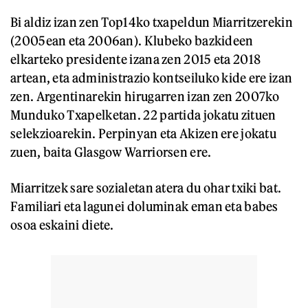
Bi aldiz izan zen Top14ko txapeldun Miarritzerekin
(2005ean eta 2006an). Klubeko bazkideen
elkarteko presidente izana zen 2015 eta 2018
artean, eta administrazio kontseiluko kide ere izan
zen. Argentinarekin hirugarren izan zen 2007ko
Munduko Txapelketan. 22 partida jokatu zituen
selekzioarekin. Perpinyan eta Akizen ere jokatu
zuen, baita Glasgow Warriorsen ere.
Miarritzek sare sozialetan atera du ohar txiki bat.
Familiari eta lagunei doluminak eman eta babes
osoa eskaini diete.