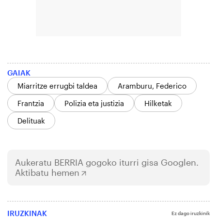
GAIAK
Miarritze errugbi taldea
Aramburu, Federico
Frantzia
Polizia eta justizia
Hilketak
Delituak
Aukeratu
BERRIA
gogoko iturri gisa Googlen.
Aktibatu hemen
IRUZKINAK
Ez dago iruzkinik