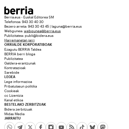
Berria.eus - Euskal Editorea SM
Telefonoa: 943 30 40 30
Bezero arreta: 943 30 43 45 | laguna@berria.eus
Webgunea:
webgunea@berria.eus
Publizitatea:
publi@bidera.eus
Harremanetan jarri
ORRIALDE KORPORATIBOAK
Ezagutu BERRIA Taldea
BERRIA berri bloga
Publizitatea
Galdera-erantzunak
Kontratazioak
Sarebide
LEGEA
Lege informazioa
Pribatutasun politika
Cookieak
cc Lizentzia
Kanal etikoa
BESTELAKO ZERBITZUAK
Bidera zerbitzuak
Midas Media
JARRAITU