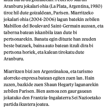
Aranburu jokalari ohia (La Plata, Argentina, 1980)
tiroz hil dute goizaldean, Parisen. Miarritzeko
jokalari ohia (2004-2006) lagun batekin zebilen
Mabillon del Boulevard Saint-Germain auzoan, eta
taberna batean iskanbila izan dute bi
pertsonarekin. Banatu egin dituzte han zeuden
beste batzuek, baina auto batean itzuli dira bi
pertsona horiek, eta kalean tirokatu dute
Aranburu.
Miarritzen bizi zen Argentinakoa, eta turismo
alorreko enpresa batean egiten zuen lan. Hain
zuzen, bazkide zuen Shaun Hegarty lagunarekin
zebilen Parisen. Bien asmoa zen gaur gauean
jokatuko den Frantzia-Ingalaterra Sei Nazioetako
partida ikustera joatea.