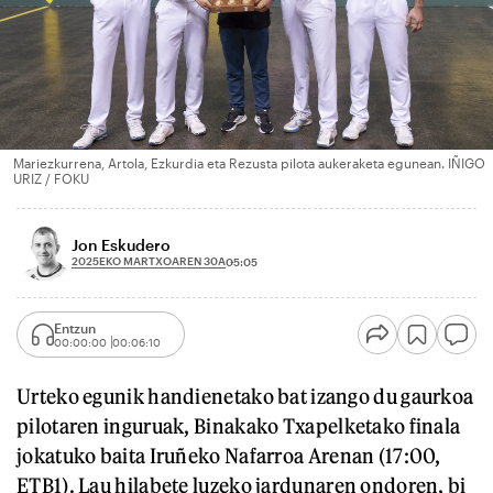
Mariezkurrena, Artola, Ezkurdia eta Rezusta pilota aukeraketa egunean. IÑIGO
URIZ / FOKU
Jon Eskudero
2025EKO MARTXOAREN 30A
05:05
Entzun
00:00:00
00:06:10
Urteko egunik handienetako bat izango du gaurkoa
pilotaren inguruak, Binakako Txapelketako finala
jokatuko baita Iruñeko Nafarroa Arenan (17:00,
ETB1). Lau hilabete luzeko jardunaren ondoren, bi