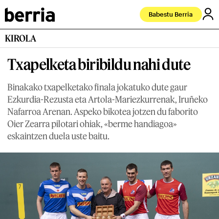
Babestu Berria
KIROLA
Txapelketa biribildu nahi dute
Binakako txapelketako finala jokatuko dute gaur
Ezkurdia-Rezusta eta Artola-Mariezkurrenak, Iruñeko
Nafarroa Arenan. Aspeko bikotea jotzen du faborito
Oier Zearra pilotari ohiak, «berme handiagoa»
eskaintzen duela uste baitu.