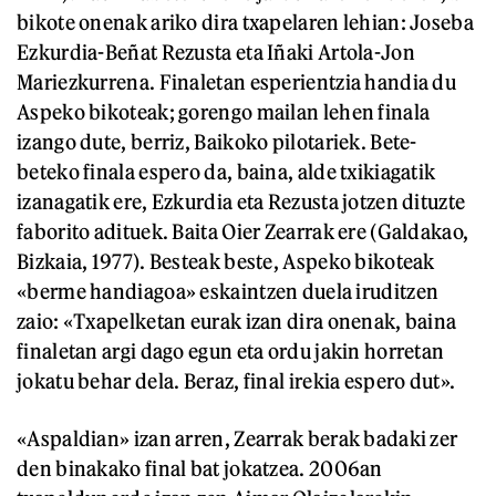
bikote onenak ariko dira txapelaren lehian: Joseba
Ezkurdia-Beñat Rezusta eta Iñaki Artola-Jon
Mariezkurrena. Finaletan esperientzia handia du
Aspeko bikoteak; gorengo mailan lehen finala
izango dute, berriz, Baikoko pilotariek. Bete-
beteko finala espero da, baina, alde txikiagatik
izanagatik ere, Ezkurdia eta Rezusta jotzen dituzte
faborito adituek. Baita Oier Zearrak ere (Galdakao,
Bizkaia, 1977). Besteak beste, Aspeko bikoteak
«berme handiagoa» eskaintzen duela iruditzen
zaio: «Txapelketan eurak izan dira onenak, baina
finaletan argi dago egun eta ordu jakin horretan
jokatu behar dela. Beraz, final irekia espero dut».
«Aspaldian» izan arren, Zearrak berak badaki zer
den binakako final bat jokatzea. 2006an