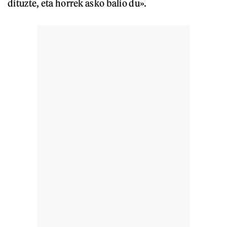
dituzte, eta horrek asko balio du».