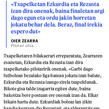
«Txapelketan Ezkurdia eta Rezusta
izan dira onenak, baina finaletan argi
dago egun eta ordu jakin horretan
jokatu behar dela. Beraz, final irekia
espero dut»
OIER ZEARRA
Pilotari ohia
Txapelketaren bilakaerari erreparatuta, Zearraren
esanetan, Ezkurdia eta Rezusta izan dira
txapelketako pilotaririk onenak. «Garbi dago
futbolean bezalako liga batean jokatu izan balute,
Ezkurdia eta Rezusta izango zirela txapeldunak.
Bikote gisa talde izugarria egiten dute, baina
bakoitza bere postuan ere onenak izan da. Elkar
bikain hartu dute. Ezkurdiak boleaz lan zikin
handia kentzen dio Rezustari, eta alderantziz ere