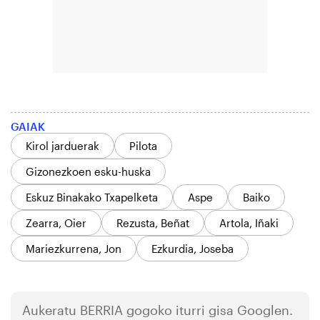
GAIAK
Kirol jarduerak
Pilota
Gizonezkoen esku-huska
Eskuz Binakako Txapelketa
Aspe
Baiko
Zearra, Oier
Rezusta, Beñat
Artola, Iñaki
Mariezkurrena, Jon
Ezkurdia, Joseba
Aukeratu
BERRIA
gogoko iturri gisa Googlen.