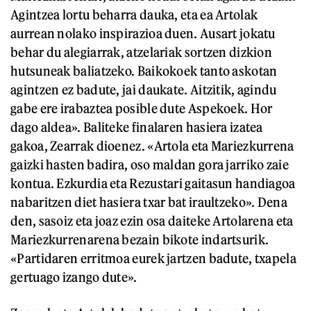
Agintzea lortu beharra dauka, eta ea Artolak
aurrean nolako inspirazioa duen. Ausart jokatu
behar du alegiarrak, atzelariak sortzen dizkion
hutsuneak baliatzeko. Baikokoek tanto askotan
agintzen ez badute, jai daukate. Aitzitik, agindu
gabe ere irabaztea posible dute Aspekoek. Hor
dago aldea». Baliteke finalaren hasiera izatea
gakoa, Zearrak dioenez. «Artola eta Mariezkurrena
gaizki hasten badira, oso maldan gora jarriko zaie
kontua. Ezkurdia eta Rezustari gaitasun handiagoa
nabaritzen diet hasiera txar bat iraultzeko». Dena
den, sasoiz eta joaz ezin osa daiteke Artolarena eta
Mariezkurrenarena bezain bikote indartsurik.
«Partidaren erritmoa eurek jartzen badute, txapela
gertuago izango dute».