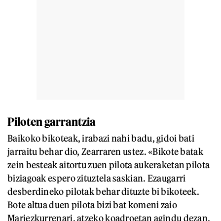
Piloten garrantzia
Baikoko bikoteak, irabazi nahi badu, gidoi bati
jarraitu behar dio, Zearraren ustez. «Bikote batak
zein besteak aitortu zuen pilota aukeraketan pilota
biziagoak espero zituztela saskian. Ezaugarri
desberdineko pilotak behar dituzte bi bikoteek.
Bote altua duen pilota bizi bat komeni zaio
Mariezkurrenari, atzeko koadroetan agindu dezan.