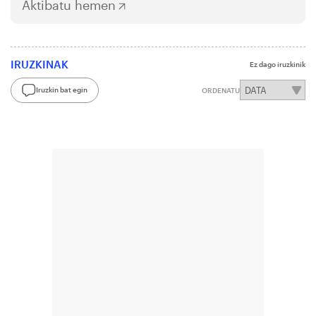
Aktibatu hemen
IRUZKINAK
Ez dago iruzkinik
Iruzkin bat egin
ORDENATU