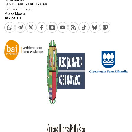
BESTELAKO ZERBITZUAK
Bidera zerbitzuak
Midas Media
JARRAITU