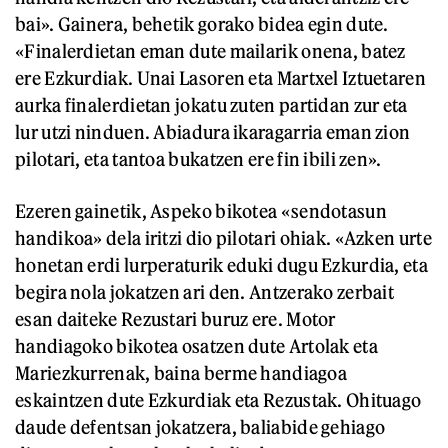
bai». Gainera, behetik gorako bidea egin dute.
«Finalerdietan eman dute mailarik onena, batez
ere Ezkurdiak. Unai Lasoren eta Martxel Iztuetaren
aurka finalerdietan jokatu zuten partidan zur eta
lur utzi ninduen. Abiadura ikaragarria eman zion
pilotari, eta tantoa bukatzen ere fin ibili zen».
Ezeren gainetik, Aspeko bikotea «sendotasun
handikoa» dela iritzi dio pilotari ohiak. «Azken urte
honetan erdi lurperaturik eduki dugu Ezkurdia, eta
begira nola jokatzen ari den. Antzerako zerbait
esan daiteke Rezustari buruz ere. Motor
handiagoko bikotea osatzen dute Artolak eta
Mariezkurrenak, baina berme handiagoa
eskaintzen dute Ezkurdiak eta Rezustak. Ohituago
daude defentsan jokatzera, baliabide gehiago