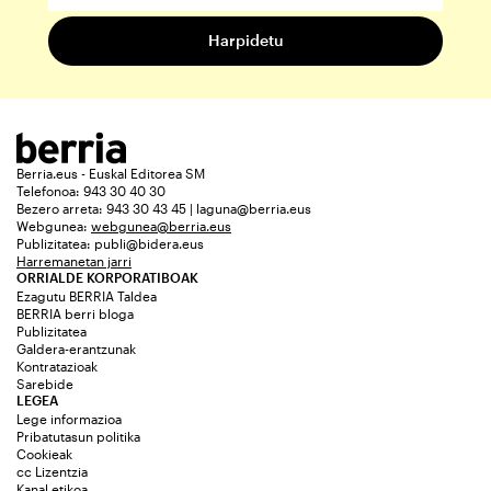
Berria.eus - Euskal Editorea SM
Telefonoa: 943 30 40 30
Bezero arreta: 943 30 43 45 | laguna@berria.eus
Webgunea:
webgunea@berria.eus
Publizitatea:
publi@bidera.eus
Harremanetan jarri
ORRIALDE KORPORATIBOAK
Ezagutu BERRIA Taldea
BERRIA berri bloga
Publizitatea
Galdera-erantzunak
Kontratazioak
Sarebide
LEGEA
Lege informazioa
Pribatutasun politika
Cookieak
cc Lizentzia
Kanal etikoa