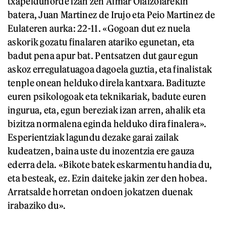
txapeldunorde izan zen Aimar Olaizolarekin
batera, Juan Martinez de Irujo eta Peio Martinez de
Eulateren aurka: 22-11. «Gogoan dut ez nuela
askorik gozatu finalaren atariko egunetan, eta
badut pena apur bat. Pentsatzen dut gaur egun
askoz erregulatuagoa dagoela guztia, eta finalistak
tenple onean helduko direla kantxara. Badituzte
euren psikologoak eta teknikariak, badute euren
ingurua, eta, egun bereziak izan arren, ahalik eta
bizitza normalena eginda helduko dira finalera».
Esperientziak lagundu dezake garai zailak
kudeatzen, baina uste du inozentzia ere gauza
ederra dela. «Bikote batek eskarmentu handia du,
eta besteak, ez. Ezin daiteke jakin zer den hobea.
Arratsalde horretan ondoen jokatzen duenak
irabaziko du».