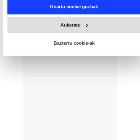
Find out more about how your personal data is processed
Onartu cookie guztiak
and set your preferences in the
details section
.
Webgune honek cookie propioak eta hirugarrenen cookie-
Aukeratu
fitxategiak erabiltzen ditu. Zure esperientzia eta zerbitzuak
hobetzeko asmoz, cookie teknologiaz baliatzen gara. Ohar
hau onartuz gero, teknologia hori erabiltzeko baimen
esplizitua ematen diguzu.
Gehiago irakurri
Baztertu cookie-ak