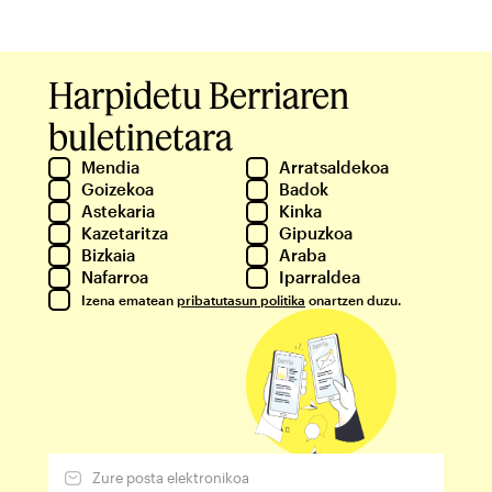
Harpidetu Berriaren
buletinetara
Mendia
Arratsaldekoa
Goizekoa
Badok
Astekaria
Kinka
Kazetaritza
Gipuzkoa
Bizkaia
Araba
Nafarroa
Iparraldea
Izena ematean
pribatutasun politika
onartzen duzu.