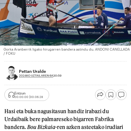
Gorka Aranberrik ligako hirugarren bandera astindu du. ANDONI CANELLADA
/ FOKU
Pettan Uralde
2024KO UZTAILAREN 6A
20:59
Entzun
00:00:00
00:06:28
Hasi eta buka nagusitasun handiz irabazi du
Urdaibaik bere palmareseko bigarren Fabrika
bandera.
Bou Bizkaia
-ren azken asteetako irudiari