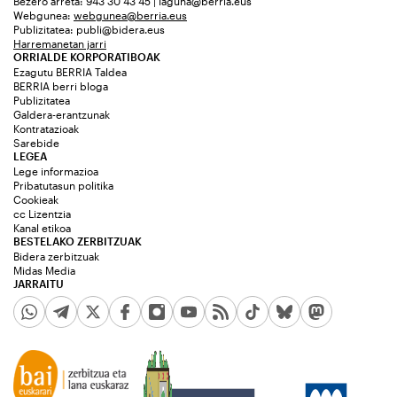
Bezero arreta: 943 30 43 45 | laguna@berria.eus
Webgunea:
webgunea@berria.eus
Publizitatea:
publi@bidera.eus
Harremanetan jarri
ORRIALDE KORPORATIBOAK
Ezagutu BERRIA Taldea
BERRIA berri bloga
Publizitatea
Galdera-erantzunak
Kontratazioak
Sarebide
LEGEA
Lege informazioa
Pribatutasun politika
Cookieak
cc Lizentzia
Kanal etikoa
BESTELAKO ZERBITZUAK
Bidera zerbitzuak
Midas Media
JARRAITU