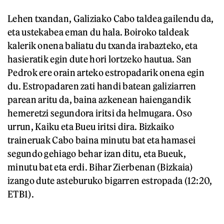
Lehen txandan, Galiziako Cabo taldea gailendu da,
eta ustekabea eman du hala. Boiroko taldeak
kalerik onena baliatu du txanda irabazteko, eta
hasieratik egin dute hori lortzeko hautua. San
Pedrok ere orain arteko estropadarik onena egin
du. Estropadaren zati handi batean galiziarren
parean aritu da, baina azkenean haiengandik
hemeretzi segundora iritsi da helmugara. Oso
urrun, Kaiku eta Bueu iritsi dira. Bizkaiko
traineruak Cabo baina minutu bat eta hamasei
segundo gehiago behar izan ditu, eta Bueuk,
minutu bat eta erdi. Bihar Zierbenan (Bizkaia)
izango dute asteburuko bigarren estropada (12:20,
ETB1).