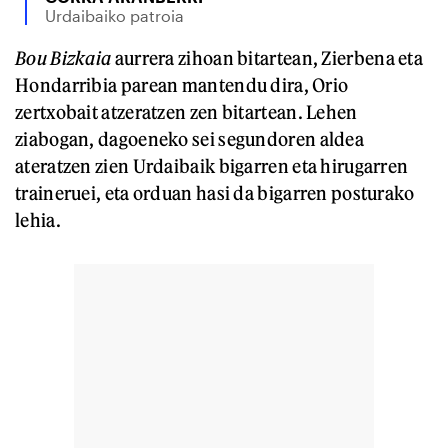
Urdaibaiko patroia
Bou Bizkaia
aurrera zihoan bitartean, Zierbena eta
Hondarribia parean mantendu dira, Orio
zertxobait atzeratzen zen bitartean. Lehen
ziabogan, dagoeneko sei segundoren aldea
ateratzen zien Urdaibaik bigarren eta hirugarren
traineruei, eta orduan hasi da bigarren posturako
lehia.