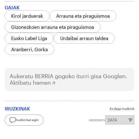
GAIAK
Kirol jarduerak
Arrauna eta piraguismoa
Gizonezkoen arrauna eta piraguismoa
Eusko Label Liga
Urdaibai arraun taldea
Aranberri, Gorka
Aukeratu
BERRIA
gogoko iturri gisa Googlen.
Aktibatu hemen
IRUZKINAK
Ez dago iruzkinik
Iruzkin bat egin
ORDENATU