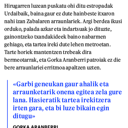
Hirugarren luzean puskatu ohi ditu estropadak
Urdaibaik, baina gaur ez dute hainbeste itxaron
nahi izan Zabalaren arraunlariek. Argi berdea ikusi
orduko, palada azkar eta indartsuak jo dituzte,
gainontzeko txandakideek baino nabarmen
gehiago, eta tartea ireki dute lehen metroetan.
Tarte horiek mantentzen trebeak dira
bermeotarrak, eta Gorka Aranberri patroiak ez die
bere arraunlariei erritmoa apaltzen uzten.
«Garbi geneukan gaur ahalik eta
arraunketarik onena egitea zela gure
lana. Hasieratik tartea irekitzera
irten gara, eta bi luze bikain egin
ditugu»
GORKA ARANBERRI