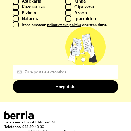
Astekaria
Kinka
Kazetaritza
Gipuzkoa
Bizkaia
Araba
Nafarroa
Iparraldea
Izena ematean
pribatutasun politika
onartzen duzu.
Berria.eus - Euskal Editorea SM
Telefonoa: 943 30 40 30