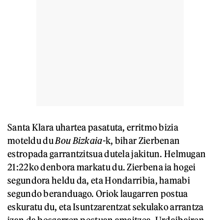
Santa Klara uhartea pasatuta, erritmo bizia
moteldu du
Bou Bizkaia-
k, bihar Zierbenan
estropada garrantzitsua dutela jakitun. Helmugan
21:22ko denbora markatu du. Zierbena ia hogei
segundora heldu da, eta Hondarribia, hamabi
segundo beranduago. Oriok laugarren postua
eskuratu du, eta Isuntzarentzat sekulako arrantza