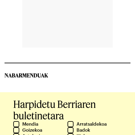
NABARMENDUAK
Harpidetu Berriaren
buletinetara
Mendia
Arratsaldekoa
Goizekoa
Badok