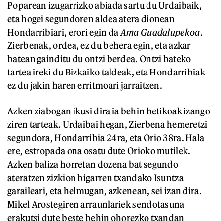
Poparean izugarrizko abiada sartu du Urdaibaik,
eta hogei segundoren aldea atera dionean
Hondarribiari, erori egin da
Ama Guadalupekoa
.
Zierbenak, ordea, ez du behera egin, eta azkar
batean gainditu du ontzi berdea. Ontzi bateko
tartea ireki du Bizkaiko taldeak, eta Hondarribiak
ez du jakin haren erritmoari jarraitzen.
Azken ziabogan ikusi dira ia behin betikoak izango
ziren tarteak. Urdaibai hegan, Zierbena hemeretzi
segundora, Hondarribia 24ra, eta Orio 38ra. Hala
ere, estropada ona osatu dute Orioko mutilek.
Azken baliza horretan dozena bat segundo
ateratzen zizkion bigarren txandako Isuntza
garaileari, eta helmugan, azkenean, sei izan dira.
Mikel Arostegiren arraunlariek sendotasuna
erakutsi dute beste behin ohorezko txandan