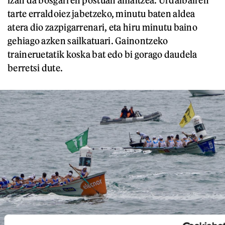
izan da bosgarren postuan amaitzea. Urdaibairen
tarte erraldoiez jabetzeko, minutu baten aldea
atera dio zazpigarrenari, eta hiru minutu baino
gehiago azken sailkatuari. Gainontzeko
traineruetatik koska bat edo bi gorago daudela
berretsi dute.