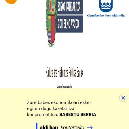
Zure babes ekonomikoari esker
egiten dugu kazetaritza
konprometitua.
BABESTU BERRIA