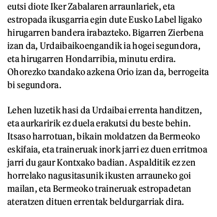
eutsi diote Iker Zabalaren arraunlariek, eta
estropada ikusgarria egin dute Eusko Label ligako
hirugarren bandera irabazteko. Bigarren Zierbena
izan da, Urdaibaikoengandik ia hogei segundora,
eta hirugarren Hondarribia, minutu erdira.
Ohorezko txandako azkena Orio izan da, berrogeita
bi segundora.
Lehen luzetik hasi da Urdaibai errenta handitzen,
eta aurkaririk ez duela erakutsi du beste behin.
Itsaso harrotuan, bikain moldatzen da Bermeoko
eskifaia, eta traineruak inork jarri ez duen erritmoa
jarri du gaur Kontxako badian. Aspalditik ez zen
horrelako nagusitasunik ikusten arrauneko goi
mailan, eta Bermeoko traineruak estropadetan
ateratzen dituen errentak beldurgarriak dira.