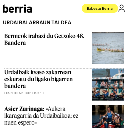
Babestu Berria
URDAIBAI ARRAUN TALDEA
Bermeok irabazi du Getxoko 48.
Bandera
Urdaibaik itsaso zakarrean
eskuratu du ligako bigarren
bandera
EKAIN TOLARETXIPI ERRAZTI
Asier Zurinaga:
«Aukera
ikaragarria da Urdaibaikoa; ez
nuen espero»