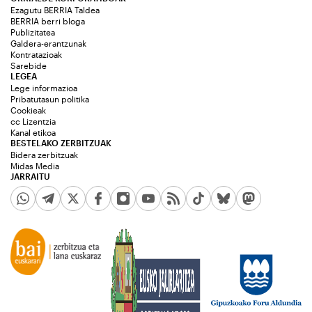
Ezagutu BERRIA Taldea
BERRIA berri bloga
Publizitatea
Galdera-erantzunak
Kontratazioak
Sarebide
LEGEA
Lege informazioa
Pribatutasun politika
Cookieak
cc Lizentzia
Kanal etikoa
BESTELAKO ZERBITZUAK
Bidera zerbitzuak
Midas Media
JARRAITU