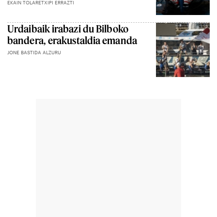
EKAIN TOLARETXIPI ERRAZTI
Urdaibaik irabazi du Bilboko
bandera, erakustaldia emanda
JONE BASTIDA ALZURU