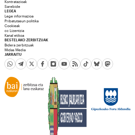
Kontratazioak
Sarebide
LEGEA
Lege informazioa
Pribatutasun politika
Cookieak
cc Lizentzia
Kanal etikoa
BESTELAKO ZERBITZUAK
Bidera zerbitzuak
Midas Media
JARRAITU