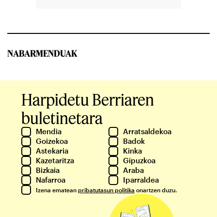
NABARMENDUAK
Harpidetu Berriaren
buletinetara
Mendia
Arratsaldekoa
Goizekoa
Badok
Astekaria
Kinka
Kazetaritza
Gipuzkoa
Bizkaia
Araba
Nafarroa
Iparraldea
Izena ematean
pribatutasun politika
onartzen duzu.