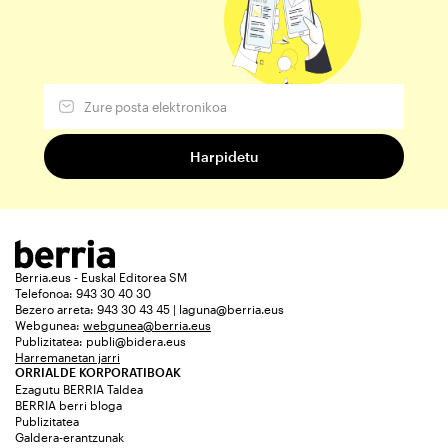
Berria.eus - Euskal Editorea SM
Telefonoa: 943 30 40 30
Bezero arreta: 943 30 43 45 | laguna@berria.eus
Webgunea:
webgunea@berria.eus
Publizitatea:
publi@bidera.eus
Harremanetan jarri
ORRIALDE KORPORATIBOAK
Ezagutu BERRIA Taldea
BERRIA berri bloga
Publizitatea
Galdera-erantzunak