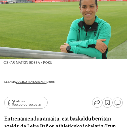
OSKAR MATXIN EDESA / FOKU
2024KO IRAILAREN 7A
LEZAMA
05:05
Entzun
00:00:00
00:08:31
Entrenamendua amaitu, eta bazkaldu berritan
azaldu da Leire Baños Athleticeko jokalaria (Irun,