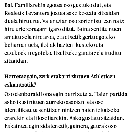
Bai. Familiarekin egotea oso gustuko dut, eta
Realetik Levantera joatea asko kostatu zitzaidan
duela hiru urte. Valentzian oso zoriontsu izan naiz:
hiru urte zoragarri igaro ditut. Baina sentitu nuen
amaitu zela nire aroa, eta etxetik gertu egoteko
beharra nuela, ilobak hazten ikusteko eta
etxekoekin egoteko. Itzultzeko garaia zela iruditu
zitzaidan.
Horretaz gain, zerk erakarri zintuen Athleticen
eskaintzatik?
Oso denboraldi ona egin berri zutela. Haien partida
asko ikusi nituen aurreko sasoian, eta oso
identifikatuta sentitzen nintzen haien jokatzeko
erarekin eta filosofiarekin. Asko gustatu zitzaidan.
Eskaintza egin zidatenetik, gainera, gauzak oso