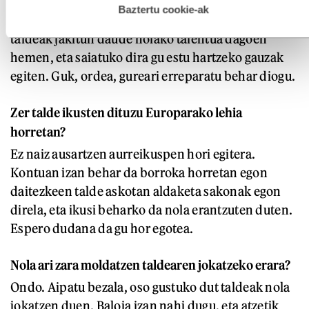
esplizitua ematen diguzu.
Gehiago irakurri
Baztertu cookie-ak
Athletic ez da ezustea izango aurkarientzat. Beste
taldeak jakitun daude nolako talentua dagoen
hemen, eta saiatuko dira gu estu hartzeko gauzak
egiten. Guk, ordea, gureari erreparatu behar diogu.
Zer talde ikusten dituzu Europarako lehia
horretan?
Ez naiz ausartzen aurreikuspen hori egitera.
Kontuan izan behar da borroka horretan egon
daitezkeen talde askotan aldaketa sakonak egon
direla, eta ikusi beharko da nola erantzuten duten.
Espero dudana da gu hor egotea.
Nola ari zara moldatzen taldearen jokatzeko erara?
Ondo. Aipatu bezala, oso gustuko dut taldeak nola
jokatzen duen. Baloia izan nahi dugu, eta atzetik