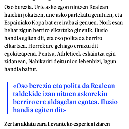
Oso berezia. Urte asko egon nintzen Realean
haiekin jokatzen, une asko partekatu genituen, eta
Espainiako Kopa bat ere irabazi genuen. Nork esan
behar zigun berriro elkartuko ginenik. Ilusio
handia egiten dit, eta oso polita da berriro
elkartzea. Horrek are gehiago erraztu dit
egokitzapena. Pentsa, Athleticek eskaintza egin
zidanean, Nahikariri deitu nion lehenbizi, lagun
handia baitut.
«Oso berezia eta polita da Realean
taldekide izan nituen askorekin
berriro ere aldagelan egotea. Ilusio
handia egiten dit»
Zertan aldatu zara Levanteko esperientziaren