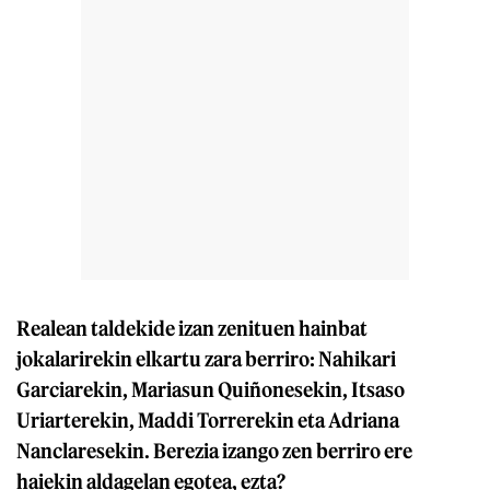
Realean taldekide izan zenituen hainbat
jokalarirekin elkartu zara berriro: Nahikari
Garciarekin, Mariasun Quiñonesekin, Itsaso
Uriarterekin, Maddi Torrerekin eta Adriana
Nanclaresekin. Berezia izango zen berriro ere
haiekin aldagelan egotea, ezta?