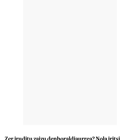
Zer iruditu zaizu denboraldiaurrea? Nola iritsi