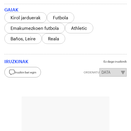
GAIAK
Kirol jarduerak
Futbola
Emakumezkoen futbola
Athletic
Baños, Leire
Reala
IRUZKINAK
Ez dago iruzkinik
Iruzkin bat egin
ORDENATU