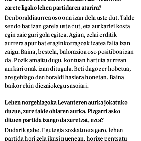
zarete ligako lehen partidaren atarira?
Denboraldiaurrea oso ona izan dela uste dut. Talde
sendo bat izan garela uste dut, eta aurkariei kosta
egin zaie guri gola egitea. Agian, zelai erditik
aurrera apur bat eraginkorragoak izatea falta izan
zaigu. Baina, bestela, balorazioa oso positiboa izan
da. Pozik amaitu dugu, kontuan hartuta aurrean
aurkari onak izan ditugula. Beti dago zer hobetua,
are gehiago denboraldi hasiera honetan. Baina
baikor ekin diezaiokegu sasoiari.
Lehen norgehiagoka Levanteren aurka jokatuko
duzue, zure talde ohiaren aurka. Pizgarri asko
dituen partida izango da zuretzat, ezta?
Dudarik gabe. Egutegia zozkatu eta gero, lehen
partida hori zela ikusi nuenean, horixe pentsatu