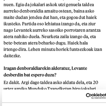
nuen. Egia da jokalari askok utzi genuela taldea
aurreko denboraldia amaitu ostean, baina asko
maite dudan jendea dut han, eta gogoa dut haiek
ikusteko. Partida oso lehiatua izango da, eta ziur
nago Levantek aurreko sasoiko porrotaren arantza
atera nahiko duela. Neurketa zaila izango da, eta
bete-betean atera beharko dugu. Haiek hala
irtengo dira. Lehen minutu horiek funtsezkoak izan
daitezke.
Iragan denboraldiarekin alderatuz, Levante
desberdin bat espero duzu?
Ez dakit. Argi dago taldea asko aldatu dela, eta 20
urtez azpiko Munduko Txapelketan hiru jokalari
garrantzitsu dituztela. Baina uste dut taldea ondo
lehiatuko dela, aurreko sasoian bezala; nahiz eta