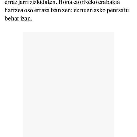
erraz jarri zizkidaten. Hona etortzeko erabakia
hartzea oso erraza izan zen: ez nuen asko pentsatu
behar izan.