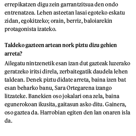
errepikatzen digu zein garrantzitsua den ondo
entrenatzea. Lehen asteetan lasai egoteko eskatu
zidan, egokitzeko; orain, berriz, baloiarekin
protagonista izateko.
Taldeko gazteen artean nork piztu dizu gehien
arreta?
Ailegatu nintzenetik esan izan dut gazteak luzerako
geratzeko iritsi direla, zerbaitegatik daudela lehen
taldean. Denek piztu didate arreta, baina izen bat
esan beharko banu, Sara Ortegarena izango
litzateke. Banekien oso jokalari ona zela, baina
egunerokoan ikusita, gaitasun asko ditu. Gainera,
oso gaztea da. Harrobian egiten den lan onaren isla
da.