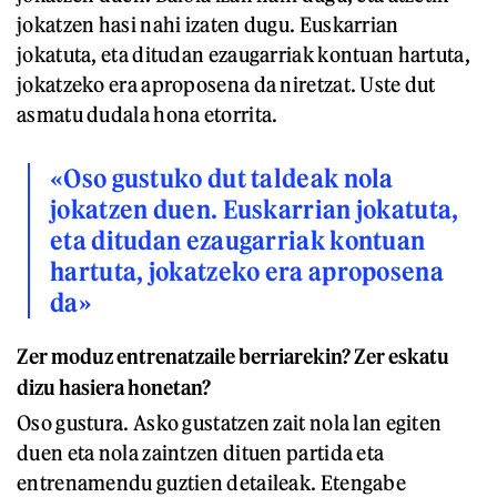
jokatzen hasi nahi izaten dugu. Euskarrian
jokatuta, eta ditudan ezaugarriak kontuan hartuta,
jokatzeko era aproposena da niretzat. Uste dut
asmatu dudala hona etorrita.
«Oso gustuko dut taldeak nola
jokatzen duen. Euskarrian jokatuta,
eta ditudan ezaugarriak kontuan
hartuta, jokatzeko era aproposena
da»
Zer moduz entrenatzaile berriarekin? Zer eskatu
dizu hasiera honetan?
Oso gustura. Asko gustatzen zait nola lan egiten
duen eta nola zaintzen dituen partida eta
entrenamendu guztien detaileak. Etengabe