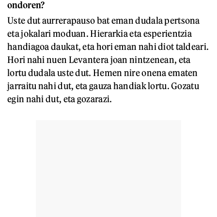
ondoren?
Uste dut aurrerapauso bat eman dudala pertsona
eta jokalari moduan. Hierarkia eta esperientzia
handiagoa daukat, eta hori eman nahi diot taldeari.
Hori nahi nuen Levantera joan nintzenean, eta
lortu dudala uste dut. Hemen nire onena ematen
jarraitu nahi dut, eta gauza handiak lortu. Gozatu
egin nahi dut, eta gozarazi.