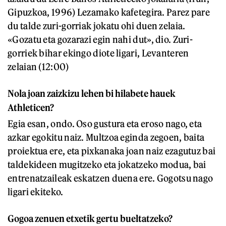
Gipuzkoa, 1996) Lezamako kafetegira. Parez pare
du talde zuri-gorriak jokatu ohi duen zelaia.
«Gozatu eta gozarazi egin nahi dut», dio. Zuri-
gorriek bihar ekingo diote ligari, Levanteren
zelaian (12:00)
Nola joan zaizkizu lehen bi hilabete hauek
Athleticen?
Egia esan, ondo. Oso gustura eta eroso nago, eta
azkar egokitu naiz. Multzoa eginda zegoen, baita
proiektua ere, eta pixkanaka joan naiz ezagutuz bai
taldekideen mugitzeko eta jokatzeko modua, bai
entrenatzaileak eskatzen duena ere. Gogotsu nago
ligari ekiteko.
Gogoa zenuen etxetik gertu bueltatzeko?