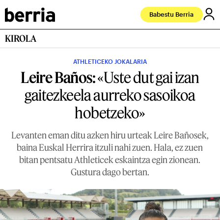
Babestu Berria
KIROLA
ATHLETICEKO JOKALARIA
Leire Baños:
«Uste dut gai izan
gaitezkeela aurreko sasoikoa
hobetzeko»
Levanten eman ditu azken hiru urteak Leire Bañosek,
baina Euskal Herrira itzuli nahi zuen. Hala, ez zuen
bitan pentsatu Athleticek eskaintza egin zionean.
Gustura dago bertan.