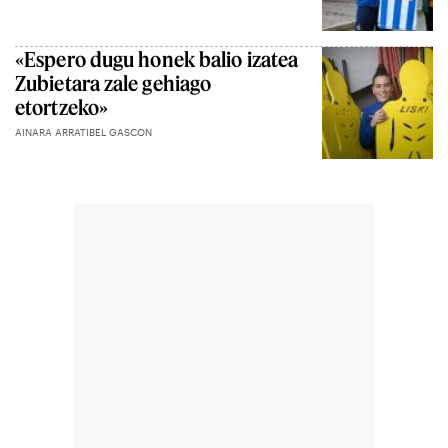
«Espero dugu honek balio izatea
Zubietara zale gehiago
etortzeko»
AINARA ARRATIBEL GASCON