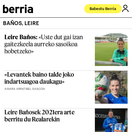
Babestu Berria
BAÑOS, LEIRE
Leire Baños:
«Uste dut gai izan
gaitezkeela aurreko sasoikoa
hobetzeko»
«Levantek baino talde joko
indartsuagoa daukagu»
AINARA ARRATIBEL GASCON
Leire Bañosek 2021era arte
berritu du Realarekin