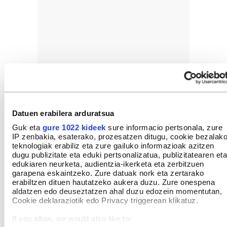
Datuen erabilera arduratsua
Guk eta
gure 1022 kideek
sure informacio pertsonala, zure
IP zenbakia, esaterako, prozesatzen ditugu, cookie bezalak
teknologiak erabiliz eta zure gailuko informazioak azitzen
dugu publizitate eta eduki pertsonalizatua, publizitatearen eta
edukiaren neurketa, audientzia-ikerketa eta zerbitzuen
garapena eskaintzeko. Zure datuak nork eta zertarako
erabiltzen dituen hautatzeko aukera duzu. Zure onespena
aldatzen edo deuseztatzen ahal duzu edozein momentutan,
Cookie deklaraziotik edo Privacy triggerean klikatuz.
If you allow, we would also like to: