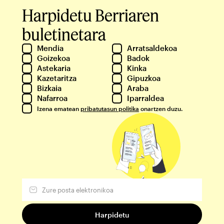
Harpidetu Berriaren
buletinetara
Mendia
Arratsaldekoa
Goizekoa
Badok
Astekaria
Kinka
Kazetaritza
Gipuzkoa
Bizkaia
Araba
Nafarroa
Iparraldea
Izena ematean
pribatutasun politika
onartzen duzu.