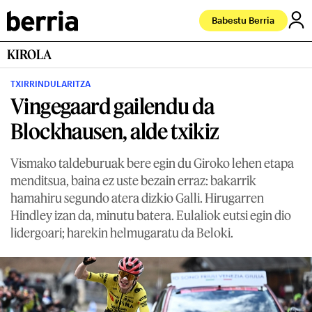
Babestu Berria
KIROLA
TXIRRINDULARITZA
Vingegaard gailendu da
Blockhausen, alde txikiz
Vismako taldeburuak bere egin du Giroko lehen etapa
menditsua, baina ez uste bezain erraz: bakarrik
hamahiru segundo atera dizkio Galli. Hirugarren
Hindley izan da, minutu batera. Eulaliok eutsi egin dio
lidergoari; harekin helmugaratu da Beloki.