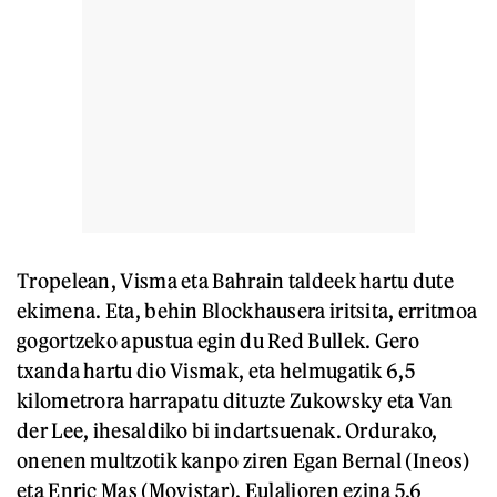
Tropelean, Visma eta Bahrain taldeek hartu dute
ekimena. Eta, behin Blockhausera iritsita, erritmoa
gogortzeko apustua egin du Red Bullek. Gero
txanda hartu dio Vismak, eta helmugatik 6,5
kilometrora harrapatu dituzte Zukowsky eta Van
der Lee, ihesaldiko bi indartsuenak. Ordurako,
onenen multzotik kanpo ziren Egan Bernal (Ineos)
eta Enric Mas (Movistar). Eulalioren ezina 5,6