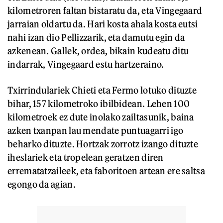
kilometroren faltan bistaratu da, eta Vingegaard
jarraian oldartu da. Hari kosta ahala kosta eutsi
nahi izan dio Pellizzarik, eta damutu egin da
azkenean. Gallek, ordea, bikain kudeatu ditu
indarrak, Vingegaard estu hartzeraino.
Txirrindulariek Chieti eta Fermo lotuko dituzte
bihar, 157 kilometroko ibilbidean. Lehen 100
kilometroek ez dute inolako zailtasunik, baina
azken txanpan lau mendate puntuagarri igo
beharko dituzte. Hortzak zorrotz izango dituzte
iheslariek eta tropelean geratzen diren
errematatzaileek, eta faboritoen artean ere saltsa
egongo da agian.