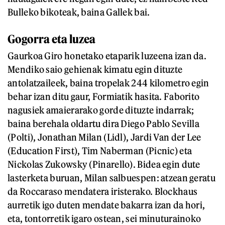
Bulleko bikoteak, baina Gallek bai.
Gogorra eta luzea
Gaurkoa Giro honetako etaparik luzeena izan da.
Mendiko saio gehienak kimatu egin dituzte
antolatzaileek, baina tropelak 244 kilometro egin
behar izan ditu gaur, Formiatik hasita. Faborito
nagusiek amaierarako gorde dituzte indarrak;
baina berehala oldartu dira Diego Pablo Sevilla
(Polti), Jonathan Milan (Lidl), Jardi Van der Lee
(Education First), Tim Naberman (Picnic) eta
Nickolas Zukowsky (Pinarello). Bidea egin dute
lasterketa buruan, Milan salbuespen: atzean geratu
da Roccaraso mendatera iristerako. Blockhaus
aurretik igo duten mendate bakarra izan da hori,
eta, tontorretik igaro ostean, sei minuturainoko