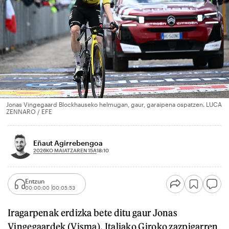
Jonas Vingegaard Blockhauseko helmugan, gaur, garaipena ospatzen. LUCA
ZENNARO / EFE
Eñaut Agirrebengoa
2026KO MAIATZAREN 15A
18:10
Entzun
00:00:00
00:05:53
Iragarpenak erdizka bete ditu gaur Jonas
Vingegaardek (Visma), Italiako Giroko zazpigarren