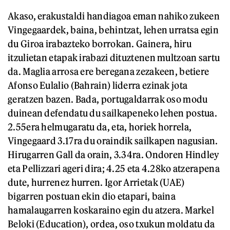
Akaso, erakustaldi handiagoa eman nahiko zukeen
Vingegaardek, baina, behintzat, lehen urratsa egin
du Giroa irabazteko borrokan. Gainera, hiru
itzulietan etapak irabazi dituztenen multzoan sartu
da. Maglia arrosa ere beregana zezakeen, betiere
Afonso Eulalio (Bahrain) liderra ezinak jota
geratzen bazen. Bada, portugaldarrak oso modu
duinean defendatu du sailkapeneko lehen postua.
2.55era helmugaratu da, eta, horiek horrela,
Vingegaard 3.17ra du oraindik sailkapen nagusian.
Hirugarren Gall da orain, 3.34ra. Ondoren Hindley
eta Pellizzari ageri dira; 4.25 eta 4.28ko atzerapena
dute, hurrenez hurren. Igor Arrietak (UAE)
bigarren postuan ekin dio etapari, baina
hamalaugarren koskaraino egin du atzera. Markel
Beloki (Education), ordea, oso txukun moldatu da