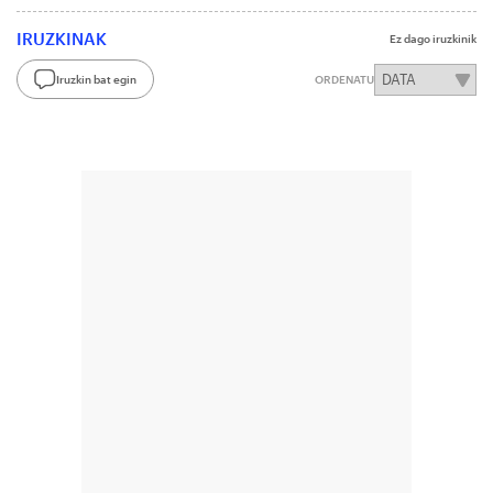
IRUZKINAK
Ez dago iruzkinik
Iruzkin bat egin
ORDENATU