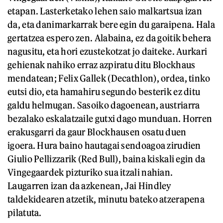
etapan. Lasterketako lehen saio malkartsua izan
da, eta danimarkarrak bere egin du garaipena. Hala
gertatzea espero zen. Alabaina, ez da goitik behera
nagusitu, eta hori ezustekotzat jo daiteke. Aurkari
gehienak nahiko erraz azpiratu ditu Blockhaus
mendatean; Felix Gallek (Decathlon), ordea, tinko
eutsi dio, eta hamahiru segundo besterik ez ditu
galdu helmugan. Sasoiko dagoenean, austriarra
bezalako eskalatzaile gutxi dago munduan. Horren
erakusgarri da gaur Blockhausen osatu duen
igoera. Hura baino hautagai sendoagoa zirudien
Giulio Pellizzarik (Red Bull), baina kiskali egin da
Vingegaardek pizturiko sua itzali nahian.
Laugarren izan da azkenean, Jai Hindley
taldekidearen atzetik, minutu bateko atzerapena
pilatuta.