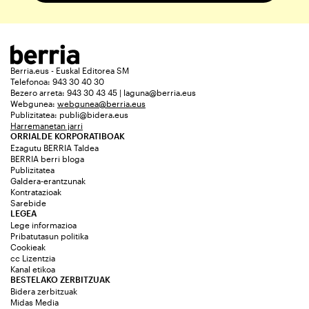
Berria.eus - Euskal Editorea SM
Telefonoa: 943 30 40 30
Bezero arreta: 943 30 43 45 | laguna@berria.eus
Webgunea:
webgunea@berria.eus
Publizitatea:
publi@bidera.eus
Harremanetan jarri
ORRIALDE KORPORATIBOAK
Ezagutu BERRIA Taldea
BERRIA berri bloga
Publizitatea
Galdera-erantzunak
Kontratazioak
Sarebide
LEGEA
Lege informazioa
Pribatutasun politika
Cookieak
cc Lizentzia
Kanal etikoa
BESTELAKO ZERBITZUAK
Bidera zerbitzuak
Midas Media