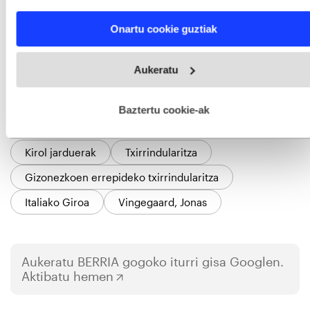
characteristics (fingerprinting)
Find out more about how your personal data is processed
Onartu cookie guztiak
and set your preferences in the
details section
.
Webgune honek cookie propioak eta hirugarrenen cookie-
Aukeratu
fitxategiak erabiltzen ditu. Zure esperientzia eta zerbitzuak
hobetzeko asmoz, cookie teknologiaz baliatzen gara. Ohar
hau onartuz gero, teknologia hori erabiltzeko baimen
esplizitua ematen diguzu.
Gehiago irakurri
Baztertu cookie-ak
GAIAK
Kirol jarduerak
Txirrindularitza
Gizonezkoen errepideko txirrindularitza
Italiako Giroa
Vingegaard, Jonas
Aukeratu
BERRIA
gogoko iturri gisa Googlen.
Aktibatu hemen