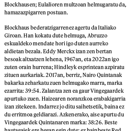
Blockhausen; Eulalioren multzoan helmugaratu da,
hamazazpigarren postuan.
Blockhaus bederatzigarrenez agertu da Italiako
Giroan. Han kokatu dute helmuga, Abruzzo
eskualdeko mendate hori igo duten aurreko
aldietan bezala. Eddy Merckx izan zen bertan
besoak altxatzen lehena, 1967an, eta 2022an igo
zuten orain hurrena; Hindleyk esprintean azpiratu
zituen aurkariak. 2017an, berriz, Nairo Quintanak
bakarka zeharkatu zuen helmugako marra, marka
ezarrita: 39:54. Zalantza zen ea gaur Vingegaardek
apurtuko zuen. Haizearen noranzkoa erabakigarria
izan zitekeen. Indarrez jo ditu saihetsetik, baina ez
du erritmoa geldiarazi. Azkenerako, aise apurtu du
Vingegaardek Quintanaren marka: 38:26. Beste
hautagaiek ere hegan egin dute; ez hainbeste Red