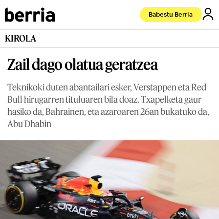
Babestu Berria
KIROLA
Zail dago olatua geratzea
Teknikoki duten abantailari esker, Verstappen eta Red
Bull hirugarren tituluaren bila doaz. Txapelketa gaur
hasiko da, Bahrainen, eta azaroaren 26an bukatuko da,
Abu Dhabin