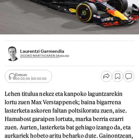
Laurentzi Garmendia
2023KO MARTXOAREN 3A
00:00
Entzun
00:00:00
00:00:00
Lehen titulua nekez eta kanpoko laguntzarekin
lortu zuen Max Verstappenek; baina bigarrena
lasterketa askoren faltan poltsikoratu zuen, aise.
Hamabost garaipen lortuta, marka berria ezarri
zuen. Aurten, lasterketa bat gehiago izango da, eta
aurkariek hobeto aritu beharko dute. Gainontzean,