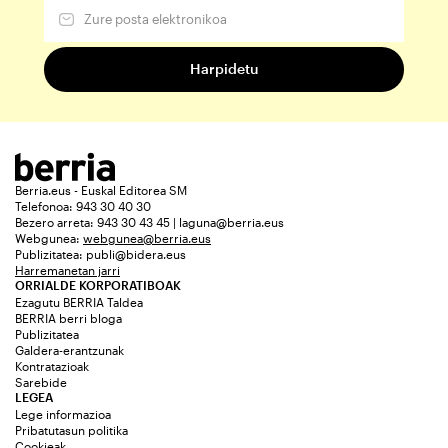
Berria.eus - Euskal Editorea SM
Telefonoa: 943 30 40 30
Bezero arreta: 943 30 43 45 | laguna@berria.eus
Webgunea:
webgunea@berria.eus
Publizitatea:
publi@bidera.eus
Harremanetan jarri
ORRIALDE KORPORATIBOAK
Ezagutu BERRIA Taldea
BERRIA berri bloga
Publizitatea
Galdera-erantzunak
Kontratazioak
Sarebide
LEGEA
Lege informazioa
Pribatutasun politika
Cookieak