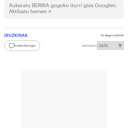
Aukeratu
BERRIA
gogoko iturri gisa Googlen.
Aktibatu hemen
IRUZKINAK
Ez dago iruzkinik
Iruzkin bat egin
ORDENATU