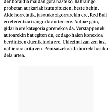
denboraldia maldan gora hasteko. Bahraingo
probetan aurkariak izutu zituzten, beste behin.
Alde horretatik, jasotako zigorrarekin ere, Red Bull
erreferentzia izango da aurten ere. Autoaz gain,
gidaria ere kategoria gorenekoa da. Verstappenek
autoarekin bat egiten du, ez dago haien konexioa
berdintzen duenik inola ere. Ukiezina izan zen iaz,
nahierara aritu zen. Pentsatzekoa da horrela hasiko
dela urtea.