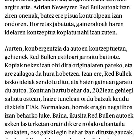
argitu arte. Adrian Neweyren Red Bull autoak izan
ziren onenak, batez ere pisua kontrolpean izan
ondoren. Horretaz jabetuta, gainerakoek haren
ideiaren kontzeptua kopiatu nahi izan zuten.
Aurten, konbergentzia da autoen kontzeptuetan,
gehienek Red Bullen estiloari jarraitu baitiote.
Kopiak nekez izan ohi dira originalaren pareko, eta
are zailagoa da hura hobetzea. Izan ere, Red Bullek
iazko ideiak sendotu ditu, eta haien gainean garatu
du autoa. Kontuan hartu behar da, 2021ean gehiegi
xahutu ostean, haize tunelean ordu batzuk kendu
dizkiela FIAk. Normalean, horrek eragin negatiboa
izan beharko luke. Baina, ikusita Red Bullen autoek
azken lasterketan oraindik ere nolako abantaila
zeukaten, oso gaizki egin behar izan dituzte gauzak,