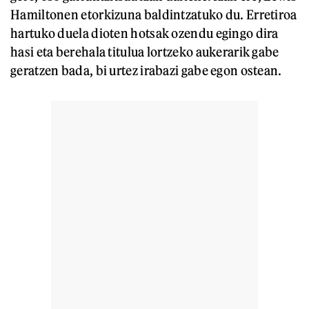
Hamiltonen etorkizuna baldintzatuko du. Erretiroa
hartuko duela dioten hotsak ozendu egingo dira
hasi eta berehala titulua lortzeko aukerarik gabe
geratzen bada, bi urtez irabazi gabe egon ostean.