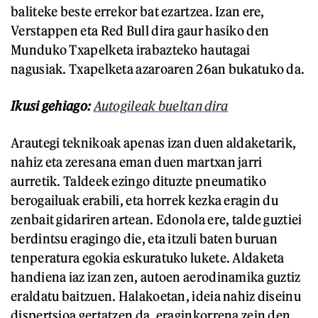
baliteke beste errekor bat ezartzea. Izan ere,
Verstappen eta Red Bull dira gaur hasiko den
Munduko Txapelketa irabazteko hautagai
nagusiak. Txapelketa azaroaren 26an bukatuko da.
Ikusi gehiago:
Autogileak bueltan dira
Arautegi teknikoak apenas izan duen aldaketarik,
nahiz eta zeresana eman duen martxan jarri
aurretik. Taldeek ezingo dituzte pneumatiko
berogailuak erabili, eta horrek kezka eragin du
zenbait gidariren artean. Edonola ere, talde guztiei
berdintsu eragingo die, eta itzuli baten buruan
tenperatura egokia eskuratuko lukete. Aldaketa
handiena iaz izan zen, autoen aerodinamika guztiz
eraldatu baitzuen. Halakoetan, ideia nahiz diseinu
dispertsioa gertatzen da, eraginkorrena zein den