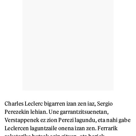
Charles Leclerc bigarren izan zen iaz, Sergio
Perezekin lehian. Une garrantzitsuenetan,
Verstappenek ez zion Perezi lagundu, eta nahi gabe
Leclercen laguntzaile onena izan zen. Ferrarik