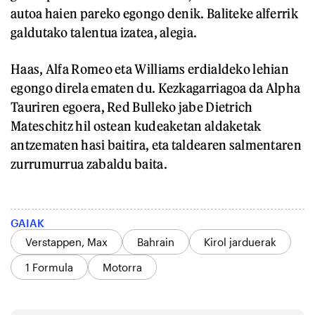
autoa haien pareko egongo denik. Baliteke alferrik
galdutako talentua izatea, alegia.
Haas, Alfa Romeo eta Williams erdialdeko lehian
egongo direla ematen du. Kezkagarriagoa da Alpha
Tauriren egoera, Red Bulleko jabe Dietrich
Mateschitz hil ostean kudeaketan aldaketak
antzematen hasi baitira, eta taldearen salmentaren
zurrumurrua zabaldu baita.
GAIAK
Verstappen, Max
Bahrain
Kirol jarduerak
1 Formula
Motorra