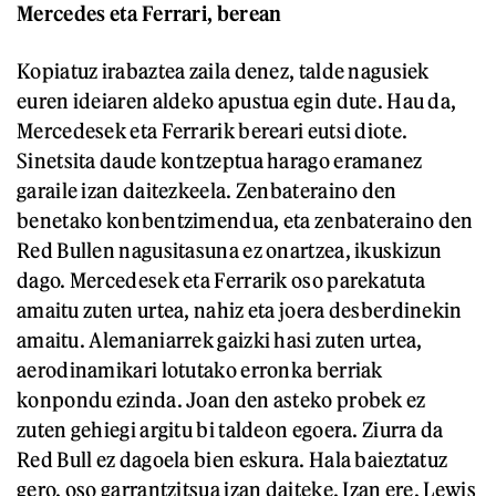
Mercedes eta Ferrari, berean
Kopiatuz irabaztea zaila denez, talde nagusiek
euren ideiaren aldeko apustua egin dute. Hau da,
Mercedesek eta Ferrarik bereari eutsi diote.
Sinetsita daude kontzeptua harago eramanez
garaile izan daitezkeela. Zenbateraino den
benetako konbentzimendua, eta zenbateraino den
Red Bullen nagusitasuna ez onartzea, ikuskizun
dago. Mercedesek eta Ferrarik oso parekatuta
amaitu zuten urtea, nahiz eta joera desberdinekin
amaitu. Alemaniarrek gaizki hasi zuten urtea,
aerodinamikari lotutako erronka berriak
konpondu ezinda. Joan den asteko probek ez
zuten gehiegi argitu bi taldeon egoera. Ziurra da
Red Bull ez dagoela bien eskura. Hala baieztatuz
gero, oso garrantzitsua izan daiteke. Izan ere, Lewis