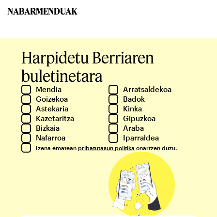
NABARMENDUAK
Harpidetu Berriaren
buletinetara
Mendia
Arratsaldekoa
Goizekoa
Badok
Astekaria
Kinka
Kazetaritza
Gipuzkoa
Bizkaia
Araba
Nafarroa
Iparraldea
Izena ematean
pribatutasun politika
onartzen duzu.