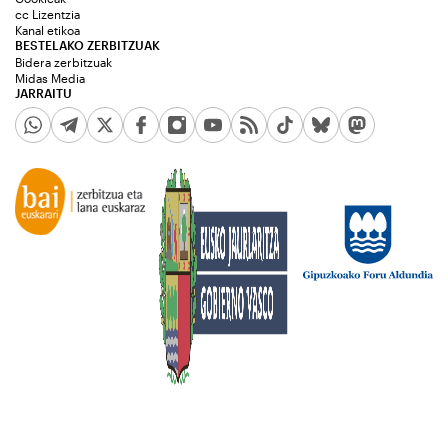
cc Lizentzia
Kanal etikoa
BESTELAKO ZERBITZUAK
Bidera zerbitzuak
Midas Media
JARRAITU