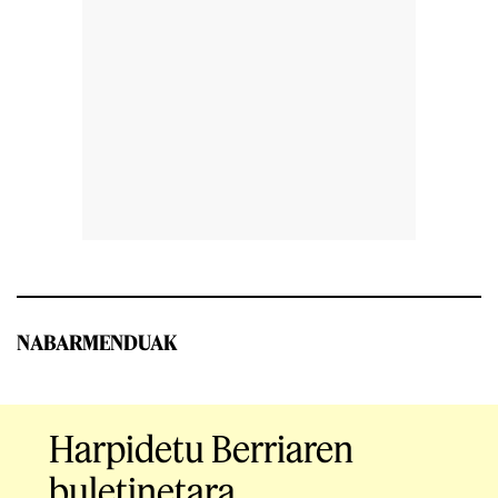
NABARMENDUAK
Harpidetu Berriaren
buletinetara