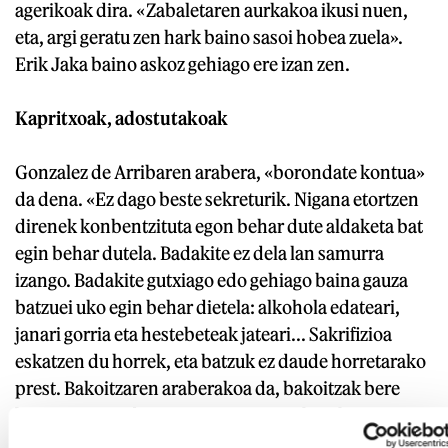
agerikoak dira. «Zabaletaren aurkakoa ikusi nuen,
eta, argi geratu zen hark baino sasoi hobea zuela».
Erik Jaka baino askoz gehiago ere izan zen.
Kapritxoak, adostutakoak
Gonzalez de Arribaren arabera, «borondate kontua»
da dena. «Ez dago beste sekreturik. Nigana etortzen
direnek konbentzituta egon behar dute aldaketa bat
egin behar dutela. Badakite ez dela lan samurra
izango. Badakite gutxiago edo gehiago baina gauza
batzuei uko egin behar dietela: alkohola edateari,
janari gorria eta hestebeteak jateari... Sakrifizioa
eskatzen du horrek, eta batzuk ez daude horretarako
prest. Bakoitzaren araberakoa da, bakoitzak bere
lanari ematen dion garrantziaren araberakoa».