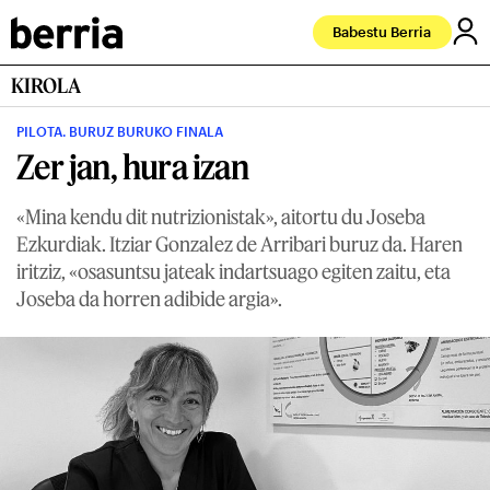
Babestu Berria
KIROLA
PILOTA. BURUZ BURUKO FINALA
Zer jan, hura izan
«Mina kendu dit nutrizionistak», aitortu du Joseba
Ezkurdiak. Itziar Gonzalez de Arribari buruz da. Haren
iritziz, «osasuntsu jateak indartsuago egiten zaitu, eta
Joseba da horren adibide argia».