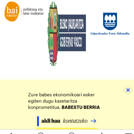
Zure babes ekonomikoari esker
egiten dugu kazetaritza
konprometitua.
BABESTU BERRIA