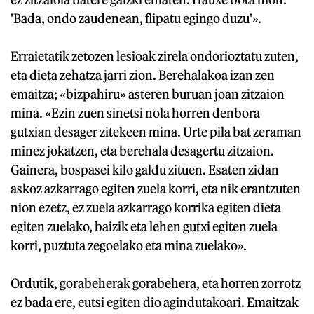
'Bada, ondo zaudenean, flipatu egingo duzu'».
Erraietatik zetozen lesioak zirela ondorioztatu zuten,
eta dieta zehatza jarri zion. Berehalakoa izan zen
emaitza; «bizpahiru» asteren buruan joan zitzaion
mina. «Ezin zuen sinetsi nola horren denbora
gutxian desager zitekeen mina. Urte pila bat zeraman
minez jokatzen, eta berehala desagertu zitzaion.
Gainera, bospasei kilo galdu zituen. Esaten zidan
askoz azkarrago egiten zuela korri, eta nik erantzuten
nion ezetz, ez zuela azkarrago korrika egiten dieta
egiten zuelako, baizik eta lehen gutxi egiten zuela
korri, puztuta zegoelako eta mina zuelako».
Ordutik, gorabeherak gorabehera, eta horren zorrotz
ez bada ere, eutsi egiten dio agindutakoari. Emaitzak