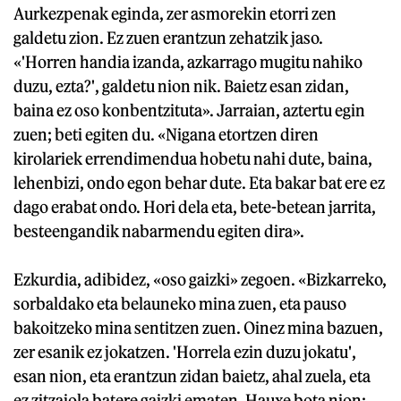
Aurkezpenak eginda, zer asmorekin etorri zen
galdetu zion. Ez zuen erantzun zehatzik jaso.
«'Horren handia izanda, azkarrago mugitu nahiko
duzu, ezta?', galdetu nion nik. Baietz esan zidan,
baina ez oso konbentzituta». Jarraian, aztertu egin
zuen; beti egiten du. «Nigana etortzen diren
kirolariek errendimendua hobetu nahi dute, baina,
lehenbizi, ondo egon behar dute. Eta bakar bat ere ez
dago erabat ondo. Hori dela eta, bete-betean jarrita,
besteengandik nabarmendu egiten dira».
Ezkurdia, adibidez, «oso gaizki» zegoen. «Bizkarreko,
sorbaldako eta belauneko mina zuen, eta pauso
bakoitzeko mina sentitzen zuen. Oinez mina bazuen,
zer esanik ez jokatzen. 'Horrela ezin duzu jokatu',
esan nion, eta erantzun zidan baietz, ahal zuela, eta
ez zitzaiola batere gaizki ematen. Hauxe bota nion: