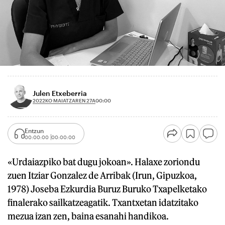
Julen Etxeberria
2022KO MAIATZAREN 27A
00:00
Entzun
00:00:00
00:00:00
«Urdaiazpiko bat dugu jokoan». Halaxe zoriondu
zuen Itziar Gonzalez de Arribak (Irun, Gipuzkoa,
1978) Joseba Ezkurdia Buruz Buruko Txapelketako
finalerako sailkatzeagatik. Txantxetan idatzitako
mezua izan zen, baina esanahi handikoa.