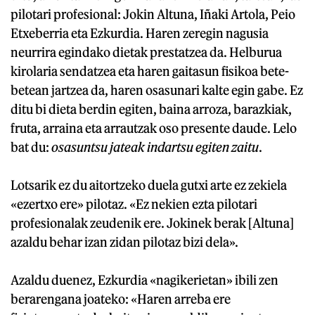
pilotari profesional: Jokin Altuna, Iñaki Artola, Peio
Etxeberria eta Ezkurdia. Haren zeregin nagusia
neurrira egindako dietak prestatzea da. Helburua
kirolaria sendatzea eta haren gaitasun fisikoa bete-
betean jartzea da, haren osasunari kalte egin gabe. Ez
ditu bi dieta berdin egiten, baina arroza, barazkiak,
fruta, arraina eta arrautzak oso presente daude. Lelo
bat du:
osasuntsu jateak indartsu egiten zaitu
.
Lotsarik ez du aitortzeko duela gutxi arte ez zekiela
«ezertxo ere» pilotaz. «Ez nekien ezta pilotari
profesionalak zeudenik ere. Jokinek berak [Altuna]
azaldu behar izan zidan pilotaz bizi dela».
Azaldu duenez, Ezkurdia «nagikerietan» ibili zen
berarengana joateko: «Haren arreba ere