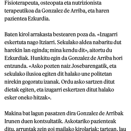
Fisioterapeuta, osteopata eta nutrizionista
terapeutikoa da Gonzalez de Arriba, eta haren
pazientea Ezkurdia.
Baten kirol arrakasta bestearen poza da. «Izugarri
eskertuta nago Itziarri. Sekulako aldea nabaritu dut
harekin lan eginda; mina kendu dit», aitortu du
Ezkurdiak. Hunkitu egin da Gonzalez de Arriba hori
entzunda. «Asko pozten naiz Josebarengatik, eta
sekulako ilusioa egiten dit halako une politetan
nirekin gogoratu izanak. Ordu asko sartzen ditut
dietak egiten, eta izugarri eskertzen ditut halako
esker oneko hitzak».
Makina bat lagun pasatzen dira Gonzalez de Arribak
Irunen duen kontsultatik. Askotariko pazienteak
ditu, arruntak zein goi mailako kirolariak; tartean, lau