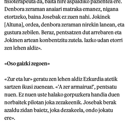
fisioterapeuta da, baita nire aspaldiko pazientea ere.
Denbora zeraman anaiari matraka emanez, nigana
etortzeko, baina Josebak ez zuen nahi. Jokinek
[Altuna], ordea, denbora zeraman nirekin lanean, eta
gustura zebilen. Beraz, pentsatzen dut arrebaren eta
Jokinen artean konbentzitu zutela. Iazko udan etorri
zen lehen aldiz».
«Oso gaizki zegoen»
«Zur eta lur» geratu zen lehen aldiz Ezkurdia atetik
sartzen ikusi zuenean. «'A zer armairua!', pentsatu
nuen. Ez nuen uste halako gorpuzkera handia duen
norbaitek pilotan joka zezakeenik. Josebak berak
azaldu zidan baietz, joka dezakeela, ondo jokatu
ere».