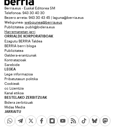
Berria.eus - Euskal Editorea SM
Telefonoa: 943 30 40 30
Bezero arreta: 943 30 43 45 | laguna@berria.eus
Webgunea:
webgunea@berria.eus
Publizitatea:
publi@bidera.eus
Harremanetan jarri
ORRIALDE KORPORATIBOAK
Ezagutu BERRIA Taldea
BERRIA berri bloga
Publizitatea
Galdera-erantzunak
Kontratazioak
Sarebide
LEGEA
Lege informazioa
Pribatutasun politika
Cookieak
cc Lizentzia
Kanal etikoa
BESTELAKO ZERBITZUAK
Bidera zerbitzuak
Midas Media
JARRAITU