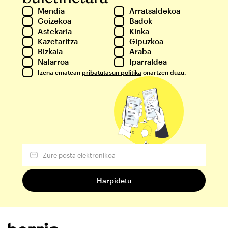
Mendia
Arratsaldekoa
Goizekoa
Badok
Astekaria
Kinka
Kazetaritza
Gipuzkoa
Bizkaia
Araba
Nafarroa
Iparraldea
Izena ematean
pribatutasun politika
onartzen duzu.