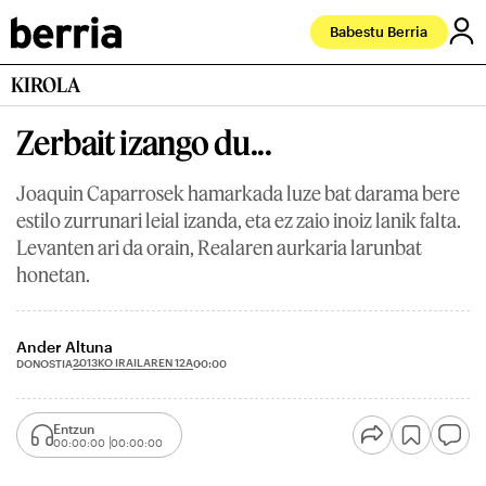
Babestu Berria
KIROLA
Zerbait izango du...
Joaquin Caparrosek hamarkada luze bat darama bere
estilo zurrunari leial izanda, eta ez zaio inoiz lanik falta.
Levanten ari da orain, Realaren aurkaria larunbat
honetan.
Ander Altuna
2013KO IRAILAREN 12A
DONOSTIA
00:00
Entzun
00:00:00
00:00:00