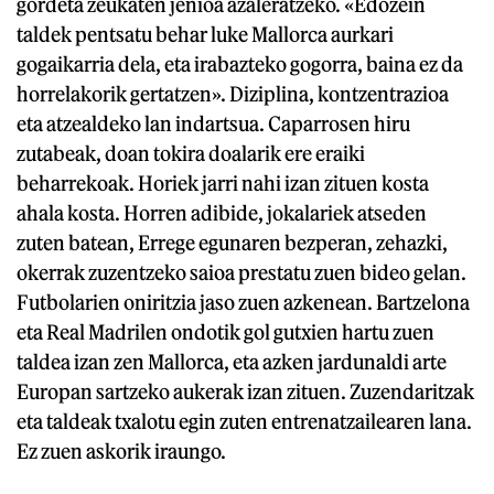
gordeta zeukaten jenioa azaleratzeko. «Edozein
taldek pentsatu behar luke Mallorca aurkari
gogaikarria dela, eta irabazteko gogorra, baina ez da
horrelakorik gertatzen». Diziplina, kontzentrazioa
eta atzealdeko lan indartsua. Caparrosen hiru
zutabeak, doan tokira doalarik ere eraiki
beharrekoak. Horiek jarri nahi izan zituen kosta
ahala kosta. Horren adibide, jokalariek atseden
zuten batean, Errege egunaren bezperan, zehazki,
okerrak zuzentzeko saioa prestatu zuen bideo gelan.
Futbolarien oniritzia jaso zuen azkenean. Bartzelona
eta Real Madrilen ondotik gol gutxien hartu zuen
taldea izan zen Mallorca, eta azken jardunaldi arte
Europan sartzeko aukerak izan zituen. Zuzendaritzak
eta taldeak txalotu egin zuten entrenatzailearen lana.
Ez zuen askorik iraungo.