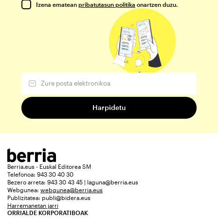
Izena ematean
pribatutasun politika
onartzen duzu.
Berria.eus - Euskal Editorea SM
Telefonoa: 943 30 40 30
Bezero arreta: 943 30 43 45 | laguna@berria.eus
Webgunea:
webgunea@berria.eus
Publizitatea:
publi@bidera.eus
Harremanetan jarri
ORRIALDE KORPORATIBOAK