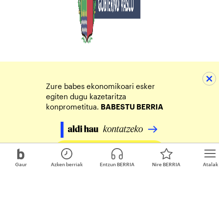
Zure babes ekonomikoari esker
egiten dugu kazetaritza
konprometitua.
BABESTU BERRIA
Egin zure ekarpena
Gaur
Azken berriak
Entzun BERRIA
Nire BERRIA
Atalak