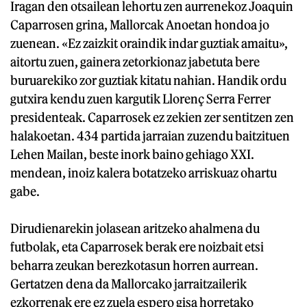
Iragan den otsailean lehortu zen aurrenekoz Joaquin
Caparrosen grina, Mallorcak Anoetan hondoa jo
zuenean. «Ez zaizkit oraindik indar guztiak amaitu»,
aitortu zuen, gainera zetorkionaz jabetuta bere
buruarekiko zor guztiak kitatu nahian. Handik ordu
gutxira kendu zuen kargutik Llorenç Serra Ferrer
presidenteak. Caparrosek ez zekien zer sentitzen zen
halakoetan. 434 partida jarraian zuzendu baitzituen
Lehen Mailan, beste inork baino gehiago XXI.
mendean, inoiz kalera botatzeko arriskuaz ohartu
gabe.
Dirudienarekin jolasean aritzeko ahalmena du
futbolak, eta Caparrosek berak ere noizbait etsi
beharra zeukan berezkotasun horren aurrean.
Gertatzen dena da Mallorcako jarraitzailerik
ezkorrenak ere ez zuela espero gisa horretako