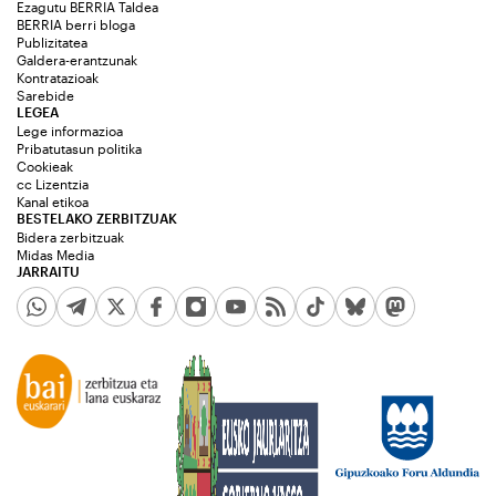
Ezagutu BERRIA Taldea
BERRIA berri bloga
Publizitatea
Galdera-erantzunak
Kontratazioak
Sarebide
LEGEA
Lege informazioa
Pribatutasun politika
Cookieak
cc Lizentzia
Kanal etikoa
BESTELAKO ZERBITZUAK
Bidera zerbitzuak
Midas Media
JARRAITU