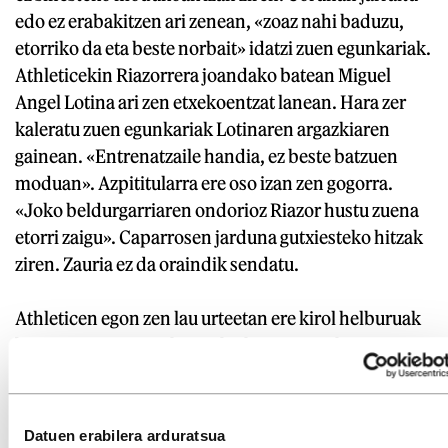
edo ez erabakitzen ari zenean, «zoaz nahi baduzu,
etorriko da eta beste norbait» idatzi zuen egunkariak.
Athleticekin Riazorrera joandako batean Miguel
Angel Lotina ari zen etxekoentzat lanean. Hara zer
kaleratu zuen egunkariak Lotinaren argazkiaren
gainean. «Entrenatzaile handia, ez beste batzuen
moduan». Azpititularra ere oso izan zen gogorra.
«Joko beldurgarriaren ondorioz Riazor hustu zuena
etorri zaigu». Caparrosen jarduna gutxiesteko hitzak
ziren. Zauria ez da oraindik sendatu.
Athleticen egon zen lau urteetan ere kirol helburuak
bete egin zituen. Hala ere, bizkaitarren jokoa ez zen
batere erakargarria izan zale askorentzat, eta Sevillan
eta Coruñan gertatu moduan, erasoan aritzeko
baliabiderik eza leporatu zioten. Joko zuzenaren eta
Datuen erabilera arduratsua