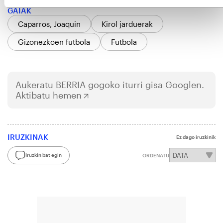
GAIAK
Caparros, Joaquin
Kirol jarduerak
Gizonezkoen futbola
Futbola
Aukeratu
BERRIA
gogoko iturri gisa Googlen.
Aktibatu hemen
IRUZKINAK
Ez dago iruzkinik
Iruzkin bat egin
ORDENATU