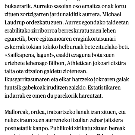
bukaerarik. Aurreko sasoian oso emaitza onak lortu
zituen zortzigarren jardunalditik aurrera. Michael
Laudrup ordezkatu zuen. Aurrez egondako taldeetan
erabilitako zirriborroa berreskuratu zuen lehen
egunetik, bere egitasmoaren eraginkortasunari
eskerrak tokian tokiko helburuak bete zituelako beti.
«Sailkapena, lagun!», esaldi ezaguna bota zuen
urtebete lehenago Bilbon, Athleticen jokoari distira
falta ote zitzaion galdetu ziotenean.
Ikusgarritasunaren eta elkar hartzeko jokoaren gaiak
funtsik gabekoak iruditzen zaizkio. Estatistikaren
indarrak ez omen du parekorik harentzat.
Mallorcak, ordea, iratzartzeko lanak izan zituen, eta
nekez iraun zuen aurreneko itzulian zehar jaitsiera
postuetatik kanpo. Publikoki zirikatu zituen bereak