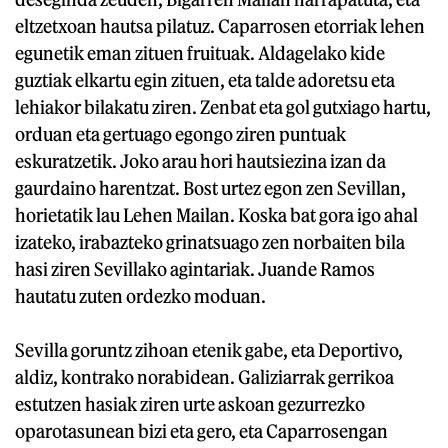
eltzetxoan hautsa pilatuz. Caparrosen etorriak lehen
egunetik eman zituen fruituak. Aldagelako kide
guztiak elkartu egin zituen, eta talde adoretsu eta
lehiakor bilakatu ziren. Zenbat eta gol gutxiago hartu,
orduan eta gertuago egongo ziren puntuak
eskuratzetik. Joko arau hori hautsiezina izan da
gaurdaino harentzat. Bost urtez egon zen Sevillan,
horietatik lau Lehen Mailan. Koska bat gora igo ahal
izateko, irabazteko grinatsuago zen norbaiten bila
hasi ziren Sevillako agintariak. Juande Ramos
hautatu zuten ordezko moduan.
Sevilla goruntz zihoan etenik gabe, eta Deportivo,
aldiz, kontrako norabidean. Galiziarrak gerrikoa
estutzen hasiak ziren urte askoan gezurrezko
oparotasunean bizi eta gero, eta Caparrosengan