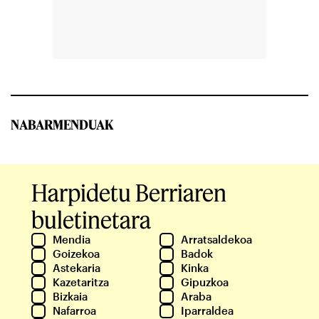
NABARMENDUAK
Harpidetu Berriaren
buletinetara
Mendia
Arratsaldekoa
Goizekoa
Badok
Astekaria
Kinka
Kazetaritza
Gipuzkoa
Bizkaia
Araba
Nafarroa
Iparraldea