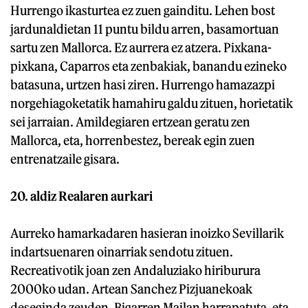
Hurrengo ikasturtea ez zuen gainditu. Lehen bost
jardunaldietan 11 puntu bildu arren, basamortuan
sartu zen Mallorca. Ez aurrera ez atzera. Pixkana-
pixkana, Caparros eta zenbakiak, banandu ezineko
batasuna, urtzen hasi ziren. Hurrengo hamazazpi
norgehiagoketatik hamahiru galdu zituen, horietatik
sei jarraian. Amildegiaren ertzean geratu zen
Mallorca, eta, horrenbestez, bereak egin zuen
entrenatzaile gisara.
20. aldiz Realaren aurkari
Aurreko hamarkadaren hasieran inoizko Sevillarik
indartsuenaren oinarriak sendotu zituen.
Recreativotik joan zen Andaluziako hiriburura
2000ko udan. Artean Sanchez Pizjuanekoak
deseginda zeuden, Bigarren Mailan harrapatuta, eta