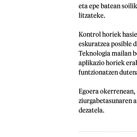
eta epe batean soili
litzateke.
Kontrol horiek hasie
eskuratzea posible d
Teknologia mailan be
aplikazio horiek era
funtzionatzen dutena
Egoera okerrenean, 
ziurgabetasunaren a
dezatela.