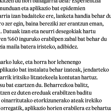
itzen du hori baliagarria dela? Esperientzia
munduan eta aplikazio bat epidemien
rria izan badaiteke ere, lanketa handia behar d
o zer egin, baina bereziki zer erantzun eman,
. Datuak izan eta neurri desegokiak hartu
ren %60 inguruko erabilpen zabal bat behar du
zia maila batera iristeko, adibidez.
arko luke, eta horra hor lehenengo
likazio bat instalatu behar izateak, jendarteko
rrik iritsiko litzatekeela kontutan hartuz.
su bat ezartzen du. Beharrezkoa balitz,
tzen ez duten ereduak erabiltzen baditu
 oinarritutako etorkizunerako ateak irekiko
Horregatik, aplikazio horien erabilera ez behartu