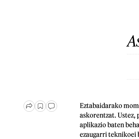
A
Eztabaidarako moment
askorentzat. Ustez,
aplikazio baten beha
ezaugarri teknikoei 