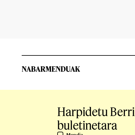
NABARMENDUAK
Harpidetu Berr
buletinetara
Mendia