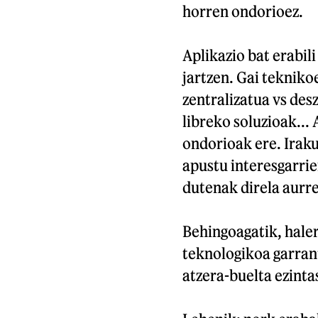
horren ondorioez.
Aplikazio bat erabil
jartzen. Gai teknikoe
zentralizatua vs des
libreko soluzioak...
ondorioak ere. Iraku
apustu interesgarrie
dutenak direla aurr
Behingoagatik, haler
teknologikoa garran
atzera-buelta ezinta