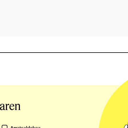
iaren
Arratsaldekoa