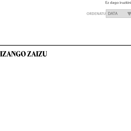
Ez dago iruzkin
ORDENATU
IZANGO ZAIZU