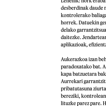
Lehenik: nork erabak
desberdinak daude 
kontrolerako baliaga
horrek. Datuekin ger
delako garrantzitsua
daitezke. Jendartea
aplikazioak, efizient
Aukerazkoa izan beh
paradoxatako bat. Ap
kapa batzuetara baka
Aurrekari garrantzit
pribatutasuna ziurta
bereziki, kontrolean
lituzke parez pare. 