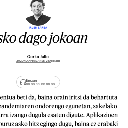
IRLEN SAREA
sko dago jokoan
Gorka Julio
2020KO APIRILAREN 25A
00:00
Entzun
00:00:00
00:00:00
ua beti da, baina orain iritsi da behartuta
 pandemiaren ondorengo egunetan, sakelako
rra izango dugula esaten digute. Aplikazioen
buruz asko hitz egingo dugu, baina ez erabaki