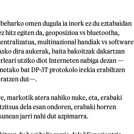
i beharko omen dugula ia inork ez du eztabaidan
z hitz egiten da, geoposizioa vs bluetootha,
zentralizatua, multinazional handiak vs software
 Asko dira aukerak, baita bakoitzak dakartzan
rleari utziko diot Interneten nabiga dezan —
netako bat DP-3T protokolo irekia erabiltzen
eratzen dut—.
e, markotik atera nahiko nuke, eta, erabaki
tzitsua dela esan ondoren, erabaki horren
sunean jarri nahi dut azpimarra.