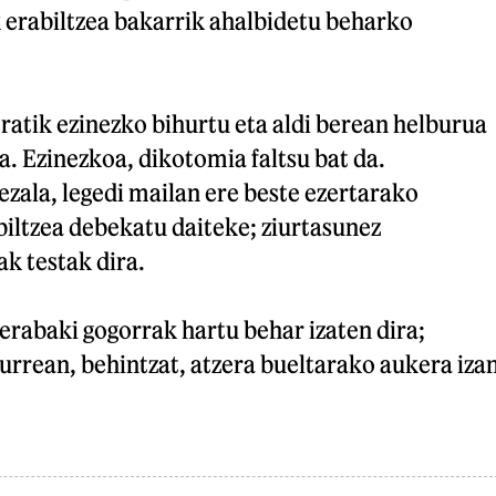
k erabiltzea bakarrik ahalbidetu beharko
ratik ezinezko bihurtu eta aldi berean helburua
a. Ezinezkoa, dikotomia faltsu bat da.
zala, legedi mailan ere beste ezertarako
biltzea debekatu daiteke; ziurtasunez
k testak dira.
erabaki gogorrak hartu behar izaten dira;
urrean, behintzat, atzera bueltarako aukera iza