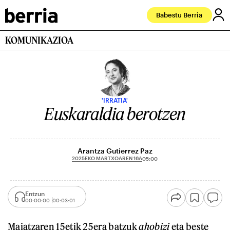
Babestu Berria
KOMUNIKAZIOA
'IRRATIA'
Euskaraldia berotzen
Arantza Gutierrez Paz
2025EKO MARTXOAREN 16A
05:00
Entzun
00:00:00
00:03:01
Maiatzaren 15etik 25era batzuk
ahobizi
eta beste