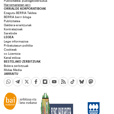
Publizitatea:
publi@bidera.eus
Harremanetan jarri
ORRIALDE KORPORATIBOAK
Ezagutu BERRIA Taldea
BERRIA berri bloga
Publizitatea
Galdera-erantzunak
Kontratazioak
Sarebide
LEGEA
Lege informazioa
Pribatutasun politika
Cookieak
cc Lizentzia
Kanal etikoa
BESTELAKO ZERBITZUAK
Bidera zerbitzuak
Midas Media
JARRAITU