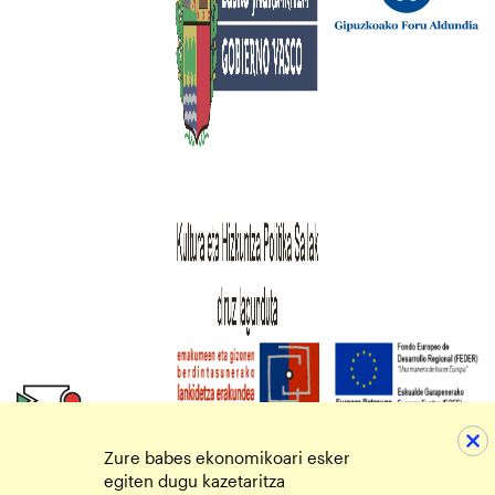
Zure babes ekonomikoari esker
egiten dugu kazetaritza