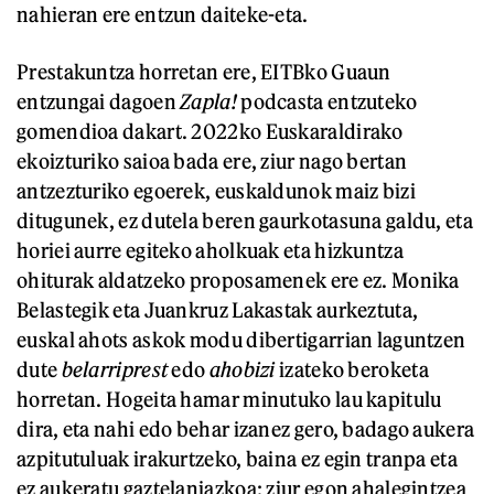
nahieran ere entzun daiteke-eta.
Prestakuntza horretan ere, EITBko Guaun
entzungai dagoen
Zapla!
podcasta entzuteko
gomendioa dakart. 2022ko Euskaraldirako
ekoizturiko saioa bada ere, ziur nago bertan
antzezturiko egoerek, euskaldunok maiz bizi
ditugunek, ez dutela beren gaurkotasuna galdu, eta
horiei aurre egiteko aholkuak eta hizkuntza
ohiturak aldatzeko proposamenek ere ez. Monika
Belastegik eta Juankruz Lakastak aurkeztuta,
euskal ahots askok modu dibertigarrian laguntzen
dute
belarriprest
edo
ahobizi
izateko beroketa
horretan. Hogeita hamar minutuko lau kapitulu
dira, eta nahi edo behar izanez gero, badago aukera
azpitutuluak irakurtzeko, baina ez egin tranpa eta
ez aukeratu gaztelaniazkoa; ziur egon ahalegintzea