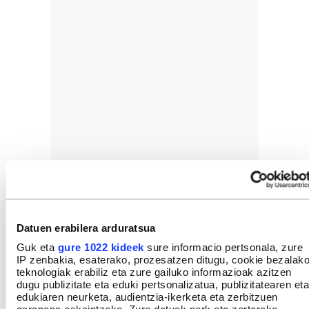
Datuen erabilera arduratsua
Guk eta
gure 1022 kideek
sure informacio pertsonala, zure
IP zenbakia, esaterako, prozesatzen ditugu, cookie bezalak
teknologiak erabiliz eta zure gailuko informazioak azitzen
dugu publizitate eta eduki pertsonalizatua, publizitatearen eta
edukiaren neurketa, audientzia-ikerketa eta zerbitzuen