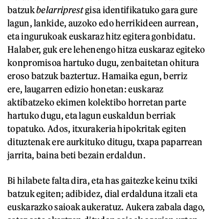
batzuk
belarriprest
gisa identifikatuko gara gure
lagun, lankide, auzoko edo herrikideen aurrean,
eta ingurukoak euskaraz hitz egitera gonbidatu.
Halaber, guk ere lehenengo hitza euskaraz egiteko
konpromisoa hartuko dugu, zenbaitetan ohitura
eroso batzuk baztertuz. Hamaika egun, berriz
ere, laugarren edizio honetan: euskaraz
aktibatzeko ekimen kolektibo horretan parte
hartuko dugu, eta lagun euskaldun berriak
topatuko. Ados, itxurakeria hipokritak egiten
dituztenak ere aurkituko ditugu, txapa paparrean
jarrita, baina beti bezain erdaldun.
Bi hilabete falta dira, eta has gaitezke keinu txiki
batzuk egiten; adibidez, dial erdalduna itzali eta
euskarazko saioak aukeratuz. Aukera zabala dago,