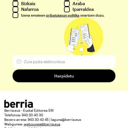
Bizkaia
Araba
Nafarroa
Iparraldea
Izena ematean
pribatutasun politika
onartzen duzu.
Berria.eus - Euskal Editorea SM
Telefonoa: 943 30 40 30
Bezero arreta: 943 30 43 45 | laguna@berria.eus
Webgunea:
webgunea@berria.eus