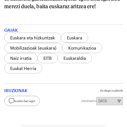
merezi duela, baita euskaraz aritzea ere!
GAIAK
Euskara eta hizkuntzak
Euskara
Mobilizazioak (euskara)
Komunikazioa
Naiz irratia
EITB
Euskaraldia
Euskal Herria
IRUZKINAK
Ez dago iruzkinik
Iruzkin bat egin
ORDENATU