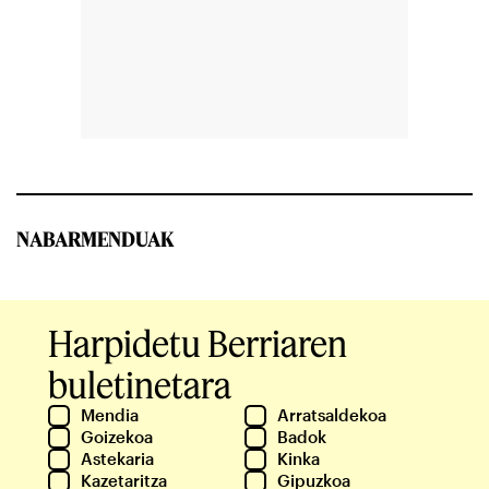
NABARMENDUAK
Harpidetu Berriaren
buletinetara
Mendia
Arratsaldekoa
Goizekoa
Badok
Astekaria
Kinka
Kazetaritza
Gipuzkoa