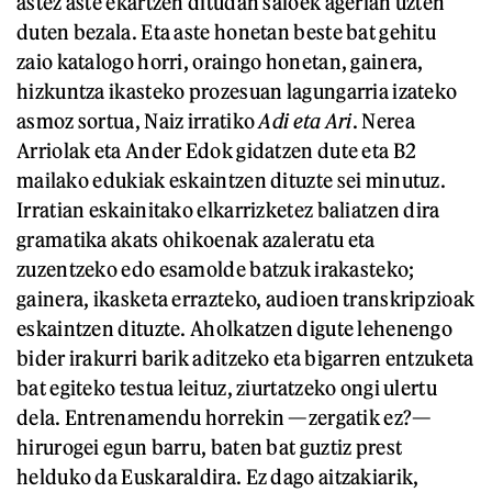
astez aste ekartzen ditudan saioek agerian uzten
duten bezala. Eta aste honetan beste bat gehitu
zaio katalogo horri, oraingo honetan, gainera,
hizkuntza ikasteko prozesuan lagungarria izateko
asmoz sortua, Naiz irratiko
Adi eta Ari
. Nerea
Arriolak eta Ander Edok gidatzen dute eta B2
mailako edukiak eskaintzen dituzte sei minutuz.
Irratian eskainitako elkarrizketez baliatzen dira
gramatika akats ohikoenak azaleratu eta
zuzentzeko edo esamolde batzuk irakasteko;
gainera, ikasketa errazteko, audioen transkripzioak
eskaintzen dituzte. Aholkatzen digute lehenengo
bider irakurri barik aditzeko eta bigarren entzuketa
bat egiteko testua leituz, ziurtatzeko ongi ulertu
dela. Entrenamendu horrekin —zergatik ez?—
hirurogei egun barru, baten bat guztiz prest
helduko da Euskaraldira. Ez dago aitzakiarik,