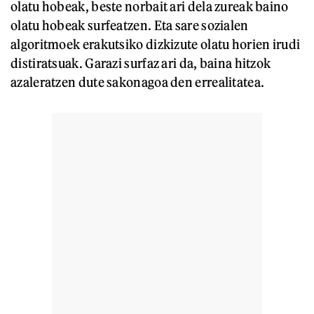
olatu hobeak, beste norbait ari dela zureak baino
olatu hobeak surfeatzen. Eta sare sozialen
algoritmoek erakutsiko dizkizute olatu horien irudi
distiratsuak. Garazi surfaz ari da, baina hitzok
azaleratzen dute sakonagoa den errealitatea.