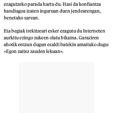
ezagutzeko parada hartu du. Hasi da konfiantza
handiagoa izaten inguruan duen jendearengan,
benetako sarean.
Eta begiak irekitzeari esker ezagutu du Interneten
aurkitu ezingo zukeen olatu bikaina. Garaziren
ahotik entzun dugun esaldi batekin amaituko dugu:
«Egon zaitez zauden lekuan».