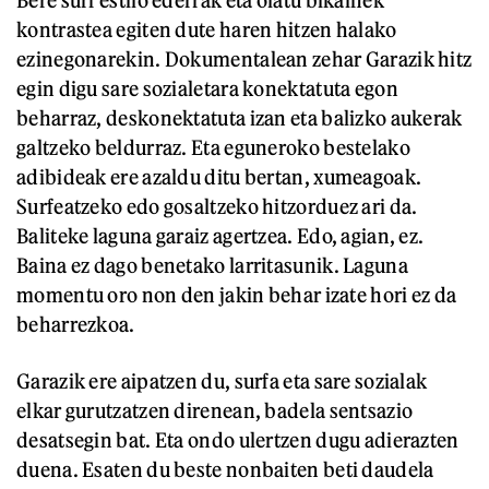
Bere surf estilo ederrak eta olatu bikainek
kontrastea egiten dute haren hitzen halako
ezinegonarekin. Dokumentalean zehar Garazik hitz
egin digu sare sozialetara konektatuta egon
beharraz, deskonektatuta izan eta balizko aukerak
galtzeko beldurraz. Eta eguneroko bestelako
adibideak ere azaldu ditu bertan, xumeagoak.
Surfeatzeko edo gosaltzeko hitzorduez ari da.
Baliteke laguna garaiz agertzea. Edo, agian, ez.
Baina ez dago benetako larritasunik. Laguna
momentu oro non den jakin behar izate hori ez da
beharrezkoa.
Garazik ere aipatzen du, surfa eta sare sozialak
elkar gurutzatzen direnean, badela sentsazio
desatsegin bat. Eta ondo ulertzen dugu adierazten
duena. Esaten du beste nonbaiten beti daudela