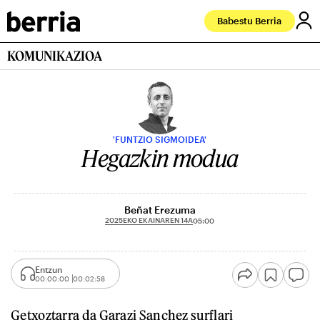
Babestu Berria
KOMUNIKAZIOA
'FUNTZIO SIGMOIDEA'
Hegazkin modua
Beñat Erezuma
2025EKO EKAINAREN 14A
05:00
Entzun
00:00:00
00:02:58
Getxoztarra da Garazi Sanchez surflari