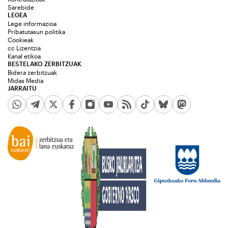
Sarebide
LEGEA
Lege informazioa
Pribatutasun politika
Cookieak
cc Lizentzia
Kanal etikoa
BESTELAKO ZERBITZUAK
Bidera zerbitzuak
Midas Media
JARRAITU