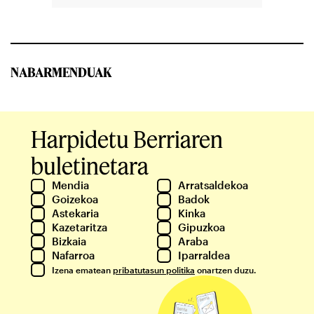
NABARMENDUAK
Harpidetu Berriaren
buletinetara
Mendia
Arratsaldekoa
Goizekoa
Badok
Astekaria
Kinka
Kazetaritza
Gipuzkoa
Bizkaia
Araba
Nafarroa
Iparraldea
Izena ematean
pribatutasun politika
onartzen duzu.