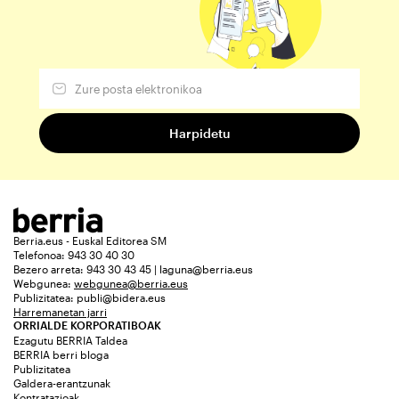
Berria.eus - Euskal Editorea SM
Telefonoa: 943 30 40 30
Bezero arreta: 943 30 43 45 | laguna@berria.eus
Webgunea:
webgunea@berria.eus
Publizitatea:
publi@bidera.eus
Harremanetan jarri
ORRIALDE KORPORATIBOAK
Ezagutu BERRIA Taldea
BERRIA berri bloga
Publizitatea
Galdera-erantzunak
Kontratazioak