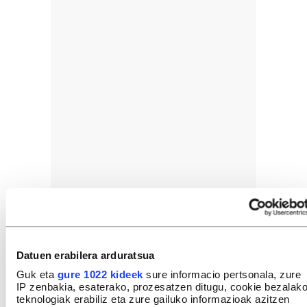
Datuen erabilera arduratsua
Guk eta
gure 1022 kideek
sure informacio pertsonala, zure
IP zenbakia, esaterako, prozesatzen ditugu, cookie bezalak
teknologiak erabiliz eta zure gailuko informazioak azitzen