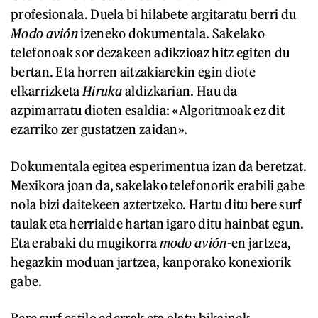
profesionala. Duela bi hilabete argitaratu berri du
Modo avión
izeneko dokumentala. Sakelako
telefonoak sor dezakeen adikzioaz hitz egiten du
bertan. Eta horren aitzakiarekin egin diote
elkarrizketa
Hiruka
aldizkarian. Hau da
azpimarratu dioten esaldia: «Algoritmoak ez dit
ezarriko zer gustatzen zaidan».
Dokumentala egitea esperimentua izan da beretzat.
Mexikora joan da, sakelako telefonorik erabili gabe
nola bizi daitekeen aztertzeko. Hartu ditu bere surf
taulak eta herrialde hartan igaro ditu hainbat egun.
Eta erabaki du mugikorra
modo avión
-en jartzea,
hegazkin moduan jartzea, kanporako konexiorik
gabe.