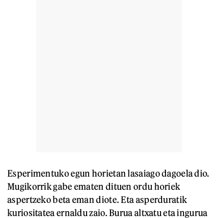
Esperimentuko egun horietan lasaiago dagoela dio.
Mugikorrik gabe ematen dituen ordu horiek
aspertzeko beta eman diote. Eta asperduratik
kuriositatea ernaldu zaio. Burua altxatu eta ingurua