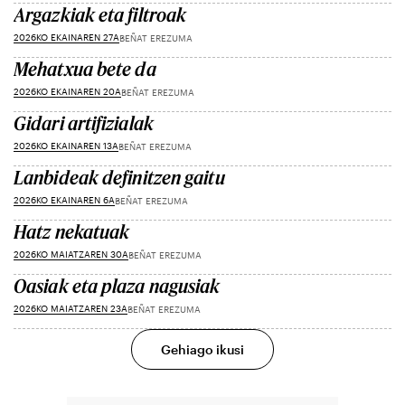
Argazkiak eta filtroak
2026KO EKAINAREN 27A
BEÑAT EREZUMA
Mehatxua bete da
2026KO EKAINAREN 20A
BEÑAT EREZUMA
Gidari artifizialak
2026KO EKAINAREN 13A
BEÑAT EREZUMA
Lanbideak definitzen gaitu
2026KO EKAINAREN 6A
BEÑAT EREZUMA
Hatz nekatuak
2026KO MAIATZAREN 30A
BEÑAT EREZUMA
Oasiak eta plaza nagusiak
2026KO MAIATZAREN 23A
BEÑAT EREZUMA
Gehiago ikusi