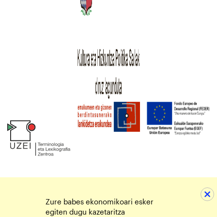
Zure babes ekonomikoari esker
egiten dugu kazetaritza