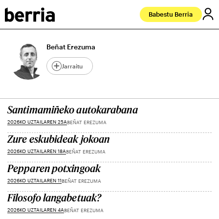
Babestu Berria
Beñat Erezuma
Jarraitu
Santimamiñeko autokarabana
2026KO UZTAILAREN 25A
BEÑAT EREZUMA
Zure eskubideak jokoan
2026KO UZTAILAREN 18A
BEÑAT EREZUMA
Pepparen potxingoak
2026KO UZTAILAREN 11
BEÑAT EREZUMA
Filosofo langabetuak?
2026KO UZTAILAREN 4A
BEÑAT EREZUMA