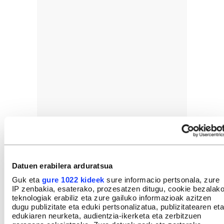
Datuen erabilera arduratsua
Guk eta
gure 1022 kideek
sure informacio pertsonala, zure
IP zenbakia, esaterako, prozesatzen ditugu, cookie bezalak
teknologiak erabiliz eta zure gailuko informazioak azitzen
dugu publizitate eta eduki pertsonalizatua, publizitatearen eta
edukiaren neurketa, audientzia-ikerketa eta zerbitzuen