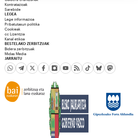
Kontratazioak
Sarebide
LEGEA
Lege informazioa
Pribatutasun politika
Cookieak
cc Lizentzia
Kanal etikoa
BESTELAKO ZERBITZUAK
Bidera zerbitzuak
Midas Media
JARRAITU