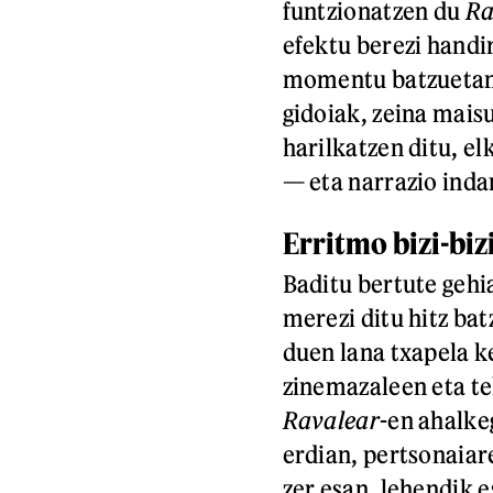
funtzionatzen du
Ra
efektu berezi handir
momentu batzuetan, 
gidoiak, zeina maisu
harilkatzen ditu, e
— eta narrazio inda
Erritmo bizi-biz
Baditu bertute gehi
merezi ditu hitz ba
duen lana txapela 
zinemazaleen eta te
Ravalear
-en ahalke
erdian, pertsonaiar
zer esan, lehendik 