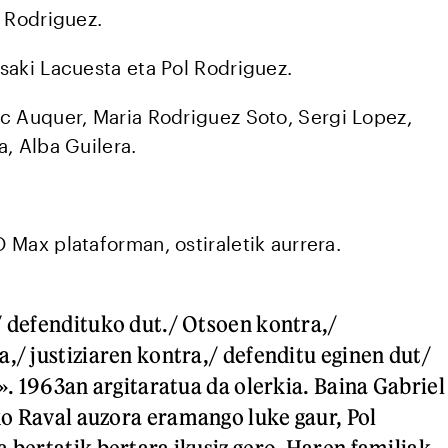
 Rodriguez.
saki Lacuesta eta Pol Rodriguez.
c Auquer, Maria Rodriguez Soto, Sergi Lopez,
a, Alba Guilera.
Max plataforman, ostiraletik aurrera.
/ defendituko dut./ Otsoen kontra,/
a,/ justiziaren kontra,/ defenditu eginen dut/
.». 1963an argitaratua da olerkia. Baina Gabriel
o Raval auzora eramango luke gaur, Pol
a bertatik bertara ikusiz gero. Haren familiak