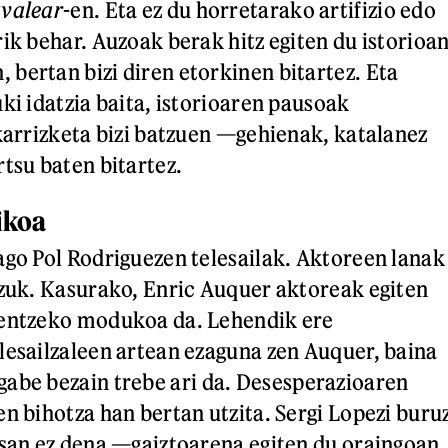
valear
-en. Eta ez du horretarako artifizio edo
ik behar. Auzoak berak hitz egiten du istorioa
bertan bizi diren etorkinen bitartez. Eta
ki idatzia baita, istorioaren pausoak
lkarrizketa bizi batzuen —gehienak, katalanez
rtsu baten bitartez.
ikoa
ago Pol Rodriguezen telesailak. Aktoreen lanak
tzuk. Kasurako, Enric Auquer aktoreak egiten
kentzeko modukoa da. Lehendik ere
lesailzaleen artean ezaguna zen Auquer, baina
gabe bezain trebe ari da. Desesperazioaren
en bihotza han bertan utzita. Sergi Lopezi buru
esan ez dena —gaiztoarena egiten du oraingoan