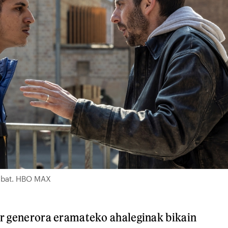
di bat. HBO MAX
ler generora eramateko ahaleginak bikain