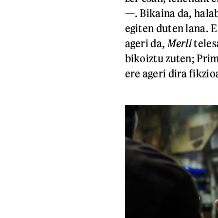
—. Bikaina da, hala
egiten duten lana. 
ageri da,
Merli
teles
bikoiztu zuten; Pr
ere ageri dira fikzi