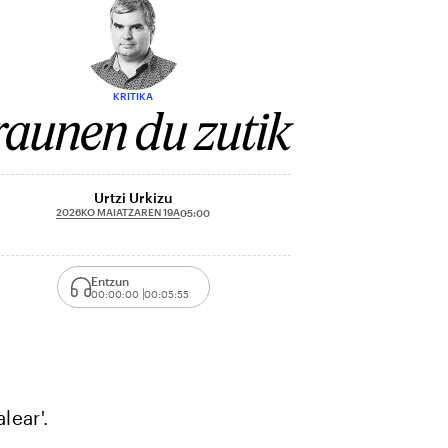
KRITIKA
raunen du zutik
Urtzi Urkizu
2026KO MAIATZAREN 19A
05:00
Entzun
00:00:00
00:05:55
lear'.