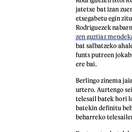
jatetxe bat izan zu
etxegabetu egin zit
Rodriguezek nabarme
zen guztiaz mendeka
bat salbatzeko ahale
funts putreen jokabi
ere bai.
Berlingo zinema jai
urtero. Aurtengo se
telesail batek hori 
batekin definitu beh
beharreko telesailen