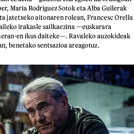
ber, Maria Rodriguez Sotok eta Alba Guilerak
Eta jatetxeko aitonaren rolean, Francesc Orella
aileko irakasle sailkaezina —euskarara
imeran-en ikus daiteke—. Ravaleko auzokideak
oan, benetako sentsazioa areagotuz.