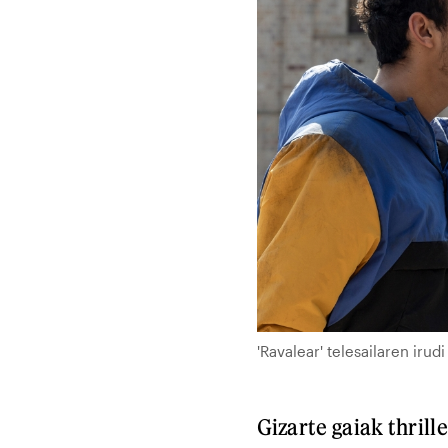
'Ravalear' telesailaren iru
Gizarte gaiak thril