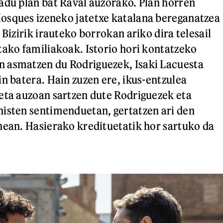
adu plan bat Raval auzorako. Plan horren
osques izeneko jatetxe katalana bereganatzea
 Bizirik irauteko borrokan ariko dira telesail
tako familiakoak. Istorio hori kontatzeko
 asmatzen du Rodriguezek, Isaki Lacuesta
in batera. Hain zuzen ere, ikus-entzulea
eta auzoan sartzen dute Rodriguezek eta
isten sentimenduetan, gertatzen ari den
nean. Hasierako kredituetatik hor sartuko da