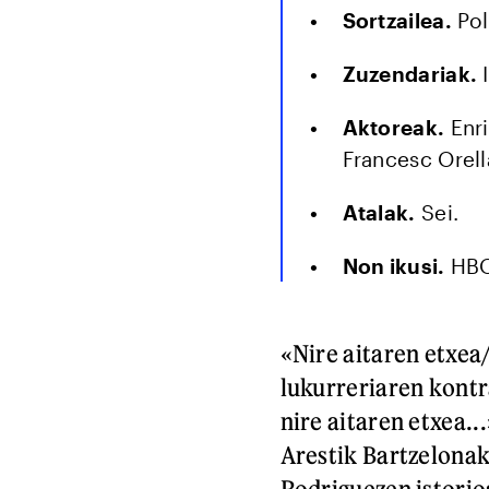
Sortzailea.
Pol
Zuzendariak.
I
Aktoreak.
Enri
Francesc Orell
Atalak.
Sei.
Non ikusi.
HBO 
«Nire aitaren etxea
lukurreriaren kontr
nire aitaren etxea..
Arestik Bartzelonak
Rodriguezen istorio