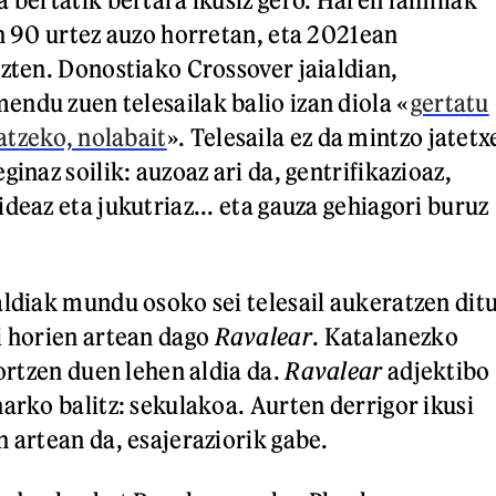
en 90 urtez auzo horretan, eta 2021ean
uzten. Donostiako Crossover jaialdian,
ndu zuen telesailak balio izan diola «
gertatu
tzeko, nolabait
». Telesaila ez da mintzo jatetx
ginaz soilik: auzoaz ari da, gentrifikazioaz,
deaz eta jukutriaz... eta gauza gehiagori buruz
aldiak mundu osoko sei telesail aukeratzen dit
i horien artean dago
Ravalear
. Katalanezko
lortzen duen lehen aldia da.
Ravalear
adjektibo
arko balitz: sekulakoa. Aurten derrigor ikusi
 artean da, esajeraziorik gabe.