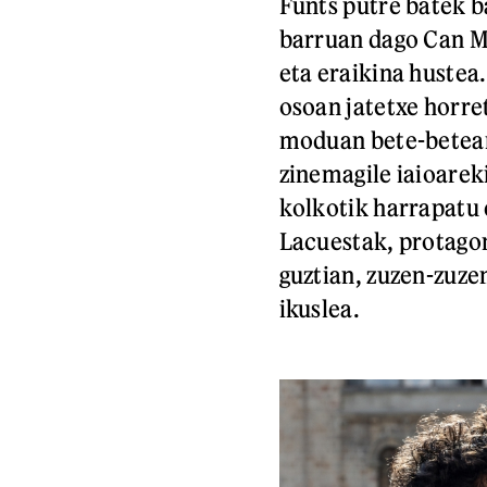
Funts putre batek b
barruan dago Can M
eta eraikina hustea.
osoan jatetxe horre
moduan bete-betean
zinemagile iaioarek
kolkotik harrapatu 
Lacuestak, protagon
guztian, zuzen-zuze
ikuslea.